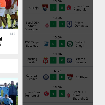
10.04
Şoimii Gura
1
5
CS Blejoi
Humorului
10.04
Sepsi OSK
Știința
1
3
Sfântu
Miroslava
Gheorghe 2
11:34
10.04
ul
KSE Târgu
Viitorul
ă
0
0
Secuiesc
Onești
10.04
Sporting
Cetatea
1
6
Liești
Suceava
17.04
Cetatea
1
0
CS Blejoi
Suceava
18.04
Sepsi OSK
Şoimii Gura
4
0
Sfântu
Humorului
Gheorghe 2