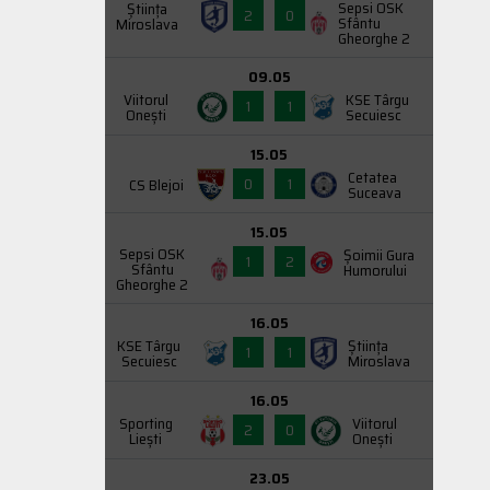
Sepsi OSK
Știința
2
0
Sfântu
Miroslava
Gheorghe 2
09.05
Viitorul
KSE Târgu
1
1
Onești
Secuiesc
15.05
Cetatea
0
1
CS Blejoi
Suceava
15.05
Sepsi OSK
Şoimii Gura
1
2
Sfântu
Humorului
Gheorghe 2
16.05
KSE Târgu
Știința
1
1
Secuiesc
Miroslava
16.05
Sporting
Viitorul
2
0
Liești
Onești
23.05