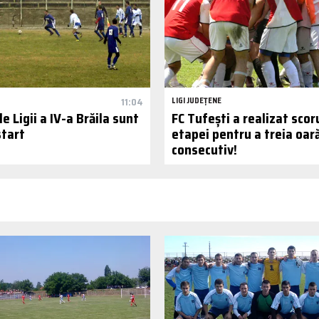
11:04
LIGI JUDEȚENE
e Ligii a IV-a Brăila sunt
FC Tufești a realizat scor
start
etapei pentru a treia oar
consecutiv!