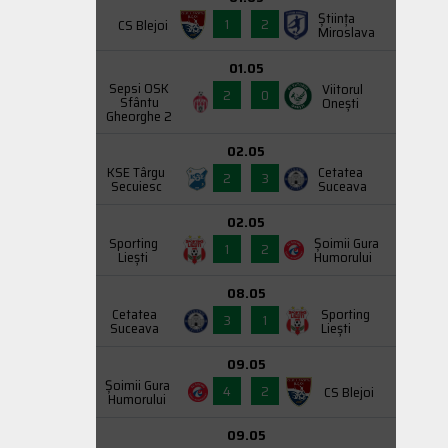
Știința
1
2
CS Blejoi
Miroslava
01.05
Sepsi OSK
Viitorul
2
0
Sfântu
Onești
Gheorghe 2
02.05
KSE Târgu
Cetatea
2
3
Secuiesc
Suceava
02.05
Sporting
Şoimii Gura
1
2
Liești
Humorului
08.05
Cetatea
Sporting
3
1
Suceava
Liești
09.05
Şoimii Gura
4
2
CS Blejoi
Humorului
09.05