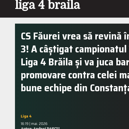
liga 4 braila
CS Făurei vrea să revină î
3! A câștigat campionatul 
Liga 4 Brăila și va juca ba
promovare contra celei m
bune echipe din Constanț
Liga 4
16:19 | mai. 2026
Autor: Andrei PASCU