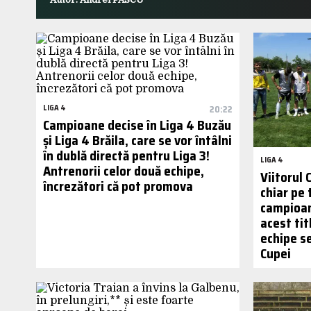
LIGA 4
20:22
Campioane decise în Liga 4 Buzău
și Liga 4 Brăila, care se vor întâlni
în dublă directă pentru Liga 3!
LIGA 4
Antrenorii celor două echipe,
Viitorul 
încrezători că pot promova
chiar pe 
campioan
acest ti
echipe se
Cupei