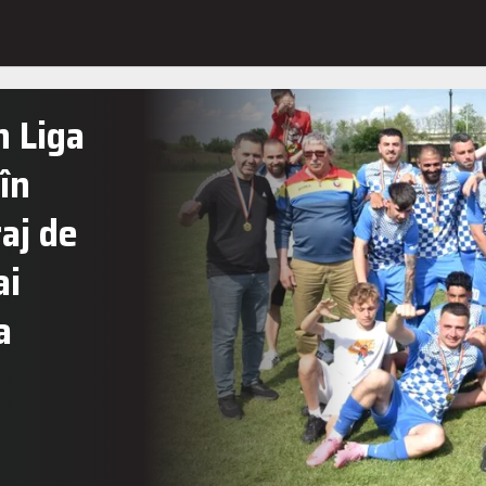
n Liga
în
raj de
ai
a