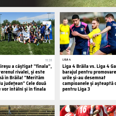
11:31
LIGA 4
Cireșu a câștigat ”finala”,
Liga 4 Brăila vs. Liga 4 Ga
terenul rivalei, și este
barajul pentru promovare
ă în Brăila! ”Merităm
urile și-au desemnat
tlu județean” Cele două
campioanele și așteaptă 
 vor întâlni și în finala
pentru Liga 3