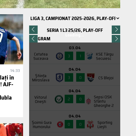
SERIA 1 L3 25/26, PLAY-OFF
Loading...
PROGRAM
03.04
Cetatea
KSE Târgu
3
1
Suceava
Secuiesc
04.04
14:33
Știința
lați în
3
0
CS Blejoi
Miroslava
! AJF-
04.04
dubla
Sepsi OSK
Viitorul
2
0
Sfântu
Onești
Gheorghe 2
04.04
Şoimii Gura
Sporting
0
0
Humorului
Liești