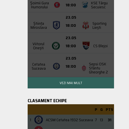
Şoimii Gura
KSE Târgu
18:00
Humorului
Secuiesc
23.05
Știința
Sporting
18:00
Miroslava
Liești
23.05
Viitorul
18:00
CS Blejoi
Onești
23.05
Sepsi OSK
Cetatea
18:00
Sfântu
Suceava
Gheorghe 2
VEZI MAI MULT
CLASAMENT ECHIPE
P
G
PTS
1
ACSM Cetatea 1932 Suceava
7
13
31