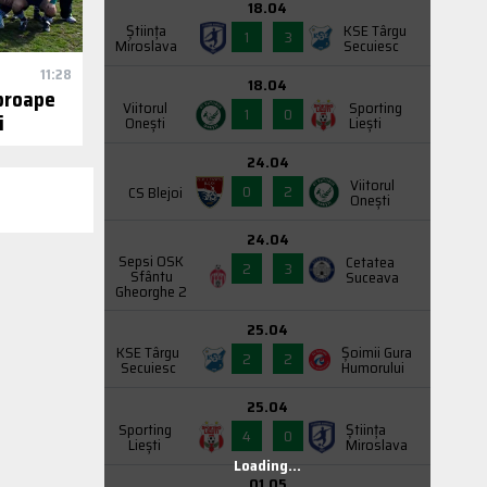
18.04
Știința
KSE Târgu
1
3
Miroslava
Secuiesc
11:28
18.04
proape
Viitorul
Sporting
1
0
i
Onești
Liești
24.04
Viitorul
0
2
CS Blejoi
Onești
24.04
Sepsi OSK
Cetatea
2
3
Sfântu
Suceava
Gheorghe 2
25.04
KSE Târgu
Şoimii Gura
2
2
Secuiesc
Humorului
25.04
Sporting
Știința
4
0
Liești
Miroslava
Loading...
01.05