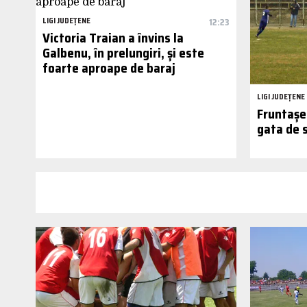
LIGI JUDEȚENE
12:23
Victoria Traian a învins la
Galbenu, în prelungiri, și este
foarte aproape de baraj
LIGI JUDEȚENE
Fruntașel
gata de 