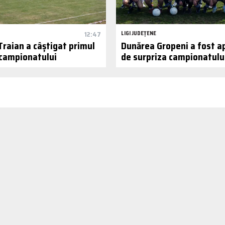
12:47
LIGI JUDEȚENE
Traian a câștigat primul
Dunărea Gropeni a fost a
 campionatului
de surpriza campionatulu