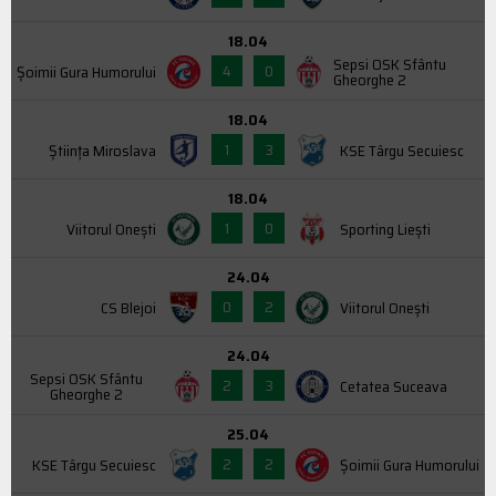
18.04
Sepsi OSK Sfântu
4
0
Şoimii Gura Humorului
Gheorghe 2
18.04
1
3
Știința Miroslava
KSE Târgu Secuiesc
18.04
1
0
Viitorul Onești
Sporting Liești
24.04
0
2
CS Blejoi
Viitorul Onești
24.04
Sepsi OSK Sfântu
2
3
Cetatea Suceava
Gheorghe 2
25.04
2
2
KSE Târgu Secuiesc
Şoimii Gura Humorului