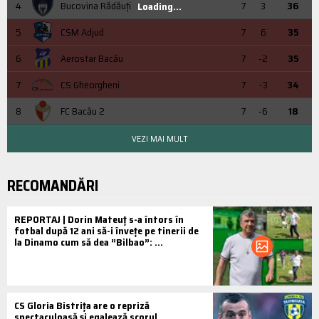
4
Bucovina Rădăuți
7
3
36
Loading...
5
CSM Adjud
7
6
35
6
Aerostar Bacău
7
-2
35
7
CS Gheorgheni
7
-3
34
8
FC Bacău 2
7
-6
18
VEZI MAI MULT
RECOMANDĂRI
REPORTAJ | Dorin Mateuț s-a întors în
fotbal după 12 ani să-i învețe pe tinerii de
la Dinamo cum să dea ”Bilbao”: ...
CS Gloria Bistrița are o repriză
spectaculoasă și egalează scorul