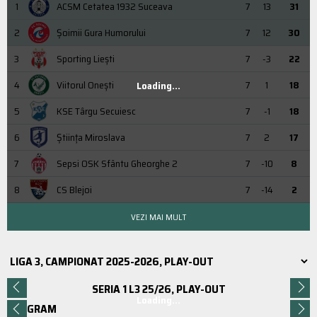
1
ACSM Cetatea 1932 Suceava
7
13
31
2
Şoimii Gura Humorului
7
12
30
3
Sporting Liești
7
-3
22
4
Viitorul Onești
7
1
18
Loading...
5
KSE Târgu Secuiesc
7
-1
18
6
Știința Miroslava
7
2
17
7
Sepsi OSK Sfântu Gheorghe 2
7
-10
8
8
CS Blejoi
7
-14
2
VEZI MAI MULT
SERIA 1 L3 25/26, PLAY-OUT
Loading...
PROGRAM