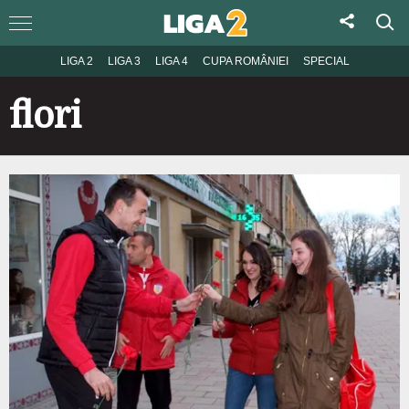
LIGA 2
LIGA 3
LIGA 4
CUPA ROMÂNIEI
SPECIAL
flori