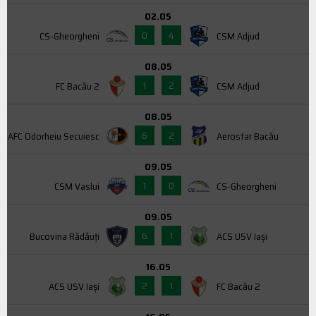
02.05
0
4
CS-Gheorgheni
CSM Adjud
08.05
1
2
FC Bacău 2
CSM Adjud
08.05
6
2
AFC Odorheiu Secuiesc
Aerostar Bacău
09.05
1
0
CSM Vaslui
CS-Gheorgheni
09.05
6
1
Bucovina Rădăuți
ACS USV Iaşi
16.05
2
1
ACS USV Iaşi
FC Bacău 2