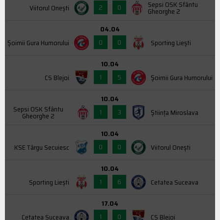
Sepsi OSK Sfântu
2
0
Viitorul Onești
Gheorghe 2
04.04
0
0
Şoimii Gura Humorului
Sporting Liești
10.04
1
5
CS Blejoi
Şoimii Gura Humorului
10.04
Sepsi OSK Sfântu
1
3
Știința Miroslava
Gheorghe 2
10.04
0
0
KSE Târgu Secuiesc
Viitorul Onești
10.04
1
6
Sporting Liești
Cetatea Suceava
17.04
1
0
Cetatea Suceava
CS Blejoi