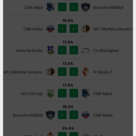
1
0
CSM Adjud
Bucovina Rădăuți
10.04
2
2
CSM Vaslui
AFC Odorheiu Secuiesc
17.04
2
2
Aerostar Bacău
CS-Gheorgheni
17.04
4
2
AFC Odorheiu Secuiesc
FC Bacău 2
17.04
1
1
ACS USV Iaşi
CSM Adjud
18.04
0
3
Bucovina Rădăuți
CSM Vaslui
24.04