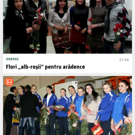
DIVERSE
21:08
Flori „alb-roșii” pentru arădence