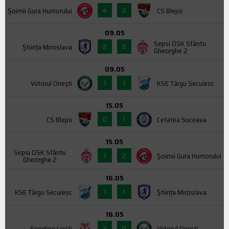
4
2
Şoimii Gura Humorului
CS Blejoi
09.05
Sepsi OSK Sfântu
2
0
Știința Miroslava
Gheorghe 2
09.05
1
1
Viitorul Onești
KSE Târgu Secuiesc
15.05
0
1
CS Blejoi
Cetatea Suceava
15.05
Sepsi OSK Sfântu
1
2
Şoimii Gura Humorului
Gheorghe 2
16.05
1
1
KSE Târgu Secuiesc
Știința Miroslava
16.05
2
0
Sporting Liești
Viitorul Onești