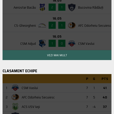
16.05
2
1
Aerostar Bacău
Bucovina Rădăuți
16.05
2
1
CS-Gheorgheni
AFC Odorheiu Secuiesc
16.05
1
0
CSM Adjud
CSM Vaslui
VEZI MAI MULT
CLASAMENT ECHIPE
P
G
PTS
1
CSM Vaslui
7
1
41
2
AFC Odorheiu Secuiesc
7
5
40
3
ACS USV Iaşi
7
-4
37