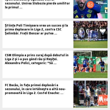
sezonului. Unirea Slobozia pierde umilitor
la primul ...
Știința Poli Timișoara vrea un succes și la
prima deplasare în Liga 2, contra CSC
Șelimbăr. Frații Benzar ar putea ...
CSM Olimpia a prins curaj după debutul în
Liga 2 și i-a pus gând rău și Reșiței.
Alexandru Pelici, categoric: ”Să ...
FC Bacău, în fața primei deplasări a
sezonului, în care întâlnește o altă nou-
promovată în Liga 2. Costel Enache: ...