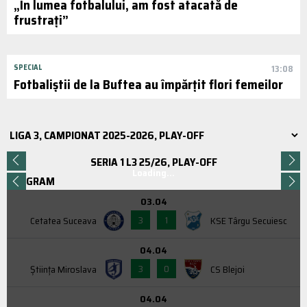
„În lumea fotbalului, am fost atacată de
frustrați”
SPECIAL
13:08
Fotbaliștii de la Buftea au împărțit flori femeilor
SERIA 1 L3 25/26, PLAY-OFF
Loading...
PROGRAM
03.04
3
1
Cetatea Suceava
KSE Târgu Secuiesc
04.04
3
0
Știința Miroslava
CS Blejoi
04.04