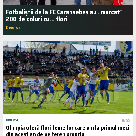
Fotbaliștii de la FC Caransebeș au „marcat”
200 de goluri cu… flori
Diverse
23:53 | mart.. 2015
DIVERSE
18:02
Olimpia oferă flori femeilor care vin la primul meci
din acest an de pe teren propriu