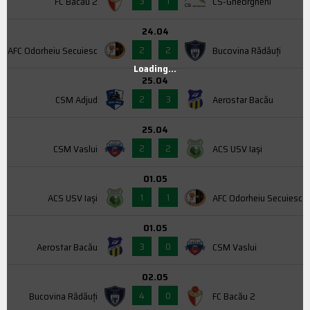
3
1
FC Bacău 2
CS-Gheorgheni
24.04
2
2
AFC Odorheiu Secuiesc
Bucovina Rădăuți
Loading...
25.04
2
3
CSM Adjud
Aerostar Bacău
25.04
2
2
CSM Vaslui
ACS USV Iaşi
01.05
1
1
ACS USV Iaşi
AFC Odorheiu Secuiesc
01.05
3
0
Aerostar Bacău
CSM Vaslui
02.05
4
0
Bucovina Rădăuți
FC Bacău 2