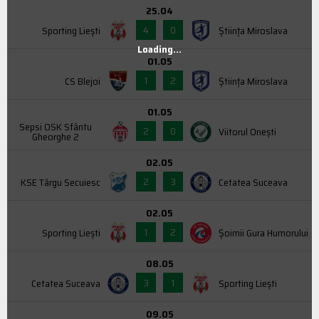
25.04
4
0
Sporting Liești
Știința Miroslava
Loading...
01.05
1
2
CS Blejoi
Știința Miroslava
01.05
Sepsi OSK Sfântu
2
0
Viitorul Onești
Gheorghe 2
02.05
2
3
KSE Târgu Secuiesc
Cetatea Suceava
02.05
1
2
Sporting Liești
Şoimii Gura Humorului
08.05
3
1
Cetatea Suceava
Sporting Liești
09.05