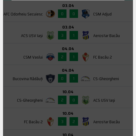
03.04
0
0
AFC Odorheiu Secuiesc
CSM Adjud
03.04
3
1
ACS USV Iaşi
Aerostar Bacău
04.04
2
1
CSM Vaslui
FC Bacău 2
04.04
0
1
Bucovina Rădăuți
CS-Gheorgheni
10.04
2
0
CS-Gheorgheni
ACS USV Iaşi
10.04
3
2
FC Bacău 2
Aerostar Bacău
10.04