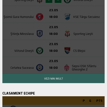
23.05
Şoimii Gura Humorului
18:00
KSE Târgu Secuiesc
23.05
Știința Miroslava
18:00
Sporting Liești
23.05
Viitorul Onești
18:00
CS Blejoi
23.05
Sepsi OSK Sfântu
Cetatea Suceava
18:00
Gheorghe 2
VEZI MAI MULT
CLASAMENT ECHIPE
P
G
PTS