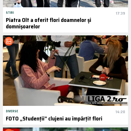
STIRI
17:39
Piatra Olt a oferit flori doamnelor și
domnișoarelor
DIVERSE
14:20
FOTO „Studenții” clujeni au împărțit flori