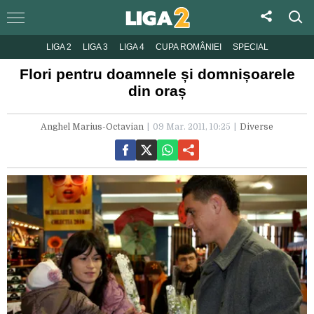
LIGA 2
LIGA 3
LIGA 4
CUPA ROMÂNIEI
SPECIAL
Flori pentru doamnele și domnișoarele
din oraș
Anghel Marius-Octavian
09 Mar. 2011, 10:25
Diverse