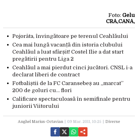
Foto:
Gelu
CRĂ‚CANĂ‚
Pojorâta, învingătoare pe terenul Ceahlăului
Cea mai lungă vacanță din istoria clubului
Ceahlăul a luat sfârșit! Costel Ilie a dat start
pregătirii pentru Liga 2
Ceahlăul a mai pierdut cinci jucători. CNSL i-a
declarat liberi de contract
Fotbaliștii de la FC Caransebeș au „marcat”
200 de goluri cu… flori
Calificare spectaculoasă în semifinale pentru
juniorii Viitorului
Anghel Marius-Octavian
09 Mar. 2011, 10:25
Diverse