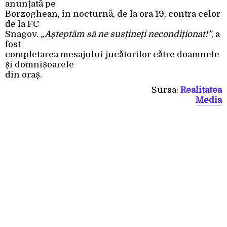
anunțată pe
Borzoghean, în nocturnă, de la ora 19, contra celor
de la FC
Snagov.
„Așteptăm să ne susțineți necondiționat!”
, a
fost
completarea mesajului jucătorilor către doamnele
și domnișoarele
din oraș.
Sursa:
Realitatea
Media