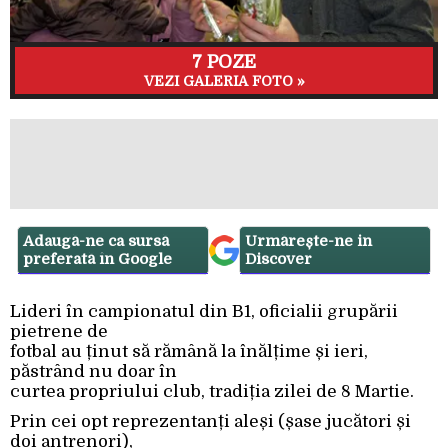
7 POZE
VEZI GALERIA FOTO »
Adaugă-ne ca sursă
Urmărește-ne in
preferată în Google
Discover
Lideri în campionatul din B1, oficialii grupării
pietrene de
fotbal au ținut să rămână la înălțime și ieri,
păstrând nu doar în
curtea propriului club, tradiția zilei de 8 Martie.
Prin cei opt reprezentanți aleși (șase jucători și
doi antrenori),