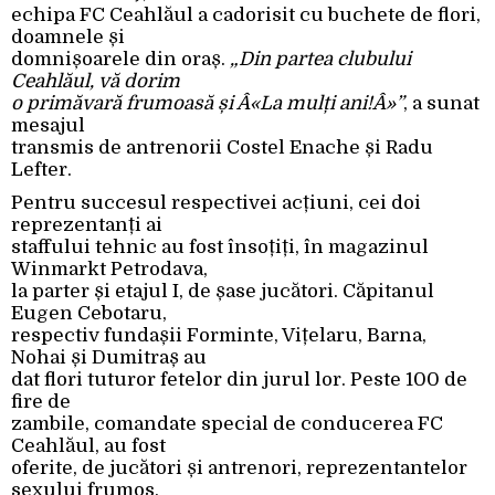
echipa FC Ceahlăul a cadorisit cu buchete de flori,
doamnele și
domnișoarele din oraș.
„Din partea clubului
Ceahlăul, vă dorim
o primăvară frumoasă și Â«La mulți ani!Â»”
, a sunat
mesajul
transmis de antrenorii Costel Enache și Radu
Lefter.
Pentru succesul respectivei acțiuni, cei doi
reprezentanți ai
staffului tehnic au fost însoțiți, în magazinul
Winmarkt Petrodava,
la parter și etajul I, de șase jucători. Căpitanul
Eugen Cebotaru,
respectiv fundașii Forminte, Vițelaru, Barna,
Nohai și Dumitraș au
dat flori tuturor fetelor din jurul lor. Peste 100 de
fire de
zambile, comandate special de conducerea FC
Ceahlăul, au fost
oferite, de jucători și antrenori, reprezentantelor
sexului frumos,