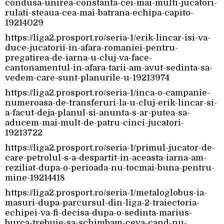
condusa-unirea-constanta-cei-mai-multi-jucatori-
rulati-steaua-cea-mai-batrana-echipa-capito-
19214029
https://liga2.prosport.ro/seria-1/erik-lincar-isi-va-
duce-jucatorii-in-afara-romaniei-pentru-
pregatirea-de-iarna-u-cluj-va-face-
cantonamentul-in-afara-tarii-am-avut-sedinta-sa-
vedem-care-sunt-planurile-u-19213974
https://liga2.prosport.ro/seria-1/inca-o-campanie-
numeroasa-de-transferuri-la-u-cluj-erik-lincar-si-
a-facut-deja-planul-si-anunta-s-ar-putea-sa-
aducem-mai-mult-de-patru-cinci-jucatori-
19213722
https://liga2.prosport.ro/seria-1/primul-jucator-de-
care-petrolul-s-a-despartit-in-aceasta-iarna-am-
reziliat-dupa-o-perioada-nu-tocmai-buna-pentru-
mine-19214418
https://liga2.prosport.ro/seria-1/metaloglobus-ia-
masuri-dupa-parcursul-din-liga-2-traiectoria-
echipei-va-fi-decisa-dupa-o-sedinta-marius-
burca-trebuie-sa-schimbam-ceva-cand-nu-