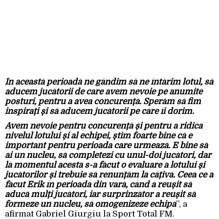
În această perioadă ne gândim să ne întărim lotul, să
aducem jucătorii de care avem nevoie pe anumite
posturi, pentru a avea concurență. Sperăm să fim
inspirați și să aducem jucătorii pe care îi dorim.
Avem nevoie pentru concurență și pentru a ridica
nivelul lotului și al echipei, știm foarte bine că e
important pentru perioada care urmează. E bine să
ai un nucleu, să completezi cu unul-doi jucători, dar
la momentul acesta s-a făcut o evaluare a lotului și
jucătorilor și trebuie să renunțăm la câțiva. Ceea ce a
făcut Erik în perioada din vară, când a reușit să
aducă mulți jucători, iar surprinzător a reușit să
formeze un nucleu, să omogenizeze echipa
”, a
afirmat Gabriel Giurgiu la Sport Total FM.