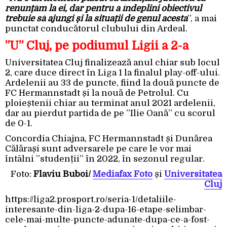
renunțăm la ei, dar pentru a îndeplini obiectivul
trebuie să ajungi și la situații de genul acesta
”, a mai
punctat conducătorul clubului din Ardeal.
”U” Cluj, pe podiumul Ligii a 2-a
Universitatea Cluj finalizează anul chiar sub locul
2, care duce direct în Liga 1 la finalul play-off-ului.
Ardelenii au 33 de puncte, fiind la două puncte de
FC Hermannstadt și la nouă de Petrolul. Cu
ploieștenii chiar au terminat anul 2021 ardelenii,
dar au pierdut partida de pe ”Ilie Oană” cu scorul
de 0-1.
Concordia Chiajna, FC Hermannstadt și Dunărea
Călărași sunt adversarele pe care le vor mai
întâlni ”studenții” în 2022, în sezonul regular.
Foto:
Flaviu Buboi/
Mediafax Foto
și
Universitatea
Cluj
https://liga2.prosport.ro/seria-1/detaliile-
interesante-din-liga-2-dupa-16-etape-selimbar-
cele-mai-multe-puncte-adunate-dupa-ce-a-fost-