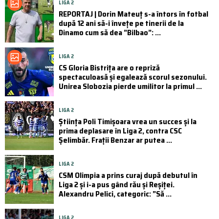
LIGA 2
REPORTAJ | Dorin Mateuț s-a întors în fotbal
după 12 ani să-i învețe pe tinerii de la
Dinamo cum să dea ”Bilbao”: ...
LIGA 2
CS Gloria Bistrița are o repriză
spectaculoasă și egalează scorul sezonului.
Unirea Slobozia pierde umilitor la primul ...
LIGA 2
Știința Poli Timișoara vrea un succes și la
prima deplasare în Liga 2, contra CSC
Șelimbăr. Frații Benzar ar putea ...
LIGA 2
CSM Olimpia a prins curaj după debutul în
Liga 2 și i-a pus gând rău și Reșiței.
Alexandru Pelici, categoric: ”Să ...
LIGA 2