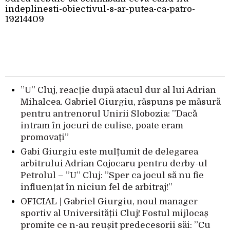
indeplinesti-obiectivul-s-ar-putea-ca-patro-
19214409
”U” Cluj, reacție după atacul dur al lui Adrian
Mihalcea. Gabriel Giurgiu, răspuns pe măsură
pentru antrenorul Unirii Slobozia: ”Dacă
intram în jocuri de culise, poate eram
promovați”
Gabi Giurgiu este mulțumit de delegarea
arbitrului Adrian Cojocaru pentru derby-ul
Petrolul – ”U” Cluj: ”Sper ca jocul să nu fie
influențat în niciun fel de arbitraj!”
OFICIAL | Gabriel Giurgiu, noul manager
sportiv al Universității Cluj! Fostul mijlocaș
promite ce n-au reușit predecesorii săi: ”Cu