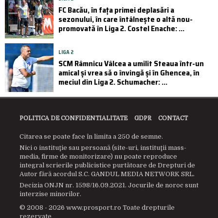
FC Bacău, în fața primei deplasări a
sezonului, în care întâlnește o altă nou-
promovată în Liga 2. Costel Enache: ...
LIGA 2
SCM Râmnicu Vâlcea a umilit Steaua într-un
amical și vrea să o învingă și în Ghencea, în
meciul din Liga 2. Schumacher: ...
POLITICA DE CONFIDENTIALITATE
GDPR
CONTACT
Citarea se poate face în limita a 250 de semne.
Nici o instituţie sau persoană (site-uri, instituţii mass-
media, firme de monitorizare) nu poate reproduce
integral scrierile publicistice purtătoare de Drepturi de
Autor fără acordul S.C. GANDUL MEDIA NETWORK SRL.
Decizia ONJN nr. 1598/16.09.2021. Jocurile de noroc sunt
interzise minorilor.
© 2008 - 2026 www.prosport.ro Toate drepturile
rezervate