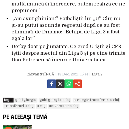
multă muncă și încredere, putem realiza ce ne
propunem”
„Am avut ghinion!” Fotbaliștii lui „U” Cluj nu
și-au putut ascunde regretul după ce au fost
eliminați de Dinamo: „Echipa de Liga 3 a fost
egala lor”
Derby doar pe jumătate. Ce cred U-iștii și CFR-
iștii despre meciul din Liga 3 și pe cine trimite
Dan Petrescu să încurce Universitatea
Răzvan STÎNGĂ
18 Dec. 2021, 15:41
Liga 2
tags:
gabi giurgiu
gabi giurgiu u cluj
strategie transferuri u cluj
transferuri u cluj
u cluj
universitatea cluj
PE ACEEAȘI TEMĂ