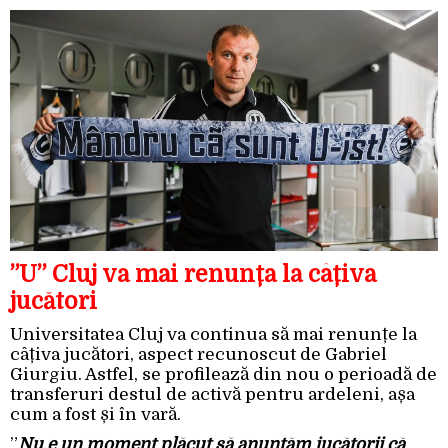
”U” Cluj va mai renunța la câțiva
jucători
Universitatea Cluj va continua să mai renunțe la
câțiva jucători, aspect recunoscut de Gabriel
Giurgiu. Astfel, se profilează din nou o perioadă de
transferuri destul de activă pentru ardeleni, așa
cum a fost și în vară.
”
Nu e un moment plăcut să anunțăm jucătorii că