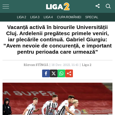
LIGA 2
LIGA 3
LIGA 4
CUPA ROMÂNIEI
SPECIAL
Vacanță activă în birourile Universității
Cluj. Ardelenii pregătesc primele veniri,
iar plecările continuă. Gabriel Giurgiu:
”Avem nevoie de concurență, e important
pentru perioada care urmează”
Răzvan STÎNGĂ
18 Dec. 2021, 15:41
Liga 2