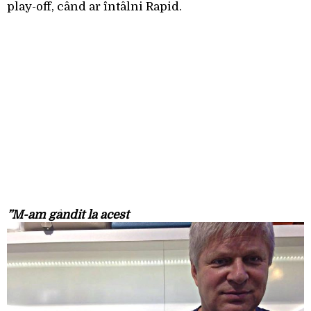
play-off, când ar întâlni Rapid.
”M-am gândit la acest