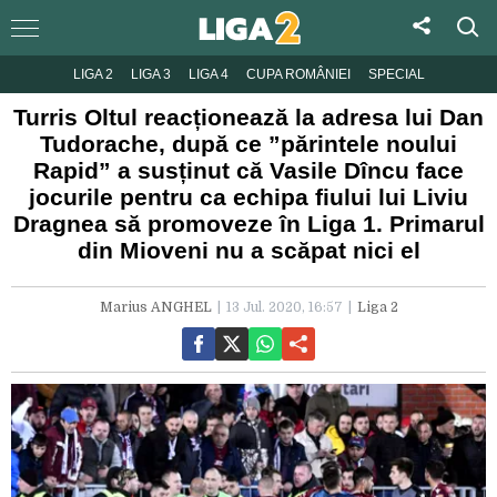
LIGA 2
LIGA 3
LIGA 4
CUPA ROMÂNIEI
SPECIAL
Turris Oltul reacționează la adresa lui Dan
Tudorache, după ce ”părintele noului
Rapid” a susținut că Vasile Dîncu face
jocurile pentru ca echipa fiului lui Liviu
Dragnea să promoveze în Liga 1. Primarul
din Mioveni nu a scăpat nici el
Marius ANGHEL
13 Jul. 2020, 16:57
Liga 2