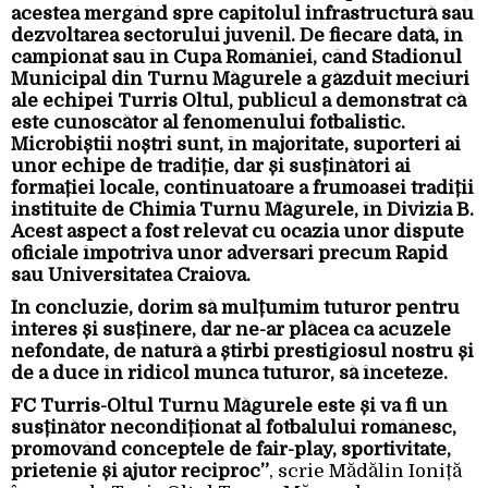
acestea mergând spre capitolul infrastructură sau
dezvoltarea sectorului juvenil. De fiecare dată, în
campionat sau în Cupa României, când Stadionul
Municipal din Turnu Măgurele a găzduit meciuri
ale echipei Turris Oltul, publicul a demonstrat că
este cunoscător al fenomenului fotbalistic.
Microbiștii noștri sunt, în majoritate, suporteri ai
unor echipe de tradiție, dar și susținători ai
formației locale, continuatoare a frumoasei tradiții
instituite de Chimia Turnu Măgurele, în Divizia B.
Acest aspect a fost relevat cu ocazia unor dispute
oficiale împotriva unor adversari precum Rapid
sau Universitatea Craiova.
În concluzie, dorim să mulțumim tuturor pentru
interes și susținere, dar ne-ar plăcea ca acuzele
nefondate, de natură a știrbi prestigiosul nostru și
de a duce în ridicol munca tuturor, să înceteze.
FC Turris-Oltul Turnu Măgurele este și va fi un
susținător necondiționat al fotbalului românesc,
promovând conceptele de fair-play, sportivitate,
prietenie și ajutor reciproc”
, scrie Mădălin Ioniță