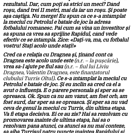
rezultatul. Dar, cum poți să strici un meci? Dând
roșu, dând trei 11 metri, mai dă iar un roșu. Și poate
așa câștigă. Nu merge! Eu spun că ce s-a întâmplat
la meciul cu Petrolul e bătaie de joc la adresa
fotbalului românesc. Păi cum să vină un investitor și
să spună că vrea să sprijine Rapidul, când vede
efectiv ce se întâmplă. Zice: «Dați-vă, mă, cu fotbalul
vostru! Stați acolo unde stați!»
Cred că e relația cu Dragnea și, ținând cont că
Dragnea este acolo unde este
(n.r. – la pușcărie)
,
vrea să-l ajute pe fiul său
(n.r. – fiul lui Liviu
Dragnea, Valentin Dragnea, este finanțatorul
clubului Turris Oltul)
. Ce s-a întâmplat la meciul cu
Petrolul e bătaie de joc. Și eu înclin să cred că el a
avut o influență. E o părere personală și sper să se
oprească. Ok. Spun că nu am văzut, am fost orb, am
fost surd, dar sper să se oprească. Și sper să nu văd
ceva de genul la meciul cu Turris, din ultima etapă.
Va fi etapa decisivă. Ei ce au zis? Hai să rezolvăm cu
promovarea înainte de ultima etapă, hai să o
rezolvăm până atunci, ca atunci să nu mai conteze,
să aibă Turrisul patru puncte înaintea Rapidului și