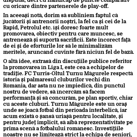
disputat, deci cu handicap de puncte comparativ
cu oricare dintre partenerele de play-off.
În aceeași notă, dorim să subliniem faptul că
jucătorii și antrenorii noștri, la fel ca și cei de la
Rapid, Petrolul etc. își doresc foarte mult
promovarea, obiectiv pentru care muncesc, se
antrenează și suportă sacrificii. Este incorect față
de ei și de eforturile lor să le minimalizăm
meritele, aruncând cuvinte fără niciun fel de bază.
O altă idee, extrasă din discuțiile publice referitor
la promovarea în Liga I, este cea a echipelor de
tradiție. FC Turris-Oltul Turnu Măgurele respectă
istoria și palmaresul cluburilor vechi din
România, dar asta nu ne împiedică, din punctul
nostru de vedere, să încercăm să facem
performanță și să concurăm, pe plan sportiv, chiar
cu aceste cluburi. Turnu Măgurele este un oraș
unde se joacă fotbal din perioada interbelică, iar
acum există o șansă uriașă pentru localitate, și
pentru județ implicit, să aibă reprezentativitate pe
prima scenă a fotbalului românesc. Investițiile
noastre nu se limitează strict la echipa de seniori,