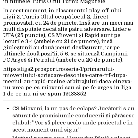
în numele Turis Oltul Turnu Măgurele.
În acest moment, în clasamentul play-off-ului
Ligii 2, Turris Oltul ocupă locul 2, direct
promovabil, cu 24 de puncte, însă are un meci mai
mult disputate decât alte patru adversare. Lider e
UTA (25 puncte), CS Mioveni și Rapid sunt pe
locurile 3-4 (ambele cu 21 de puncte), însă
giuleștenii au două jocuri desfășurate, iar pe
ultimele două poziții, 5-6, se situează Campionii
FC Argeș și Petrolul (ambele cu 20 de puncte).
https://liga2.prosport.ro/seria-1/primarului-
mioveniului-scrisoare-deschisa-catre-frf-dupa-
meciul-cu-rapid-rusine-arbitrajului-daca-cineva-
nu-vrea-pe-cs-mioveni-sau-si-pe-fc-arges-in-liga-
1-de-ce-nu-ni-se-spun-19138852
CS Mioveni, la un pas de colaps? Jucătorii s-au
săturat de promisiunile conducerii și părăsesc
clubul: ”Vor să plece acolo unde proiectul e în
acest moment unul sigur”