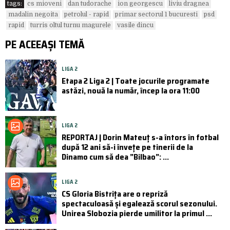
tags:
cs mioveni
dan tudorache
ion georgescu
liviu dragnea
madalin negoita
petrolul - rapid
primar sectorul 1 bucuresti
psd
rapid
turris oltul turnu magurele
vasile dincu
PE ACEEAȘI TEMĂ
LIGA 2
Etapa 2 Liga 2 | Toate jocurile programate
astăzi, nouă la număr, încep la ora 11:00
LIGA 2
REPORTAJ | Dorin Mateuț s-a întors în fotbal
după 12 ani să-i învețe pe tinerii de la
Dinamo cum să dea ”Bilbao”: ...
LIGA 2
CS Gloria Bistrița are o repriză
spectaculoasă și egalează scorul sezonului.
Unirea Slobozia pierde umilitor la primul ...