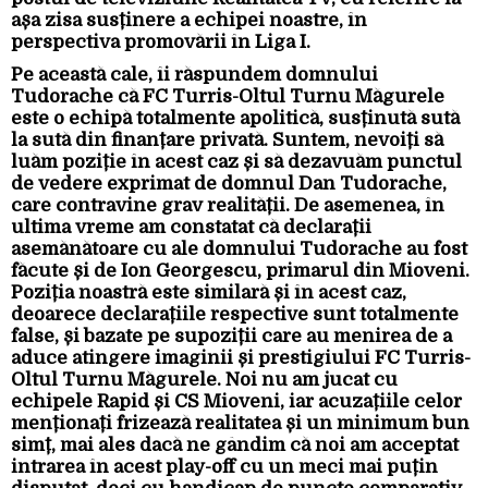
așa zisa susținere a echipei noastre, în
perspectiva promovării în Liga I.
Pe această cale, îi răspundem domnului
Tudorache că FC Turris-Oltul Turnu Măgurele
este o echipă totalmente apolitică, susținută sută
la sută din finanțare privată. Suntem, nevoiți să
luăm poziție în acest caz și să dezavuăm punctul
de vedere exprimat de domnul Dan Tudorache,
care contravine grav realității. De asemenea, în
ultima vreme am constatat că declarații
asemănătoare cu ale domnului Tudorache au fost
făcute și de Ion Georgescu, primarul din Mioveni.
Poziția noastră este similară și în acest caz,
deoarece declarațiile respective sunt totalmente
false, și bazate pe supoziții care au menirea de a
aduce atingere imaginii și prestigiului FC Turris-
Oltul Turnu Măgurele. Noi nu am jucat cu
echipele Rapid și CS Mioveni, iar acuzațiile celor
menționați frizează realitatea și un minimum bun
simț, mai ales dacă ne gândim că noi am acceptat
intrarea în acest play-off cu un meci mai puțin