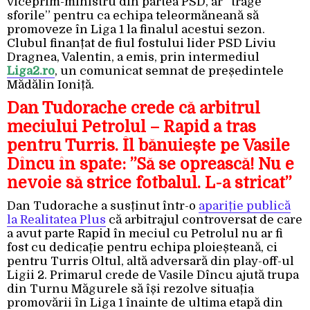
viceprim-ministru din partea PSD, ar ”trage
sforile” pentru ca echipa teleormăneană să
promoveze în Liga 1 la finalul acestui sezon.
Clubul finanțat de fiul fostului lider PSD Liviu
Dragnea, Valentin, a emis, prin intermediul
Liga2.ro
, un comunicat semnat de președintele
Mădălin Ioniță.
Dan Tudorache crede că arbitrul
meciului Petrolul – Rapid a tras
pentru Turris. Îl bănuiește pe Vasile
Dîncu în spate: ”Să se oprească! Nu e
nevoie să strice fotbalul. L-a stricat”
Dan Tudorache a susținut într-o
apariție publică
la Realitatea Plus
că arbitrajul controversat de care
a avut parte Rapid în meciul cu Petrolul nu ar fi
fost cu dedicație pentru echipa ploieșteană, ci
pentru Turris Oltul, altă adversară din play-off-ul
Ligii 2. Primarul crede de Vasile Dîncu ajută trupa
din Turnu Măgurele să își rezolve situația
promovării în Liga 1 înainte de ultima etapă din