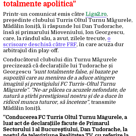
totalmente apolitică”
Printr-un comunicat emis către
Liga2.ro
,
președinte clubului Turris Oltul Turnu Măgurele,
Mădălin Ioniță, îi răspunde lui Dan Tudorache,
însă și primarului Mioveniului, Ion Georgescu,
care, la rândul său, a avut, zilele trecute,
o
scrisoare deschisă către FRF
, în care acuza dur
arbitrajul din play-off.
Conducătorul clubului din Turnu Măgurele
precizează că declarațiile lui Tudorache și
Georgescu
”sunt totalmente false, și bazate pe
supoziții care au menirea de a aduce atingere
imaginii și prestigiului FC Turris-Oltul Turnu
Măgurele”
.
”Ne-ar plăcea ca acuzele nefondate, de
natură a știrbi prestigiosul nostru și de a duce în
ridicol munca tuturor, să înceteze”
, transmite
Mădălin Ioniță.
”Conducerea FC Turris Oltul Turnu Măgurele, a
luat act de declarațiile făcute de Primarul
Sectorului 1 al Bucureștiului, Dan Tudorache, la
postul de televiziune Realitatea TV, cu referire la