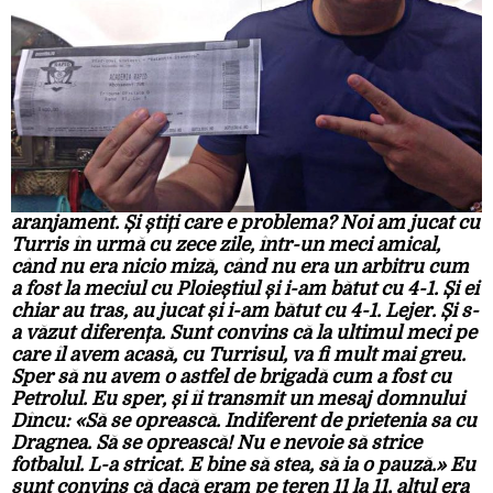
aranjament. Și știți care e problema? Noi am jucat cu
Turris în urmă cu zece zile, într-un meci amical,
când nu era nicio miză, când nu era un arbitru cum
a fost la meciul cu Ploieștiul și i-am bătut cu 4-1. Și ei
chiar au tras, au jucat și i-am bătut cu 4-1. Lejer. Și s-
a văzut diferența. Sunt convins că la ultimul meci pe
care îl avem acasă, cu Turrisul, va fi mult mai greu.
Sper să nu avem o astfel de brigadă cum a fost cu
Petrolul. Eu sper, și îi transmit un mesaj domnului
Dîncu: «Să se oprească. Indiferent de prietenia sa cu
Dragnea. Să se oprească! Nu e nevoie să strice
fotbalul. L-a stricat. E bine să stea, să ia o pauză.» Eu
sunt convins că dacă eram pe teren 11 la 11, altul era