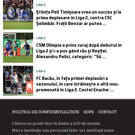
LIGA 2
Știința Poli Timișoara vrea un succes și la
prima deplasare în Liga 2, contra CSC
Șelimbăr. Frații Benzar ar putea ...
LIGA 2
CSM Olimpia a prins curaj după debutul în
Liga 2 și i-a pus gând rău și Reșiței.
Alexandru Pelici, categoric: ”Să ...
LIGA 2
FC Bacău, în fața primei deplasări a
sezonului, în care întâlnește o altă nou-
promovată în Liga 2. Costel Enache: ...
POLITICA DE CONFIDENTIALITATE
GDPR
CONTACT
Citarea se poate face în limita a 250 de semne.
Nici o instituţie sau persoană (site-uri, instituţii mass-