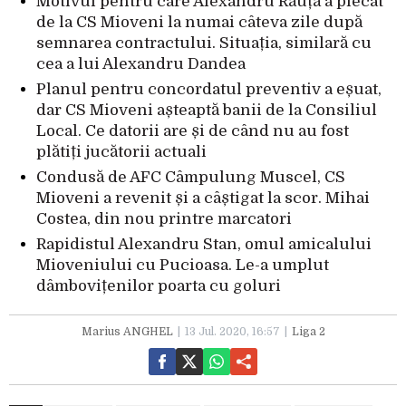
Motivul pentru care Alexandru Răuță a plecat
de la CS Mioveni la numai câteva zile după
semnarea contractului. Situația, similară cu
cea a lui Alexandru Dandea
Planul pentru concordatul preventiv a eșuat,
dar CS Mioveni așteaptă banii de la Consiliul
Local. Ce datorii are și de când nu au fost
plătiți jucătorii actuali
Condusă de AFC Câmpulung Muscel, CS
Mioveni a revenit și a câștigat la scor. Mihai
Costea, din nou printre marcatori
Rapidistul Alexandru Stan, omul amicalului
Mioveniului cu Pucioasa. Le-a umplut
dâmbovițenilor poarta cu goluri
Marius ANGHEL
13 Jul. 2020, 16:57
Liga 2