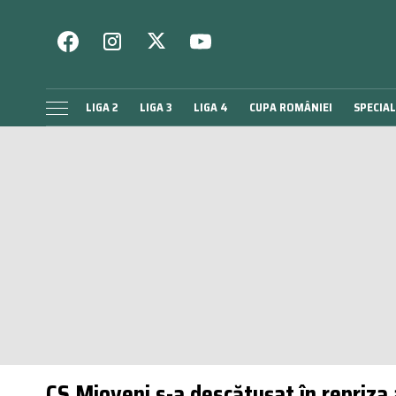
LIGA 2
LIGA 3
LIGA 4
CUPA ROMÂNIEI
SPECIAL
CS Mioveni s-a descătușat în repriza