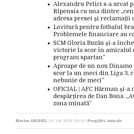
Alexandru Pelici s-a urcat p
Ripensia cu una dintre „cenuș
adresa presei și reclamații 
Lovitură pentru fotbalul br
Problemele financiare au c
SCM Gloria Buzău și-a înche
victorie la scor în amicalul
program spartan”
Aproape de un nou Dinamo – 
scor la un meci din Liga 3, c
nebunie de meci”
OFICIAL | AFC Hărman și-a 
despărțirea de Dan Bona. „
zona minată”
Marius ANGHEL
15 Jul. 2019, 00:18
Pregătiri, amicale