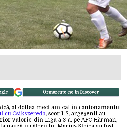
ogle
Urmărește-ne in Discover
ică, al doilea meci amical în cantonamentul
ul cu Csikszereda
, scor 1-3, argeșenii au
ior valoric, din Liga a 3-a, pe AFC Hărman,
 la pauză, jucătorii lui Marius Stoica au fost