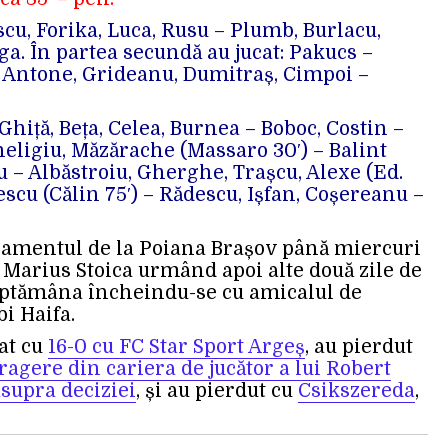
cu, Forika, Luca, Rusu – Plumb, Burlacu,
ga. În partea secundă au jucat: Pakucs –
 Antone, Grideanu, Dumitraș, Cimpoi –
Ghiță, Beța, Celea, Burnea – Boboc, Costin –
eligiu, Măzărache (Massaro 30′) – Balint
 – Albăstroiu, Gherghe, Trașcu, Alexe (Ed.
escu (Călin 75′) – Rădescu, Ișfan, Coșereanu –
namentul de la Poiana Brașov până miercuri
 Marius Stoica urmând apoi alte două zile de
ăptămâna încheindu-se cu amicalul de
i Haifa.
at cu
16-0 cu FC Star Sport Argeș
, au pierdut
ragere din cariera de jucător a lui Robert
asupra deciziei
, și au pierdut cu
Csikszereda
,