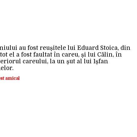
iului au fost reușitele lui Eduard Stoica, din
t el a fost faultat în careu, și lui Călin, în
riorul careului, la un șut al lui Ișfan
elor.
st amical