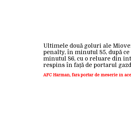
Ultimele două goluri ale Mioven
penalty, în minutul 85, după ce to
minutul 86, cu o reluare din inte
respins în față de portarul gazd
AFC Hărman, fără portar de meserie în ace