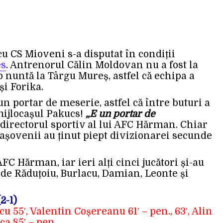
 CS Mioveni s-a disputat în condiții
es
. Antrenorul Călin Moldovan nu a fost la
 o nuntă la Târgu Mureș, astfel că echipa a
și Forika.
 portar de meserie, astfel că între buturi a
mijlocașul Pakucs!
„E un portar de
, directorul sportiv al lui AFC Hărman. Chiar
rașovenii au ținut piept divizionarei secunde
FC Hărman, iar ieri alți cinci jucători și-au
a de Răduțoiu, Burlacu, Damian, Leonte și
2-1)
u 55′, Valentin Coșereanu 61′ – pen., 63′, Alin
ca 85′ – pen.