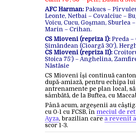
AFC Hărman:
Pakucs – Pîrvules
Leonte, Netbai – Covalciuc – Bu
Voicu, Cucu, Goșman, Sburlea –
Marin – Crihan.
CS Mioveni (repriza I):
Preda – 
Șimăndean (Cioargă 30′), Hergh
CS Mioveni (repriza II):
Croitoru
Stoica 75′) – Anghelina, Zamfir
Năstăsie
CS Mioveni își continuă canto
după-amiază, pentru echipa lui
antrenamente pe plan local, s
sâmbătă, de la Buftea, cu Maccab
Până acum, argeșenii au câștig
cu 0-1 cu FCSB, în
meciul de ret
Ayza
, brazilian care
a revenit 
scor 1-3.