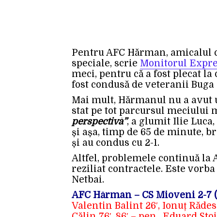
Pentru AFC Hărman, amicalul cu
speciale, scrie
Monitorul Expr
meci, pentru că a fost plecat la
fost condusă de veteranii Buga 
Mai mult, Hărmanul nu a avut un
stat pe tot parcursul meciului 
perspectivă”
, a glumit Ilie Luca
și așa, timp de 65 de minute, b
și au condus cu 2-1.
Altfel, problemele continuă la A
reziliat contractele. Este vorb
Netbai.
AFC Hărman – CS Mioveni 2-7 (
Valentin Balint 26′, Ionuț Rădesc
Călin 76′, 86′ – pen., Eduard Stoi