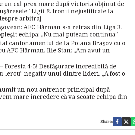
e un cal prea mare după victoria obținut de
ăresele” Ligii 2. Ironii nejustificate la
despre arbitraj
așovean: AFC Hărman s-a retras din Liga 3.
opleșit echipa: „Nu mai puteam continua”
iat cantonamentul de la Poiana Brașov cu o
 cu AFC Hărman. Ilie Stan: „Am avut un
Foresta 4-5! Desfășurare incredibilă de
u „erou” negativ unul dintre lideri. „A fost o
numit un nou antrenor principal după
Avem mare încredere că va scoate echipa din
Share: