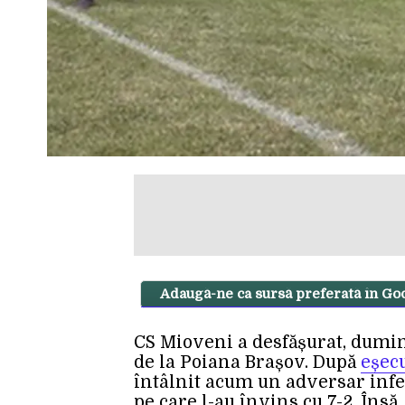
Adaugă-ne ca sursă preferată în Go
CS Mioveni a desfășurat, dumin
de la Poiana Brașov. După
eșec
întâlnit acum un adversar infer
pe care l-au învins cu 7-2. Însă,