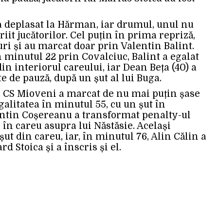
-a deplasat la Hărman, iar drumul, unul nu
riit jucătorilor. Cel puțin în prima repriză,
ri și au marcat doar prin Valentin Balint.
 minutul 22 prin Covalciuc, Balint a egalat
in interiorul careului, iar Dean Beța (40) a
e de pauză, după un șut al lui Buga.
, CS Mioveni a marcat de nu mai puțin șase
egalitatea în minutul 55, cu un șut în
lentin Coșereanu a transformat penalty-ul
l în careu asupra lui Năstăsie. Același
ut din careu, iar, în minutul 76, Alin Călin a
rd Stoica și a înscris și el.