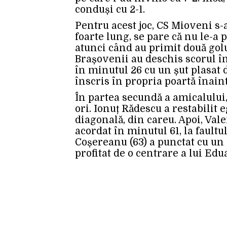
conduși cu 2-1.
Pentru acest joc, CS Mioveni s
foarte lung, se pare că nu le-a p
atunci când au primit două golu
Brașovenii au deschis scorul în
în minutul 26 cu un șut plasat d
înscris în propria poartă înaint
În partea secundă a amicalului
ori. Ionuț Rădescu a restabilit 
diagonală, din careu. Apoi, Va
acordat în minutul 61, la faultu
Coșereanu (63) a punctat cu un ș
profitat de o centrare a lui Edua