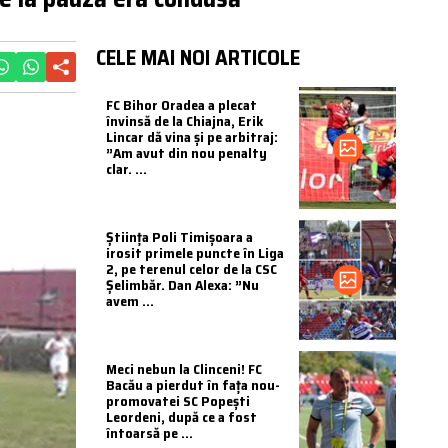
CELE MAI NOI ARTICOLE
FC Bihor Oradea a plecat
învinsă de la Chiajna, Erik
Lincar dă vina și pe arbitraj:
”Am avut din nou penalty
clar. ...
Știința Poli Timișoara a
irosit primele puncte în Liga
2, pe terenul celor de la CSC
Șelimbăr. Dan Alexa: ”Nu
avem ...
Meci nebun la Clinceni! FC
Bacău a pierdut în fața nou-
promovatei SC Popești
Leordeni, după ce a fost
întoarsă pe ...