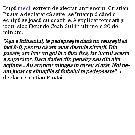
După
meci
, extrem de afectat, antrenorul Cristian
Pustai a declarat că astfel se întâmplă când o
echipă se joacă cu ocaziile. A explicat totodată și
jocul slab făcut de Ceahlăul în ultimele 30 de
minute.
”Așa e fotbalulul, te pedepsește dacă nu reușești să
faci 2-0, pentru că am avut destule situații. Din
păcate, am luat un gol la o fază fixă, iar lucrul acesta
e supărător. Dacă dădea din penalty sau din altă
acțiune… Au aruncat mingea în careu și atât. Noi ne-
am jucat cu situațiile și fotbalul te pedepsește”
, a
declarat Cristian Pustai.