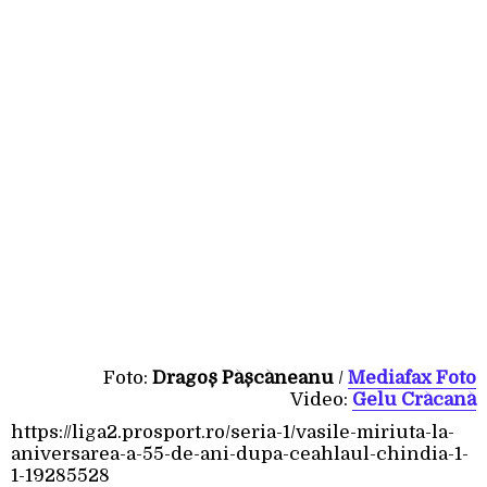
Foto:
Dragoș Pășcăneanu
/
Mediafax Foto
Video:
Gelu Crăcană
https://liga2.prosport.ro/seria-1/vasile-miriuta-la-
aniversarea-a-55-de-ani-dupa-ceahlaul-chindia-1-
1-19285528