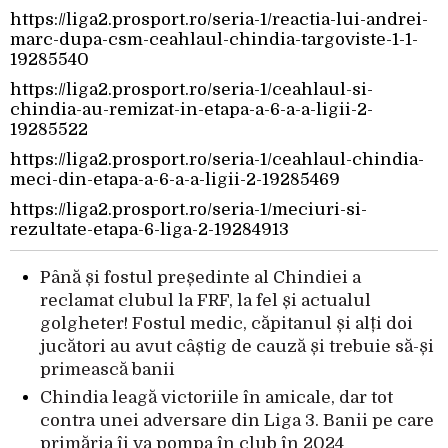
https://liga2.prosport.ro/seria-1/reactia-lui-andrei-
marc-dupa-csm-ceahlaul-chindia-targoviste-1-1-
19285540
https://liga2.prosport.ro/seria-1/ceahlaul-si-
chindia-au-remizat-in-etapa-a-6-a-a-ligii-2-
19285522
https://liga2.prosport.ro/seria-1/ceahlaul-chindia-
meci-din-etapa-a-6-a-a-ligii-2-19285469
https://liga2.prosport.ro/seria-1/meciuri-si-
rezultate-etapa-6-liga-2-19284913
Până și fostul președinte al Chindiei a
reclamat clubul la FRF, la fel și actualul
golgheter! Fostul medic, căpitanul și alți doi
jucători au avut câștig de cauză și trebuie să-și
primească banii
Chindia leagă victoriile în amicale, dar tot
contra unei adversare din Liga 3. Banii pe care
primăria îi va pompa în club în 2024