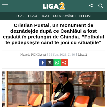
LIGA 2
LIGA 3
LIGA 4
CUPA ROMÂNIEI
SPECIAL
Cristian Pustai, un monument de
deznădejde după ce Ceahlăul a fost
egalată în prelungiri de Chindia. ”Fotbalul
te pedepsește când te joci cu situațiile”
Narcis POHOAȚĂ
19 Sep. 2023, 21:50
Liga 2