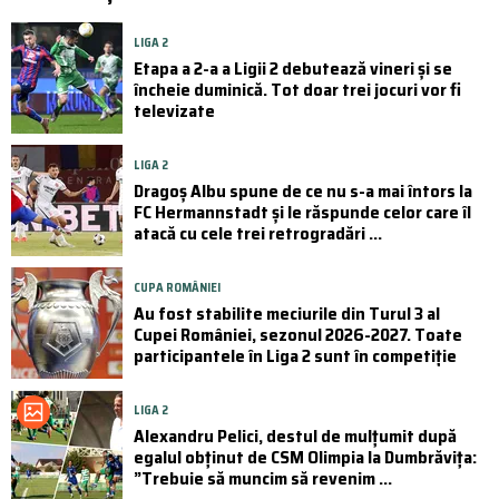
LIGA 2
Etapa a 2-a a Ligii 2 debutează vineri și se
încheie duminică. Tot doar trei jocuri vor fi
televizate
LIGA 2
Dragoș Albu spune de ce nu s-a mai întors la
FC Hermannstadt și le răspunde celor care îl
atacă cu cele trei retrogradări ...
CUPA ROMÂNIEI
Au fost stabilite meciurile din Turul 3 al
Cupei României, sezonul 2026-2027. Toate
participantele în Liga 2 sunt în competiție
LIGA 2
Alexandru Pelici, destul de mulțumit după
egalul obținut de CSM Olimpia la Dumbrăvița:
”Trebuie să muncim să revenim ...