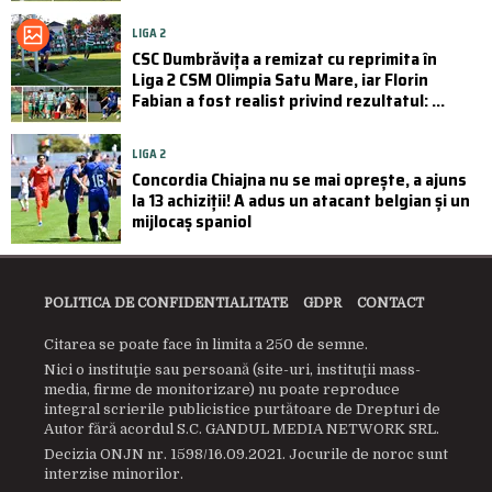
LIGA 2
CSC Dumbrăvița a remizat cu reprimita în
Liga 2 CSM Olimpia Satu Mare, iar Florin
Fabian a fost realist privind rezultatul: ...
LIGA 2
Concordia Chiajna nu se mai oprește, a ajuns
la 13 achiziții! A adus un atacant belgian și un
mijlocaș spaniol
POLITICA DE CONFIDENTIALITATE
GDPR
CONTACT
Citarea se poate face în limita a 250 de semne.
Nici o instituţie sau persoană (site-uri, instituţii mass-
media, firme de monitorizare) nu poate reproduce
integral scrierile publicistice purtătoare de Drepturi de
Autor fără acordul S.C. GANDUL MEDIA NETWORK SRL.
Decizia ONJN nr. 1598/16.09.2021. Jocurile de noroc sunt
interzise minorilor.