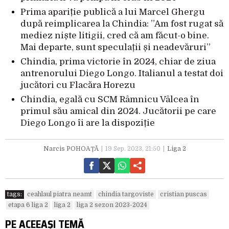
Prima apariție publică a lui Marcel Ghergu
după reimplicarea la Chindia: ”Am fost rugat să
mediez niște litigii, cred că am făcut-o bine.
Mai departe, sunt speculații și neadevăruri”
Chindia, prima victorie în 2024, chiar de ziua
antrenorului Diego Longo. Italianul a testat doi
jucători cu Flacăra Horezu
Chindia, egală cu SCM Râmnicu Vâlcea în
primul său amical din 2024. Jucătorii pe care
Diego Longo îi are la dispoziție
Narcis POHOAȚĂ
19 Sep. 2023, 21:50
Liga 2
tags:
ceahlaul piatra neamt
chindia targoviste
cristian puscas
etapa 6 liga 2
liga 2
liga 2 sezon 2023-2024
PE ACEEAȘI TEMĂ