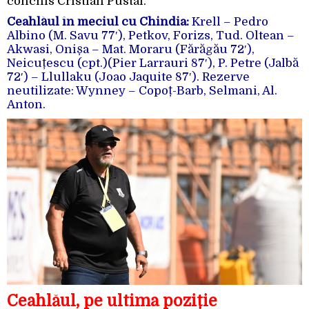
conchis Cristian Pustai.
Ceahlăul în meciul cu Chindia:
Krell – Pedro
Albino (M. Savu 77′), Petkov, Forizs, Tud. Oltean –
Akwasi, Onișa – Mat. Moraru (Fărăgău 72′),
Neicuțescu (cpt.)(Pier Larrauri 87′), P. Petre (Jalbă
72′) – Llullaku (Joao Jaquite 87′). Rezerve
neutilizate: Wynney – Copoț-Barb, Selmani, Al.
Anton.
Ceahlăul, pe ultima poziție