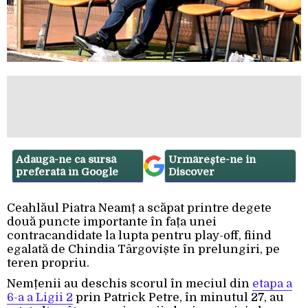
Adaugă-ne ca sursă
Urmărește-ne in
preferată în Google
Discover
Ceahlăul Piatra Neamț a scăpat printre degete
două puncte importante în fața unei
contracandidate la lupta pentru play-off, fiind
egalată de Chindia Târgoviște în prelungiri, pe
teren propriu.
Nemțenii au deschis scorul în meciul din
etapa a
6-a a Ligii 2
prin Patrick Petre, în minutul 27, au