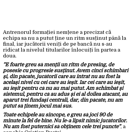
Antrenorul formației nemțene a precizat că
echipa sa nu a putut ține un ritm susținut până la
final, iar jucătorii veniți de pe bancă nu s-au
ridicat la nivelul titularilor înlocuiți în partea a
doua.
”E foarte greu să menții un ritm de presing, de
posesie cu progresie susținut. Avem cinci schimbări
și, din păcate, jucătorii care au intrat nu au fost la
același nivel cu cei care au ieșit. Iar cei care au ieșit,
au ieșit pentru că nu au mai putut. Am schimbat și
sistemul, pentru că au adus și ei al doilea atacant, au
apărut trei fundași centrali, dar, din păcate, nu am
putut să ținem jocul mai sus.
Toate echipele au sincope, e greu să joci 90 de
minute la fel de bine. Nu le-a lipsit nimic jucătorilor.
Nu am fost puternici să obținem cele trei puncte”
, a