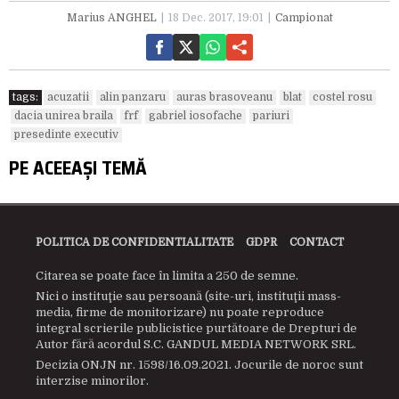
Marius ANGHEL
18 Dec. 2017, 19:01
Campionat
tags:
acuzatii
alin panzaru
auras brasoveanu
blat
costel rosu
dacia unirea braila
frf
gabriel iosofache
pariuri
presedinte executiv
PE ACEEAȘI TEMĂ
POLITICA DE CONFIDENTIALITATE
GDPR
CONTACT
Citarea se poate face în limita a 250 de semne.
Nici o instituţie sau persoană (site-uri, instituţii mass-
media, firme de monitorizare) nu poate reproduce
integral scrierile publicistice purtătoare de Drepturi de
Autor fără acordul S.C. GANDUL MEDIA NETWORK SRL.
Decizia ONJN nr. 1598/16.09.2021. Jocurile de noroc sunt
interzise minorilor.