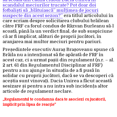
scandalul meciurilor trucate? Pot doar doi
fotbaliști să „blătuiască” mulțimea de jocuri
suspecte din acest sezon?”
era titlul articolului în
care scriam despre solicitarea clubului brăilean
către FRF ca forul condus de Răzvan Burleanu să-l
scoată, până la un verdict final, de sub suspiciune
că ar fi implicat, alături de proprii jucători, în
aranjarea mai multor meciuri pentru pariuri.
Președintele executiv Auraș Brașoveanu spune că
Brăila nu a intenționat să fie apărată de FRF în
acest caz, ci a urmat pașii din regulament (n.r. – al.
2 art. 61 din Regulamentul Disciplinar al FRF)
pentru a nu ajunge în situația de a fi pusă în
solidar cu proprii jucători, dacă se va descoperi că
aceștia sunt vinovați. Dacia Unirea a făcut această
sesizare și pentru a nu intra sub incidența altor
articole de regulament neclare.
„Regulamentul te condamnă dacă te asociezi cu jucătorii,
implicit prin lipsa de reacție”