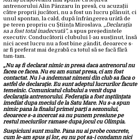
antrenorului Alin Pânzaru în presă, cu acuzații
către proprii jucători, nu a fost un lucru plănuit, ci
unul spontan, la cald, după înfrângerea urâtă de
pe teren propriu cu Știința Miroslava.
„Declarația
sa a fost total inadecvată”
, a spus președintele
executiv. Conducătorii clubului l-au susținut, însă
nici acest lucru nu a fost bine gândit, deoarece s-
ar fi preferat mai degrabă ca totul să se facă fără
tam-tam.
„Nu aș fi declarat nimic în presă dacă antrenorul nu
făcea ce făcea. Nu eu am sunat presa, ci am fost
contactat. Nu l-a îndemnat nimeni din club să facă o
astfel de declarație. Eu sunt adeptul lucrurilor făcute
temeinic. Comunicatul clubului a venit după
declarația antrenorului. Federația a fost înștiințată
imediat după meciul de la Satu Mare. Nu s-a spun
nimic până la finalul primei părți a sezonului,
deoarece s-a încercat să nu punem presiune pe
restul meciurilor rămase după jocul cu Olimpia.
Suspiciuni sunt multe. Până nu ai probe concrete,
cum le-am spus și lor, eu nu pot să-i condamn nici