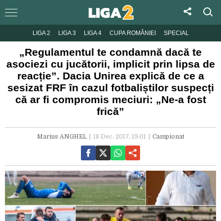
LIGA 2
LIGA 3
LIGA 4
CUPA ROMÂNIEI
SPECIAL
„Regulamentul te condamnă dacă te
asociezi cu jucătorii, implicit prin lipsa de
reacție”. Dacia Unirea explică de ce a
sesizat FRF în cazul fotbaliștilor suspecți
că ar fi compromis meciuri: „Ne-a fost
frică”
Marius ANGHEL
18 Dec. 2017, 19:01
Campionat