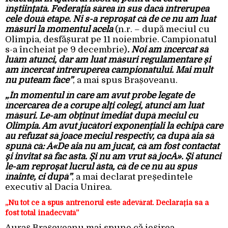
înștiințată. Federația sărea în sus dacă întrerupea
cele două etape. Ni s-a reproșat că de ce nu am luat
măsuri la momentul acela
(n.r. – după meciul cu
Olimpia, desfășurat pe 11 noiembrie. Campionatul
s-a încheiat pe 9 decembrie)
. Noi am încercat să
luăm atunci, dar am luat măsuri regulamentare și
am încercat întreruperea campionatului. Mai mult
nu puteam face”
, a mai spus Brașoveanu.
„În momentul în care am avut probe legate de
încercarea de a corupe alți colegi, atunci am luat
măsuri. Le-am obținut imediat după meciul cu
Olimpia. Am avut jucători exponențiali la echipă care
au refuzat să joace meciul respectiv, ca după aia să
spună că: Â«De aia nu am jucat, că am fost contactat
și invitat să fac asta. Și nu am vrut să jocÂ». Și atunci
le-am reproșat lucrul ăsta, că de ce nu au spus
înainte, ci după”
, a mai declarat președintele
executiv al Dacia Unirea.
„Nu tot ce a spus antrenorul este adevărat.
Declarația sa a
fost total inadecvată”
Auraș Brașoveanu mai spune că ieșirea