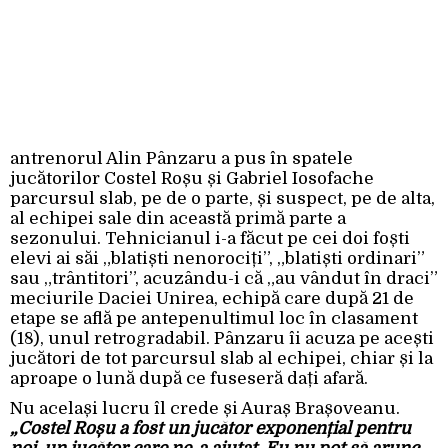
antrenorul Alin Pânzaru a pus în spatele
jucătorilor Costel Roșu și Gabriel Iosofache
parcursul slab, pe de o parte, și suspect, pe de alta,
al echipei sale din această primă parte a
sezonului. Tehnicianul i-a făcut pe cei doi foști
elevi ai săi „blatiști nenorociți”, „blatiști ordinari”
sau „trântitori”, acuzându-i că „au vândut în draci”
meciurile Daciei Unirea, echipă care după 21 de
etape se află pe antepenultimul loc în clasament
(18), unul retrogradabil. Pânzaru îi acuza pe acești
jucători de tot parcursul slab al echipei, chiar și la
aproape o lună după ce fuseseră dați afară.
Nu același lucru îl crede și Auraș Brașoveanu.
„Costel Roșu a fost un jucător exponențial pentru