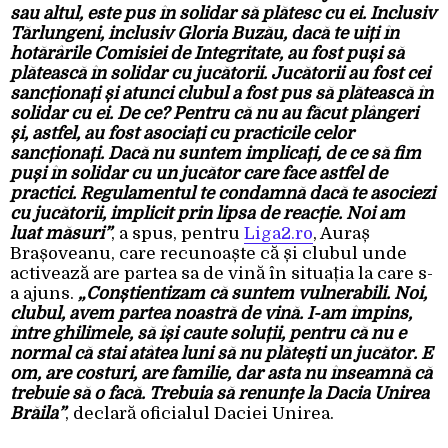
sau altul, este pus în solidar să plătesc cu ei. Inclusiv
Tărlungeni, inclusiv Gloria Buzău, dacă te uiți în
hotărârile Comisiei de Integritate, au fost puși să
plătească în solidar cu jucătorii. Jucătorii au fost cei
sancționați și atunci clubul a fost pus să plătească în
solidar cu ei. De ce? Pentru că nu au făcut plângeri
și, astfel, au fost asociați cu practicile celor
sancționați. Dacă nu suntem implicați, de ce să fim
puși în solidar cu un jucător care face astfel de
practici. Regulamentul te condamnă dacă te asociezi
cu jucătorii, implicit prin lipsa de reacție. Noi am
luat măsuri”
, a spus, pentru
Liga2.ro
, Auraș
Brașoveanu, care recunoaște că și clubul unde
activează are partea sa de vină în situația la care s-
a ajuns.
„Conștientizam că suntem vulnerabili. Noi,
clubul, avem partea noastră de vină. I-am împins,
între ghilimele, să își caute soluții, pentru că nu e
normal că stai atâtea luni să nu plătești un jucător. E
om, are costuri, are familie, dar asta nu înseamnă că
trebuie să o facă. Trebuia să renunțe la Dacia Unirea
Brăila”
, declară oficialul Daciei Unirea.