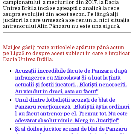
campionatului, a meciurilor din 2017, la Dacia
Unirea Brăila încă se așteaptă o analiză la rece
asupra evoluției din acest sezon. Pe lângă alți
jucători la care urmează a se renunța, nici situația
antrenorului Alin Pânzaru nu este una sigură.
Mai jos găsiți toate articolele apărute până acum
pe Liga2.ro despre acest subiect în care e implicat
Dacia Unirea Brăila:
Acuzații incredibile făcute de Pânzaru după
înfrângerea cu Miroslava! Și-a luat la țintă
actualii și foștii jucători. „Blatiști nenorociți.
Au vândut în draci, asta au făcut”
Unul dintre fotbaliștii acuzați de blat de
Pânzaru reacționează. „Blatiștii ăștia ordinari
l-au făcut antrenor pe el. Tremur tot. Nu este
adevărat absolut nimic. Merg în Justiție!”
Și al doilea jucător acuzat de blat de Pânzaru