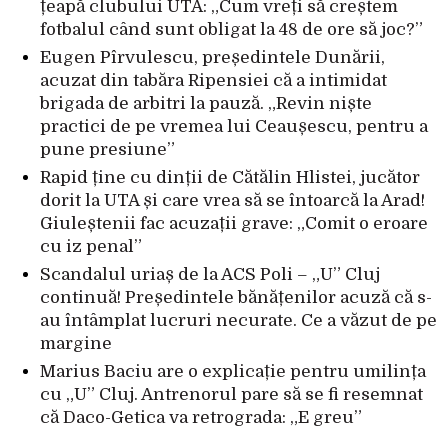
țeapă clubului UTA: „Cum vreți să creștem
fotbalul când sunt obligat la 48 de ore să joc?”
Eugen Pîrvulescu, președintele Dunării,
acuzat din tabăra Ripensiei că a intimidat
brigada de arbitri la pauză. „Revin niște
practici de pe vremea lui Ceaușescu, pentru a
pune presiune”
Rapid ține cu dinții de Cătălin Hlistei, jucător
dorit la UTA și care vrea să se întoarcă la Arad!
Giuleștenii fac acuzații grave: „Comit o eroare
cu iz penal”
Scandalul uriaș de la ACS Poli – „U” Cluj
continuă! Președintele bănățenilor acuză că s-
au întâmplat lucruri necurate. Ce a văzut de pe
margine
Marius Baciu are o explicație pentru umilința
cu „U” Cluj. Antrenorul pare să se fi resemnat
că Daco-Getica va retrograda: „E greu”