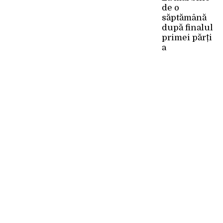
de o
săptămână
după finalul
primei părți
a