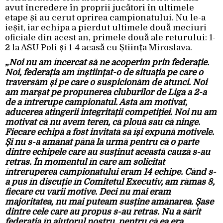
avut încredere în proprii jucători în ultimele
etape și au cerut oprirea campionatului. Nu le-a
ieșit, iar echipa a pierdut ultimele două meciuri
oficiale din acest an, primele două ale returului: 1-
2 la ASU Poli și 1-4 acasă cu Știința Miroslava.
„Noi nu am încercat să ne acoperim prin federație.
Noi, federația am înștiințat-o de situația pe care o
traversăm și pe care o suspicionăm de atunci. Noi
am marșat pe propunerea cluburilor de Liga a 2-a
de a întrerupe campionatul. Asta am motivat,
aducerea atingerii integrității competiției. Noi nu am
motivat că nu avem teren, că plouă sau că ninge.
Fiecare echipă a fost invitată să își expună motivele.
Și nu s-a amânat până la urmă pentru că o parte
dintre echipele care au susținut această cauză s-au
retras. În momentul în care am solicitat
întreruperea campionatului eram 14 echipe. Când s-
a pus în discuție în Comitetul Executiv, am rămas 8,
fiecare cu varii motive. Deci nu mai eram
majoritatea, nu mai puteam susține amânarea. Șase
dintre cele care au propus s-au retras. Nu a sărit
federația în ajutorul nostru, pentru că ea era