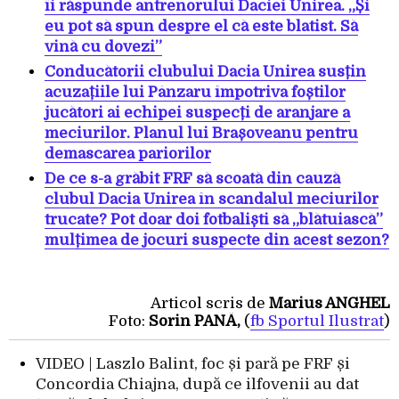
îi răspunde antrenorului Daciei Unirea. „Și
eu pot să spun despre el că este blatist. Să
vină cu dovezi”
Conducătorii clubului Dacia Unirea susțin
acuzațiile lui Pânzaru împotriva foștilor
jucători ai echipei suspecți de aranjare a
meciurilor. Planul lui Brașoveanu pentru
demascarea pariorilor
De ce s-a grăbit FRF să scoată din cauză
clubul Dacia Unirea în scandalul meciurilor
trucate? Pot doar doi fotbaliști să „blătuiască”
mulțimea de jocuri suspecte din acest sezon?
Articol scris de
Marius ANGHEL
Foto:
Sorin PANĂ‚
(
fb Sportul Ilustrat
)
VIDEO | Laszlo Balint, foc și pară pe FRF și
Concordia Chiajna, după ce ilfovenii au dat