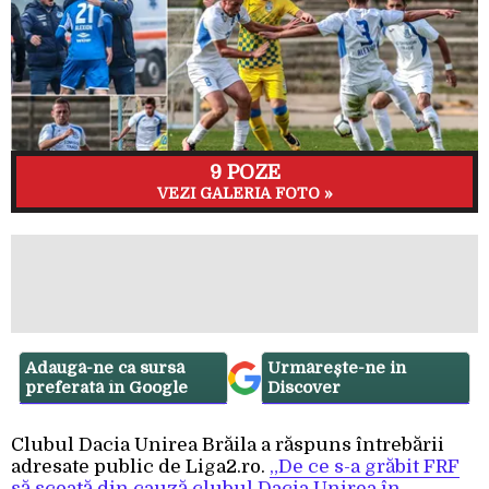
9 POZE
VEZI GALERIA FOTO »
Adaugă-ne ca sursă
Urmărește-ne in
preferată în Google
Discover
Clubul Dacia Unirea Brăila a răspuns întrebării
adresate public de Liga2.ro.
„De ce s-a grăbit FRF
să scoată din cauză clubul Dacia Unirea în