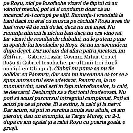
pe Roșu, nici pe Iosofache vizavi de faptul că au
vândut meciul, pot să îi condamn doar că au
încercat să-i corupă pe alții. Renunța-i vreodată la
bani dacă nu erai cu musca pe căciulă? Roșu avea de
luat vreo 42 de mii de lei, dacă nu mă înșel. Nu
renunța nimeni la niciun ban dacă nu era vinovat.
Iar vizavi de rezultatele clubului, nu le putem pune
în spatele lui Iosofache și Roșu. Să nu ne ascundem
după deget. Dar noi am dat afară patru jucători, nu
doi
(n.r. – Gabriel Lazăr, Cosmin Mihai, Costel
Roșu și Gabriel Iosofache, pe ultimii trei după
meciul cu Olimpia)
. Clubul nu putea să nu fie
solidar cu Pânzaru, dar asta nu înseamnă că tot ce a
spus antrenorul este adevărat. Pentru că, la un
moment dat, când ești în fața microfoanelor, la cald,
te descarci. Declarația sa a fost total inadecvată. Nu
poți să acuzi parcursul întregului campionat. Poți să
acuzi pe ce ai probe. El a extins, la cald și la nervi.
Dar acum, să pui în sarcina unuia sau altuia, că am
pierdut, dau un exemplu, la Târgu Mureș, cu 2-1,
după ce am egalat și a ratat Roșu cu poarta goală, e
greșit.