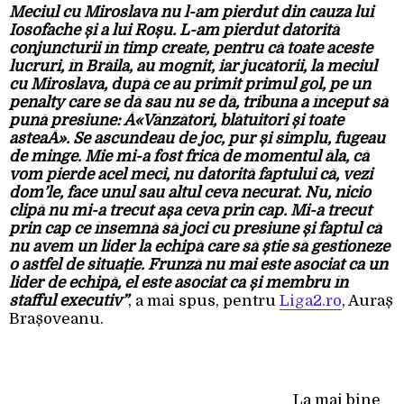
Meciul cu Miroslava nu l-am pierdut din cauza lui
Iosofache și a lui Roșu. L-am pierdut datorită
conjuncturii în timp create, pentru că toate aceste
lucruri, în Brăila, au mognit, iar jucătorii, la meciul
cu Miroslava, după ce au primit primul gol, pe un
penalty care se dă sau nu se dă, tribuna a început să
pună presiune: Â«Vânzători, blătuitori și toate
asteaÂ». Se ascundeau de joc, pur și simplu, fugeau
de minge. Mie mi-a fost frică de momentul ăla, că
vom pierde acel meci, nu datorită faptului că, vezi
dom’le, face unul sau altul ceva necurat. Nu, nicio
clipă nu mi-a trecut așa ceva prin cap. Mi-a trecut
prin cap ce însemnă să joci cu presiune și faptul că
nu avem un lider la echipă care să știe să gestioneze
o astfel de situație. Frunză nu mai este asociat ca un
lider de echipă, el este asociat ca și membru în
stafful executiv”
, a mai spus, pentru
Liga2.ro
, Auraș
Brașoveanu.
La mai bine