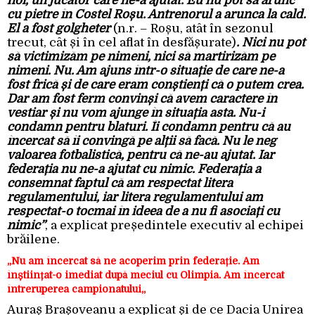
noi, un jucător care ne-a ajutat. Eu nu pot să arunc
cu pietre în Costel Roșu. Antrenorul a arunca la cald.
El a fost golgheter
(n.r. – Roșu, atât în sezonul
trecut, cât și în cel aflat în desfășurate)
. Nici nu pot
să victimizăm pe nimeni, nici să martirizăm pe
nimeni. Nu. Am ajuns într-o situație de care ne-a
fost frică și de care eram conștienți că o putem crea.
Dar am fost ferm convinși că avem caractere în
vestiar și nu vom ajunge în situația asta. Nu-i
condamn pentru blaturi. Îi condamn pentru că au
încercat să îi convingă pe alții să facă. Nu le neg
valoarea fotbalistică, pentru că ne-au ajutat. Iar
federația nu ne-a ajutat cu nimic. Federația a
consemnat faptul că am respectat litera
regulamentului, iar litera regulamentului am
respectat-o tocmai în ideea de a nu fi asociați cu
nimic”
, a explicat președintele executiv al echipei
brăilene.
„Nu am încercat să ne acoperim prin federație.
Am
înștiințat-o imediat după meciul cu Olimpia. A
m încercat
întreruperea campionatului
„
Auraș Brașoveanu
a explicat și de ce Dacia Unirea