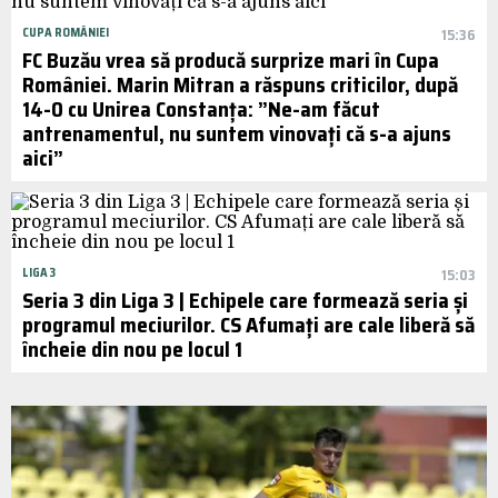
CUPA ROMÂNIEI
15:36
FC Buzău vrea să producă surprize mari în Cupa
României. Marin Mitran a răspuns criticilor, după
14-0 cu Unirea Constanța: ”Ne-am făcut
antrenamentul, nu suntem vinovați că s-a ajuns
aici”
LIGA 3
15:03
Seria 3 din Liga 3 | Echipele care formează seria și
programul meciurilor. CS Afumați are cale liberă să
încheie din nou pe locul 1