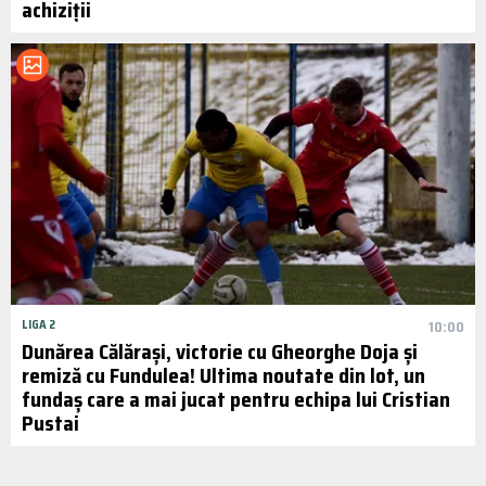
achiziții
LIGA 2
10:00
Dunărea Călărași, victorie cu Gheorghe Doja și
remiză cu Fundulea! Ultima noutate din lot, un
fundaș care a mai jucat pentru echipa lui Cristian
Pustai