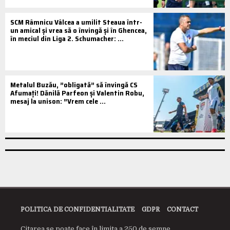
SCM Râmnicu Vâlcea a umilit Steaua într-
un amical și vrea să o învingă și în Ghencea,
în meciul din Liga 2. Schumacher: ...
Metalul Buzău, ”obligată” să învingă CS
Afumați! Dănilă Parfeon și Valentin Robu,
mesaj la unison: ”Vrem cele ...
POLITICA DE CONFIDENTIALITATE
GDPR
CONTACT
Citarea se poate face în limita a 250 de semne.