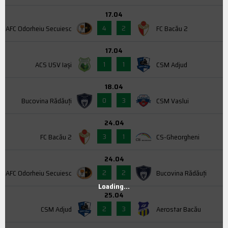
17.04
4
2
AFC Odorheiu Secuiesc
FC Bacău 2
17.04
1
1
ACS USV Iaşi
CSM Adjud
18.04
0
3
Bucovina Rădăuți
CSM Vaslui
24.04
3
1
FC Bacău 2
CS-Gheorgheni
24.04
2
2
AFC Odorheiu Secuiesc
Bucovina Rădăuți
Loading...
25.04
2
3
CSM Adjud
Aerostar Bacău