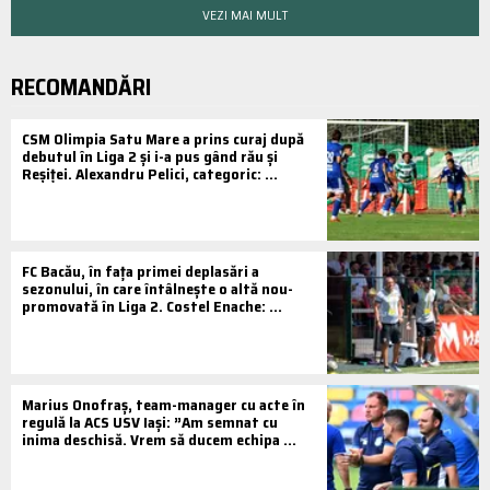
VEZI MAI MULT
RECOMANDĂRI
CSM Olimpia Satu Mare a prins curaj după
debutul în Liga 2 și i-a pus gând rău și
Reșiței. Alexandru Pelici, categoric: ...
FC Bacău, în fața primei deplasări a
sezonului, în care întâlnește o altă nou-
promovată în Liga 2. Costel Enache: ...
Marius Onofraș, team-manager cu acte în
regulă la ACS USV Iași: ”Am semnat cu
inima deschisă. Vrem să ducem echipa ...