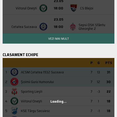
23.05
Viitorul Onești
18:00
CS Blejoi
23.05
Sepsi OSK Sfântu
Cetatea Suceava
18:00
Gheorghe 2
VEZI MAI MULT
CLASAMENT ECHIPE
P
G
PTS
1
ACSM Cetatea 1932 Suceava
7
13
31
2
Şoimii Gura Humorului
7
12
30
3
Sporting Liești
7
-3
22
4
Viitorul Onești
7
1
18
Loading...
5
KSE Târgu Secuiesc
7
-1
18