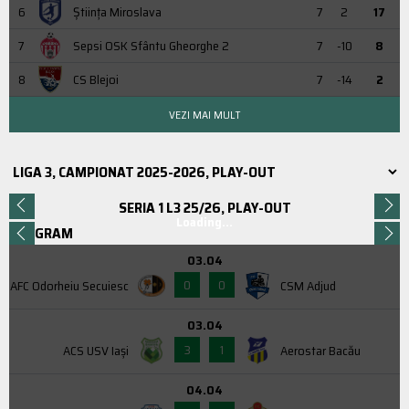
6
Știința Miroslava
7
2
17
7
Sepsi OSK Sfântu Gheorghe 2
7
-10
8
8
CS Blejoi
7
-14
2
VEZI MAI MULT
SERIA 1 L3 25/26, PLAY-OUT
Loading...
PROGRAM
03.04
0
0
AFC Odorheiu Secuiesc
CSM Adjud
03.04
3
1
ACS USV Iaşi
Aerostar Bacău
04.04