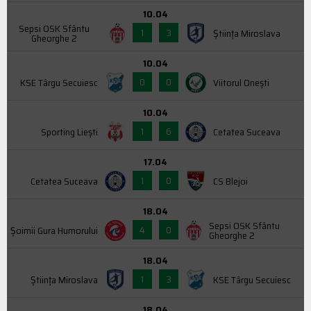
10.04
Sepsi OSK Sfântu
1
3
Știința Miroslava
Gheorghe 2
10.04
0
0
KSE Târgu Secuiesc
Viitorul Onești
10.04
1
6
Sporting Liești
Cetatea Suceava
17.04
1
0
Cetatea Suceava
CS Blejoi
18.04
Sepsi OSK Sfântu
4
0
Şoimii Gura Humorului
Gheorghe 2
18.04
1
3
Știința Miroslava
KSE Târgu Secuiesc
18.04