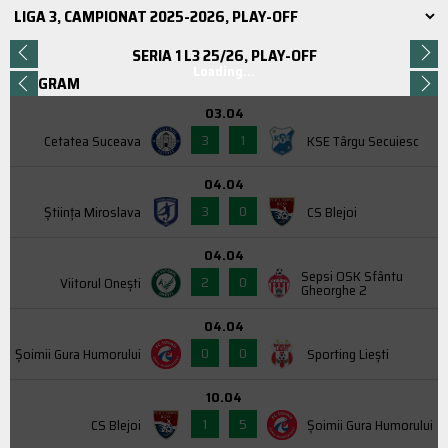
SERIA 1 L3 25/26, PLAY-OFF
Loading...
PROGRAM
03.04
3
1
Cetatea Suceava
KSE Târgu Secuiesc
04.04
3
0
Știința Miroslava
CS Blejoi
04.04
Sepsi OSK Sfântu
2
0
Viitorul Onești
Gheorghe 2
04.04
0
0
Şoimii Gura Humorului
Sporting Liești
10.04
1
5
CS Blejoi
Şoimii Gura Humorului