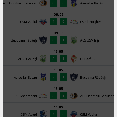
6
2
AFC Odorheiu Secuiesc
Aerostar Bacău
09.05
1
0
CSM Vaslui
CS-Gheorgheni
09.05
6
1
Bucovina Rădăuți
ACS USV Iaşi
16.05
2
1
ACS USV Iaşi
FC Bacău 2
16.05
2
1
Aerostar Bacău
Bucovina Rădăuți
16.05
2
1
CS-Gheorgheni
AFC Odorheiu Secuiesc
16.05
1
0
CSM Adjud
CSM Vaslui