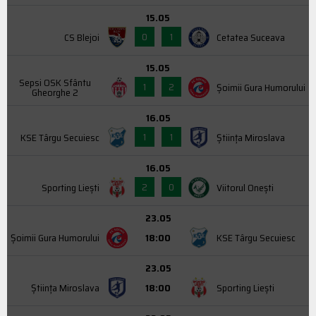
15.05
0
1
CS Blejoi
Cetatea Suceava
15.05
Sepsi OSK Sfântu
1
2
Şoimii Gura Humorului
Gheorghe 2
16.05
1
1
KSE Târgu Secuiesc
Știința Miroslava
16.05
2
0
Sporting Liești
Viitorul Onești
23.05
Şoimii Gura Humorului
18:00
KSE Târgu Secuiesc
23.05
Știința Miroslava
18:00
Sporting Liești