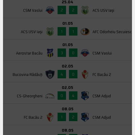
25.04
2
2
CSM Vaslui
ACS USV Iaşi
01.05
1
1
ACS USV Iaşi
AFC Odorheiu Secuiesc
01.05
3
0
Aerostar Bacău
CSM Vaslui
02.05
4
0
Bucovina Rădăuți
FC Bacău 2
02.05
0
4
CS-Gheorgheni
CSM Adjud
08.05
1
2
FC Bacău 2
CSM Adjud
08.05