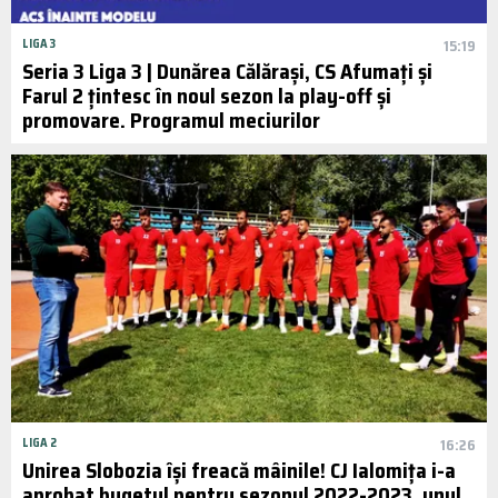
LIGA 3
15:19
Seria 3 Liga 3 | Dunărea Călărași, CS Afumați și
Farul 2 țintesc în noul sezon la play-off și
promovare. Programul meciurilor
LIGA 2
16:26
Unirea Slobozia își freacă mâinile! CJ Ialomița i-a
aprobat bugetul pentru sezonul 2022-2023, unul