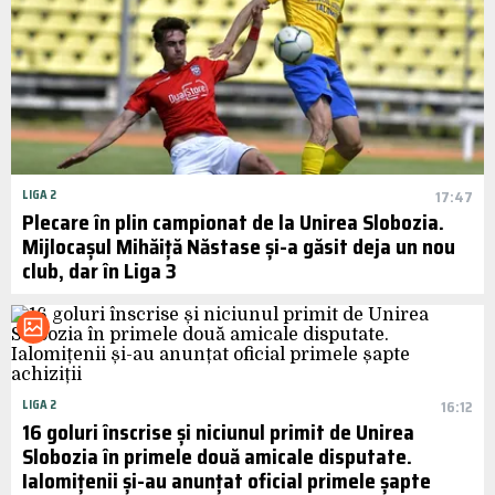
LIGA 2
17:47
Plecare în plin campionat de la Unirea Slobozia.
Mijlocașul Mihăiță Năstase și-a găsit deja un nou
club, dar în Liga 3
LIGA 2
16:12
16 goluri înscrise și niciunul primit de Unirea
Slobozia în primele două amicale disputate.
Ialomițenii și-au anunțat oficial primele șapte