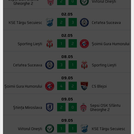
2
0
Viitorul Onești
Gheorghe 2
02.05
2
3
KSE Târgu Secuiesc
Cetatea Suceava
02.05
1
2
Sporting Liești
Şoimii Gura Humorului
08.05
3
1
Cetatea Suceava
Sporting Liești
09.05
4
2
Şoimii Gura Humorului
CS Blejoi
09.05
Sepsi OSK Sfântu
2
0
Știința Miroslava
Gheorghe 2
09.05
1
1
Viitorul Onești
KSE Târgu Secuiesc