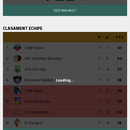
VEZI MAI MULT
CLASAMENT ECHIPE
P
G
PTS
1
CSM Vaslui
7
1
41
2
AFC Odorheiu Secuiesc
7
5
40
3
ACS USV Iaşi
7
-4
37
4
Bucovina Rădăuți
7
3
36
Loading...
5
CSM Adjud
7
6
35
6
Aerostar Bacău
7
-2
35
7
CS Gheorgheni
7
-3
34
8
FC Bacău 2
7
-6
18