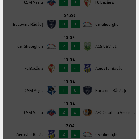
2
1
CSM Vaslui
FC Bacău 2
04.04
0
1
Bucovina Rădăuți
CS-Gheorgheni
10.04
2
0
CS-Gheorgheni
ACS USV Iaşi
10.04
3
2
FC Bacău 2
Aerostar Bacău
10.04
1
0
CSM Adjud
Bucovina Rădăuți
10.04
2
2
CSM Vaslui
AFC Odorheiu Secuiesc
17.04
2
2
Aerostar Bacău
CS-Gheorgheni