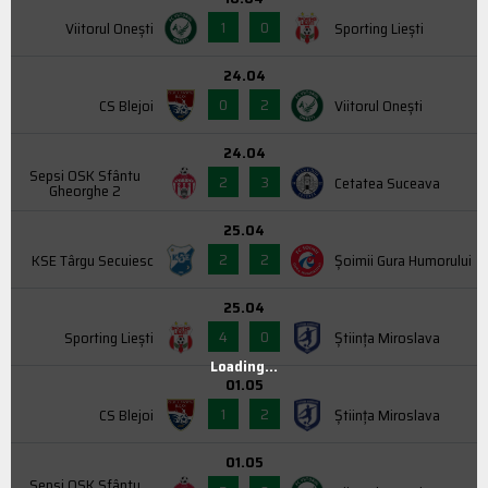
1
0
Viitorul Onești
Sporting Liești
24.04
0
2
CS Blejoi
Viitorul Onești
24.04
Sepsi OSK Sfântu
2
3
Cetatea Suceava
Gheorghe 2
25.04
2
2
KSE Târgu Secuiesc
Şoimii Gura Humorului
25.04
4
0
Sporting Liești
Știința Miroslava
Loading...
01.05
1
2
CS Blejoi
Știința Miroslava
01.05
Sepsi OSK Sfântu