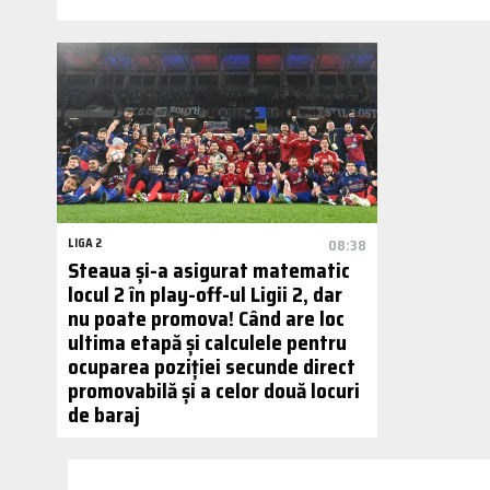
LIGA 2
08:38
Steaua și-a asigurat matematic
locul 2 în play-off-ul Ligii 2, dar
nu poate promova! Când are loc
ultima etapă și calculele pentru
ocuparea poziției secunde direct
promovabilă și a celor două locuri
de baraj