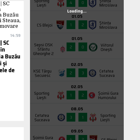
Sporting
Știința
4
0
Liești
Miroslava
Loading...
01.05
Știința
1
2
CS Blejoi
Miroslava
14:59
01.05
 | SC
Sepsi OSK
Viitorul
2
0
în
Sfântu
Onești
Gheorghe 2
ia Buzău
 și
02.05
ele de
KSE Târgu
Cetatea
2
3
Secuiesc
Suceava
02.05
Sporting
Şoimii Gura
1
2
Liești
Humorului
08.05
Cetatea
Sporting
3
1
Suceava
Liești
09.05
Şoimii Gura
4
2
CS Blejoi