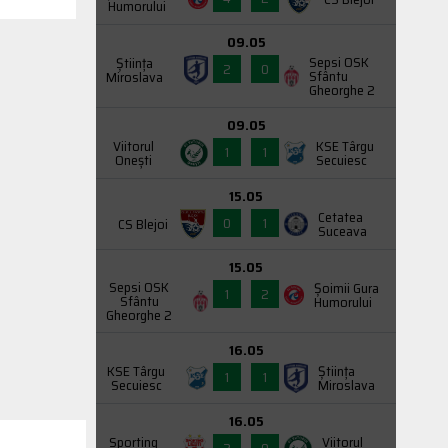
Humorului
09.05
Sepsi OSK
Știința
2
0
Sfântu
Miroslava
Gheorghe 2
09.05
Viitorul
KSE Târgu
1
1
Onești
Secuiesc
15.05
Cetatea
0
1
CS Blejoi
Suceava
15.05
Sepsi OSK
Şoimii Gura
1
2
Sfântu
Humorului
Gheorghe 2
16.05
KSE Târgu
Știința
1
1
Secuiesc
Miroslava
16.05
Sporting
Viitorul