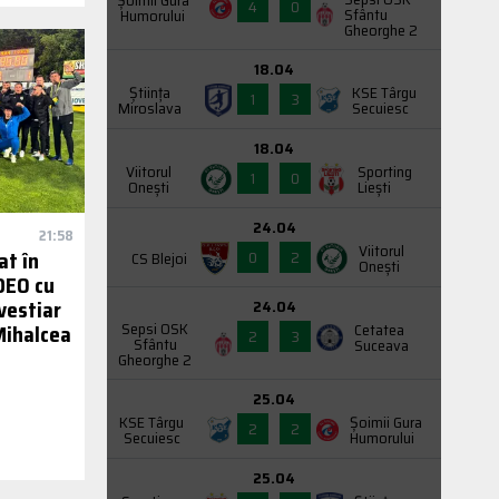
Şoimii Gura
4
0
Sfântu
Humorului
Gheorghe 2
18.04
Știința
KSE Târgu
1
3
Miroslava
Secuiesc
18.04
Viitorul
Sporting
1
0
Onești
Liești
24.04
21:58
Viitorul
at în
0
2
CS Blejoi
Onești
IDEO cu
vestiar
24.04
Sepsi OSK
Cetatea
 Mihalcea
2
3
Sfântu
Suceava
Gheorghe 2
25.04
KSE Târgu
Şoimii Gura
2
2
Secuiesc
Humorului
25.04