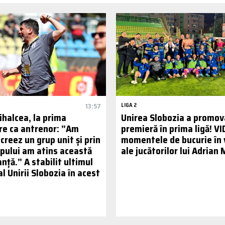
13:57
LIGA 2
ihalcea, la prima
Unirea Slobozia a promov
e ca antrenor: ”Am
premieră în prima ligă! V
 creez un grup unit și prin
momentele de bucurie în 
upului am atins această
ale jucătorilor lui Adrian
ță.” A stabilit ultimul
al Unirii Slobozia în acest