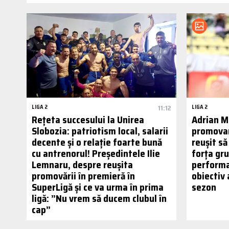
LIGA 2
11:12
LIGA 2
Rețeta succesului la Unirea
Adrian M
Slobozia: patriotism local, salarii
promovar
decente și o relație foarte bună
reușit să
cu antrenorul! Președintele Ilie
forța gr
Lemnaru, despre reușita
performan
promovării în premieră în
obiectiv 
SuperLigă și ce va urma în prima
sezon
ligă: ”Nu vrem să ducem clubul în
cap”