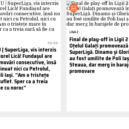
LIGA 2
Final de play-off în Ligii 2
00:08
Oțelul Galați promovează 
| SuperLiga, vis interzis
SuperLigă. Dinamo și Glor
orel Lică! Fundașul are
au fost umilite de Poli Iași
movări consecutive, însă
Steaua, dar merg în baraj
inuat nici cu Petrolul,
promovare
oli Iași. ”Am o tristețe
uflet. Sper ca a treia
ie cu noroc”