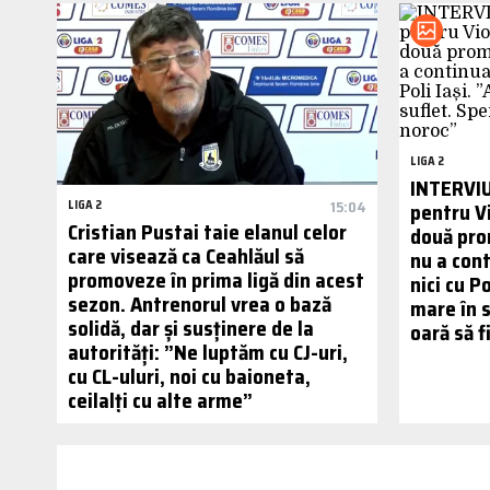
LIGA 2
INTERVIU 
LIGA 2
15:04
pentru Vi
Cristian Pustai taie elanul celor
două pro
care visează ca Ceahlăul să
nu a cont
promoveze în prima ligă din acest
nici cu P
sezon. Antrenorul vrea o bază
mare în s
solidă, dar și susținere de la
oară să f
autorități: ”Ne luptăm cu CJ-uri,
cu CL-uluri, noi cu baioneta,
ceilalți cu alte arme”