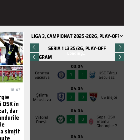
SERIA 1 L3 25/26, PLAY-OFF
Loading...
PROGRAM
03.04
Cetatea
KSE Târgu
3
1
Suceava
Secuiesc
04.04
18:43
Știința
rgie
3
0
CS Blejoi
Miroslava
 OSK în
at, dar
04.04
ândurile
Sepsi OSK
Viitorul
2
0
Sfântu
Onești
de
Gheorghe 2
-a simțit
04.04
nute