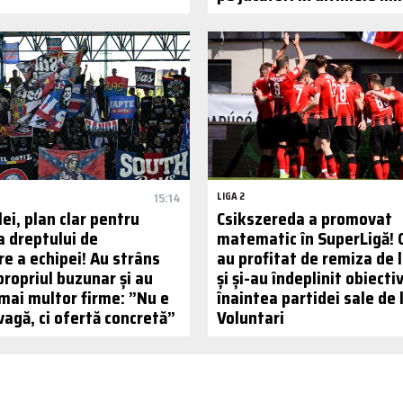
15:14
LIGA 2
lei, plan clar pentru
Csikszereda a promovat
a dreptului de
matematic în SuperLigă! C
e a echipei! Au strâns
au profitat de remiza de l
propriul buzunar și au
și și-au îndeplinit obiecti
 mai multor firme: ”Nu e
înaintea partidei sale de 
vagă, ci ofertă concretă”
Voluntari