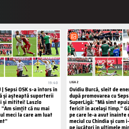
19:40
LIGA 2
| Sepsi OSK s-a întors în
Ovidiu Burcă, sleit de ene
ă și așteaptă suporterii
după promovarea cu Sepsi
ii și mititei! Laszlo
SuperLigă: ”Mă simt epuiz
: ”Am simțit că nu mai
fericit în același timp.” G
ul meci la care am luat
pe care le-a avut înainte 
nt”
meciul cu Chindia și cum i
pe jucători în ultimele mi