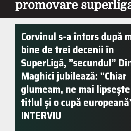
promovare superlig
Corvinul s-a întors după 
bine de trei decenii în
SuperLigă, ”secundul” Di
Maghici jubilează: ”Chiar
glumeam, ne mai lipsește
titlul și o cupă europeană”
INTERVIU