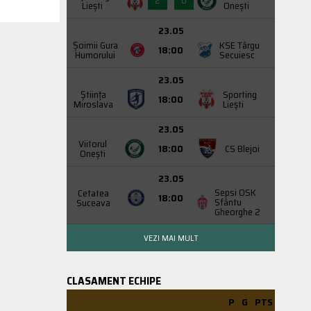
2
0
Liești
Onești
23.05
Şoimii Gura
KSE Târgu
18:00
Humorului
Secuiesc
23.05
Știința
Sporting
18:00
Miroslava
Liești
23.05
Viitorul
18:00
CS Blejoi
Onești
23.05
Sepsi OSK
Cetatea
18:00
Sfântu
Suceava
Gheorghe 2
VEZI MAI MULT
CLASAMENT ECHIPE
P
G
PTS