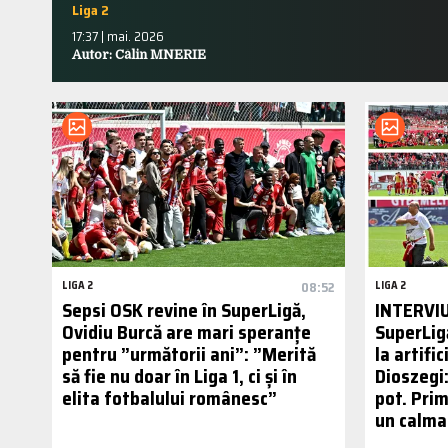
Liga 2
17:37 | mai. 2026
Autor: Călin MNERIE
LIGA 2
08:52
LIGA 2
Sepsi OSK revine în SuperLigă,
INTERVIU 
Ovidiu Burcă are mari speranțe
SuperLig
pentru ”următorii ani”: ”Merită
la artific
să fie nu doar în Liga 1, ci și în
Dioszegi
elita fotbalului românesc”
pot. Prim
un calma