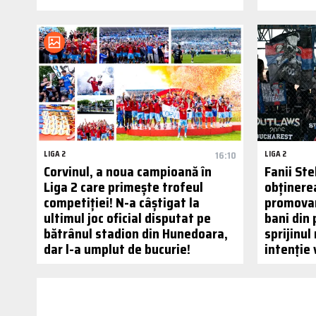
LIGA 2
16:10
LIGA 2
Corvinul, a noua campioană în
Fanii Ste
Liga 2 care primește trofeul
obținere
competiției! N-a câștigat la
promovar
ultimul joc oficial disputat pe
bani din 
bătrânul stadion din Hunedoara,
sprijinul
dar l-a umplut de bucurie!
intenție 