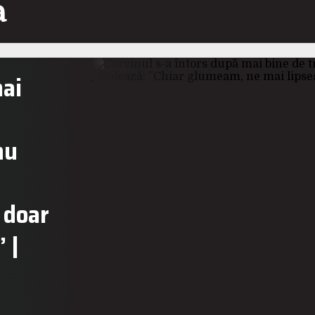
a
mai
nu
 doar
 |