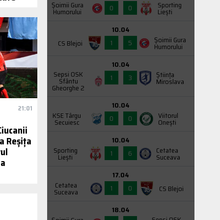
Şoimii Gura
Sporting
0
0
Humorului
Liești
10.04
Şoimii Gura
1
5
CS Blejoi
Humorului
10.04
Sepsi OSK
Știința
1
3
Sfântu
Miroslava
Gheorghe 2
10.04
21:01
KSE Târgu
Viitorul
0
0
Secuiesc
Onești
iucanii
a Reșița
10.04
vul
Sporting
Cetatea
1
6
Liești
Suceava
la
17.04
Cetatea
1
0
CS Blejoi
Suceava
18.04
Sepsi OSK