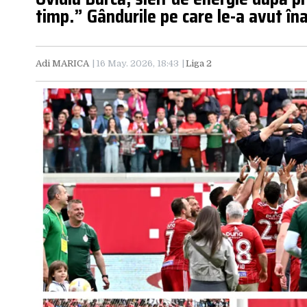
timp.” Gândurile pe care le-a avut îna
Adi MARICA
16 May. 2026, 18:43
Liga 2