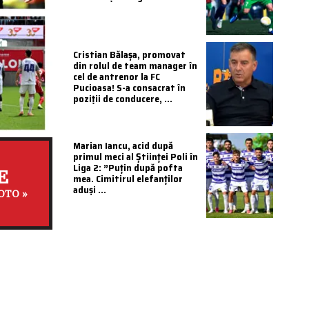
Cristian Bălașa, promovat
din rolul de team manager în
cel de antrenor la FC
Pucioasa! S-a consacrat în
poziții de conducere, ...
Marian Iancu, acid după
primul meci al Științei Poli în
Liga 2: ”Puțin după pofta
E
mea. Cimitirul elefanților
aduși ...
OTO »