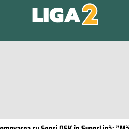
romovarea cu Sepsi OSK în SuperLigă: ”Mă s