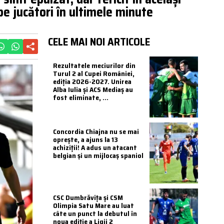
pe jucători în ultimele minute
CELE MAI NOI ARTICOLE
Rezultatele meciurilor din
Turul 2 al Cupei României,
ediția 2026-2027. Unirea
Alba Iulia și ACS Mediaș au
fost eliminate, ...
Concordia Chiajna nu se mai
oprește, a ajuns la 13
achiziții! A adus un atacant
belgian și un mijlocaș spaniol
CSC Dumbrăvița și CSM
Olimpia Satu Mare au luat
câte un punct la debutul în
noua ediție a Ligii 2