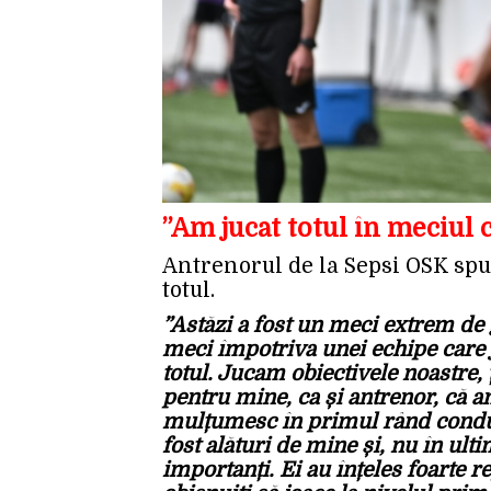
”Am jucat totul în meciul 
Antrenorul de la Sepsi OSK spu
totul.
”Astăzi a fost un meci extrem de 
meci împotriva unei echipe care j
totul. Jucam obiectivele noastre, 
pentru mine, ca și antrenor, că 
mulțumesc în primul rând conduce
fost alături de mine și, nu în ult
importanți. Ei au înțeles foarte 