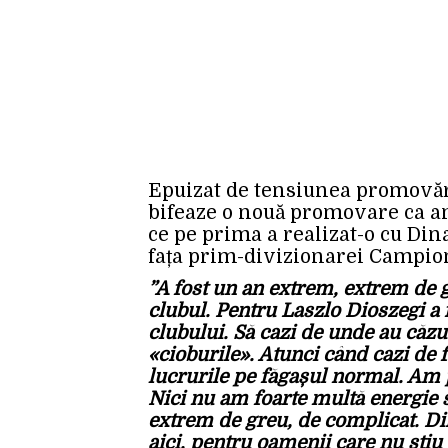
Epuizat de tensiunea promovării
bifeaze o nouă promovare ca an
ce pe prima a realizat-o cu Din
fața prim-divizionarei Campion
”A fost un an extrem, extrem de g
clubul. Pentru Laszlo Dioszegi a 
clubului. Să cazi de unde au căzu
«cioburile». Atunci când cazi de f
lucrurile pe făgașul normal. Am p
Nici nu am foarte multă energie s
extrem de greu, de complicat. Din
aici, pentru oamenii care nu știu