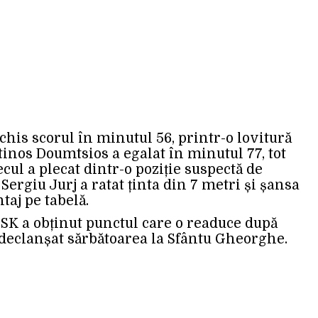
his scorul în minutul 56, printr-o lovitură
tinos Doumtsios a egalat în minutul 77, tot
ecul a plecat dintr-o poziție suspectă de
 Sergiu Jurj a ratat ținta din 7 metri și șansa
taj pe tabelă.
 OSK a obținut punctul care o readuce după
 declanșat sărbătoarea la Sfântu Gheorghe.