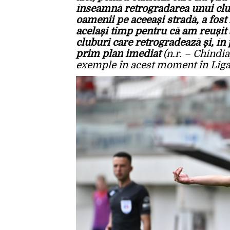
înseamnă retrogradarea unui club
oamenii pe aceeași stradă, a fost 
același timp pentru că am reușit
cluburi care retrogradează și, în 
prim plan imediat
(n.r. – Chindia
exemple în acest moment în Liga