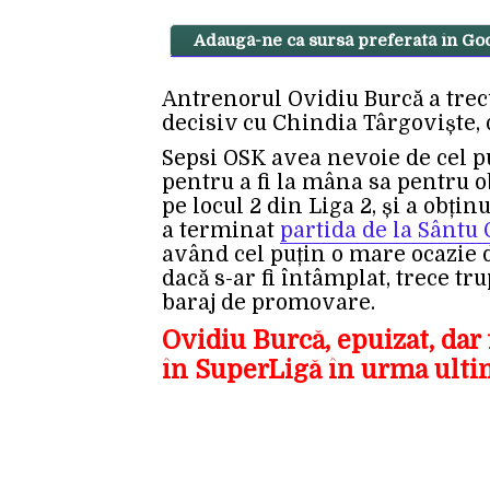
Adaugă-ne ca sursă preferată în Go
Antrenorul Ovidiu Burcă a trecu
decisiv cu Chindia Târgoviște, d
Sepsi OSK avea nevoie de cel p
pentru a fi la mâna sa pentru 
pe locul 2 din Liga 2, și a obțin
a terminat
partida de la Sânt
având cel puțin o mare ocazie de
dacă s-ar fi întâmplat, trece tru
baraj de promovare.
Ovidiu Burcă, epuizat, dar
în SuperLigă în urma ultim