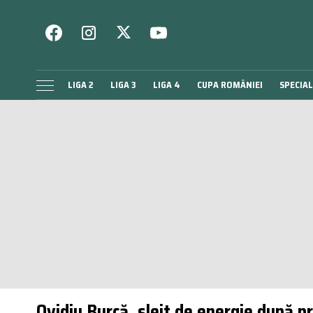
LIGA 2
LIGA 3
LIGA 4
CUPA ROMÂNIEI
SPECIAL
Ovidiu Burcă, sleit de energie după p