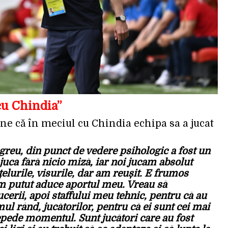
cu Chindia”
ne că în meciul cu Chindia echipa sa a jucat
greu, din punct de vedere psihologic a fost un
uca fără nicio miză, iar noi jucam absolut
țelurile, visurile, dar am reușit. E frumos
am putut aduce aportul meu. Vreau să
rii, apoi staffului meu tehnic, pentru că au
imul rând, jucătorilor, pentru că ei sunt cei mai
repede momentul. Sunt jucători care au fost