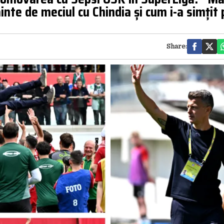
inte de meciul cu Chindia și cum i-a simțit 
Share: