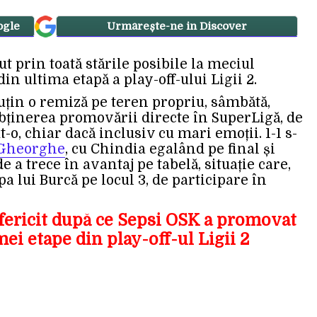
ogle
Urmărește-ne in Discover
t prin toată stările posibile la meciul
in ultima etapă a play-off-ului Ligii 2.
uțin o remiză pe teren propriu, sâmbătă,
obținerea promovării directe în SuperLigă, de
ut-o, chiar dacă inclusiv cu mari emoții. 1-1 s-
u Gheorghe
, cu Chindia egalând pe final și
 a trece în avantaj pe tabelă, situație care,
pa lui Burcă pe locul 3, de participare în
 fericit după ce Sepsi OSK a promovat
ei etape din play-off-ul Ligii 2