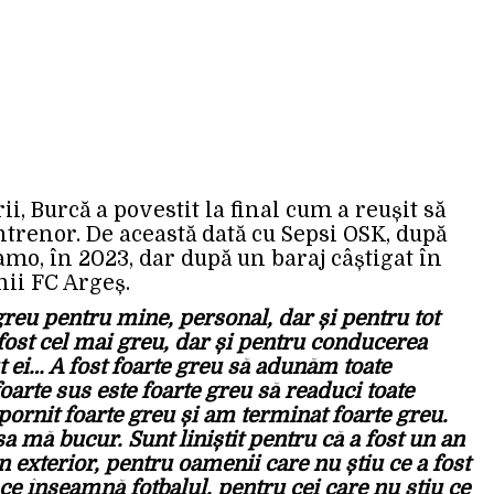
, Burcă a povestit la final cum a reușit să
trenor. De această dată cu Sepsi OSK, după
amo, în 2023, dar după un baraj câștigat în
ii FC Argeș.
reu pentru mine, personal, dar și pentru tot
fost cel mai greu, dar și pentru conducerea
t ei… A fost foarte greu să adunăm toate
oarte sus este foarte greu să readuci toate
ornit foarte greu și am terminat foarte greu.
a mă bucur. Sunt liniștit pentru că a fost un an
 exterior, pentru oamenii care nu știu ce a fost
 ce înseamnă fotbalul, pentru cei care nu știu ce