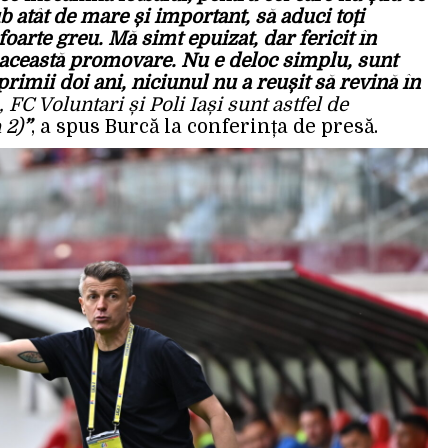
 atât de mare și important, să aduci toți
foarte greu. Mă simt epuizat, dar fericit în
 această promovare. Nu e deloc simplu, sunt
primii doi ani, niciunul nu a reușit să revină în
, FC Voluntari și Poli Iași sunt astfel de
 2)
”
, a spus Burcă la conferința de presă.