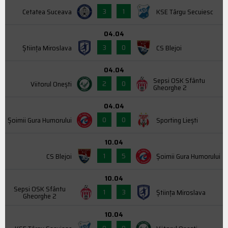
3
1
Cetatea Suceava
KSE Târgu Secuiesc
04.04
3
0
Știința Miroslava
CS Blejoi
04.04
Sepsi OSK Sfântu
2
0
Viitorul Onești
Gheorghe 2
04.04
0
0
Şoimii Gura Humorului
Sporting Liești
10.04
1
5
CS Blejoi
Şoimii Gura Humorului
10.04
Sepsi OSK Sfântu
1
3
Știința Miroslava
Gheorghe 2
10.04
0
0