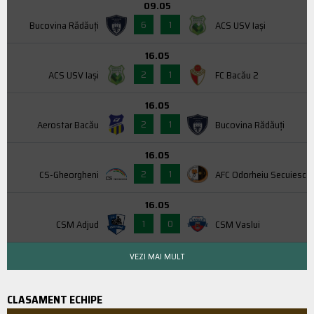
09.05
6
1
Bucovina Rădăuți
ACS USV Iaşi
16.05
2
1
ACS USV Iaşi
FC Bacău 2
16.05
2
1
Aerostar Bacău
Bucovina Rădăuți
16.05
2
1
CS-Gheorgheni
AFC Odorheiu Secuiesc
16.05
1
0
CSM Adjud
CSM Vaslui
VEZI MAI MULT
CLASAMENT ECHIPE