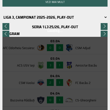
VEZI MAI MULT
SERIA 1 L3 25/26, PLAY-OUT
Loading...
PROGRAM
03.04
0
0
AFC Odorheiu Secuiesc
CSM Adjud
03.04
3
1
ACS USV Iaşi
Aerostar Bacău
04.04
2
1
CSM Vaslui
FC Bacău 2
04.04
0
1
Bucovina Rădăuți
CS-Gheorgheni