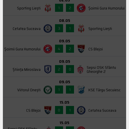
1
2
Sporting Liești
Şoimii Gura Humorului
08.05
3
1
Cetatea Suceava
Sporting Liești
09.05
4
2
Şoimii Gura Humorului
CS Blejoi
09.05
Sepsi OSK Sfântu
2
0
Știința Miroslava
Gheorghe 2
09.05
1
1
Viitorul Onești
KSE Târgu Secuiesc
15.05
0
1
CS Blejoi
Cetatea Suceava
15.05
Sepsi OSK Sfântu