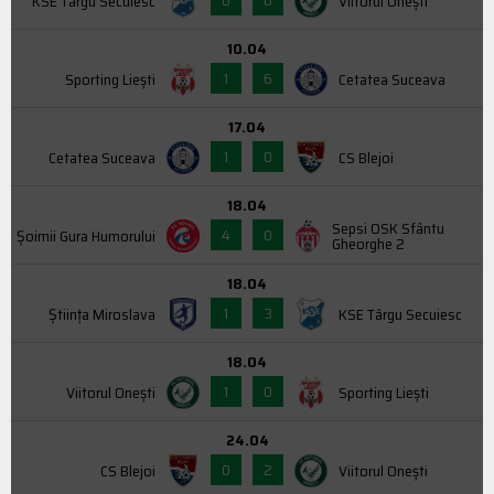
KSE Târgu Secuiesc
Viitorul Onești
10.04
1
6
Sporting Liești
Cetatea Suceava
17.04
1
0
Cetatea Suceava
CS Blejoi
18.04
Sepsi OSK Sfântu
4
0
Şoimii Gura Humorului
Gheorghe 2
18.04
1
3
Știința Miroslava
KSE Târgu Secuiesc
18.04
1
0
Viitorul Onești
Sporting Liești
24.04
0
2
CS Blejoi
Viitorul Onești