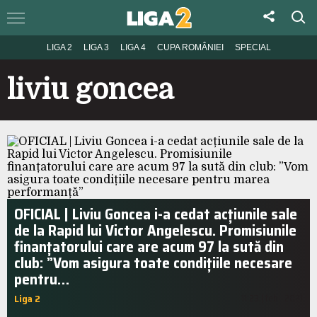
LIGA 2
LIGA 3
LIGA 4
CUPA ROMÂNIEI
SPECIAL
liviu goncea
OFICIAL | Liviu Goncea i-a cedat acțiunile sale
de la Rapid lui Victor Angelescu. Promisiunile
finanțatorului care are acum 97 la sută din
club: ”Vom asigura toate condițiile necesare
pentru…
Liga 2
11:23 | feb.. 2021