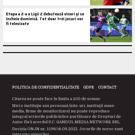
Etapa a 2-a a Ligii 2 debutează vineri și se
încheie duminică. Tot doar trei jocuri vor
fi televizate
POLITICA DE CONFIDENTIALITATE
GDPR
CONTACT
Citarea se poate face în limita a 250 de semne.
Nici o instituţie sau persoană (site-uri, instituţii mass-
media, firme de monitorizare) nu poate reproduce
integral scrierile publicistice purtătoare de Drepturi de
Autor fără acordul S.C. GANDUL MEDIA NETWORK SRL.
Decizia ONJN nr. 1598/16.09.2021. Jocurile de noroc sunt
interzise minorilor.