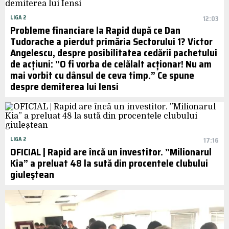
LIGA 2
12:03
Probleme financiare la Rapid după ce Dan
Tudorache a pierdut primăria Sectorului 1? Victor
Angelescu, despre posibilitatea cedării pachetului
de acțiuni: ”O fi vorba de celălalt acționar! Nu am
mai vorbit cu dânsul de ceva timp.” Ce spune
despre demiterea lui Iensi
LIGA 2
17:16
OFICIAL | Rapid are încă un investitor. ”Milionarul
Kia” a preluat 48 la sută din procentele clubului
giuleștean