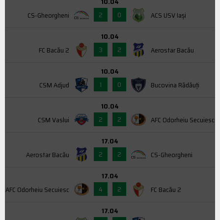
10.04
2
0
CS-Gheorgheni
ACS USV Iaşi
10.04
3
2
FC Bacău 2
Aerostar Bacău
10.04
1
0
CSM Adjud
Bucovina Rădăuți
10.04
2
2
CSM Vaslui
AFC Odorheiu Secuiesc
17.04
2
2
Aerostar Bacău
CS-Gheorgheni
17.04
4
2
AFC Odorheiu Secuiesc
FC Bacău 2
17.04