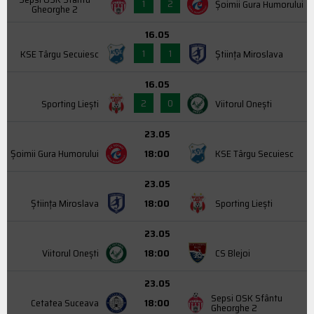
1
2
Şoimii Gura Humorului
Gheorghe 2
16.05
1
1
KSE Târgu Secuiesc
Știința Miroslava
16.05
2
0
Sporting Liești
Viitorul Onești
23.05
Şoimii Gura Humorului
18:00
KSE Târgu Secuiesc
23.05
Știința Miroslava
18:00
Sporting Liești
23.05
Viitorul Onești
18:00
CS Blejoi
23.05
Sepsi OSK Sfântu
Cetatea Suceava
18:00
Gheorghe 2