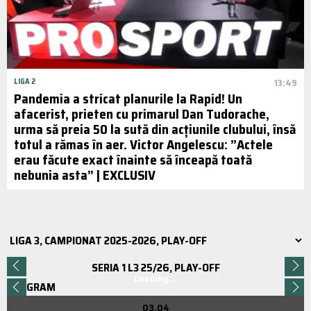
LIGA 2
13:49
Pandemia a stricat planurile la Rapid! Un
afacerist, prieten cu primarul Dan Tudorache,
urma să preia 50 la sută din acțiunile clubului, însă
totul a rămas în aer. Victor Angelescu: ”Actele
erau făcute exact înainte să înceapă toată
nebunia asta” | EXCLUSIV
SERIA 1 L3 25/26, PLAY-OFF
Loading...
PROGRAM
03.04