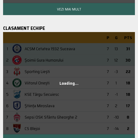
VEZI MAI MULT
CLASAMENT ECHIPE
P
G
PTS
1
ACSM Cetatea 1932 Suceava
7
13
31
2
Şoimii Gura Humorului
7
12
30
3
Sporting Liești
7
-3
22
4
Viitorul Onești
7
1
18
Loading...
5
KSE Târgu Secuiesc
7
-1
18
6
Știința Miroslava
7
2
17
7
Sepsi OSK Sfântu Gheorghe 2
7
-10
8
8
CS Blejoi
7
-14
2