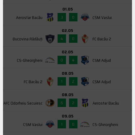
01.05
3
0
Aerostar Bacău
CSM Vaslui
02.05
4
0
Bucovina Rădăuți
FC Bacău 2
02.05
0
4
CS-Gheorgheni
CSM Adjud
08.05
1
2
FC Bacău 2
CSM Adjud
08.05
6
2
AFC Odorheiu Secuiesc
Aerostar Bacău
09.05
1
0
CSM Vaslui
CS-Gheorgheni