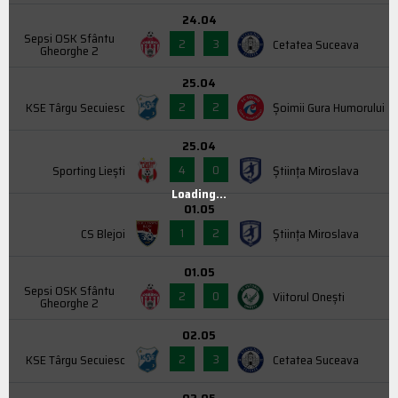
24.04
Sepsi OSK Sfântu
2
3
Cetatea Suceava
Gheorghe 2
25.04
2
2
KSE Târgu Secuiesc
Şoimii Gura Humorului
25.04
4
0
Sporting Liești
Știința Miroslava
Loading...
01.05
1
2
CS Blejoi
Știința Miroslava
01.05
Sepsi OSK Sfântu
2
0
Viitorul Onești
Gheorghe 2
02.05
2
3
KSE Târgu Secuiesc
Cetatea Suceava
02.05