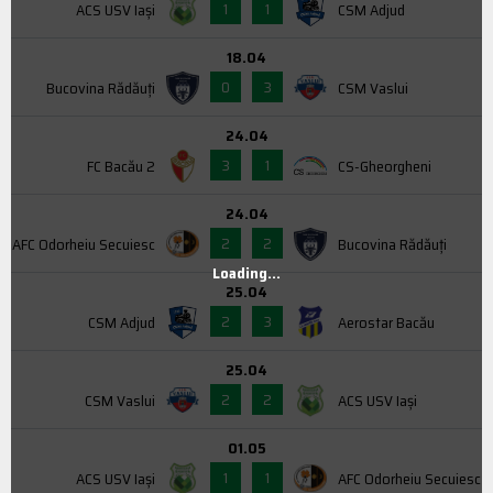
1
1
ACS USV Iaşi
CSM Adjud
18.04
0
3
Bucovina Rădăuți
CSM Vaslui
24.04
3
1
FC Bacău 2
CS-Gheorgheni
24.04
2
2
AFC Odorheiu Secuiesc
Bucovina Rădăuți
Loading...
25.04
2
3
CSM Adjud
Aerostar Bacău
25.04
2
2
CSM Vaslui
ACS USV Iaşi
01.05
1
1
ACS USV Iaşi
AFC Odorheiu Secuiesc