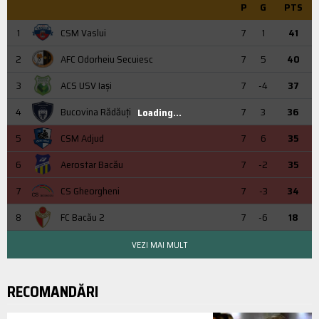
P
G
PTS
1
CSM Vaslui
7
1
41
2
AFC Odorheiu Secuiesc
7
5
40
3
ACS USV Iaşi
7
-4
37
4
Bucovina Rădăuți
7
3
36
Loading...
5
CSM Adjud
7
6
35
6
Aerostar Bacău
7
-2
35
7
CS Gheorgheni
7
-3
34
8
FC Bacău 2
7
-6
18
VEZI MAI MULT
RECOMANDĂRI