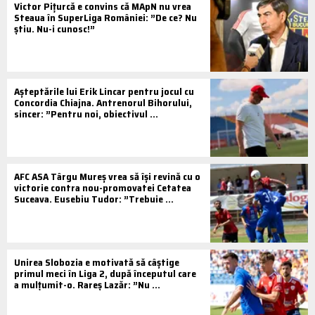
Victor Pițurcă e convins că MApN nu vrea
Steaua în SuperLiga României: ”De ce? Nu
știu. Nu-i cunosc!”
Așteptările lui Erik Lincar pentru jocul cu
Concordia Chiajna. Antrenorul Bihorului,
sincer: ”Pentru noi, obiectivul ...
AFC ASA Târgu Mureș vrea să își revină cu o
victorie contra nou-promovatei Cetatea
Suceava. Eusebiu Tudor: ”Trebuie ...
Unirea Slobozia e motivată să câștige
primul meci în Liga 2, după începutul care
a mulțumit-o. Rareș Lazăr: ”Nu ...