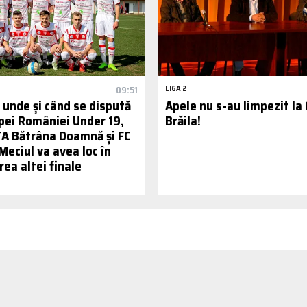
09:51
LIGA 2
 unde și când se dispută
Apele nu s-au limpezit la 
upei României Under 19,
Brăila!
TA Bătrâna Doamnă și FC
 Meciul va avea loc în
ea altei finale