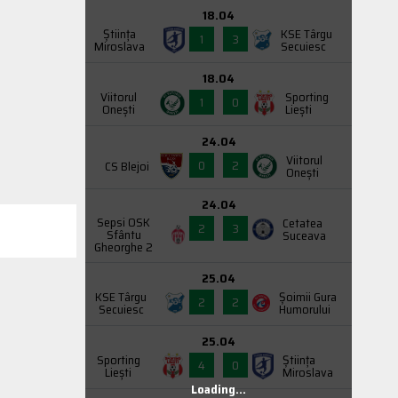
18.04
Știința
KSE Târgu
1
3
Miroslava
Secuiesc
18.04
Viitorul
Sporting
1
0
Onești
Liești
24.04
Viitorul
0
2
CS Blejoi
Onești
24.04
Sepsi OSK
Cetatea
2
3
Sfântu
Suceava
Gheorghe 2
25.04
KSE Târgu
Şoimii Gura
2
2
Secuiesc
Humorului
25.04
Sporting
Știința
4
0
Liești
Miroslava
Loading...