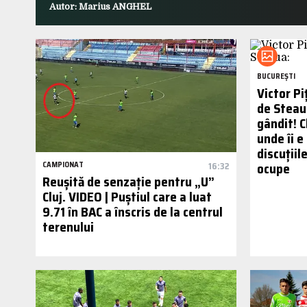
Autor: Marius ANGHEL
BUCUREȘTI
Victor P
de Steau
gândit! C
unde îi e
discuțiil
ocupe
CAMPIONAT
16:32
Reușită de senzație pentru „U”
Cluj. VIDEO | Puștiul care a luat
9.71 în BAC a înscris de la centrul
terenului