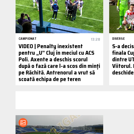
CAMPIONAT
13:28
DIVERSE
VIDEO | Penalty inexistent
S-a decis
pentru „U” Cluj în meciul cu ACS
finala C
Poli. Axente a deschis scorul
dintre U
după o fază care l-a scos din minți
Viitorul.
pe Răchită. Antrenorul a vrut să
deschider
scoată echipa de pe teren