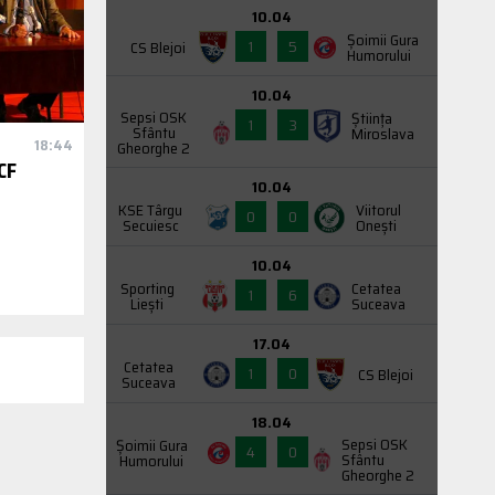
10.04
Şoimii Gura
1
5
CS Blejoi
Humorului
10.04
Sepsi OSK
Știința
1
3
Sfântu
Miroslava
18:44
Gheorghe 2
CF
10.04
KSE Târgu
Viitorul
0
0
Secuiesc
Onești
10.04
Sporting
Cetatea
1
6
Liești
Suceava
17.04
Cetatea
1
0
CS Blejoi
Suceava
18.04
Sepsi OSK
Şoimii Gura
4
0
Sfântu
Humorului
Gheorghe 2