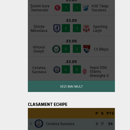
Şoimii Gura
KSE Târgu
1
1
Humorului
Secuiesc
23.05
Știința
Sporting
2
3
Miroslava
Liești
23.05
Viitorul
0
2
CS Blejoi
Onești
23.05
Sepsi OSK
Cetatea
4
0
Sfântu
Suceava
Gheorghe 2
VEZI MAI MULT
CLASAMENT ECHIPE
P
G
PTS
1
Cetatea Suceava
8
17
34