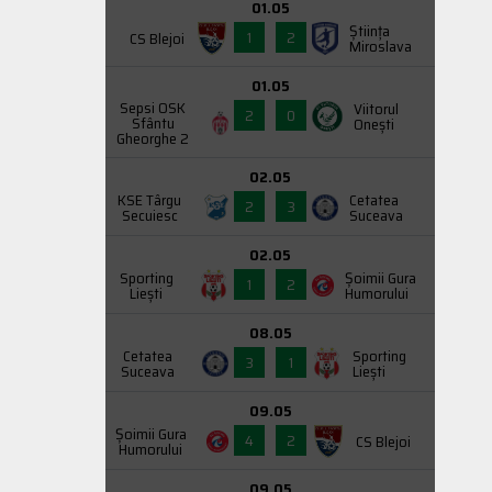
01.05
Știința
1
2
CS Blejoi
Miroslava
01.05
Sepsi OSK
Viitorul
2
0
Sfântu
Onești
Gheorghe 2
02.05
KSE Târgu
Cetatea
2
3
Secuiesc
Suceava
02.05
Sporting
Şoimii Gura
1
2
Liești
Humorului
08.05
Cetatea
Sporting
3
1
Suceava
Liești
09.05
Şoimii Gura
4
2
CS Blejoi
Humorului
09.05