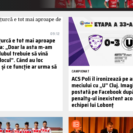
09:12
ițurcă e tot mai aproape
a: „Doar la asta m-am
lubul trebuie să vină
 locul”. Când au loc
e și ce funcție ar urma să
CAMPIONAT
ACS Poli îl ironizează pe a
meciului cu „U” Cluj. Ima
postată pe Facebook dup
penalty-ul inexistent ac
echipei lui Lobonț