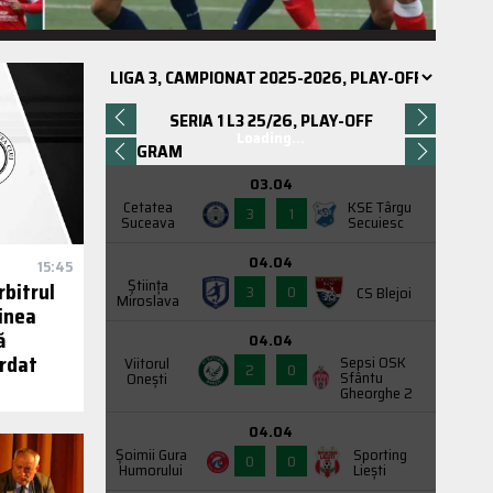
SERIA 1 L3 25/26, PLAY-OFF
Loading...
PROGRAM
03.04
Cetatea
KSE Târgu
3
1
Suceava
Secuiesc
04.04
15:45
Știința
rbitrul
3
0
CS Blejoi
Miroslava
ginea
ă
04.04
ordat
Sepsi OSK
Viitorul
2
0
Sfântu
Onești
Gheorghe 2
04.04
Şoimii Gura
Sporting
0
0
Humorului
Liești