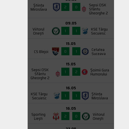
Sepsi OSK
Știința
2
0
Sfântu
Miroslava
Gheorghe 2
09.05
Viitorul
KSE Târgu
1
1
Onești
Secuiesc
15.05
Cetatea
0
1
CS Blejoi
Suceava
15.05
Sepsi OSK
Şoimii Gura
1
2
Sfântu
Humorului
Gheorghe 2
16.05
KSE Târgu
Știința
1
1
Secuiesc
Miroslava
16.05
Sporting
Viitorul
2
0
Liești
Onești
23.05