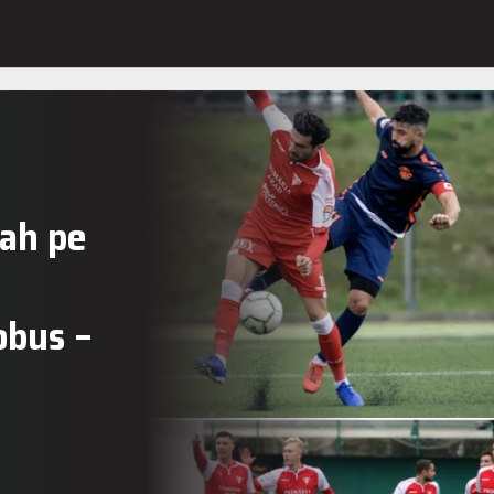
șah pe
obus –