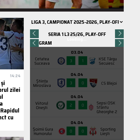
SERIA 1 L3 25/26, PLAY-OFF
Loading...
PROGRAM
03.04
Cetatea
KSE Târgu
3
1
Suceava
Secuiesc
04.04
14:24
Știința
 și
3
0
CS Blejoi
Miroslava
rul zilei
ul
04.04
ța
Sepsi OSK
Viitorul
2
0
Sfântu
Onești
 Rapidul
Gheorghe 2
nct cu
04.04
Şoimii Gura
Sporting
0
0
Humorului
Liești