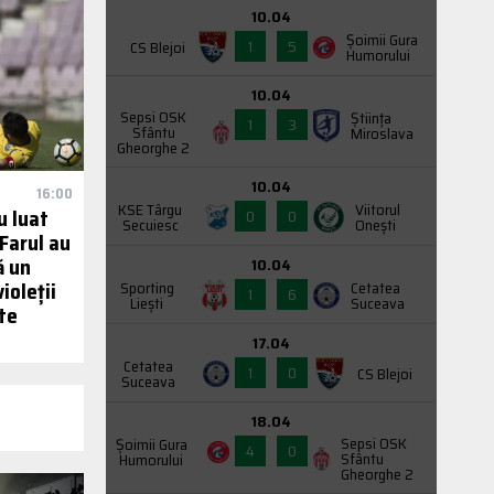
10.04
Şoimii Gura
1
5
CS Blejoi
Humorului
10.04
Sepsi OSK
Știința
1
3
Sfântu
Miroslava
Gheorghe 2
10.04
16:00
KSE Târgu
Viitorul
u luat
0
0
Secuiesc
Onești
 Farul au
ă un
10.04
ioleții
Sporting
Cetatea
1
6
Liești
Suceava
te
17.04
Cetatea
1
0
CS Blejoi
Suceava
18.04
Sepsi OSK
Şoimii Gura
4
0
Sfântu
Humorului
Gheorghe 2