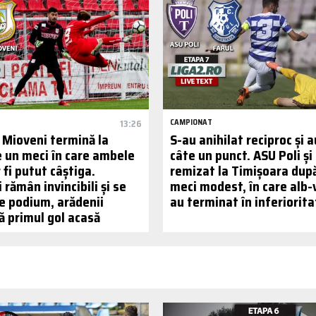
13:26
CAMPIONAT
S Mioveni termină la
S-au anihilat reciproc și a
e un meci în care ambele
câte un punct. ASU Poli și
 fi putut câștiga.
remizat la Timișoara dup
 rămân invincibili și se
meci modest, în care alb-v
e podium, arădenii
au terminat în inferiorita
ă primul gol acasă