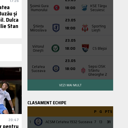
17:26
Şoimii Gura
KSE Târgu
tatea
18:00
Humorului
Secuiesc
Buzău și
il. Dulca
23.05
Ilie Stan
Știința
Sporting
18:00
Miroslava
Liești
23.05
Viitorul
18:00
CS Blejoi
Onești
23.05
Sepsi OSK
Cetatea
18:00
Sfântu
Suceava
Gheorghe 2
VEZI MAI MULT
CLASAMENT ECHIPE
P
G
PTS
20:47
1
ACSM Cetatea 1932 Suceava
7
13
31
r pentru