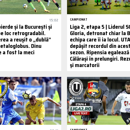
15:02
CAMPIONAT
pierde și la București și
Liga 2, etapa 5 | Liderul 
e loc retrogradabil.
Gloria, detronat chiar la 
rea a reușit o „dublă”
echipa care îi ia locul. UTA
etaloglobus. Dinu
depășit recordul din aces
 a fost la meci
sezon. Ripensia egalează 
Călărași în prelungiri. Re
și marcatorii