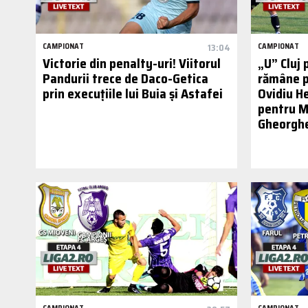
CAMPIONAT
13:04
CAMPIONAT
Victorie din penalty-uri! Viitorul
„U” Cluj 
Pandurii trece de Daco-Getica
rămâne p
prin execuțiile lui Buia și Astafei
Ovidiu He
pentru M
Gheorghe