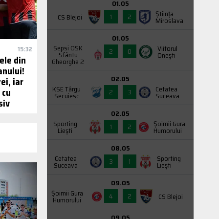
01.05
Știința
1
2
CS Blejoi
Miroslava
01.05
Sepsi OSK
Viitorul
15:32
2
0
Sfântu
Onești
ele din
Gheorghe 2
nului!
02.05
ei, iar
KSE Târgu
Cetatea
 cu
2
3
Secuiesc
Suceava
siv
02.05
Sporting
Şoimii Gura
1
2
Liești
Humorului
08.05
Cetatea
Sporting
3
1
Suceava
Liești
09.05
Şoimii Gura
4
2
CS Blejoi
Humorului
09.05