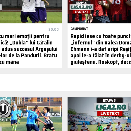
20:00
CAMPIONAT
cu mari emoții pentru
Rapid iese cu toate punct
ică! „Dubla” lui Cătălin
„infernul” din Valea Doma
a adus succesul Argeșului
Ehmann i-a dat aripi Reșiț
elor de la Pandurii. Bratu
apoi le-a tăiat în derby-ul
 cu mâna
giuleștenii. Roskopf, deci