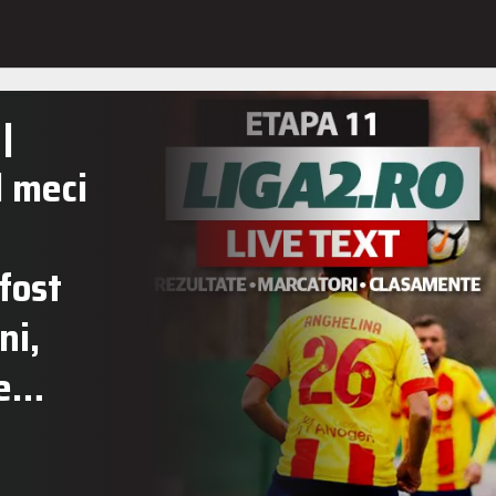
|
l meci
fost
ni,
de…