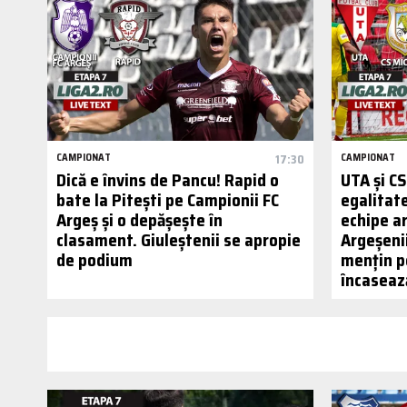
CAMPIONAT
17:30
CAMPIONAT
Dică e învins de Pancu! Rapid o
UTA și C
bate la Pitești pe Campionii FC
egalitat
Argeș și o depășește în
echipe ar
clasament. Giuleștenii se apropie
Argeșenii
de podium
mențin p
încaseaz