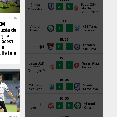
Sepsi OSK
Știința
2
0
Sfântu
Miroslava
Gheorghe 2
13:14
09.05
SCM
Viitorul
KSE Târgu
1
1
Buzău de
Onești
Secuiesc
 și-a
15.05
t acest
Cetatea
la
0
1
CS Blejoi
Suceava
zultatele
15.05
Sepsi OSK
Şoimii Gura
1
2
Sfântu
Humorului
Gheorghe 2
16.05
KSE Târgu
Știința
1
1
Secuiesc
Miroslava
16.05
Sporting
Viitorul
2
0
Liești
Onești
23.05