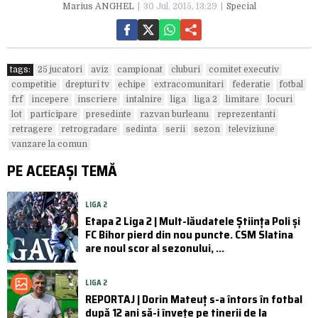
Marius ANGHEL
30 Jul. 2015, 13:29
Special
tags:
25 jucatori
aviz
campionat
cluburi
comitet executiv
competitie
drepturi tv
echipe
extracomunitari
federatie
fotbal
frf
incepere
inscriere
intalnire
liga
liga 2
limitare
locuri
lot
participare
presedinte
razvan burleanu
reprezentanti
retragere
retrogradare
sedinta
serii
sezon
televiziune
vanzare la comun
PE ACEEAȘI TEMĂ
LIGA 2
Etapa 2 Liga 2 | Mult-lăudatele Știința Poli și
FC Bihor pierd din nou puncte. CSM Slatina
are noul scor al sezonului, ...
LIGA 2
REPORTAJ | Dorin Mateuț s-a întors în fotbal
după 12 ani să-i învețe pe tinerii de la