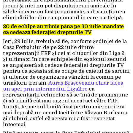
jocuri și nici nu pot disputa jocuri amicale în
zilele în care au fost programate, sub sancțiunea
eliminării lor din campionatul în care participă.
20 de echipe au trimis până pe 30 iulie mandate
că cedează federației drepturile TV
Ieri, 29 iulie, trebuia să fie, conform ședinței de la
Casa Fotbalului de pe 22 iulie dintre
reprezentanții FRF și cei ai cluburilor din Liga 2,
și ultima zi în care echipele din eșalonul secund
se angajaseră să cedeze federației drepturile TV
pentru ca aceasta să se ocupe de caietul de sarcini
și ulterior de organizarea vânzării la comun pe
următorii trei ani.
Auraș Brașoveanu chiar făcea
un apel prin intermediul
Liga2.ro
ca
reprezentanții echipelor să se țină de promisiune
și să trimită cât mai urgent acest act către FRF.
Totuși, termenul limită fixat pentru miercuri era
mai degrabă un acord tacit între Răzvan Burleanu
și cluburi, astfel că acesta nu a fost respectat
întocmai.