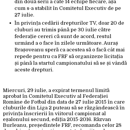
din două serii a câte 14 echipe fiecare, așa
cum s-a stabilit în Comitetul Executiv de pe
27 iulie.
În privința cedării drepturilor TV, doar 20 de
cluburi au trimis până pe 30 iulie către
federație cereri că sunt de acord, restul
urmând a o face în zilele următoare. Auraș
Brașoveanu speră ca acestea să o facă cât mai
repede pentru ca FRF să organizeze licitația
și până la startul campionatului să se și vândă
aceste drepturi.
Miercuri, 29 iulie, a expirat termenul limită
aprobat în Comitetul Executiv al Federației
Române de Fotbal din data de 27 iulie 2015 în care
cluburile din Liga 2 puteau să se răzgândească în
privința înscrierii în viitorul campionat al
eșalonului secund, ediția 2015-2016. Răzvan
Burleanu, președintele FRF, recomanda celor 28