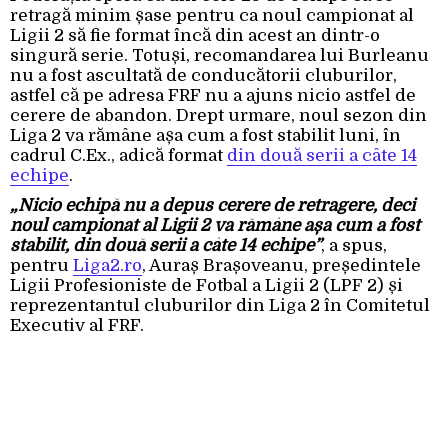
retragă minim șase pentru ca noul campionat al
Ligii 2 să fie format încă din acest an dintr-o
singură serie. Totuși, recomandarea lui Burleanu
nu a fost ascultată de conducătorii cluburilor,
astfel că pe adresa FRF nu a ajuns nicio astfel de
cerere de abandon. Drept urmare, noul sezon din
Liga 2 va rămâne așa cum a fost stabilit luni, în
cadrul C.Ex., adică format
din două serii a câte 14
echipe
.
„Nicio echipă nu a depus cerere de retragere, deci
noul campionat al Ligii 2 va rămâne așa cum a fost
stabilit, din două serii a câte 14 echipe”
, a spus,
pentru
Liga2.ro
, Auraș Brașoveanu, președintele
Ligii Profesioniste de Fotbal a Ligii 2 (LPF 2) și
reprezentantul cluburilor din Liga 2 în Comitetul
Executiv al FRF.