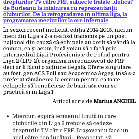
drepturilor TV către FRF, subiecte tratate „delicat”
de Burleanu la întâlnirea cu reprezentanții
cluburilor. De la retrogradarea în ultima ligă, la
programarea meciurilor la ore infernale
În sezon recent încheiat, ediția 2014-2015, niciun
meci din Liga a 2-a n-a fost transmis pe un post
național din cauză că echipele au dorit să vândă la
comun, ca și acum, însă voiau să o facă prin
intermediul Ligii Profesioniste de Fotbal pentru
Liga 2 (LPF 2), organism nerecunoscut de FRF,
deci ar fi făcut o acțiune ilegală. Oferte singulare
au fost, gen ACS Poli sau Academica Argeș, însă s-a
preferat rămânerea la comun pentru ca toate
echipele să beneficieze de bani, așa cum se
practică și în Liga 1.
Articol scris de
Marius ANGHEL
Miercuri expiră termenul limită în care
cluburile din Liga 2 trebuie să cedeze
drepturile TV către FRF. Brașoveanu face un
apel către conducători: „Respectați-vă