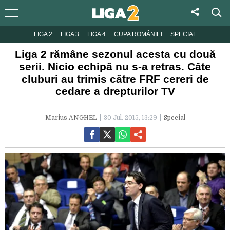
LIGA 2
LIGA 3
LIGA 4
CUPA ROMÂNIEI
SPECIAL
Liga 2 rămâne sezonul acesta cu două
serii. Nicio echipă nu s-a retras. Câte
cluburi au trimis către FRF cereri de
cedare a drepturilor TV
Marius ANGHEL
30 Jul. 2015, 13:29
Special