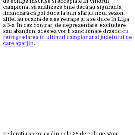
de echipe înscrise și acceptate în viitorul
campionat să analizeze bine dacă au siguranța
financiară că pot duce la bun sfârșit noul sezon,
altfel au ocazia de a se retrage și a se duce în Liga
a 3-a. În caz contrar, de neprezentare, excludere
sau abandon, acestea vor fi sancționate drastic
cu
retrogradarea în ultimul campionat al județului de
care aparțin
.
Federația spera ca din cele 28 de echipe să se