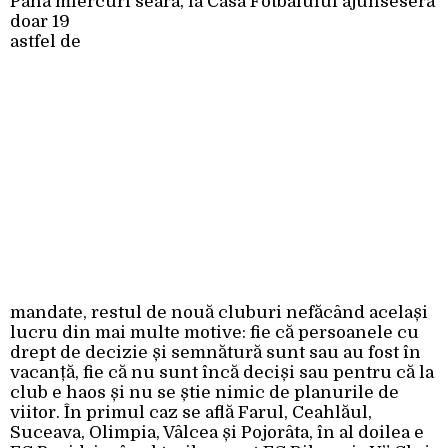
Până miercuri seara, la
Casa Fotbalului ajunseseră
doar 19
astfel de
mandate, restul de nouă cluburi nefăcând același
lucru din mai multe motive: fie că persoanele cu
drept de decizie și semnătură sunt sau au fost în
vacanță, fie că nu sunt încă deciși sau pentru că la
club e haos și nu se știe nimic de planurile de
viitor. În primul caz se află Farul, Ceahlăul,
Suceava, Olimpia, Vâlcea și Pojorâta, în al doilea e