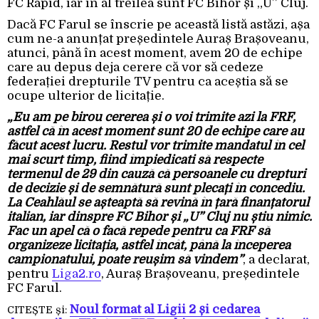
FC Rapid, iar în al treilea sunt FC Bihor și „U” Cluj.
Dacă FC Farul se înscrie pe această listă astăzi, așa
cum ne-a anunțat președintele Auraș Brașoveanu,
atunci, până în acest moment, avem 20 de echipe
care au depus deja cerere că vor să cedeze
federației drepturile TV pentru ca aceștia să se
ocupe ulterior de licitație.
„Eu am pe birou cererea și o voi trimite azi la FRF,
astfel că în acest moment sunt 20 de echipe care au
făcut acest lucru. Restul vor trimite mandatul în cel
mai scurt timp, fiind împiedicati să respecte
termenul de 29 din cauză că persoanele cu drepturi
de decizie și de semnătură sunt plecați în concediu.
La Ceahlăul se așteaptă să revină în țară finanțatorul
italian, iar dinspre FC Bihor și „U” Cluj nu știu nimic.
Fac un apel că o facă repede pentru ca FRF să
organizeze licitația, astfel încât, până la începerea
campionatului, poate reușim să vindem”
, a declarat,
pentru
Liga2.ro
, Auraș Brașoveanu, președintele
FC Farul.
Noul format al Ligii 2 și cedarea
CITEȘTE și: