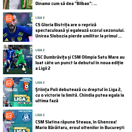
Dinamo cum să dea ”Bilbao”: ...
LIGA 2
CS Gloria Bistrița are o repriză
spectaculoasă și egalează scorul sezonului.
Unirea Slobozia pierde umilitor la primul ...
LIGA 2
CSC Dumbrăvița și CSM Olimpia Satu Mare au
luat câte un punct la debutul în noua ediție
a Ligii 2
LIGA 2
Știința Poli debutează cu dreptul în Liga 2,
cu o victorie la limită. Chindia putea egala la
ultima fază
LIGA 2
CSM Slatina răpune Steaua, în Ghencea!
Mario Bărăitaru, eroul oltenilor în București