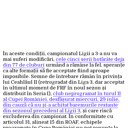
În aceste condiții, campionatul Ligii a 3-a nu va
mai suferi modificări,
cele cinci serii hotărâte deja
din 77 de cluburi
urmând a rămâne la fel, speranțe
ca alte formații să fie acceptate fiind aproape
imposibile. Semne de întrebare rămân în privința
lui Ceahlăul II (retrogradat din Liga 3, dar acceptat
în ultimul moment de FRF în noul sezon și
distribuit în Seria I),
club neprogramat în turul II
al Cupei României, desfășurat miercuri, 29 iulie,
din cauză că nu și-a achitat baremurile restante
din sezonul precedent al Ligii 3
, și care riscă
excluderea din campionat. În conformitate cu
articolul 31, alineat 15 din ROAF, echipele
programate în Cupa României nu pot renunța la