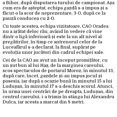
a Bihor, după disputarea turului de campionat. Așa
cum era de așteptat, echipa gazdă s-a impus și a
făcut-o la scor de neprezentare, 3-0, după ce la
pauză conducea cu 2-0.
Cu toate acestea, echipa vizitatoare, CAO Oradea
nu a arătat deloc rău, având în vedere că vine
dintr-o ligă inferioară și este la un alt nivel al
pregătirilor, în timp ce antrenorul celor de la
Luceafărul s-a declarat, la final, supărat pe
evoluția unor jucători din cadrul echipei sale.
Cei de la CAO au avut un început promițător, cu
un șut bun al lui Haș, de la marginea careului,
scos spectaculos de portarul Moroz, în minutul 13,
după care, încet, gazdele și-au impus jocul și
posesia, iar după o ocazie bună în minutul 15 a lui
Ludușan, în minutul 17 s-a deschis scorul. Atunci,
în urma unei centrări de pe dreapta, Ludușan, din
centrul careului, i-a trimis în stânga lui Alexandru
Dulca, iar acesta a marcat din 8 metri.