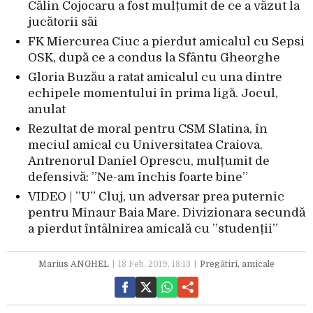
Călin Cojocaru a fost mulțumit de ce a văzut la
jucătorii săi
FK Miercurea Ciuc a pierdut amicalul cu Sepsi
OSK, după ce a condus la Sfântu Gheorghe
Gloria Buzău a ratat amicalul cu una dintre
echipele momentului în prima ligă. Jocul,
anulat
Rezultat de moral pentru CSM Slatina, în
meciul amical cu Universitatea Craiova.
Antrenorul Daniel Oprescu, mulțumit de
defensivă: ”Ne-am închis foarte bine”
VIDEO | ”U” Cluj, un adversar prea puternic
pentru Minaur Baia Mare. Divizionara secundă
a pierdut întâlnirea amicală cu ”studenții”
Marius ANGHEL
18 Feb. 2019, 18:13
Pregătiri, amicale