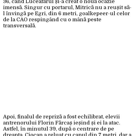
36, când Luceafărul și-a creat o nouă ocazie
imensă. Singur cu portarul, Mitrică nu a reușit să-
l învingă pe Egri, din 6 metri, goalkepeer-ul celor
de la CAO respingând cu o mână peste
transversală.
Apoi, finalul de repriză a fost echilibrat, elevii
antrenorului Florin Fărcaș ieșind și ei la atac.
Astfel, în minutul 39, după o centrare de pe
dreapta, Ciocan a reluat cu capul din 7 metri, dar a