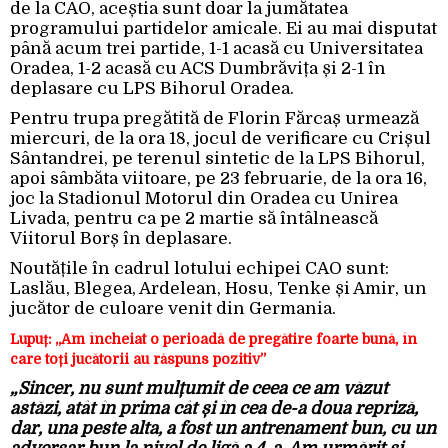
de la CAO, aceștia sunt doar la jumătatea
programului partidelor amicale. Ei au mai disputat
până acum trei partide, 1-1 acasă cu Universitatea
Oradea, 1-2 acasă cu ACS Dumbrăvița și 2-1 în
deplasare cu LPS Bihorul Oradea.
Pentru trupa pregătită de Florin Fărcaș urmează
miercuri, de la ora 18, jocul de verificare cu Crișul
Sântandrei, pe terenul sintetic de la LPS Bihorul,
apoi sâmbăta viitoare, pe 23 februarie, de la ora 16,
joc la Stadionul Motorul din Oradea cu Unirea
Livada, pentru ca pe 2 martie să întâlnească
Viitorul Borș în deplasare.
Noutățile în cadrul lotului echipei CAO sunt:
Laslău, Blegea, Ardelean, Hosu, Tenke și Amir, un
jucător de culoare venit din Germania.
Lupuț: „Am încheiat o perioadă de pregătire foarte bună, în
care toți jucătorii au răspuns pozitiv”
„Sincer, nu sunt mulțumit de ceea ce am văzut
astăzi, atât în prima cât și în cea de-a doua repriză,
dar, una peste alta, a fost un antrenament bun, cu un