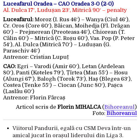
Luceafărul Oradea – CAO Oradea 3-0 (2-0)
Al. Dulca 17′, Ludușan 23′, Mitrică 90′ – penalty
Luceafărul:
Moroz (I. Rus 46′) – Wanya (Ciul 46′),
Cr. Oros (Core 60′), Băican, Moihedja (Fl. Drăgan
60′) – Prejmerean (Preoteasa 46′), Chiorean (T.
Călin 60′) – Mitrică (C. Roșu 60′), Vas. Pop (P. Peter
54′), Al. Dulca (Mitrică 70′) – Ludușan (G.
Paraschiv 46′)
Antrenor: Cristian Lupuț
CAO:
Egri – Varodi (Amir 60′), Letan (Ardelean
80′), Panti (Koteles 79′), Țîrtea (Man 55′) – Hosu
(Alungi 67′), Balogh (Torok 73′), Haș (Blegea 63′),
Costea (Tenke 55′) – Ciocan (Junc 80′), Pașca
(Laslău 60′)
Antrenor: Florin Fărcaș
Articol scris de
Florin MIHALCA
(
Bihoreanul
)
Foto:
Bihoreanul
Viitorul Pandurii, egală cu CSM Deva într-un
amical jucat în orașul liderului din Liga 3.