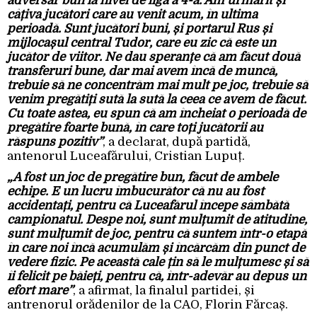
adversar bun la nivel de ligă a 4-a. Am urmărit și
câțiva jucători care au venit acum, în ultima
perioadă. Sunt jucători buni, și portarul Rus și
mijlocașul central Tudor, care eu zic că este un
jucător de viitor. Ne dau speranțe că am făcut două
transferuri bune, dar mai avem încă de muncă,
trebuie să ne concentrăm mai mult pe joc, trebuie să
venim pregătiți sută la sută la ceea ce avem de făcut.
Cu toate astea, eu spun că am încheiat o perioadă de
pregătire foarte bună, în care toți jucătorii au
răspuns pozitiv”
, a declarat, după partidă,
antenorul Luceafărului, Cristian Lupuț.
„A fost un joc de pregătire bun, făcut de ambele
echipe. E un lucru îmbucurător că nu au fost
accidentați, pentru că Luceafărul începe sâmbătă
campionatul. Despe noi, sunt mulțumit de atitudine,
sunt mulțumit de joc, pentru că suntem într-o etapă
în care noi încă acumulăm și încărcăm din punct de
vedere fizic. Pe această cale țin să le mulțumesc și să
îi felicit pe băieți, pentru că, într-adevăr au depus un
efort mare”
, a afirmat, la finalul partidei, și
antrenorul orădenilor de la CAO, Florin Fărcaș.