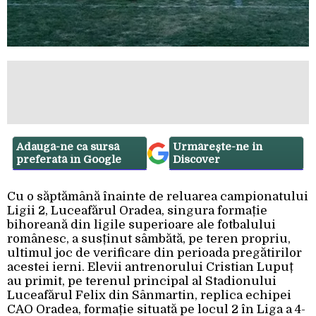
Adaugă-ne ca sursă
Urmărește-ne in
preferată în Google
Discover
Cu o săptămână înainte de reluarea campionatului
Ligii 2, Luceafărul Oradea, singura formație
bihoreană din ligile superioare ale fotbalului
românesc, a susținut sâmbătă, pe teren propriu,
ultimul joc de verificare din perioada pregătirilor
acestei ierni. Elevii antrenorului Cristian Lupuț
au primit, pe terenul principal al Stadionului
Luceafărul Felix din Sânmartin, replica echipei
CAO Oradea, formație situată pe locul 2 în Liga a 4-