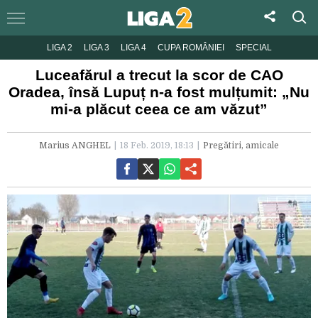
LIGA 2
LIGA 3
LIGA 4
CUPA ROMÂNIEI
SPECIAL
Luceafărul a trecut la scor de CAO
Oradea, însă Lupuț n-a fost mulțumit: „Nu
mi-a plăcut ceea ce am văzut”
Marius ANGHEL
18 Feb. 2019, 18:13
Pregătiri, amicale