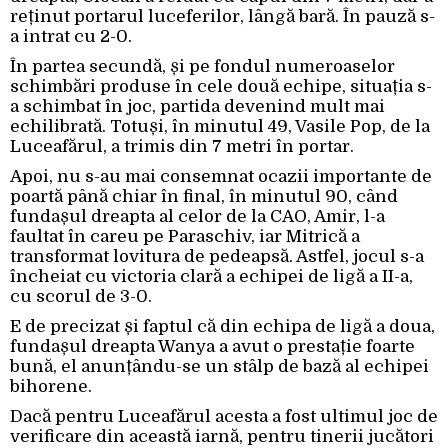
reținut portarul luceferilor, lângă bară. În pauză s-
a intrat cu 2-0.
În partea secundă, și pe fondul numeroaselor
schimbări produse în cele două echipe, situația s-
a schimbat în joc, partida devenind mult mai
echilibrată. Totuși, în minutul 49, Vasile Pop, de la
Luceafărul, a trimis din 7 metri în portar.
Apoi, nu s-au mai consemnat ocazii importante de
poartă până chiar în final, în minutul 90, când
fundașul dreapta al celor de la CAO, Amir, l-a
faultat în careu pe Paraschiv, iar Mitrică a
transformat lovitura de pedeapsă. Astfel, jocul s-a
încheiat cu victoria clară a echipei de ligă a II-a,
cu scorul de 3-0.
E de precizat și faptul că din echipa de ligă a doua,
fundașul dreapta Wanya a avut o prestație foarte
bună, el anunțându-se un stâlp de bază al echipei
bihorene.
Dacă pentru Luceafărul acesta a fost ultimul joc de
verificare din această iarnă, pentru tinerii jucători