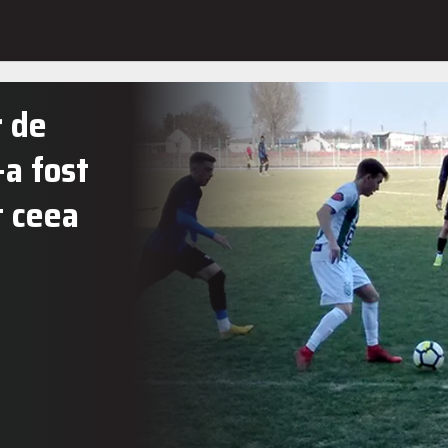
r de
a fost
t ceea