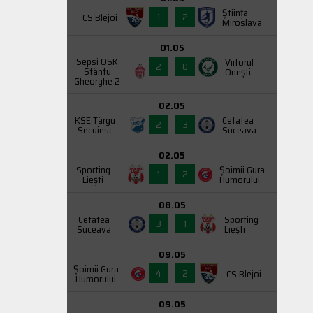
Știința
1
2
CS Blejoi
Miroslava
01.05
Sepsi OSK
Viitorul
2
0
Sfântu
Onești
Gheorghe 2
02.05
KSE Târgu
Cetatea
2
3
Secuiesc
Suceava
02.05
Sporting
Şoimii Gura
1
2
Liești
Humorului
08.05
Cetatea
Sporting
3
1
Suceava
Liești
09.05
Şoimii Gura
4
2
CS Blejoi
Humorului
09.05