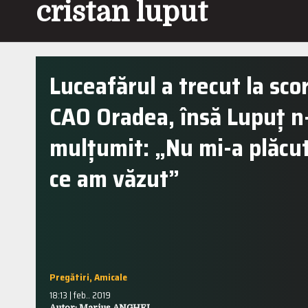
cristan luput
Luceafărul a trecut la sco
CAO Oradea, însă Lupuț n-
mulțumit: „Nu mi-a plăcu
ce am văzut”
Pregătiri, Amicale
18:13 | feb.. 2019
Autor: Marius ANGHEL