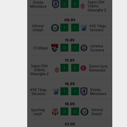
Sepsi OSK
Știința
2
0
Sfântu
Miroslava
Gheorghe 2
09.05
Viitorul
KSE Târgu
1
1
Onești
Secuiesc
15.05
Cetatea
0
1
CS Blejoi
Suceava
15.05
Sepsi OSK
Şoimii Gura
1
2
Sfântu
Humorului
Gheorghe 2
16.05
KSE Târgu
Știința
1
1
Secuiesc
Miroslava
16.05
Sporting
Viitorul
2
0
Liești
Onești
23.05