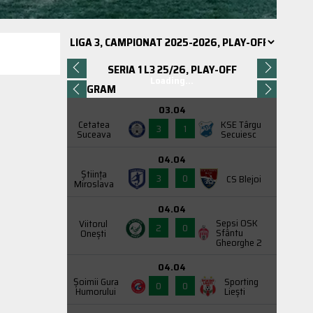
SERIA 1 L3 25/26, PLAY-OFF
Loading...
PROGRAM
03.04
Cetatea
KSE Târgu
3
1
Suceava
Secuiesc
04.04
Știința
3
0
CS Blejoi
Miroslava
04.04
Sepsi OSK
Viitorul
2
0
Sfântu
Onești
Gheorghe 2
04.04
Şoimii Gura
Sporting
0
0
Humorului
Liești