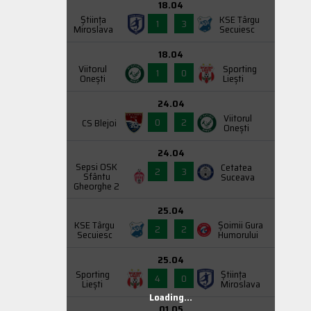
18.04
Știința
KSE Târgu
1
3
Miroslava
Secuiesc
18.04
Viitorul
Sporting
1
0
Onești
Liești
24.04
Viitorul
0
2
CS Blejoi
Onești
24.04
Sepsi OSK
Cetatea
2
3
Sfântu
Suceava
Gheorghe 2
25.04
KSE Târgu
Şoimii Gura
2
2
Secuiesc
Humorului
25.04
Sporting
Știința
4
0
Liești
Miroslava
Loading...
01.05