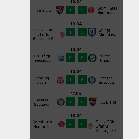
10.04
Şoimii Gura
1
5
CS Blejoi
Humorului
10.04
Sepsi OSK
Știința
1
3
Sfântu
Miroslava
Gheorghe 2
10.04
KSE Târgu
Viitorul
0
0
Secuiesc
Onești
10.04
Sporting
Cetatea
1
6
Liești
Suceava
17.04
Cetatea
1
0
CS Blejoi
Suceava
18.04
Sepsi OSK
Şoimii Gura
4
0
Sfântu
Humorului
Gheorghe 2