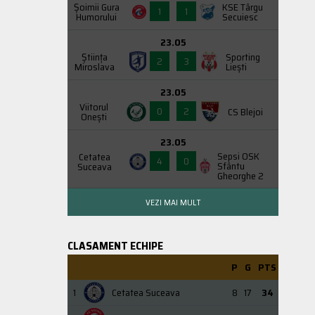
Şoimii Gura
KSE Târgu
1
1
Humorului
Secuiesc
23.05
Știința
Sporting
2
3
Miroslava
Liești
23.05
Viitorul
0
2
CS Blejoi
Onești
23.05
Sepsi OSK
Cetatea
4
0
Sfântu
Suceava
Gheorghe 2
VEZI MAI MULT
CLASAMENT ECHIPE
P
G
PTS
1
Cetatea Suceava
8
17
34