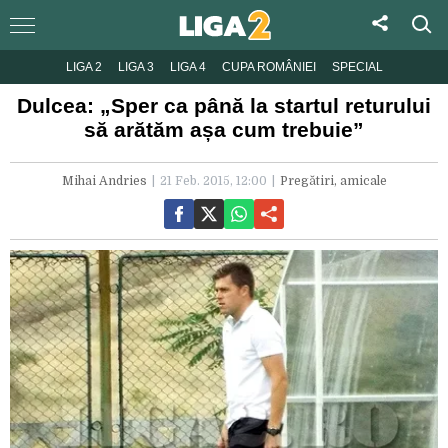
LIGA 2
LIGA 3
LIGA 4
CUPA ROMÂNIEI
SPECIAL
Dulcea: „Sper ca până la startul returului
să arătăm așa cum trebuie”
Mihai Andries
21 Feb. 2015, 12:00
Pregătiri, amicale