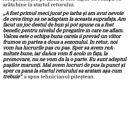
arăta bine la startul returului.
„A fost primul meci jucat pe iarbă și am avut nevoie
de ceva timp să ne adaptăm la această suprafață. Am
făcut un joc destul de bun și pot spune că a fost
benefic pentru nivelul de pregătire în care ne aflăm.
Vâlcea este o echipă bună căreia îi prevăd un viitor
frumos în partea a doua a sezonului. În retur, noi
vom lua lucrurile pas cu pas. Sper să avem reÂ­
zultate bune, iar daÂ­că vom fi acolo în față, la
promovare, nu ne vom da la o parte. Eu sunt adeptul
pașilor mărunți. Mai avem lucruri de pus la punct și
sper ca până la startul returului să arătăm așa cum
trebuie”
, a spus tehnicianul piteștean.