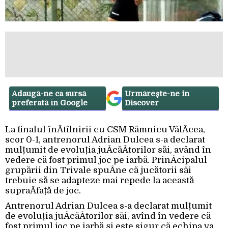
Adaugă-ne ca sursă
Urmărește-ne in
preferată în Google
Discover
La finalul înÂ­tîlnirii cu CSM Râmnicu VâlÂ­cea,
scor 0-1, antrenorul Adrian Dulcea s-a declarat
mulțumit de evoluția juÂ­căÂ­torilor săi, având în
vedere că fost primul joc pe iarbă. PrinÂ­cipalul
grupării din Trivale spuÂ­ne că jucătorii săi
trebuie să se adapteze mai repede la această
supraÂ­față de joc.
Antrenorul Adrian Dulcea s-a declarat mulțumit
de evoluția juÂ­căÂ­torilor săi, avînd în vedere că
fost primul joc pe iarbă și este sigur că echipa va