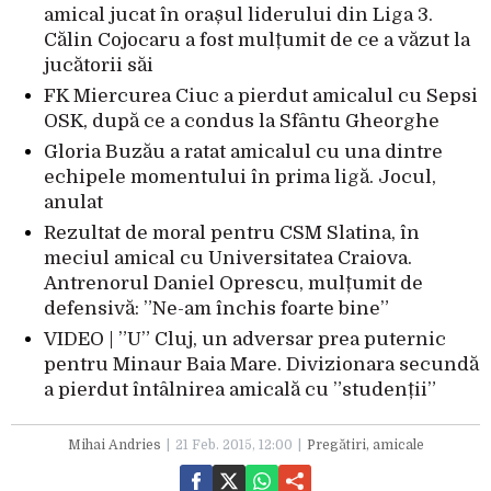
amical jucat în orașul liderului din Liga 3.
Călin Cojocaru a fost mulțumit de ce a văzut la
jucătorii săi
FK Miercurea Ciuc a pierdut amicalul cu Sepsi
OSK, după ce a condus la Sfântu Gheorghe
Gloria Buzău a ratat amicalul cu una dintre
echipele momentului în prima ligă. Jocul,
anulat
Rezultat de moral pentru CSM Slatina, în
meciul amical cu Universitatea Craiova.
Antrenorul Daniel Oprescu, mulțumit de
defensivă: ”Ne-am închis foarte bine”
VIDEO | ”U” Cluj, un adversar prea puternic
pentru Minaur Baia Mare. Divizionara secundă
a pierdut întâlnirea amicală cu ”studenții”
Mihai Andries
21 Feb. 2015, 12:00
Pregătiri, amicale