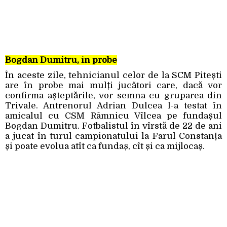
Bogdan Dumitru, în probe
În aceste zile, tehnicianul celor de la SCM Pitești
are în probe mai mulți jucători care, dacă vor
confirma așteptările, vor semna cu gruparea din
Trivale. Antrenorul Adrian Dulcea l-a testat în
amicalul cu CSM Râmnicu Vîlcea pe fundașul
Bogdan Dumitru. Fotbalistul în vîrstă de 22 de ani
a jucat în turul campionatului la Farul Constanța
și poate evolua atît ca fundaș, cît și ca mijlocaș.