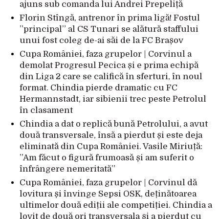
ajuns sub comanda lui Andrei Prepeliță
Florin Stîngă, antrenor în prima ligă! Fostul
”principal” al CS Tunari se alătură staffului
unui fost coleg de-ai săi de la FC Brașov
Cupa României, faza grupelor | Corvinul a
demolat Progresul Pecica și e prima echipă
din Liga 2 care se califică în sferturi, în noul
format. Chindia pierde dramatic cu FC
Hermannstadt, iar sibienii trec peste Petrolul
în clasament
Chindia a dat o replică bună Petrolului, a avut
două transversale, însă a pierdut și este deja
eliminată din Cupa României. Vasile Miriuță:
”Am făcut o figură frumoasă și am suferit o
înfrângere nemeritată”
Cupa României, faza grupelor | Corvinul dă
lovitura și învinge Sepsi OSK, deținătoarea
ultimelor două ediții ale competiției. Chindia a
lovit de două ori transversala și a pierdut cu