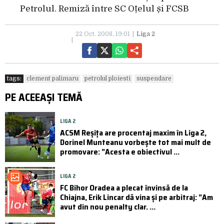
Petrolul. Remiză între SC Oțelul și FCSB
22 Oct. 2008, 19:01
Liga 2
tags:
clement palimaru
petrolul ploiesti
suspendare
PE ACEEAȘI TEMĂ
LIGA 2
ACSM Reșița are procentaj maxim în Liga 2,
Dorinel Munteanu vorbește tot mai mult de
promovare: ”Acesta e obiectivul ...
LIGA 2
FC Bihor Oradea a plecat învinsă de la
Chiajna, Erik Lincar dă vina și pe arbitraj: ”Am
avut din nou penalty clar. ...