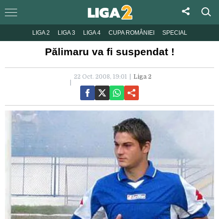
LIGA 2
LIGA 3
LIGA 4
CUPA ROMÂNIEI
SPECIAL
Pălimaru va fi suspendat !
22 Oct. 2008, 19:01
Liga 2