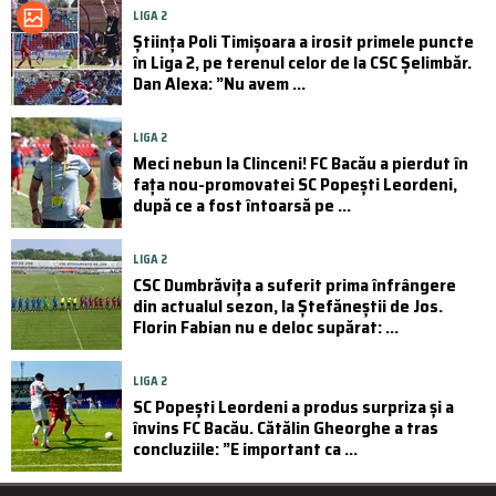
LIGA 2
Știința Poli Timișoara a irosit primele puncte
în Liga 2, pe terenul celor de la CSC Șelimbăr.
Dan Alexa: ”Nu avem ...
LIGA 2
Meci nebun la Clinceni! FC Bacău a pierdut în
fața nou-promovatei SC Popești Leordeni,
după ce a fost întoarsă pe ...
LIGA 2
CSC Dumbrăvița a suferit prima înfrângere
din actualul sezon, la Ștefăneștii de Jos.
Florin Fabian nu e deloc supărat: ...
LIGA 2
SC Popești Leordeni a produs surpriza și a
învins FC Bacău. Cătălin Gheorghe a tras
concluziile: ”E important ca ...