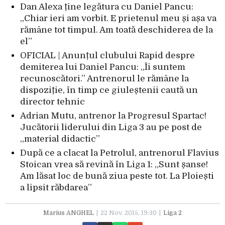
Dan Alexa ține legătura cu Daniel Pancu:
„Chiar ieri am vorbit. E prietenul meu și așa va
rămâne tot timpul. Am toată deschiderea de la
el”
OFICIAL | Anunțul clubului Rapid despre
demiterea lui Daniel Pancu: „Îi suntem
recunoscători.” Antrenorul le rămâne la
dispoziție, în timp ce giuleștenii caută un
director tehnic
Adrian Mutu, antrenor la Progresul Spartac!
Jucătorii liderului din Liga 3 au pe post de
„material didactic”
După ce a clacat la Petrolul, antrenorul Flavius
Stoican vrea să revină în Liga 1: „Sunt șanse!
Am lăsat loc de bună ziua peste tot. La Ploiești
a lipsit răbdarea”
Marius ANGHEL
22 Nov. 2015, 19:30
Liga 2