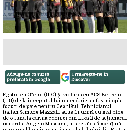
Adaugă-ne ca sursă
Urmărește-ne in
preferată în Google
Discover
Egalul cu Oțelul (0-0) și victoria cu ACS Berceni
(1-0) de la începutul lui noiembrie au fost simple
focuri de paie pentru Ceahlăul. Tehnicianul
italian Simone Mazzali, adus în urmă cu mai bine
de o lună la cârma echipei din Liga 2 de acționarul
majoritar Angelo Massone, n-a reușit să mențină
parcursul bun în campionat al clubului din Piatra