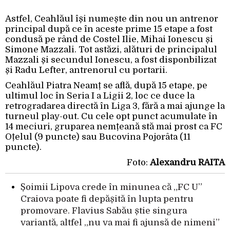
Astfel, Ceahlăul își numește din nou un antrenor
principal după ce în aceste prime 15 etape a fost
condusă pe rând de Costel Ilie, Mihai Ionescu și
Simone Mazzali. Tot astăzi, alături de principalul
Mazzali și secundul Ionescu, a fost disponbilizat
și Radu Lefter, antrenorul cu portarii.
Ceahlăul Piatra Neamț se află, după 15 etape, pe
ultimul loc în Seria I a Ligii 2, loc ce duce la
retrogradarea directă în Liga 3, fără a mai ajunge la
turneul play-out. Cu cele opt punct acumulate în
14 meciuri, gruparea nemțeană stă mai prost ca FC
Oțelul (9 puncte) sau Bucovina Pojorâta (11
puncte).
Foto:
Alexandru RAITA
Șoimii Lipova crede în minunea că „FC U”
Craiova poate fi depășită în lupta pentru
promovare. Flavius Sabău știe singura
variantă, altfel „nu va mai fi ajunsă de nimeni”