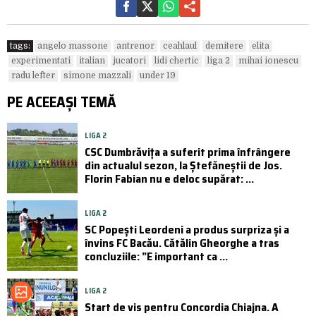
tags:
angelo massone
antrenor
ceahlaul
demitere
elita
experimentati
italian
jucatori
lidi chertic
liga 2
mihai ionescu
radu lefter
simone mazzali
under 19
PE ACEEAȘI TEMĂ
LIGA 2
CSC Dumbrăvița a suferit prima înfrângere
din actualul sezon, la Ștefăneștii de Jos.
Florin Fabian nu e deloc supărat: ...
LIGA 2
SC Popești Leordeni a produs surpriza și a
învins FC Bacău. Cătălin Gheorghe a tras
concluziile: ”E important ca ...
LIGA 2
Start de vis pentru Concordia Chiajna. A