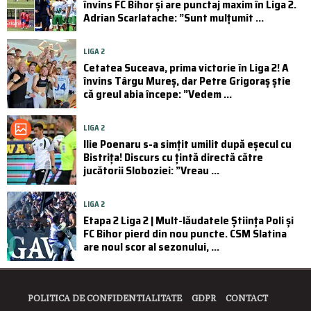
învins FC Bihor și are punctaj maxim în Liga 2.
Adrian Scarlatache: ”Sunt mulțumit ...
LIGA 2
Cetatea Suceava, prima victorie în Liga 2! A
învins Târgu Mureș, dar Petre Grigoraș știe
că greul abia începe: ”Vedem ...
LIGA 2
Ilie Poenaru s-a simțit umilit după eșecul cu
Bistrița! Discurs cu țintă directă către
jucătorii Sloboziei: ”Vreau ...
LIGA 2
Etapa 2 Liga 2 | Mult-lăudatele Știința Poli și
FC Bihor pierd din nou puncte. CSM Slatina
are noul scor al sezonului, ...
POLITICA DE CONFIDENTIALITATE
GDPR
CONTACT