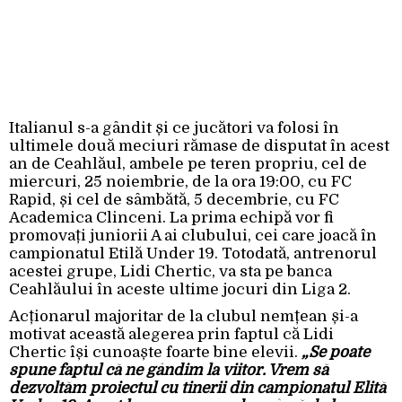
Italianul s-a gândit și ce jucători va folosi în
ultimele două meciuri rămase de disputat în acest
an de Ceahlăul, ambele pe teren propriu, cel de
miercuri, 25 noiembrie, de la ora 19:00, cu FC
Rapid, și cel de sâmbătă, 5 decembrie, cu FC
Academica Clinceni. La prima echipă vor fi
promovați juniorii A ai clubului, cei care joacă în
campionatul Etilă Under 19. Totodată, antrenorul
acestei grupe, Lidi Chertic, va sta pe banca
Ceahlăului în aceste ultime jocuri din Liga 2.
Acționarul majoritar de la clubul nemțean și-a
motivat această alegerea prin faptul că Lidi
Chertic își cunoaște foarte bine elevii.
„Se poate
spune faptul că ne gândim la viitor. Vrem să
dezvoltăm proiectul cu tinerii din campionatul Elită