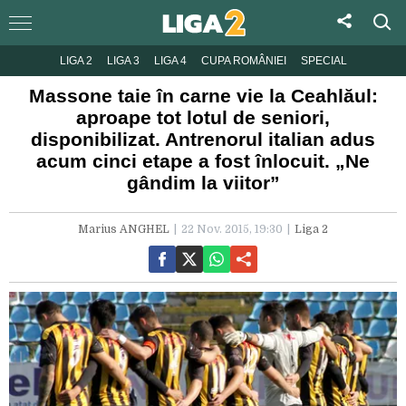
LIGA 2
LIGA 3
LIGA 4
CUPA ROMÂNIEI
SPECIAL
Massone taie în carne vie la Ceahlăul:
aproape tot lotul de seniori,
disponibilizat. Antrenorul italian adus
acum cinci etape a fost înlocuit. „Ne
gândim la viitor”
Marius ANGHEL
22 Nov. 2015, 19:30
Liga 2