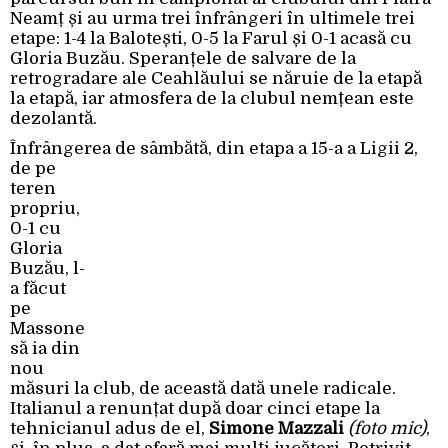
Neamț și au urma trei înfrângeri în ultimele trei
etape: 1-4 la Balotești, 0-5 la Farul și 0-1 acasă cu
Gloria Buzău. Speranțele de salvare de la
retrogradare ale Ceahlăului se năruie de la etapă
la etapă, iar atmosfera de la clubul nemțean este
dezolantă.
Înfrângerea de sâmbătă, din etapa
a 15-a a Ligii 2,
de pe
teren
propriu,
0-1 cu
Gloria
Buzău, l-
a făcut
pe
Massone
să ia din
nou
măsuri la club, de această dată unele radicale.
Italianul a renunțat după doar cinci etape la
tehnicianul adus de el,
Simone Mazzali
(foto mic)
,