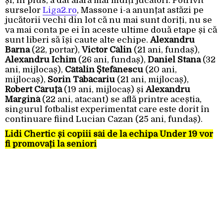
și, în plus, a dat afară mai mulți jucători. Potrivit
surselor
Liga2.ro
, Massone i-a anunțat astăzi pe
jucătorii vechi din lot că nu mai sunt doriți, nu se
va mai conta pe ei în aceste ultime două etape și că
sunt liberi să își caute alte echipe.
Alexandru
Barna
(22, portar),
Victor Călin
(21 ani, fundaș),
Alexandru Ichim
(26 ani, fundaș),
Daniel Stana
(32
ani, mijlocaș),
Cătălin Ștefănescu
(20 ani,
mijlocaș),
Sorin Tăbăcariu
(21 ani, mijlocaș),
Robert Căruță
(19 ani, mijlocaș) și
Alexandru
Margină
(22 ani, atacant) se află printre aceștia,
singurul fotbalist experimentat care este dorit în
continuare fiind Lucian Cazan (25 ani, fundaș).
Lidi Chertic și copiii săi de la echipa Under 19 vor
fi promovați la seniori