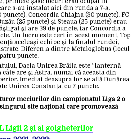
e, primele șase locuri erau ocupat în
re s-au instalat aici din runda a 7-a.
30 puncte), Concordia Chiajna (30 puncte), FC
uzău (25 puncte) și Steaua (25 puncte) erau
câștigat și are 39 de puncte, iar Concordia a
cte. Un lucru este cert în acest moment, Top
nță aceleași echipe și la finalul rundei,
istrate. Diferența dintre Metaloglobus (locul
 patru puncte.
tului, Dacia Unirea Brăila este ”lanternă
ea câte are și Astra, numai că aceasta din
erior. Imediat deasupra lor se află Dunărea
este Unirea Constanța, cu 7 puncte.
turor meciurilor din campionatul Liga 2 o
 singurul site național care promovează
gii 2 și al golgheterilor