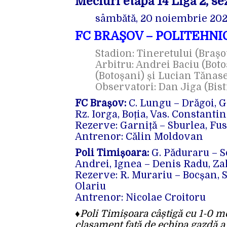
Meciuri etapa 14 Liga 2, s
sâmbătă, 20 noiembrie 2021
FC BRAŞOV – POLITEHNI
Stadion: Tineretului (Braşo
Arbitru: Andrei Baciu (Boto
(Botoşani) și Lucian Tănase 
Observatori: Dan Jiga (Bistr
FC Brașov:
C. Lungu – Drăgoi, G
Rz. Iorga, Boția, Vas. Constantin
Rezerve: Garniță – Sburlea, Fusta
Antrenor: Călin Moldovan
Poli Timișoara:
G. Păduraru – So
Andrei, Ignea – Denis Radu, Zal
Rezerve: R. Murariu – Bocșan, S.
Olariu
Antrenor: Nicolae Croitoru
♦
Poli Timișoara câștigă cu 1-0 me
clasament față de echipa gazdă a