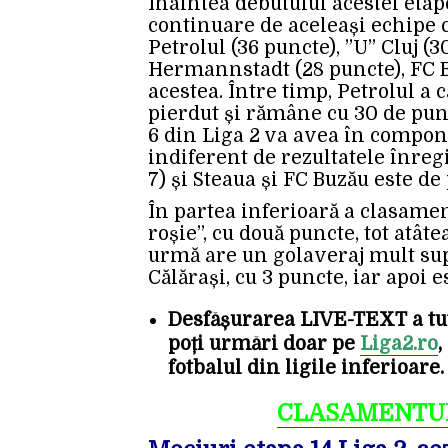
Înaintea debutului acestei etap
continuare de aceleași echipe ca
Petrolul (36 puncte), ”U” Cluj (
Hermannstadt (28 puncte), FC B
acestea. Între timp, Petrolul a 
pierdut și rămâne cu 30 de pun
6 din Liga 2 va avea în compone
indiferent de rezultatele înreg
7) și Steaua și FC Buzău este de
În partea inferioară a clasamen
roșie”, cu două puncte, tot atât
urmă are un golaveraj mult sup
Călărași, cu 3 puncte, iar apoi 
Desfășurarea LIVE-TEXT a tu
poți urmări doar pe
Liga2.ro
,
fotbalul din ligile inferioare.
CLASAMENTUL Li