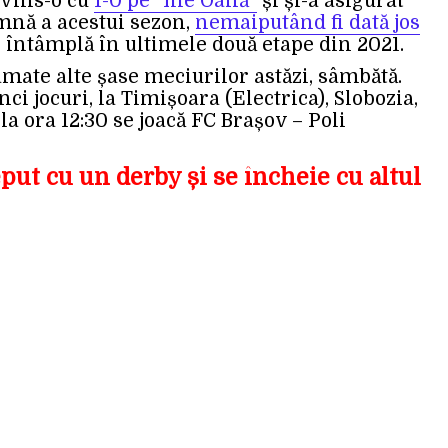
nvins-o cu
1-0 pe ”Ilie Oană”
și și-a asigurat
mnă a acestui sezon,
nemaiputând fi dată jos
 întâmplă în ultimele două etape din 2021.
amate alte șase meciurilor astăzi, sâmbătă.
nci jocuri, la Timișoara (Electrica), Slobozia,
e la ora 12:30 se joacă FC Brașov – Poli
ceput cu un derby și se încheie cu altul