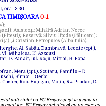
ezon 2021-2022:
, ora 12:30
CA TIMIȘOARA
0-1
v);
şani); Asistenți: Mihăiță Adrian Noroc
(Piteşti); Rezervă: Silviu Iftode (Fălticeni);
iţa) și Cristian Petropulos (Alba Iulia).
herghe, Al. Sabău, Dumbravă, Leonte (cpt.),
, Vl. Mihalcea, El Azzouzi
r, D. Panait, Iul. Roșu, Mitroi, H. Popa
fran, Mera (cpt.), Scutaru, Pamfile – D.
uschi, Bîrnoi – Gerbi
 Costea, Rob. Hațegan, Moțiu, Rz. Prodan, D.
ciul suferinței cu FC Brașov și își ia avans în
 acestui joc. FC Brașov debutează cu un eșec cu