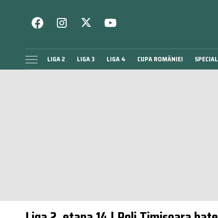
LIGA 2
LIGA 3
LIGA 4
CUPA ROMÂNIEI
SPECIAL
Liga 2, etapa 14 | Poli Timișoara bate