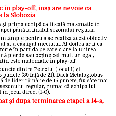
 în play-off, însă are nevoie ca
 la Slobozia
și prima echipă calificată matematic în
 apoi până la finalul sezonului regular.
 întâmple pentru a se realiza acest obiectiv
ul și-a câștigat meciului. Al doilea ar fi ca
torie în partida pe care o are la Unirea
nă pierde sau obține cel mult un egal,
tin este matematic în play-off.
uncte dintre Petrolul (locul 1) și
8 puncte (39 față de 21). Dacă Metaloglobus
ață de lider rămâne de 15 puncte, fix câte mai
l sezonului regular, numai că echipa lui
în jocul direct (1-0).
t și după terminarea etapei a 14-a,