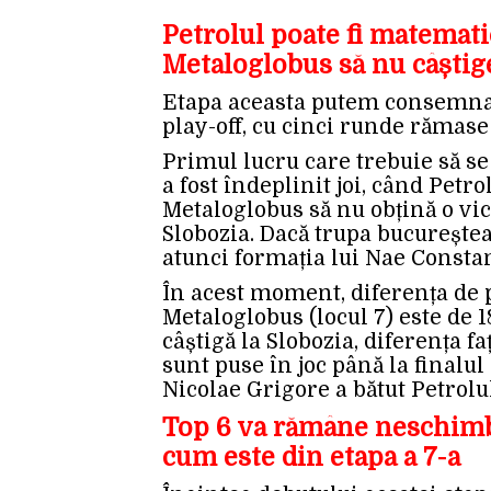
Petrolul poate fi matematic
Metaloglobus să nu câștige
Etapa aceasta putem consemna 
play-off, cu cinci runde rămase
Primul lucru care trebuie să se
a fost îndeplinit joi, când Petrol
Metaloglobus să nu obțină o vic
Slobozia. Dacă trupa bucureștea
atunci formația lui Nae Constan
În acest moment, diferența de p
Metaloglobus (locul 7) este de 1
câștigă la Slobozia, diferența f
sunt puse în joc până la finalu
Nicolae Grigore a bătut Petrolul 
Top 6 va rămâne neschimba
cum este din etapa a 7-a