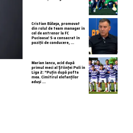
Cristian Bălașa, promovat
din rolul de team manager în
cel de antrenor la FC
Pucioasa! S-a consacrat în
poziții de conducere, ...
Marian Iancu, acid după
primul meci al Științei Poli în
Liga 2: ”Puțin după pofta
mea. Cimitirul elefanților
aduși ...