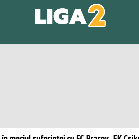
 în meciul suferinței cu FC Brașov. FK Csiks