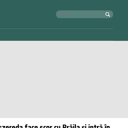
zereda face scor cu Brăila și intră în