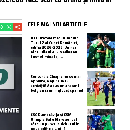
CELE MAI NOI ARTICOLE
Rezultatele meciurilor din
Turul 2 al Cupei României,
ediția 2026-2027. Unirea
Alba Iulia și ACS Mediaș au
fost eliminate, ...
Concordia Chiajna nu se mai
oprește, a ajuns la 13
achiziții! A adus un atacant
belgian și un mijlocaș spaniol
CSC Dumbrăvița și CSM
Olimpia Satu Mare au luat
câte un punct la debutul în
noua ediție a Ligii 2