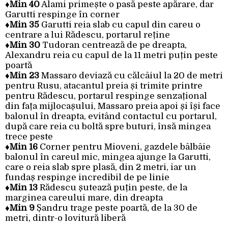
♦
Min 40
Alami primește o pasă peste apărare, dar
Garutti respinge în corner
♦
Min 35
Garutti reia slab cu capul din careu o
centrare a lui Rădescu, portarul reține
♦
Min 30
Tudoran centrează de pe dreapta,
Alexandru reia cu capul de la 11 metri puțin peste
poartă
♦Min 23
Massaro deviază cu călcâiul la 20 de metri
pentru Rusu, atacantul preia și trimite printre
pentru Rădescu, portarul respinge senzațional
din fața mijlocașului, Massaro preia apoi și își face
balonul în dreapta, evitând contactul cu portarul,
după care reia cu boltă spre buturi, însă mingea
trece peste
♦
Min 16
Corner pentru Mioveni, gazdele bâlbâie
balonul în careul mic, mingea ajunge la Garutti,
care o reia slab spre plasă, din 2 metri, iar un
fundaș respinge incredibil de pe linie
♦
Min 13
Rădescu șutează puțin peste, de la
marginea careului mare, din dreapta
♦
Min 9
Șandru trage peste poartă, de la 30 de
metri, dintr-o lovitură liberă