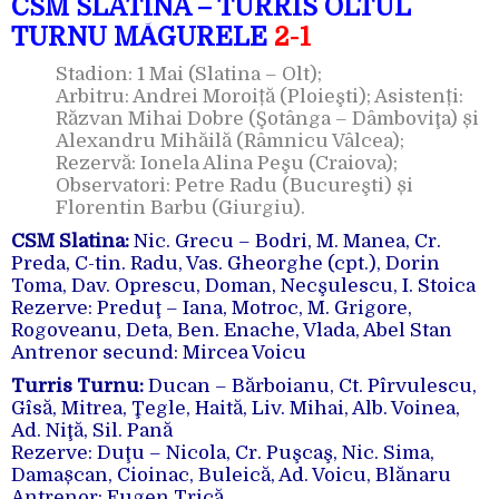
CSM SLATINA – TURRIS OLTUL
TURNU MĂGURELE
2-1
Stadion: 1 Mai (Slatina – Olt);
Arbitru: Andrei Moroiță (Ploieşti); Asistenți:
Răzvan Mihai Dobre (Şotânga – Dâmboviţa) și
Alexandru Mihăilă (Râmnicu Vâlcea);
Rezervă: Ionela Alina Peşu (Craiova);
Observatori: Petre Radu (Bucureşti) și
Florentin Barbu (Giurgiu).
CSM Slatina:
Nic. Grecu – Bodri, M. Manea, Cr.
Preda, C-tin. Radu, Vas. Gheorghe (cpt.), Dorin
Toma, Dav. Oprescu, Doman, Necşulescu, I. Stoica
Rezerve: Preduţ – Iana, Motroc, M. Grigore,
Rogoveanu, Deta, Ben. Enache, Vlada, Abel Stan
Antrenor secund: Mircea Voicu
Turris Turnu:
Ducan – Bărboianu, Ct. Pîrvulescu,
Gîsă, Mitrea, Ţegle, Haită, Liv. Mihai, Alb. Voinea,
Ad. Niţă, Sil. Pană
Rezerve: Duţu – Nicola, Cr. Puşcaş, Nic. Sima,
Damașcan, Cioinac, Buleică, Ad. Voicu, Blănaru
Antrenor: Eugen Trică