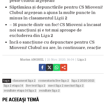
peste clubul argeșean!
Săptămâna și depunctările pentru CS Mioveni!
Clubul argeșean a ajuns la multe puncte în
minus în clasamentul Ligii 2
– 16 puncte dintr-un foc! CS Mioveni a încasat
noi sancțiuni și e tot mai aproape de
excluderea din Liga 2
Încă o sancțiune cu depunctare pentru CS
Mioveni! Clubul nu are, în continuare, reacție
Marius ANGHEL
25 Nov. 2020, 16:04
Liga 2
tags:
clasament liga 2
comentariu live liga 2
liga 2 2020/2021
liga 2 etapa 14
live text liga 2
meci liga 2 meciuri liga 2
rezultate etapa 14 liga 2
rezultate liga 2
PE ACEEAȘI TEMĂ