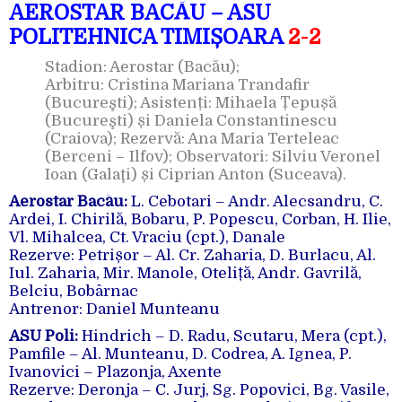
AEROSTAR BACĂU – ASU
POLITEHNICA TIMIȘOARA
2-2
Stadion: Aerostar (Bacău);
Arbitru: Cristina Mariana Trandafir
(Bucureşti); Asistenți: Mihaela Țepușă
(Bucureşti) și Daniela Constantinescu
(Craiova); Rezervă: Ana Maria Terteleac
(Berceni – Ilfov); Observatori: Silviu Veronel
Ioan (Galaţi) și Ciprian Anton (Suceava).
Aerostar Bacău:
L. Cebotari – Andr. Alecsandru, C.
Ardei, I. Chirilă, Bobaru, P. Popescu, Corban, H. Ilie,
Vl. Mihalcea, Ct. Vraciu (cpt.), Danale
Rezerve: Petrișor – Al. Cr. Zaharia, D. Burlacu, Al.
Iul. Zaharia, Mir. Manole, Oteliță, Andr. Gavrilă,
Belciu, Bobârnac
Antrenor: Daniel Munteanu
ASU Poli:
Hindrich – D. Radu, Scutaru, Mera (cpt.),
Pamfile – Al. Munteanu, D. Codrea, A. Ignea, P.
Ivanovici – Plazonja, Axente
Rezerve: Deronja – C. Jurj, Sg. Popovici, Bg. Vasile,