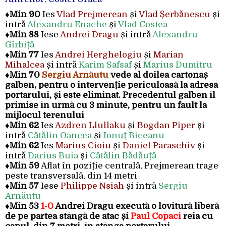
♦
Min 90
Ies
Vlad Prejmerean
și
Vlad Șerbănescu
și
intră
Alexandru Enache
și
Vlad Costea
♦
Min 88
Iese
Andrei Dragu
și intră
Alexandru
Gîrbiță
♦
Min 77
Ies
Andrei Herghelogiu
și
Marian
Mihalcea
și intră
Karim Safsaf
și
Marius Dumitru
♦
Min 70
Sergiu Arnăutu
vede al doilea cartonaș
galben, pentru o intervenție periculoasă la adresa
portarului, și este eliminat. Precedentul galben îl
primise în urmă cu 3 minute, pentru un fault la
mijlocul terenului
♦
Min 62
Ies
Azdren Llullaku
și
Bogdan Piper
și
intră
Cătălin Oancea
și
Ionuț Biceanu
♦
Min 62
Ies
Marius Cioiu
și
Daniel Paraschiv
și
intră
Darius Buia
și
Cătălin Bădăuță
♦
Min 59
Aflat în poziție centrală, Prejmerean trage
peste transversală, din 14 metri
♦
Min 57
Iese
Philippe Nsiah
și intră
Sergiu
Arnăutu
♦
Min 53
1-0
Andrei Dragu execută o lovitură liberă
de pe partea stângă de atac și
Paul Copaci
reia cu