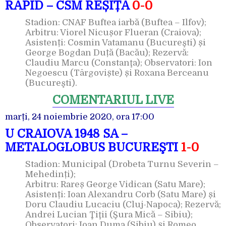
RAPID – CSM REȘIȚA
0-0
Stadion: CNAF Buftea iarbă (Buftea – Ilfov);
Arbitru: Viorel Nicușor Flueran (Craiova);
Asistenți: Cosmin Vatamanu (Bucureşti) și
George Bogdan Duță (Bacău); Rezervă:
Claudiu Marcu (Constanţa); Observatori: Ion
Negoescu (Târgoviște) și Roxana Berceanu
(Bucureşti).
COMENTARIUL LIVE
marți, 24 noiembrie 2020, ora 17:00
U CRAIOVA 1948 SA –
METALOGLOBUS BUCUREŞTI
1-0
Stadion: Municipal (Drobeta Turnu Severin –
Mehedinți);
Arbitru: Rareș George Vidican (Satu Mare);
Asistenți: Ioan Alexandru Corb (Satu Mare) și
Doru Claudiu Lucaciu (Cluj-Napoca); Rezervă;
Andrei Lucian Ţiţii (Şura Mică – Sibiu);
Observatori: Ioan Duma (Sibiu) și Romeo