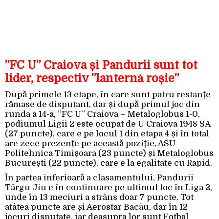
”FC U” Craiova și Pandurii sunt tot
lider, respectiv ”lanternă roșie”
După primele 13 etape, în care sunt patru restanțe
rămase de disputant, dar și după primul joc din
runda a 14-a, ”FC U” Craiova – Metaloglobus 1-0,
podiumul Ligii 2 este ocupat de U Craiova 1948 SA
(27 puncte), care e pe locul 1 din etapa 4 și în total
are zece prezențe pe această poziție, ASU
Politehnica Timișoara (23 puncte) și Metaloglobus
București (22 puncte), care e la egalitate cu Rapid.
În partea inferioară a clasamentului, Pandurii
Târgu Jiu e în continuare pe ultimul loc în Liga 2,
unde în 13 meciuri a strâns doar 7 puncte. Tot
atâtea puncte are și Aerostar Bacău, dar în 12
jocuri disputate, iar deasupra lor sunt Fotbal