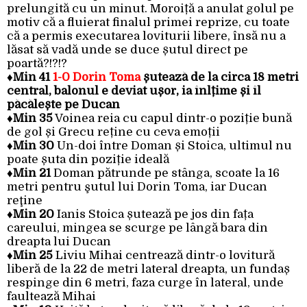
prelungită cu un minut. Moroiță a anulat golul pe
motiv că a fluierat finalul primei reprize, cu toate
că a permis executarea loviturii libere, însă nu a
lăsat să vadă unde se duce șutul direct pe
poartă?!?!?
♦
Min 41
1-0 Dorin Toma
șutează de la circa 18 metri
central, balonul e deviat ușor, ia înlțime și îl
păcălește pe Ducan
♦
Min 35
Voinea reia cu capul dintr-o poziție bună
de gol și Grecu reține cu ceva emoții
♦
Min 30
Un-doi între Doman și Stoica, ultimul nu
poate șuta din poziție ideală
♦
Min 21
Doman pătrunde pe stânga, scoate la 16
metri pentru şutul lui Dorin Toma, iar Ducan
reţine
♦
Min 20
Ianis Stoica șutează pe jos din fața
careului, mingea se scurge pe lângă bara din
dreapta lui Ducan
♦
Min 25
Liviu Mihai centrează dintr-o lovitură
liberă de la 22 de metri lateral dreapta, un fundaș
respinge din 6 metri, faza curge în lateral, unde
faultează Mihai