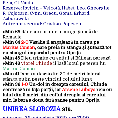
Peia, Ct. Vaida
Rezerve: Iovicin – Velcotă, Habet, Leo. Gheorghe,
R. Cojocaru, C-tin. Grecu, Goma, Erhard,
Zaborowski
Antrenor secund: Cristian Popescu
♦
Min 68
Răileanu prinde o minge șutată de
Remacle
♦
Min 64
2-0
Văsălie îl angajează în careu pe
Marius Coman
, care preia în stânga și șutează tot
cu stângul imparabil pentru Oprița
♦
Min 48
Dieu trimite cu șpițul și Răilean parează
♦
Min 46
Viorel Chinde
îi lasă locul pe teren lui
Marius Coman
♦
Min 41
Ispas șutează din 20 de metri lateral
stânga puțin peste vinclul colțului lung
♦
Min 36
1-0
Un-doi în dreapta careului, Chinde
centrează în fața porții, iar
Arsene Luboya
reia cu
latul din 6 metri, din colțul dreapta al careului
mic, la bara a doua, fără șanse pentru Oprița
UNIREA SLOBOZIA
stă.
miercuri, 25 noiembrie 2020, ora 17:00