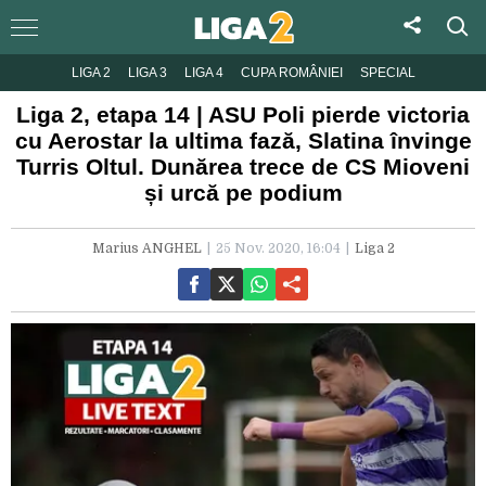
LIGA 2
LIGA 3
LIGA 4
CUPA ROMÂNIEI
SPECIAL
Liga 2, etapa 14 | ASU Poli pierde victoria
cu Aerostar la ultima fază, Slatina învinge
Turris Oltul. Dunărea trece de CS Mioveni
și urcă pe podium
Marius ANGHEL
25 Nov. 2020, 16:04
Liga 2