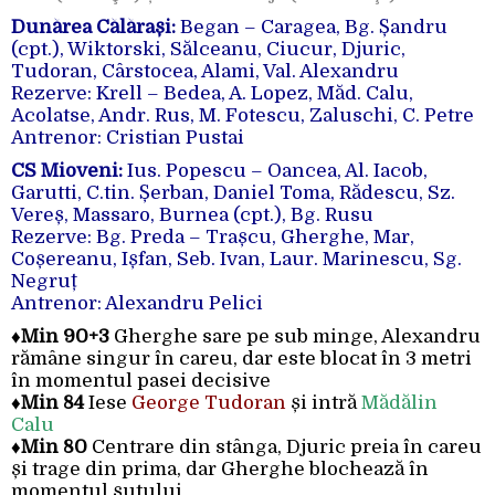
Dunărea Călărași:
Began – Caragea, Bg. Șandru
(cpt.), Wiktorski, Sălceanu, Ciucur, Djuric,
Tudoran, Cârstocea, Alami, Val. Alexandru
Rezerve: Krell – Bedea, A. Lopez, Măd. Calu,
Acolatse, Andr. Rus, M. Fotescu, Zaluschi, C. Petre
Antrenor: Cristian Pustai
CS Mioveni:
Ius. Popescu – Oancea, Al. Iacob,
Garutti, C.tin. Șerban, Daniel Toma, Rădescu, Sz.
Vereș, Massaro, Burnea (cpt.), Bg. Rusu
Rezerve: Bg. Preda – Trașcu, Gherghe, Mar,
Coșereanu, Ișfan, Seb. Ivan, Laur. Marinescu, Sg.
Negruț
Antrenor: Alexandru Pelici
♦
Min 90+3
Gherghe sare pe sub minge, Alexandru
rămâne singur în careu, dar este blocat în 3 metri
în momentul pasei decisive
♦
Min 84
Iese
George Tudoran
și intră
Mădălin
Calu
♦
Min 80
Centrare din stânga, Djuric preia în careu
și trage din prima, dar Gherghe blochează în
momentul șutului