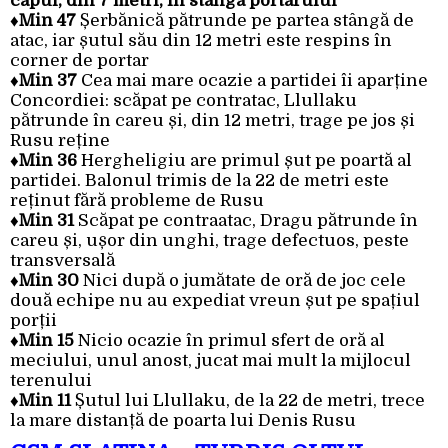
capul, din 7 metri, în stânga portarului
♦
Min 47
Șerbănică pătrunde pe partea stângă de
atac, iar șutul său din 12 metri este respins în
corner de portar
♦
Min 37
Cea mai mare ocazie a partidei îi aparține
Concordiei: scăpat pe contratac, Llullaku
pătrunde în careu și, din 12 metri, trage pe jos și
Rusu reține
♦
Min 36
Hergheligiu are primul șut pe poartă al
partidei. Balonul trimis de la 22 de metri este
reținut fără probleme de Rusu
♦
Min 31
Scăpat pe contraatac, Dragu pătrunde în
careu și, ușor din unghi, trage defectuos, peste
transversală
♦
Min 30
Nici după o jumătate de oră de joc cele
două echipe nu au expediat vreun șut pe spațiul
porții
♦
Min 15
Nicio ocazie în primul sfert de oră al
meciului, unul anost, jucat mai mult la mijlocul
terenului
♦
Min 11
Șutul lui Llullaku, de la 22 de metri, trece
la mare distanță de poarta lui Denis Rusu