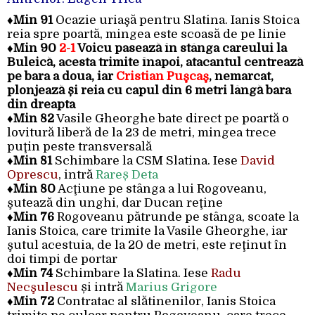
♦
Min 91
Ocazie uriaşă pentru Slatina. Ianis Stoica
reia spre poartă, mingea este scoasă de pe linie
♦
Min 90
2-1
Voicu pasează în stânga careului la
Buleică, acesta trimite înapoi, atacantul centrează
pe bara a doua, iar
Cristian Puşcaş
, nemarcat,
plonjează și reia cu capul din 6 metri lângă bara
din dreapta
♦
Min 82
Vasile Gheorghe bate direct pe poartă o
lovitură liberă de la 23 de metri, mingea trece
puţin peste transversală
♦
Min 81
Schimbare la CSM Slatina. Iese
David
Oprescu
, intră
Rareș Deta
♦
Min 80
Acţiune pe stânga a lui Rogoveanu,
şutează din unghi, dar Ducan reţine
♦
Min 76
Rogoveanu pătrunde pe stânga, scoate la
Ianis Stoica, care trimite la Vasile Gheorghe, iar
şutul acestuia, de la 20 de metri, este reţinut în
doi timpi de portar
♦
Min 74
Schimbare la Slatina. Iese
Radu
Necşulescu
și intră
Marius Grigore
♦
Min 72
Contratac al slătinenilor, Ianis Stoica