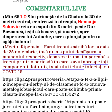
(Reşiţa).
COMENTARIUL LIVE
♦
Min 66
1-0
Stoi primește de la Gladun la 20 de
metri central, centrează în dreapta,
Nemanja
Sokovic
reia cu capul din 6 metri, peste Dur-
Bozoancă, ieșit să boxeze, și înscrie, spre
disperarea lui Antoche, care a plonjat pentru a
agăța balonul
♦
Meciul Ripensia – Farul trebuia să aibă loc la data
de 25 noiembrie, însă
nu s-a putut desfășura la
momentul respectiv
, deoarece trupa timișoreană a
trecut printr-o perioadă în care a avut
aproape toți
componenții lotului și staffului tehnic
infectați cu
COVID-19.
https://liga2.prosport.ro/seria-1/etapa-a-14-a-a-ligii-
2-incepe-cu-derby-ul-de-clasament-fc-u-craiova-
metaloglobus-jocul-care-poate-schimba-prima-
clasata-incepe-la-ora-1700-19159272
https://liga2.prosport.ro/seria-1/ripensia-nu-poate-
juca-nici-cu-farul-si-ajunge-la-trei-meciuri-
consecutive-amanate-din-cauza-covid-19-