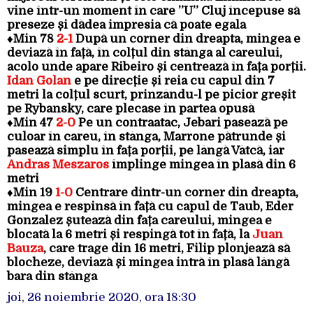
vine într-un moment în care ”U” Cluj începuse să
preseze și dădea impresia că poate egala
♦
Min 78
2-1
După un corner din dreapta, mingea e
deviază în față, în colțul din stânga al careului,
acolo unde apare Ribeiro și centrează în fața porții.
Idan Golan
e pe direcție și reia cu capul din 7
metri la colțul scurt, prinzându-l pe picior greșit
pe Rybansky, care plecase în partea opusă
♦
Min 47
2-0
Pe un contraatac, Jebari pasează pe
culoar în careu, în stânga, Marrone pătrunde și
pasează simplu în fața porții, pe lângă Vâtcă, iar
Andras Meszaros
împlinge mingea în plasă din 6
metri
♦
Min 19
1-0
Centrare dintr-un corner din dreapta,
mingea e respinsă în față cu capul de Taub, Eder
Gonzalez șutează din fața careului, mingea e
blocată la 6 metri și respingă tot în față, la
Juan
Bauza
, care trage din 16 metri, Filip plonjează să
blocheze, deviază și mingea intră în plasă lângă
bara din stânga
joi, 26 noiembrie 2020, ora 18:30