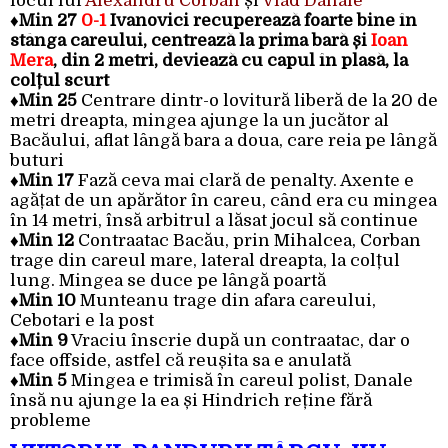
locul lui
Alexandru Corban
și
Vlad Danale
♦
Min 27
0-1
Ivanovici recuperează foarte bine în
stânga careului, centrează la prima bară și
Ioan
Mera
, din 2 metri, deviează cu capul în plasă, la
colțul scurt
♦
Min 25
Centrare dintr-o lovitură liberă de la 20 de
metri dreapta, mingea ajunge la un jucător al
Bacăului, aflat lângă bara a doua, care reia pe lângă
buturi
♦
Min 17
Fază ceva mai clară de penalty. Axente e
agățat de un apărător în careu, când era cu mingea
în 14 metri, însă arbitrul a lăsat jocul să continue
♦
Min 12
Contraatac Bacău, prin Mihalcea, Corban
trage din careul mare, lateral dreapta, la colțul
lung. Mingea se duce pe lângă poartă
♦Min 10
Munteanu trage din afara careului,
Cebotari e la post
♦
Min 9
Vraciu înscrie după un contraatac, dar o
face offside, astfel că reușita sa e anulată
♦
Min 5
Mingea e trimisă în careul polist, Danale
însă nu ajunge la ea și Hindrich reține fără
probleme