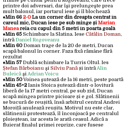
trimite pe culoar pentru Rogoveanu, care trece
printre doi adversari, dar îşi prelungeşte prea
mult balonul, iar portarul iese şi îl blochează
♦
Min 66
2-0
La un corner din dreapta centrat în
careul mic, Ducan iese pe sub minge și
Marian
Manea
reia cu capul din 5 metri în poarta goală
♦
Min 65
Schimbare la Slatina. Iese
Cătălin Doman
,
intră
Daniel Rogoveanu
♦
Min 60
Doman trage de la 20 de metri, Ducan
scapă balonul în corner. Faza fixă rămâne fără
rezultat
♦
Min 57
Dublă schimbare la Turris Oltul. Ies
Ștefan Bărboianu
şi
Silviu Pană
și intră
Alin
Buleică
şi
Adrian Voicu
♦
Min 50
Voinea şutează de la 16 metri, peste poartă
♦
Min 45+2
Ianis Stoica șutează dintr-o lovitură
liberă de la 17 metri central, pe sub zid, Ducan
scapă mingea printre picioare și e gol. Slătinenii
se bucură de reușită, însă arbitrul central Andrei
Moroiță anulează reușita. Motivul nu este clar,
slătinenii protestează, îl înconjoacă pe centralul
ploieștean, iar acesta le arată ceasul. Adică a
fluierat finalul primei reprize, care fusese