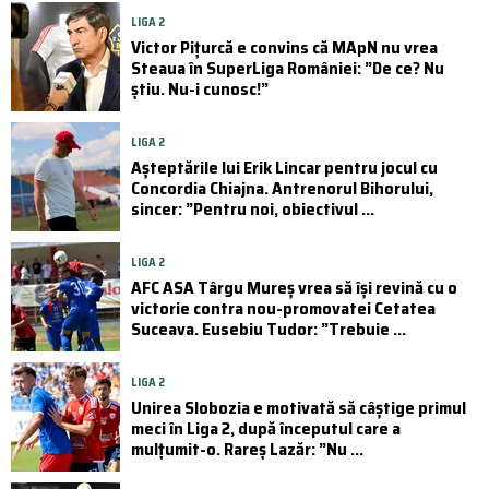
LIGA 2
Victor Pițurcă e convins că MApN nu vrea
Steaua în SuperLiga României: ”De ce? Nu
știu. Nu-i cunosc!”
LIGA 2
Așteptările lui Erik Lincar pentru jocul cu
Concordia Chiajna. Antrenorul Bihorului,
sincer: ”Pentru noi, obiectivul ...
LIGA 2
AFC ASA Târgu Mureș vrea să își revină cu o
victorie contra nou-promovatei Cetatea
Suceava. Eusebiu Tudor: ”Trebuie ...
LIGA 2
Unirea Slobozia e motivată să câștige primul
meci în Liga 2, după începutul care a
mulțumit-o. Rareș Lazăr: ”Nu ...