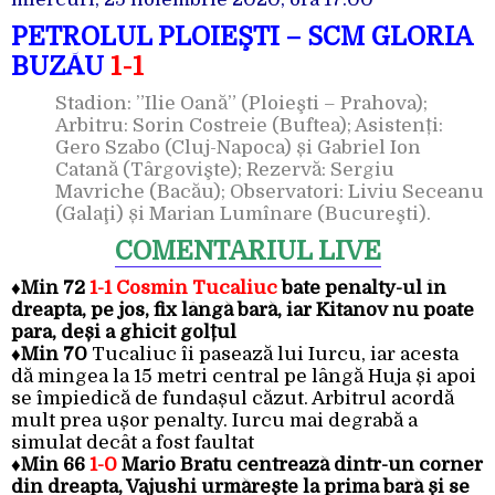
PETROLUL PLOIEŞTI – SCM GLORIA
BUZĂU
1-1
Stadion: ”Ilie Oană” (Ploieşti – Prahova);
Arbitru: Sorin Costreie (Buftea); Asistenți:
Gero Szabo (Cluj-Napoca) și Gabriel Ion
Catană (Târgovişte); Rezervă: Sergiu
Mavriche (Bacău); Observatori: Liviu Seceanu
(Galaţi) și Marian Lumînare (Bucureşti).
COMENTARIUL LIVE
♦
Min 72
1-1 Cosmin Tucaliuc
bate penalty-ul în
dreapta, pe jos, fix lângă bară, iar Kitanov nu poate
para, deși a ghicit golțul
♦
Min 70
Tucaliuc îi pasează lui Iurcu, iar acesta
dă mingea la 15 metri central pe lângă Huja și apoi
se împiedică de fundașul căzut. Arbitrul acordă
mult prea ușor penalty. Iurcu mai degrabă a
simulat decât a fost faultat
♦
Min 66
1-0
Mario Bratu centrează dintr-un corner
din dreapta, Vajushi urmărește la prima bară și se