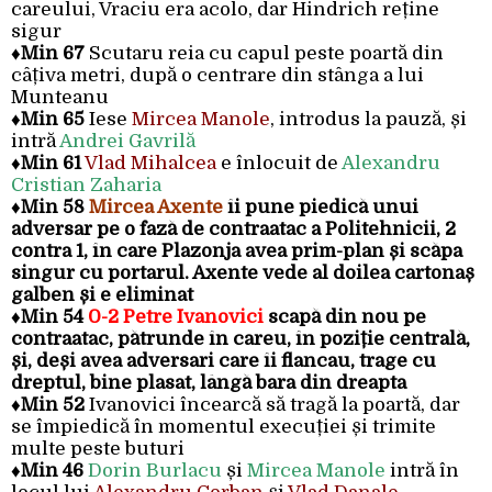
careului, Vraciu era acolo, dar Hindrich reține
sigur
♦
Min 67
Scutaru reia cu capul peste poartă din
câțiva metri, după o centrare din stânga a lui
Munteanu
♦
Min 65
Iese
Mircea Manole
, introdus la pauză, și
intră
Andrei Gavrilă
♦
Min 61
Vlad Mihalcea
e înlocuit de
Alexandru
Cristian Zaharia
♦
Min 58
Mircea Axente
îi pune piedică unui
adversar pe o fază de contraatac a Politehnicii, 2
contra 1, în care Plazonja avea prim-plan și scăpa
singur cu portarul. Axente vede al doilea cartonaș
galben și e eliminat
♦
Min 54
0-2 Petre Ivanovici
scapă din nou pe
contraatac, pătrunde în careu, în poziție centrală,
și, deși avea adversari care îi flancau, trage cu
dreptul, bine plasat, lângă bara din dreapta
♦
Min 52
Ivanovici încearcă să tragă la poartă, dar
se împiedică în momentul execuției și trimite
multe peste buturi
♦
Min 46
Dorin Burlacu
și
Mircea Manole
intră în