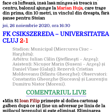
face că luftează, însă lasă mingea să treacă în
centru, balonul ajunge la
Marian Huja
, care trage
din prima, din 10 metri, în vinclul din dreapta, fără
șanse pentru Stoian
joi, 26 noiembrie 2020, ora 16:30
FK CSIKSZEREDA – UNIVERSITATEA
CLUJ
2-1
Stadion: Municipal (Miercurea Ciuc –
Harghita);
Arbitru: Iulian Călin (Ştefăneşti – Argeş);
Asistenți: Nicușor Marin (Suseni – Argeş) și
Daniel Vlase (Galaţi); Rezervă: Cristian
Moldoveanu (Sfântu Gheorghe); Observatori:
Constantin Gheorghe (Suceava) și Laurenţiu
Dumitru Nistor (Moreni).
COMENTARIUL LIVE
♦
Min 81
Ioan Filip
primește al doilea cartonaș
galben după ce își ține un adversar pe linia de la
mijlocul terenului și este eliminat. Eliminarea