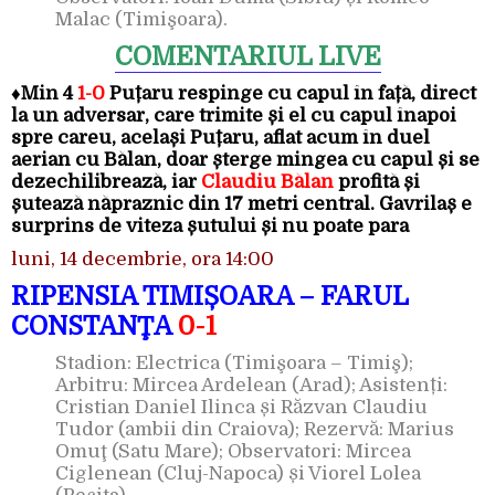
Malac (Timişoara).
COMENTARIUL LIVE
♦
Min 4
1-0
Puțaru respinge cu capul în față, direct
la un adversar, care trimite și el cu capul înapoi
spre careu, același Puțaru, aflat acum în duel
aerian cu Bălan, doar șterge mingea cu capul și se
dezechilibrează, iar
Claudiu Bălan
profită și
șutează năpraznic din 17 metri central. Gavrilaș e
surprins de viteza șutului și nu poate para
luni, 14 decembrie, ora 14:00
RIPENSIA TIMIȘOARA – FARUL
CONSTANŢA
0-1
Stadion: Electrica (Timişoara – Timiş);
Arbitru: Mircea Ardelean (Arad); Asistenți:
Cristian Daniel Ilinca și Răzvan Claudiu
Tudor (ambii din Craiova); Rezervă: Marius
Omuţ (Satu Mare); Observatori: Mircea
Ciglenean (Cluj-Napoca) și Viorel Lolea