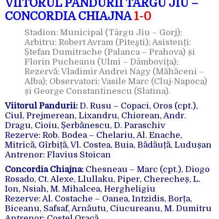
VIITORUL PANDURII TÂRGU JIU –
CONCORDIA CHIAJNA
1-0
Stadion: Municipal (Târgu Jiu – Gorj);
Arbitru: Robert Avram (Piteşti); Asistenți:
Ștefan Dumitrache (Palanca – Prahova) și
Florin Pucheanu (Ulmi – Dâmboviţa);
Rezervă: Vladimir Andrei Nagy (Măhăceni –
Alba); Observatori: Vasile Marc (Cluj-Napoca)
și George Constantinescu (Slatina).
Viitorul Pandurii:
D. Rusu – Copaci, Oros (cpt.),
Ciul, Prejmerean, Lixandru, Chiorean, Andr.
Dragu, Cioiu, Șerbănescu, D. Paraschiv
Rezerve: Rob. Bodea – Chelariu, Al. Enache,
Mitrică, Gîrbiță, Vl. Costea, Buia, Bădăuță, Ludușan
Antrenor: Flavius Stoican
Concordia Chiajna:
Chesneau – Marc (cpt.), Diogo
Rosado, Ct. Alexe, Llullaku, Piper, Cherecheș, L.
Ion, Nsiah, M. Mihalcea, Hergheligiu
Rezerve: Al. Costache – Oanea, Intzidis, Borța,
Biceanu, Safsaf, Arnăutu, Ciucureanu, M. Dumitru
Antrenor: Costel Oracă