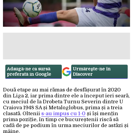
Adaugă-ne ca sursă
Urmărește-ne in
preferată în Google
Discover
Două etape au mai rămas de desfășurat în 2020
din Liga 2, iar prima dintre ele a început ieri seară,
cu meciul de la Drobeta Turnu Severin dintre U
Craiova 1948 SA și Metaloglobus, prima și a treia
clasată. Oltenii
s-au impus cu 1-0
și își mențin
prima poziție, în timp ce bucureștenii riscă să
cadă de pe podium în urma meciurilor de astăzi și
mâine.