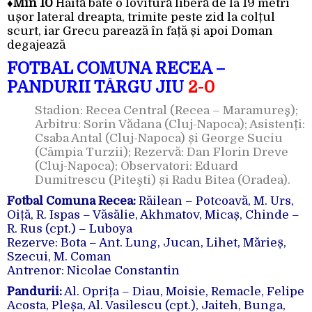
♦
Min 10
Haită bate o lovitură liberă de la 19 metri
ușor lateral dreapta, trimite peste zid la colțul
scurt, iar Grecu parează în față și apoi Doman
degajează
FOTBAL COMUNA RECEA –
PANDURII TÂRGU JIU
2-0
Stadion: Recea Central (Recea – Maramureş);
Arbitru: Sorin Vădana (Cluj-Napoca); Asistenți:
Csaba Antal (Cluj-Napoca) și George Suciu
(Câmpia Turzii); Rezervă: Dan Florin Dreve
(Cluj-Napoca); Observatori: Eduard
Dumitrescu (Piteşti) și Radu Bitea (Oradea).
Fotbal Comuna Recea:
Răilean – Potcoavă, M. Urs,
Oiță, R. Ispas – Văsălie, Akhmatov, Micaș, Chinde –
R. Rus (cpt.) – Luboya
Rezerve: Bota – Ant. Lung, Jucan, Lihet, Mărieș,
Szecui, M. Coman
Antrenor: Nicolae Constantin
Pandurii:
Al. Oprița – Diau, Moisie, Remacle, Felipe
Acosta, Pleșa, Al. Vasilescu (cpt.), Jaiteh, Bunga,