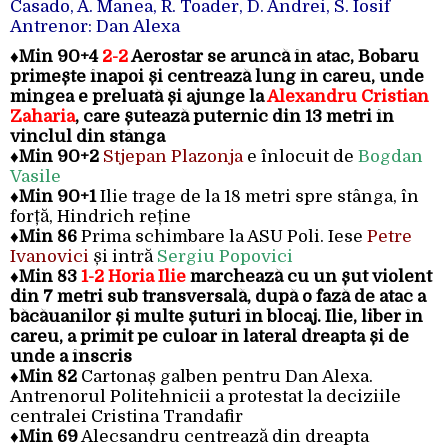
Casado, A. Manea, R. Toader, D. Andrei, S. Iosif
Antrenor: Dan Alexa
♦
Min 90+4
2-2
Aerostar se aruncă în atac, Bobaru
primește înapoi și centrează lung în careu, unde
mingea e preluată și ajunge la
Alexandru Cristian
Zaharia
, care șutează puternic din 13 metri în
vinclul din stânga
♦
Min 90+2
Stjepan Plazonja
e înlocuit de
Bogdan
Vasile
♦
Min 90+1
Ilie trage de la 18 metri spre stânga, în
forță, Hindrich reține
♦
Min 86
Prima schimbare la ASU Poli. Iese
Petre
Ivanovici
și intră
Sergiu Popovici
♦
Min 83
1-2 Horia Ilie
marchează cu un șut violent
din 7 metri sub transversală, după o fază de atac a
băcăuanilor și multe șuturi în blocaj. Ilie, liber în
careu, a primit pe culoar în lateral dreapta și de
unde a înscris
♦
Min 82
Cartonaș galben pentru Dan Alexa.
Antrenorul Politehnicii a protestat la deciziile
centralei Cristina Trandafir
♦
Min 69
Alecsandru centrează din dreapta