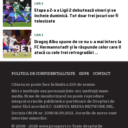
LIGA 2
Etapa a 2-a a Ligii 2 debutează vineri și se
încheie duminică. Tot doar trei jocuri vor fi
televizate
LIGA 2
Dragoș Albu spune de ce nu s-a mai întors la
FC Hermannstadt și le răspunde celor care îl
atacă cu cele trei retrogradări ...
POLITICA DE CONFIDENTIALITATE
GDPR
CONTACT
Citarea se poate face în limita a 250 de semne.
Nici o instituţie sau persoană (site-uri, instituţii mass-
media, firme de monitorizare) nu poate reproduce
integral scrierile publicistice purtătoare de Drepturi de
Autor fără acordul S.C. GANDUL MEDIA NETWORK SRL.
Decizia ONJN nr. 1598/16.09.2021. Jocurile de noroc sunt
interzise minorilor.
© 2008 - 2026 www.prosport.ro Toate drepturile