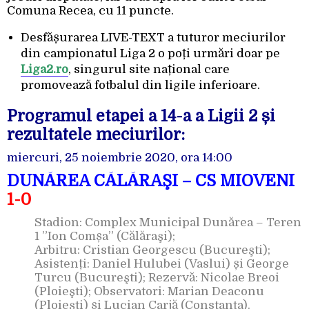
Comuna Recea, cu 11 puncte.
Desfășurarea LIVE-TEXT a tuturor meciurilor
din campionatul Liga 2 o poți urmări doar pe
Liga2.ro
, singurul site național care
promovează fotbalul din ligile inferioare.
Programul etapei a 14-a a Ligii 2 și
rezultatele meciurilor:
miercuri, 25 noiembrie 2020, ora 14:00
DUNĂREA CĂLĂRAŞI – CS MIOVENI
1-0
Stadion: Complex Municipal Dunărea – Teren
1 ”Ion Comșa” (Călăraşi);
Arbitru: Cristian Georgescu (Bucureşti);
Asistenți: Daniel Hulubei (Vaslui) și George
Turcu (Bucureşti); Rezervă: Nicolae Breoi
(Ploieşti); Observatori: Marian Deaconu
(Ploieşti) și Lucian Carjă (Constanţa).