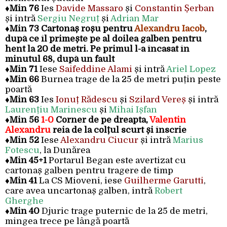
♦Min 76
Ies
Davide Massaro
și
Constantin Șerban
și intră
Sergiu Negruț
și
Adrian Mar
♦
Min 73 Cartonaș roșu pentru
Alexandru Iacob
,
după ce îl primește pe al doilea galben pentru
hent la 20 de metri. Pe primul l-a încasat în
minutul 68, după un fault
♦
Min 71
Iese
Saifeddine Alami
și intră
Ariel Lopez
♦
Min 66
Burnea trage de la 25 de metri puțin peste
poartă
♦
Min 63
Ies
Ionuț Rădescu
și
Szilard Vereș
și intră
Laurențiu Marinescu
și
Mihai Ișfan
♦
Min 56
1-0
Corner de pe dreapta,
Valentin
Alexandru
reia de la colțul scurt și înscrie
♦
Min 52
Iese
Alexandru Ciucur
și intră
Marius
Fotescu
, la Dunărea
♦
Min 45+1
Portarul Began este avertizat cu
cartonaș galben pentru tragere de timp
♦
Min 41
La CS Mioveni, iese
Guilherme Garutti
,
care avea uncartonaș galben, intră
Robert
Gherghe
♦
Min 40
Djuric trage puternic de la 25 de metri,
mingea trece pe lângă poartă