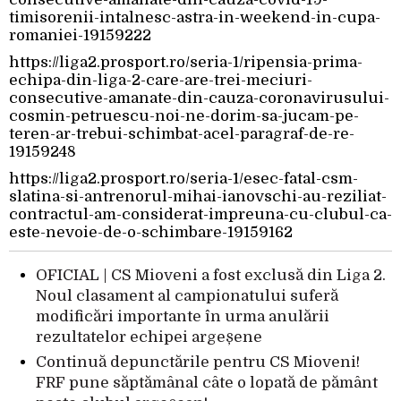
timisorenii-intalnesc-astra-in-weekend-in-cupa-
romaniei-19159222
https://liga2.prosport.ro/seria-1/ripensia-prima-
echipa-din-liga-2-care-are-trei-meciuri-
consecutive-amanate-din-cauza-coronavirusului-
cosmin-petruescu-noi-ne-dorim-sa-jucam-pe-
teren-ar-trebui-schimbat-acel-paragraf-de-re-
19159248
https://liga2.prosport.ro/seria-1/esec-fatal-csm-
slatina-si-antrenorul-mihai-ianovschi-au-reziliat-
contractul-am-considerat-impreuna-cu-clubul-ca-
este-nevoie-de-o-schimbare-19159162
OFICIAL | CS Mioveni a fost exclusă din Liga 2.
Noul clasament al campionatului suferă
modificări importante în urma anulării
rezultatelor echipei argeșene
Continuă depunctările pentru CS Mioveni!
FRF pune săptămânal câte o lopată de pământ