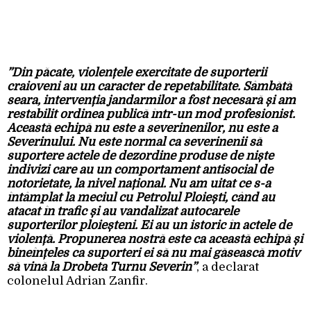
”Din păcate, violențele exercitate de suporterii
craioveni au un caracter de repetabilitate. Sâmbătă
seara, intervenția jandarmilor a fost necesară și am
restabilit ordinea publică într-un mod profesionist.
Această echipă nu este a severinenilor, nu este a
Severinului. Nu este normal ca severinenii să
suportere actele de dezordine produse de niște
indivizi care au un comportament antisocial de
notorietate, la nivel național. Nu am uitat ce s-a
întâmplat la meciul cu Petrolul Ploiești, când au
atacat în trafic și au vandalizat autocarele
suporterilor ploieșteni. Ei au un istoric în actele de
violență. Propunerea nostră este ca această echipă și
bineînțeles ca suporteri ei să nu mai găsească motiv
să vină la Drobeta Turnu Severin”
, a declarat
colonelul Adrian Zanfir.