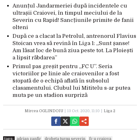
Anunțul Jandarmeriei după incidentele cu
ultrașii Craiovei, în timpul meciului de la
Severin cu Rapid! Sancțiunile primite de fanii
olteni
După ce a clacat la Petrolul, antrenorul Flavius
Stoican vrea să revină în Liga 1: „Sunt șanse!
Am lăsat loc de bună ziua peste tot. La Ploiești
a lipsit răbdarea”
Primul pas greșit pentru „FC U”. Seria
victoriilor pe linie ale craiovenilor a fost
stopată de o echipă aflată în subsolul
clasamentului. Clubul lui Mititelu s-ar putea
muta pe un stadion surpriză
Mircea OGLINDOIU
13 Oct. 2020, 11:10
Liga 2
tags:
adrian zanfir
drobeta turnu severin
fc u craiova