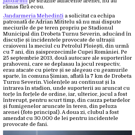
jandarmii
pe străzile adiacente arenei, nu au
rămas fără ecou.
Jandarmeria Mehedinți
a solicitat ca echipa
patronată de Adrian Mititelu să nu mai dispute
meciurile de pe teren propriu pe Stadionul
Municipal din Drobeta Turnu Severin, aducând în
discuție și incidentele provocate de ultrașii
craioveni la meciul cu Petrolul Ploiești, din urmă
cu 7 ani, din șaisprezecimile Cupei României. Pe
25 septembrie 2013, două autocare ale suporterilor
prahoveni, care se deplasau la jocul respectiv,
erau atacate cu pietre și se alegeau cu geamurile
sparte, în comuna Șimian, aflată la 7 km de Drobeta
Turnu Severin. Violențele au continuat și la
intrarea în stadion, unde suporterii au aruncat cu
torțe în forțele de ordine, iar, ulterior, jocul a fost
întrerupt, pentru scurt timp, din cauza petardelor
și fumigenelor aruncate în teren, din peluza
arenei (foto principal). A doua zi, clubul a fost
amendat cu 30.000 de lei pentru incidentele
provocate de fani.