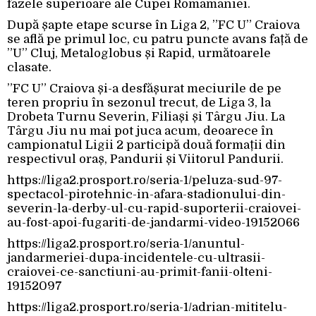
fazele superioare ale Cupei Româmâniei.
După șapte etape scurse în Liga 2, ”FC U” Craiova
se află pe primul loc, cu patru puncte avans față de
”U” Cluj, Metaloglobus și Rapid, următoarele
clasate.
”FC U” Craiova și-a desfășurat meciurile de pe
teren propriu în sezonul trecut, de Liga 3, la
Drobeta Turnu Severin, Filiași și Târgu Jiu. La
Târgu Jiu nu mai pot juca acum, deoarece în
campionatul Ligii 2 participă două formații din
respectivul oraș, Pandurii și Viitorul Pandurii.
https://liga2.prosport.ro/seria-1/peluza-sud-97-
spectacol-pirotehnic-in-afara-stadionului-din-
severin-la-derby-ul-cu-rapid-suporterii-craiovei-
au-fost-apoi-fugariti-de-jandarmi-video-19152066
https://liga2.prosport.ro/seria-1/anuntul-
jandarmeriei-dupa-incidentele-cu-ultrasii-
craiovei-ce-sanctiuni-au-primit-fanii-olteni-
19152097
https://liga2.prosport.ro/seria-1/adrian-mititelu-