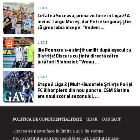
LIGA 2
Cetatea Suceava, prima victorie în Liga 2! A
învins Târgu Mureș, dar Petre Grigoraș știe
că greul abia începe: ”Vedem ...
LIGA 2
Ilie Poenaru s-a simțit umilit după eșecul cu
Bistrița! Discurs cu țintă directă către
jucătorii Sloboziei: ”Vreau ...
LIGA 2
Etapa 2 Liga 2 | Mult-lăudatele Știința Poli și
FC Bihor pierd din nou puncte. CSM Slatina
are noul scor al sezonului, ...
POLITICA DE CONFIDENTIALITATE
GDPR
CONTACT
Citarea se poate face în limita a 250 de semne.
Nici o instituţie sau persoană (site-uri, instituţii mass-