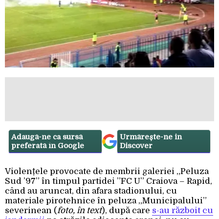
Adaugă-ne ca sursă
Urmărește-ne in
preferată în Google
Discover
Violențele provocate de membrii galeriei „Peluza
Sud ’97” în timpul partidei ”FC U” Craiova – Rapid,
când au aruncat, din afara stadionului, cu
materiale pirotehnice în peluza „Municipalului”
severinean (
foto, în text
), după care
s-au războit cu