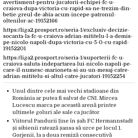
avertisment-pentru-jucatorii-echipei-fc-u-
craiova-dupa-victoria-cu-rapid-sa-ne-trezim-din-
betie-greul-de-abia-acum-incepe-patronul-
oltenilor-ac-19152166
https://liga2.prosport.ro/seria-1/exclusiv-decizie-
socanta-la-fc-u-craiova-adrian-mititelu-l-a-demis-
pe-nicolo-napoli-dupa-victoria-cu-5-0-cu-rapid-
19152201
https://liga2.prosport.ro/seria-1/suporterii-fc-u-
craiova-saluta-indepartarea-lui-nicolo-napoli-pe-
care-il-numesc-marioneta-si-au-un-mesaj-catre-
adrian-mititelu-si-altul-catre-jucatori-19152254
Unul dintre cele mai vechi stadioane din
România ar putea fi salvat de CNI. Mircea
Lucescu marca pe această arenă printre
ultimele goluri ale sale ca jucător
Viitorul Pandurii ține în șah FC Hermannstadt
și sibienii ratează șansa să urce pe locul 1.
Gorjenii, la a doua remiză consecutivă