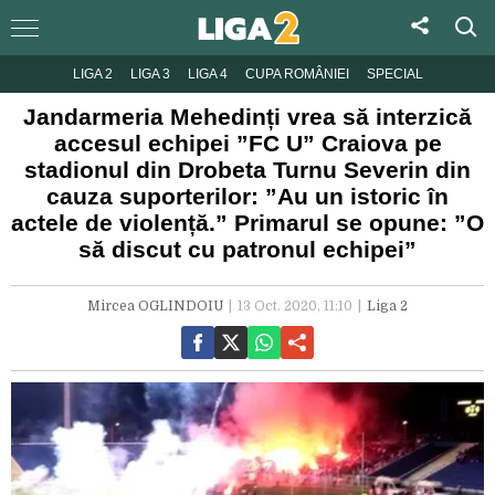
LIGA 2
LIGA 3
LIGA 4
CUPA ROMÂNIEI
SPECIAL
Jandarmeria Mehedinți vrea să interzică
accesul echipei ”FC U” Craiova pe
stadionul din Drobeta Turnu Severin din
cauza suporterilor: ”Au un istoric în
actele de violență.” Primarul se opune: ”O
să discut cu patronul echipei”
Mircea OGLINDOIU
13 Oct. 2020, 11:10
Liga 2