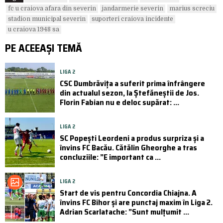
fc u craiova afara din severin
jandarmerie severin
marius screciu
stadion municipal severin
suporteri craiova incidente
u craiova 1948 sa
PE ACEEAȘI TEMĂ
LIGA 2
CSC Dumbrăvița a suferit prima înfrângere
din actualul sezon, la Ștefăneștii de Jos.
Florin Fabian nu e deloc supărat: ...
LIGA 2
SC Popești Leordeni a produs surpriza și a
învins FC Bacău. Cătălin Gheorghe a tras
concluziile: ”E important ca ...
LIGA 2
Start de vis pentru Concordia Chiajna. A
învins FC Bihor și are punctaj maxim în Liga 2.
Adrian Scarlatache: ”Sunt mulțumit ...