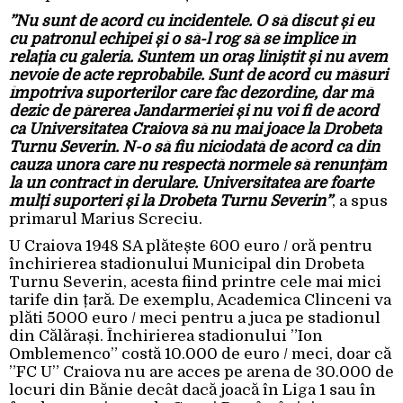
”Nu sunt de acord cu incidentele. O să discut și eu
cu patronul echipei și o să-l rog să se implice în
relația cu galeria. Suntem un oraș liniștit și nu avem
nevoie de acte reprobabile. Sunt de acord cu măsuri
împotriva suporterilor care fac dezordine, dar mă
dezic de părerea Jandarmeriei și nu voi fi de acord
ca Universitatea Craiova să nu mai joace la Drobeta
Turnu Severin. N-o să fiu niciodată de acord ca din
cauza unora care nu respectă normele să renunțăm
la un contract în derulare. Universitatea are foarte
mulți suporteri și la Drobeta Turnu Severin”
, a spus
primarul Marius Screciu.
U Craiova 1948 SA plătește 600 euro / oră pentru
închirierea stadionului Municipal din Drobeta
Turnu Severin, acesta fiind printre cele mai mici
tarife din țară. De exemplu, Academica Clinceni va
plăti 5000 euro / meci pentru a juca pe stadionul
din Călărași. Închirierea stadionului ”Ion
Omblemenco” costă 10.000 de euro / meci, doar că
”FC U” Craiova nu are acces pe arena de 30.000 de
locuri din Bănie decât dacă joacă în Liga 1 sau în