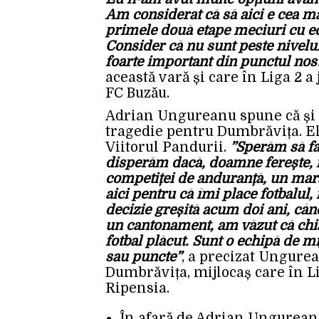
Am considerat că să aici e cea m
primele două etape meciuri cu ech
Consider că nu sunt peste nivelu
foarte important din punctul nos
această vară și care în Liga 2 a
FC Buzău.
Adrian Ungureanu spune că și un
tragedie pentru Dumbrăvița. El a
Viitorul Pandurii.
”Sperăm să fa
disperăm dacă, doamne ferește, n
competiței de anduranță, un mara
aici pentru că îmi place fotbalul
decizie greșită acum doi ani, cân
un cantonament, am văzut că chia
fotbal plăcut. Sunt o echipă de m
sau puncte”
, a precizat Ungurea
Dumbrăvița, mijlocaș care în L
Ripensia.
În afară de Adrian Ungureanu