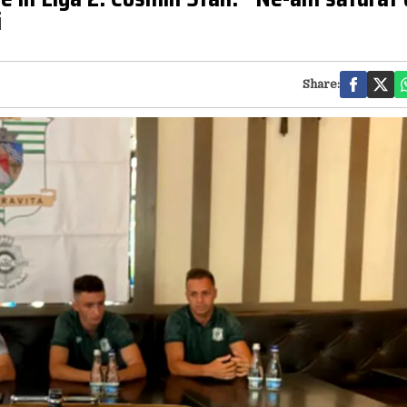
i
Share: