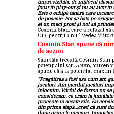
imprevizibilă, de mijlocul clasa
jucat în play-out și nu au avut 
Este o echipă tânără care încearc
de posesie. Pot să bată pe oricjne
ei un meci prost și noi să prind
Cosmin Stan, care a refuzat să 
U18, pentru a nu-l vedea Viitor
Cosmin Stan spune că nimen
de sezon
Sâmbăta trecută, Cosmin Stan pu
potențialul său. Acum, antrenor
spune că a la potențial maxim 
”Pregătirea a fost așa cum am gâ
jucători. Am pierdut jucători impo
înlocuim. Vârful de formă nu se 
consideram, că eram la jumătate 
procente în aceste zile. Eu consid
din prima etapă…cred că sunt doar
după primele meciuri. Important 