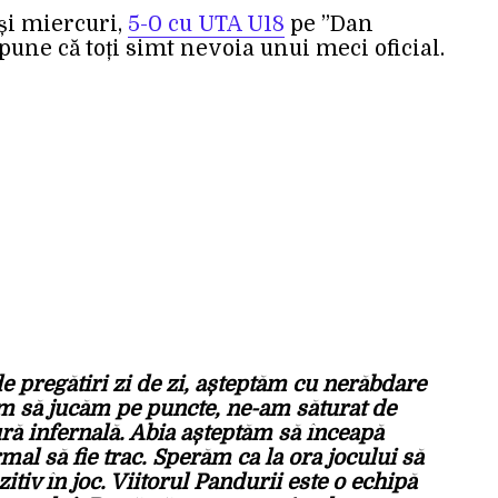
și miercuri,
5-0 cu UTA U18
pe ”Dan
pune că toți simt nevoia unui meci oficial.
 pregătiri zi de zi, așteptăm cu nerăbdare
ăm să jucăm pe puncte, ne-am săturat de
ură infernală. Abia așteptăm să înceapă
mal să fie trac. Sperăm ca la ora jocului să
tiv în joc. Viitorul Pandurii este o echipă