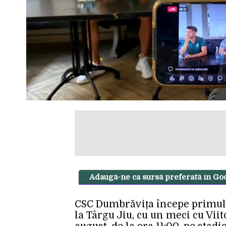
Adaugă-ne ca sursă preferată în Go
CSC Dumbrăvița începe primul s
la Târgu Jiu, cu un meci cu Viit