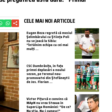
CELE MAI NOI ARTICOLE
Eugen Beza regretă că meciul
Șelimbărului cu Știința Poli
nu se joacă la Sibiu:
”Întâlnim echipa cu cei mai
mulţi ...
CSC Dumbrăvița, în fața
primei deplasări a noului
sezon, pe terenul nou-
promovatei din Ștefăneștii
de Jos. Florian ...
Victor Pițurcă e convins că
MApN nu vrea Steaua în
SuperLiga României: ”De ce?
Nu știu. Nu-i cunosc!”