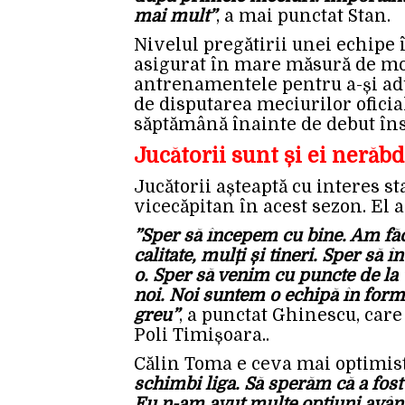
mai mult”
, a mai punctat Stan.
Nivelul pregătirii unei echipe 
asigurat în mare măsură de mo
antrenamentele pentru a-și adu
de disputarea meciurilor oficiale
săptămână înainte de debut îns
Jucătorii sunt și ei nerăbd
Jucătorii așteaptă cu interes s
vicecăpitan în acest sezon. El a 
”Sper să începem cu bine. Am făcu
calitate, mulți și tineri. Sper să
o. Sper să venim cu puncte de la
noi. Noi suntem o echipă în form
greu”
, a punctat Ghinescu, car
Poli Timișoara..
Călin Toma e ceva mai optimis
schimbi liga. Să sperăm că a fost
Eu n-am avut multe opțiuni având