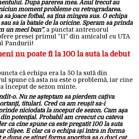
mentului. După părerea mea. Anul trecut au
în niciun moment probleme cu retrogradarea.
ă să joace fotbal, să țină mingea sus. O echipă
 sau să ia bătaie de la oricine. Sperăm să prindă
em un meci bun”
, a punctat antrenorul
ofere presei primul ”11” din amicalul cu UTA
ul Pandurii!
i nu poate fi la 100 la sută la debut
ncta că echipa era la 50 la sută din
ul spune că asta nu este o problemă, iar cine
la început de sezon minte.
ndit-o. Nu ne așteptam să pierdem câțiva
rtanți, titulari. Cred că am reușit să-i
prinde niciodată la început de sezon. Cam așa
din potențial. Probabil am crescut cu câteva
er că cine spune că este pregătit 100 la sută
 clișee. E clar că o echipă își intră în formă
e după ce atingi forma sportivă să o duci cât