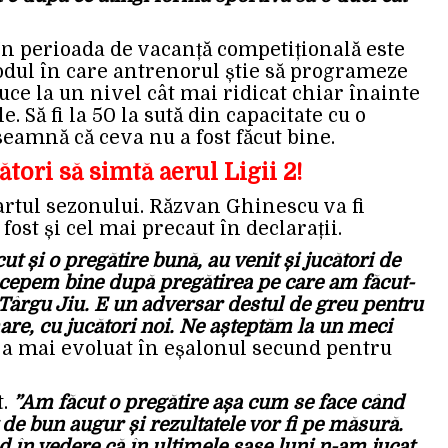
în perioada de vacanță competițională este
dul în care antrenorul știe să programeze
ce la un nivel cât mai ridicat chiar înainte
. Să fi la 50 la sută din capacitate cu o
eamnă că ceva nu a fost făcut bine.
ători să simtă aerul Ligii 2!
tartul sezonului. Răzvan Ghinescu va fi
fost și cel mai precaut în declarații.
t și o pregătire bună, au venit și jucători de
 începem bine după pregătirea pe care am făcut-
 Târgu Jiu. E un adversar destul de greu pentru
are, cu jucători noi. Ne așteptăm la un meci
e a mai evoluat în eșalonul secund pentru
t.
”Am făcut o pregătire așa cum se face când
 de bun augur și rezultatele vor fi pe măsură.
 în vedere că în ultimele șase luni n-am jucat.