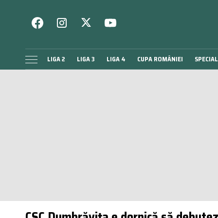
LIGA 2
LIGA 3
LIGA 4
CUPA ROMÂNIEI
SPECIAL
CSC Dumbrăvița e dornică să debuteze