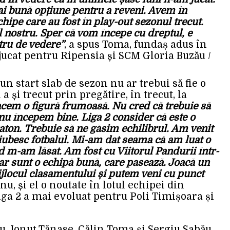
ai bună opțiune pentru a reveni. Avem în
ipe care au fost în play-out sezonul trecut.
l nostru. Sper că vom începe cu dreptul, e
tru de vedere”
, a spus Toma, fundaș adus în
 jucat pentru Ripensia și SCM Gloria Buzău /
 start slab de sezon nu ar trebui să fie o
 și trecut prin pregătire, în trecut, la
cem o figură frumoasă. Nu cred că trebuie să
u începem bine. Liga 2 consider că este o
ton. Trebuie să ne găsim echilibrul. Am venit
, iubesc fotbalul. Mi-am dat seama că am luat o
d m-am lăsat. Am fost cu Viitorul Pandurii într-
r sunt o echipă bună, care pasează. Joacă un
ijlocul clasamentului și putem veni cu punct
nu, și el o noutate în lotul echipei din
iga 2 a mai evoluat pentru Poli Timișoara și
, Ionuț Tănase, Călin Toma și Sergiu Sabău,