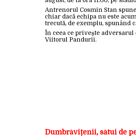
august, de la ora 11:00, pe stad
Antrenorul Cosmin Stan spune 
chiar dacă echipa nu este acu
trecută, de exemplu, spunând 
În ceea ce privește adversarul d
Viitorul Pandurii.
Dumbrăvițenii, sătui de p