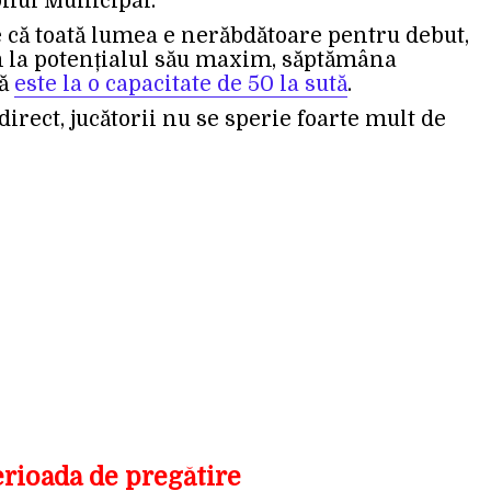
ionul Municipal.
că toată lumea e nerăbdătoare pentru debut,
m la potențialul său maxim, săptămâna
că
este la o capacitate de 50 la sută
.
irect, jucătorii nu se sperie foarte mult de
erioada de pregătire