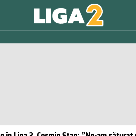
 în Liga 2. Cosmin Stan: ”Ne-am săturat 