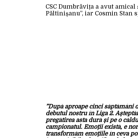
CSC Dumbrăvița a avut amical 
Păltinișanu”, iar Cosmin Stan s
”După aproape cinci săptămâni de
debutul nostru în Liga 2. Aștept
pregătirea asta dură și pe o căld
campionatul. Emoții există, e nor
transformăm emoțiile în ceva pozi