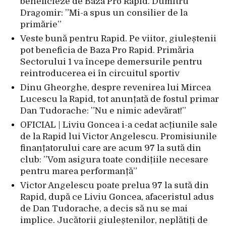
beneficieze de Baza Pro Rapid. Dumitru
Dragomir: ”Mi-a spus un consilier de la
primărie”
Veste bună pentru Rapid. Pe viitor, giuleștenii
pot beneficia de Baza Pro Rapid. Primăria
Sectorului 1 va începe demersurile pentru
reintroducerea ei în circuitul sportiv
Dinu Gheorghe, despre revenirea lui Mircea
Lucescu la Rapid, tot anunțată de fostul primar
Dan Tudorache: ”Nu e nimic adevărat!”
OFICIAL | Liviu Goncea i-a cedat acțiunile sale
de la Rapid lui Victor Angelescu. Promisiunile
finanțatorului care are acum 97 la sută din
club: ”Vom asigura toate condițiile necesare
pentru marea performanță”
Victor Angelescu poate prelua 97 la sută din
Rapid, după ce Liviu Goncea, afaceristul adus
de Dan Tudorache, a decis să nu se mai
implice. Jucătorii giuleștenilor, neplătiți de