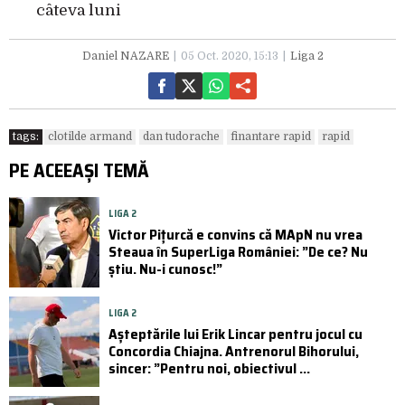
câteva luni
Daniel NAZARE
05 Oct. 2020, 15:13
Liga 2
tags:
clotilde armand
dan tudorache
finantare rapid
rapid
PE ACEEAȘI TEMĂ
LIGA 2
Victor Pițurcă e convins că MApN nu vrea
Steaua în SuperLiga României: ”De ce? Nu
știu. Nu-i cunosc!”
LIGA 2
Așteptările lui Erik Lincar pentru jocul cu
Concordia Chiajna. Antrenorul Bihorului,
sincer: ”Pentru noi, obiectivul ...