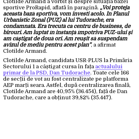
Clotilde Armand a vorbit și despre situația bazei
sportive ProRapid, aflată în paragină.
„Voi proteja
această bază sportivă, vom investi acolo. În Planul
Urbanistic Zonal (PUZ) al lui Tudorache, era
condamnată. Era trecută ca centru de business, de
birouri. Am luptat în instanță împotriva PUZ-ului și
am câștigat de două ori. Am reușit să suspendăm
avizul de mediu pentru acest plan”
, a afirmat
Clotilde Armand.
Clotilde Armand, candidata USR-PLUS la Primăria
Sectorului 1 a câștigat cursa în fața
actualului
primar de la PSD, Dan Tudorache
. Toate cele 166
de secții de vot au fost centralizate pe platforma
AEP marți seara. Astfel, după centralizarea finală,
Clotilde Armand are 40,95% (36.454), față de Dan
Tudorache, care a obținut 39,82% (35.447).