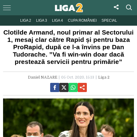
LIGA 2
LIGA 3
LIGA 4
CUPA ROMÂNIEI
SPECIAL
Clotilde Armand, noul primar al Sectorului
1, mesaj clar către Rapid și pentru baza
ProRapid, după ce l-a învins pe Dan
Tudorache. ”Va fi win-win doar dacă
prestează servicii pentru primărie”
Daniel NAZARE
05 Oct. 2020, 15:13
Liga 2