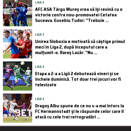
LIGA 2
AFC ASA Târgu Mureș vrea să își revină cu o
victorie contra nou-promovatei Cetatea
Suceava. Eusebiu Tudor: ”Trebuie ...
LIGA 2
Unirea Slobozia e motivată să câștige primul
meci în Liga 2, după începutul care a
mulțumit-o. Rareș Lazăr: ”Nu ...
LIGA 2
Etapa a 2-a a Ligii 2 debutează vineri și se
încheie duminică. Tot doar trei jocuri vor fi
televizate
LIGA 2
Dragoș Albu spune de ce nu s-a mai întors la
FC Hermannstadt și le răspunde celor care îl
atacă cu cele trei retrogradări ...