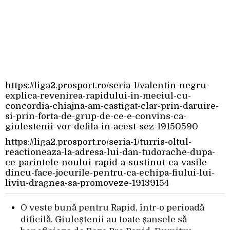
https://liga2.prosport.ro/seria-1/valentin-negru-
explica-revenirea-rapidului-in-meciul-cu-
concordia-chiajna-am-castigat-clar-prin-daruire-
si-prin-forta-de-grup-de-ce-e-convins-ca-
giulestenii-vor-defila-in-acest-sez-19150590
https://liga2.prosport.ro/seria-1/turris-oltul-
reactioneaza-la-adresa-lui-dan-tudorache-dupa-
ce-parintele-noului-rapid-a-sustinut-ca-vasile-
dincu-face-jocurile-pentru-ca-echipa-fiului-lui-
liviu-dragnea-sa-promoveze-19139154
O veste bună pentru Rapid, într-o perioadă
dificilă. Giuleștenii au toate șansele să