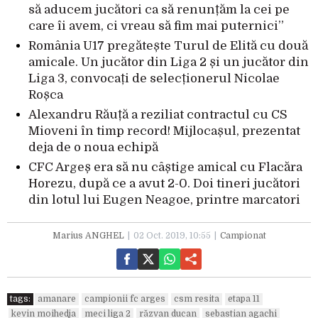
să aducem jucători ca să renunțăm la cei pe
care îi avem, ci vreau să fim mai puternici”
România U17 pregătește Turul de Elită cu două
amicale. Un jucător din Liga 2 și un jucător din
Liga 3, convocați de selecționerul Nicolae
Roșca
Alexandru Răuță a reziliat contractul cu CS
Mioveni în timp record! Mijlocașul, prezentat
deja de o noua echipă
CFC Argeș era să nu câștige amical cu Flacăra
Horezu, după ce a avut 2-0. Doi tineri jucători
din lotul lui Eugen Neagoe, printre marcatori
Marius ANGHEL
02 Oct. 2019, 10:55
Campionat
tags:
amanare
campionii fc arges
csm resita
etapa 11
kevin moihedja
meci liga 2
răzvan ducan
sebastian agachi