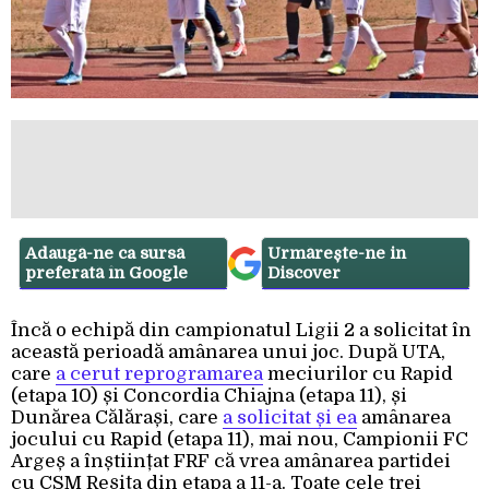
Adaugă-ne ca sursă
Urmărește-ne in
preferată în Google
Discover
Încă o echipă din campionatul Ligii 2 a solicitat în
această perioadă amânarea unui joc. După UTA,
care
a cerut reprogramarea
meciurilor cu Rapid
(etapa 10) și Concordia Chiajna (etapa 11), și
Dunărea Călărași, care
a solicitat și ea
amânarea
jocului cu Rapid (etapa 11), mai nou, Campionii FC
Argeș a înștiințat FRF că vrea amânarea partidei
cu CSM Reșița din etapa a 11-a. Toate cele trei