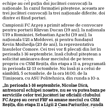
echipe au cel puțin doi jucători convocați la
naționale. În cazul formației piteștene, aceasta are
trei jucători convocați la trei naționale diferite, doi
dintre ei fiind portari.
Campionii FC Argeș a primit adrese de convocare
pentru portarii Răzvan Ducan (19 ani), la naționala
U19 a României, Sebastian Agachi (19 ani), la
naționala U21 a Moldovei, și pentru fundașul
Kevin Moihedja (23 de ani), la reprezentativa
Insulelor Comore. Cei trei vor fi plecați din lot în
perioada 1-16 septembrie, însă clubul piteștean a
solicitat amânarea doar meciului de pe teren
propriu cu CSM Reșița, din etapa a 11-a, programată
în perioada 12-13 octombrie. Nu însă și a celui de
sâmbătă, 5 octombrie, de la ora 14:00, de la
Timișoara, cu ASU Politehnica, din runda a 10-a.
„În perioada 1-16 septembrie, Nicolae Dică,
antrenorul echipei noastre, nu se va putea baza pe
serviciile celor trei jucători iar oficialii clubului
FC Argeș au cerut FRF să amâne meciul cu CSM
Reșița, din etapa 11 a Ligii 2 Casa Pariurilor, rundă