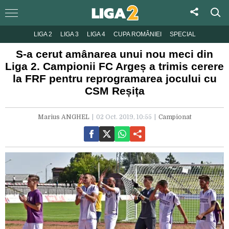
LIGA 2
LIGA 3
LIGA 4
CUPA ROMÂNIEI
SPECIAL
S-a cerut amânarea unui nou meci din
Liga 2. Campionii FC Argeș a trimis cerere
la FRF pentru reprogramarea jocului cu
CSM Reșița
Marius ANGHEL
02 Oct. 2019, 10:55
Campionat