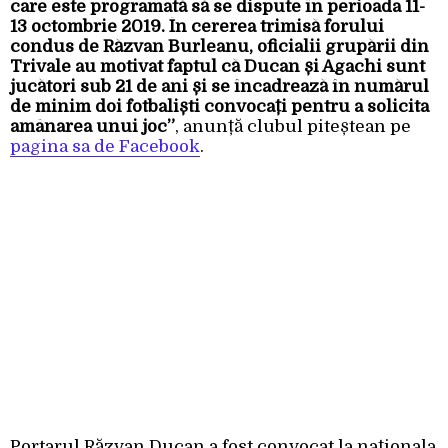
care este programată să se dispute în perioada 11-
13 octombrie 2019. În cererea trimisă forului
condus de Răzvan Burleanu, oficialii grupării din
Trivale au motivat faptul că Ducan și Agachi sunt
jucători sub 21 de ani și se încadrează în numărul
de minim doi fotbaliști convocați pentru a solicita
amânarea unui joc”
, anunță clubul piteștean pe
pagina sa de Facebook
.
Portarul Răzvan Ducan a fost convocat la naționala