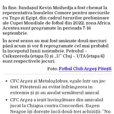
În fine, fundașul Kevin Moihedja a fost chemat la
repezentativa Insulelor Comore pentru meciurile
cu Togo și Egipt, din cadrul tururilor preliminare
ale Cupei Mondiale de fotbal din 2022, zona Africa.
Acestea sunt programate în perioada 7-16
septembrie.
În acest sezon au mai fost amânate două meciuri
până acum și vor fi reprogramate cel mai probabil
la începutul lunii noiembrie. Petrolul –
Csikszereda (etapa 5) și „U” Cluj – UTA (etapa 6)
sunt respectivele jocuri.
Foto:
Fotbal Club Argeș Pitești
CFC Argeș și Metaloglobus, egale într-un joc
test. Piteștenii au evitat înfrângerea in
extremis și și-au anulat următorul amical
CFC Argeș a ieșit învingătoare din amicalul
jucat la Chiajna contra Concordiei. Eugen
Neagoe își dorește încă două-trei achiziții: ”Nu