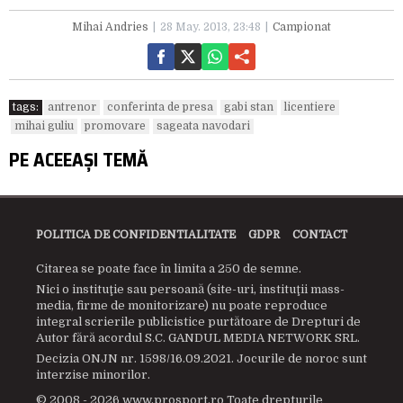
Mihai Andries
28 May. 2013, 23:48
Campionat
tags:
antrenor
conferinta de presa
gabi stan
licentiere
mihai guliu
promovare
sageata navodari
PE ACEEAȘI TEMĂ
POLITICA DE CONFIDENTIALITATE
GDPR
CONTACT
Citarea se poate face în limita a 250 de semne.
Nici o instituţie sau persoană (site-uri, instituţii mass-
media, firme de monitorizare) nu poate reproduce
integral scrierile publicistice purtătoare de Drepturi de
Autor fără acordul S.C. GANDUL MEDIA NETWORK SRL.
Decizia ONJN nr. 1598/16.09.2021. Jocurile de noroc sunt
interzise minorilor.
© 2008 - 2026 www.prosport.ro Toate drepturile