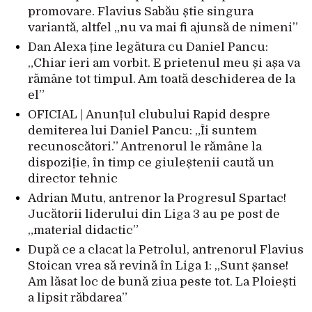
promovare. Flavius Sabău știe singura
variantă, altfel „nu va mai fi ajunsă de nimeni”
Dan Alexa ține legătura cu Daniel Pancu:
„Chiar ieri am vorbit. E prietenul meu și așa va
rămâne tot timpul. Am toată deschiderea de la
el”
OFICIAL | Anunțul clubului Rapid despre
demiterea lui Daniel Pancu: „Îi suntem
recunoscători.” Antrenorul le rămâne la
dispoziție, în timp ce giuleștenii caută un
director tehnic
Adrian Mutu, antrenor la Progresul Spartac!
Jucătorii liderului din Liga 3 au pe post de
„material didactic”
După ce a clacat la Petrolul, antrenorul Flavius
Stoican vrea să revină în Liga 1: „Sunt șanse!
Am lăsat loc de bună ziua peste tot. La Ploiești
a lipsit răbdarea”