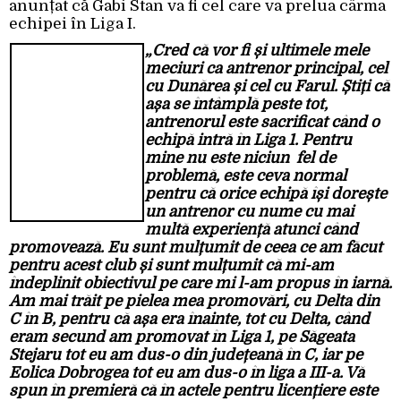
anunțat că Gabi Stan va fi cel care va prelua cârma
echipei în Liga I.
„Cred că vor fi și ultimele mele
meciuri ca antrenor principal, cel
cu Dunărea și cel cu Farul. Știți că
așa se întâmplă peste tot,
antrenorul este sacrificat când o
echipă intră în Liga 1. Pentru
mine nu este niciun fel de
problemă, este ceva normal
pentru că orice echipă își dorește
un antrenor cu nume cu mai
multă experiență atunci când
promovează. Eu sunt mulțumit de ceea ce am făcut
pentru acest club și sunt mulțumit că mi-am
îndeplinit obiectivul pe care mi l-am propus în iarnă.
Am mai trăit pe pielea mea promovări, cu Delta din
C în B, pentru că așa era înainte, tot cu Delta, când
eram secund am promovat în Liga 1, pe Săgeata
Stejaru tot eu am dus-o din județeană în C, iar pe
Eolica Dobrogea tot eu am dus-o în liga a III-a. Vă
spun în premieră că în actele pentru licențiere este