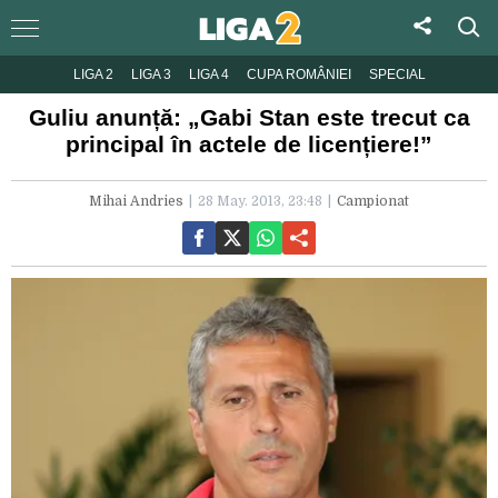
LIGA 2
LIGA 3
LIGA 4
CUPA ROMÂNIEI
SPECIAL
Guliu anunță: „Gabi Stan este trecut ca
principal în actele de licențiere!”
Mihai Andries
28 May. 2013, 23:48
Campionat