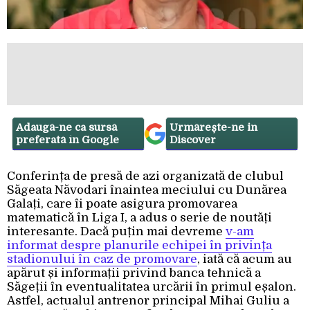
Adaugă-ne ca sursă
Urmărește-ne in
preferată în Google
Discover
Conferința de presă de azi organizată de clubul
Săgeata Năvodari înaintea meciului cu Dunărea
Galați, care îi poate asigura promovarea
matematică în Liga I, a adus o serie de noutăți
interesante. Dacă puțin mai devreme
v-am
informat despre planurile echipei în privința
stadionului în caz de promovare
, iată că acum au
apărut și informații privind banca tehnică a
Săgeții în eventualitatea urcării în primul eșalon.
Astfel, actualul antrenor principal Mihai Guliu a