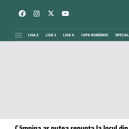
LIGA 2
LIGA 3
LIGA 4
CUPA ROMÂNIEI
SPECIAL
Câmpina ar putea renunța la locul din 