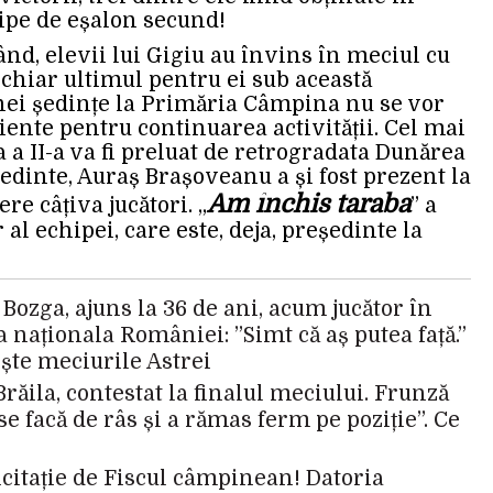
ipe de eșalon secund!
ând, elevii lui Gigiu au învins în meciul cu
i chiar ultimul pentru ei sub această
unei ședințe la Primăria Câmpina nu se vor
iente pentru continuarea activității. Cel mai
a a II-a va fi preluat de retrogradata Dunărea
ședinte, Auraș Brașoveanu a și fost prezent la
Am închis taraba
re câțiva jucători. „
” a
 al echipei, care este, deja, președinte la
 Bozga, ajuns la 36 de ani, acum jucător în
naționala României: ”Simt că aș putea față.”
ște meciurile Astrei
Brăila, contestat la finalul meciului. Frunză
se facă de râs și a rămas ferm pe poziție”. Ce
licitație de Fiscul câmpinean! Datoria