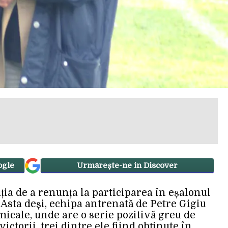
ogle
Urmărește-ne in Discover
ia de a renunța la participarea în eșalonul
Asta deși, echipa antrenată de Petre Gigiu
micale, unde are o serie pozitivă greu de
victorii, trei dintre ele fiind obținute în