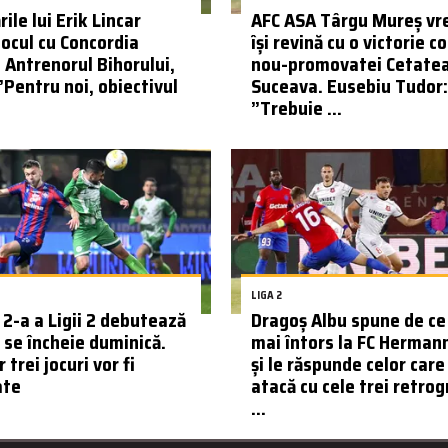
ile lui Erik Lincar
AFC ASA Târgu Mureș vr
jocul cu Concordia
își revină cu o victorie c
. Antrenorul Bihorului,
nou-promovatei Cetate
”Pentru noi, obiectivul
Suceava. Eusebiu Tudor:
”Trebuie ...
LIGA 2
 2-a a Ligii 2 debutează
Dragoș Albu spune de ce
i se încheie duminică.
mai întors la FC Herman
 trei jocuri vor fi
și le răspunde celor care 
ate
atacă cu cele trei retrog
...