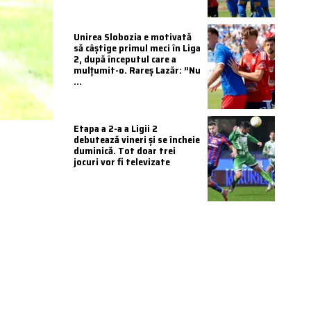
Unirea Slobozia e motivată
să câștige primul meci în Liga
2, după începutul care a
mulțumit-o. Rareș Lazăr: ”Nu
...
Etapa a 2-a a Ligii 2
debutează vineri și se încheie
duminică. Tot doar trei
jocuri vor fi televizate