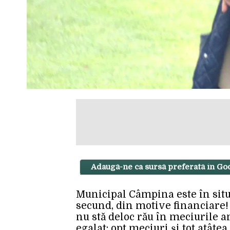
Adaugă-ne ca sursă preferată în Go
Municipal Câmpina este în situț
secund, din motive financiare! 
nu stă deloc rău în meciurile a
egalat: opt meciuri și tot atâtea 