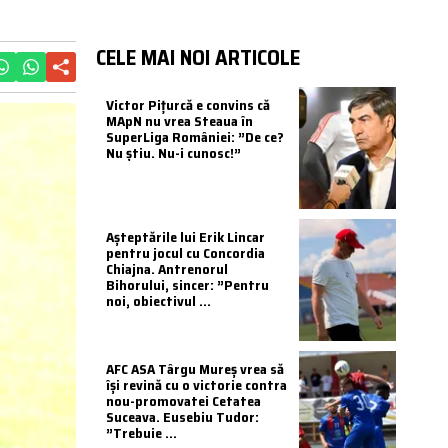
CELE MAI NOI ARTICOLE
Victor Pițurcă e convins că
MApN nu vrea Steaua în
SuperLiga României: ”De ce?
Nu știu. Nu-i cunosc!”
Așteptările lui Erik Lincar
pentru jocul cu Concordia
Chiajna. Antrenorul
Bihorului, sincer: ”Pentru
noi, obiectivul ...
AFC ASA Târgu Mureș vrea să
își revină cu o victorie contra
nou-promovatei Cetatea
Suceava. Eusebiu Tudor:
”Trebuie ...