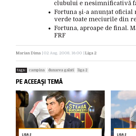
clubului e nesimnificativă f
Fortuna și-a anunțat oficial
verde toate meciurile din r
Fortuna, aproape de final. M
FRF
Marian Dima
02 Aug. 2008, 16:00
Liga 2
tags:
campina
dunarea galati
liga 2
PE ACEEAȘI TEMĂ
LIGA 2
LIGA 2