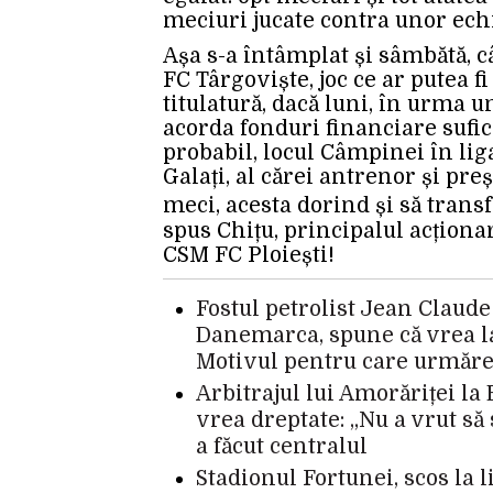
meciuri jucate contra unor ech
Așa s-a întâmplat și sâmbătă, c
FC Târgoviște, joc ce ar putea f
titulatură, dacă luni, în urma 
acorda fonduri financiare sufic
probabil, locul Câmpinei în lig
Galați, al cărei antrenor și pre
meci, acesta dorind și să transfe
spus Chițu, principalul acționar
CSM FC Ploiești!
Fostul petrolist Jean Claude
Danemarca, spune că vrea la 
Motivul pentru care urmăre
Arbitrajul lui Amorăriței la 
vrea dreptate: „Nu a vrut să 
a făcut centralul
Stadionul Fortunei, scos la 