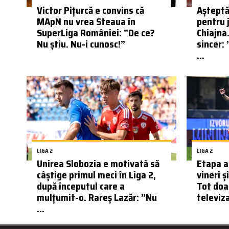
Victor Pițurcă e convins că
Așteptăr
MApN nu vrea Steaua în
pentru 
SuperLiga României: ”De ce?
Chiajna
Nu știu. Nu-i cunosc!”
sincer: 
...
LIGA 2
LIGA 2
Unirea Slobozia e motivată să
Etapa a
câștige primul meci în Liga 2,
vineri ș
după începutul care a
Tot doar
mulțumit-o. Rareș Lazăr: ”Nu
televiz
...