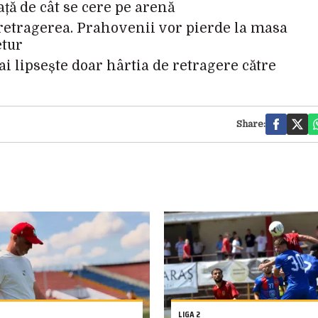
ață de cât se cere pe arenă
 retragerea. Prahovenii vor pierde la masa
etur
ai lipsește doar hârtia de retragere către
Share:
LIGA 2