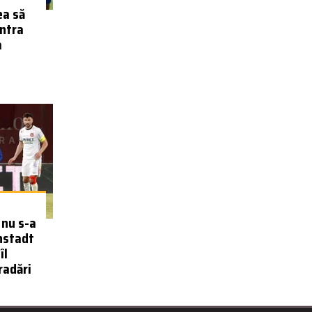
ea să
ontra
a
 nu s-a
nstadt
îl
radări