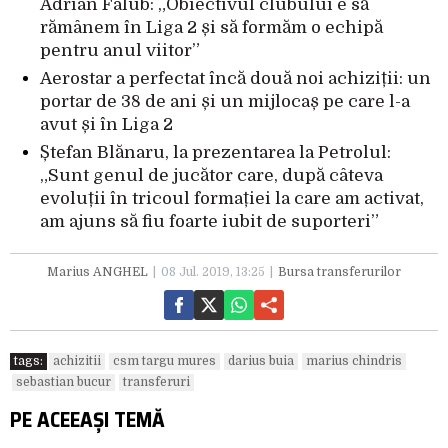
Adrian Falub: „Obiectivul clubului e să
rămânem în Liga 2 și să formăm o echipă
pentru anul viitor”
Aerostar a perfectat încă două noi achiziții: un
portar de 38 de ani și un mijlocaș pe care l-a
avut și în Liga 2
Ștefan Blănaru, la prezentarea la Petrolul:
„Sunt genul de jucător care, după câteva
evoluții în tricoul formației la care am activat,
am ajuns să fiu foarte iubit de suporteri”
Marius ANGHEL
08 Jul. 2019, 13:25
Bursa transferurilor
tags:
achizitii
csm targu mures
darius buia
marius chindris
sebastian bucur
transferuri
PE ACEEAȘI TEMĂ