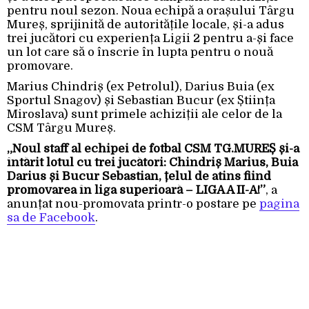
pentru noul sezon. Noua echipă a orașului Târgu
Mureș, sprijinită de autoritățile locale, și-a adus
trei jucători cu experiența Ligii 2 pentru a-și face
un lot care să o înscrie în lupta pentru o nouă
promovare.
Marius Chindriș (ex Petrolul), Darius Buia (ex
Sportul Snagov) și Sebastian Bucur (ex Știința
Miroslava) sunt primele achiziții ale celor de la
CSM Târgu Mureș.
„Noul staff al echipei de fotbal CSM TG.MUREȘ și-a
întărit lotul cu trei jucători: Chindriș Marius, Buia
Darius și Bucur Sebastian, țelul de atins fiind
promovarea în liga superioară – LIGA A II-A!”
, a
anunțat nou-promovata printr-o postare pe
pagina
sa de Facebook
.