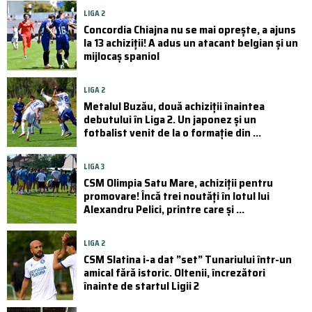
LIGA 2
Concordia Chiajna nu se mai oprește, a ajuns
la 13 achiziții! A adus un atacant belgian și un
mijlocaș spaniol
LIGA 2
Metalul Buzău, două achiziții înaintea
debutului în Liga 2. Un japonez și un
fotbalist venit de la o formație din ...
LIGA 3
CSM Olimpia Satu Mare, achiziții pentru
promovare! Încă trei noutăți în lotul lui
Alexandru Pelici, printre care și ...
LIGA 2
CSM Slatina i-a dat ”set” Tunariului într-un
amical fără istoric. Oltenii, încrezători
înainte de startul Ligii 2