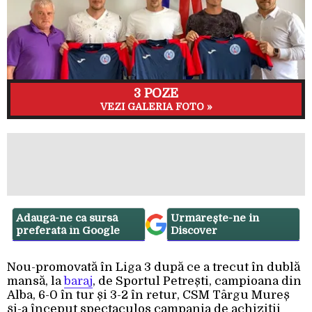
3 POZE
VEZI GALERIA FOTO »
Adaugă-ne ca sursă
Urmărește-ne in
preferată în Google
Discover
Nou-promovată în Liga 3 după ce a trecut în dublă
mansă, la
baraj
, de Sportul Petrești, campioana din
Alba, 6-0 în tur și 3-2 în retur, CSM Târgu Mureș
și-a început spectaculos campania de achiziții