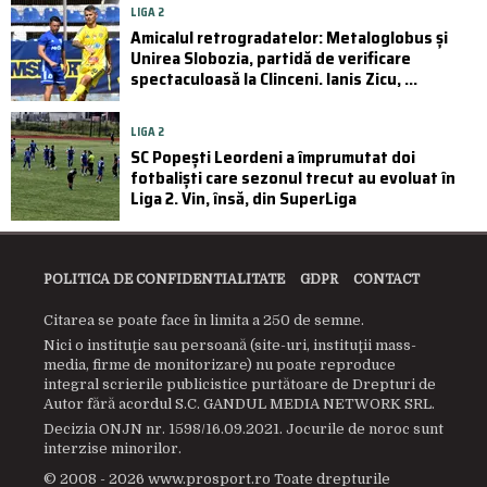
LIGA 2
Amicalul retrogradatelor: Metaloglobus și
Unirea Slobozia, partidă de verificare
spectaculoasă la Clinceni. Ianis Zicu, ...
LIGA 2
SC Popești Leordeni a împrumutat doi
fotbaliști care sezonul trecut au evoluat în
Liga 2. Vin, însă, din SuperLiga
POLITICA DE CONFIDENTIALITATE
GDPR
CONTACT
Citarea se poate face în limita a 250 de semne.
Nici o instituţie sau persoană (site-uri, instituţii mass-
media, firme de monitorizare) nu poate reproduce
integral scrierile publicistice purtătoare de Drepturi de
Autor fără acordul S.C. GANDUL MEDIA NETWORK SRL.
Decizia ONJN nr. 1598/16.09.2021. Jocurile de noroc sunt
interzise minorilor.
© 2008 - 2026 www.prosport.ro Toate drepturile