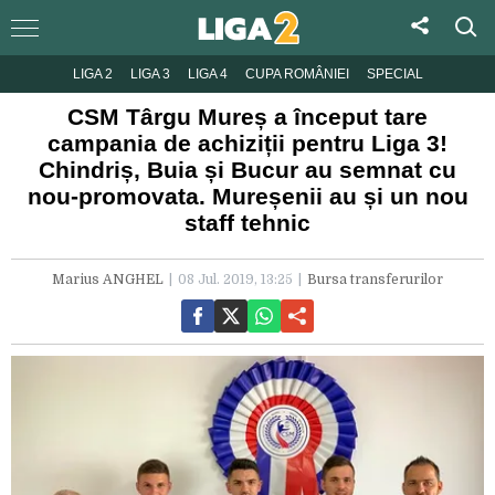
LIGA 2
LIGA 3
LIGA 4
CUPA ROMÂNIEI
SPECIAL
CSM Târgu Mureș a început tare
campania de achiziții pentru Liga 3!
Chindriș, Buia și Bucur au semnat cu
nou-promovata. Mureșenii au și un nou
staff tehnic
Marius ANGHEL
08 Jul. 2019, 13:25
Bursa transferurilor