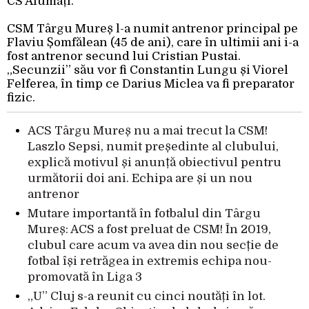
CS Afumați.
CSM Târgu Mureș l-a numit antrenor principal pe
Flaviu Șomfălean (45 de ani), care în ultimii ani i-a
fost antrenor secund lui Cristian Pustai.
„Secunzii” său vor fi Constantin Lungu și Viorel
Felferea, în timp ce Darius Miclea va fi preparator
fizic.
ACS Târgu Mureș nu a mai trecut la CSM!
Laszlo Sepsi, numit președinte al clubului,
explică motivul și anunță obiectivul pentru
următorii doi ani. Echipa are și un nou
antrenor
Mutare importantă în fotbalul din Târgu
Mureș: ACS a fost preluat de CSM! În 2019,
clubul care acum va avea din nou secție de
fotbal își retrăgea in extremis echipa nou-
promovată în Liga 3
„U” Cluj s-a reunit cu cinci noutăți în lot.