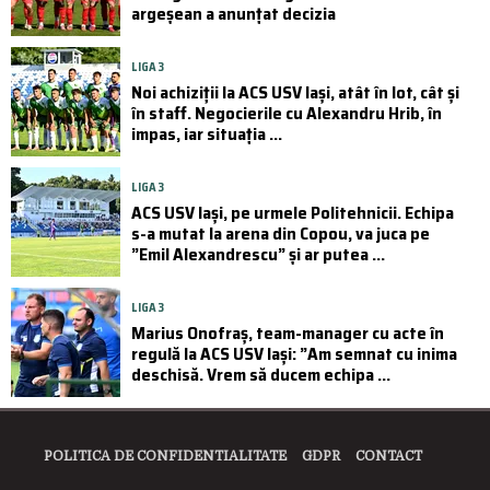
argeșean a anunțat decizia
LIGA 3
Noi achiziții la ACS USV Iași, atât în lot, cât și
în staff. Negocierile cu Alexandru Hrib, în
impas, iar situația ...
LIGA 3
ACS USV Iași, pe urmele Politehnicii. Echipa
s-a mutat la arena din Copou, va juca pe
”Emil Alexandrescu” și ar putea ...
LIGA 3
Marius Onofraș, team-manager cu acte în
regulă la ACS USV Iași: ”Am semnat cu inima
deschisă. Vrem să ducem echipa ...
POLITICA DE CONFIDENTIALITATE
GDPR
CONTACT