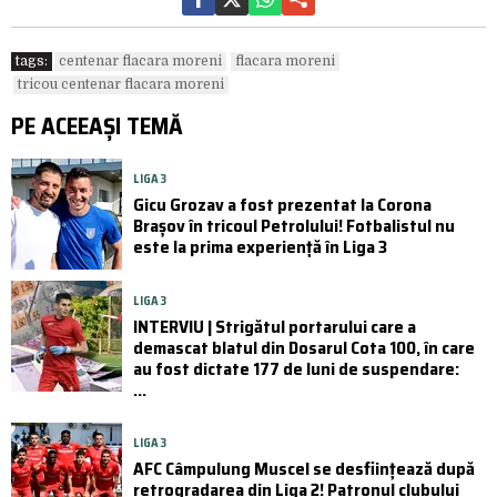
tags:
centenar flacara moreni
flacara moreni
tricou centenar flacara moreni
PE ACEEAȘI TEMĂ
LIGA 3
Gicu Grozav a fost prezentat la Corona
Brașov în tricoul Petrolului! Fotbalistul nu
este la prima experiență în Liga 3
LIGA 3
INTERVIU | Strigătul portarului care a
demascat blatul din Dosarul Cota 100, în care
au fost dictate 177 de luni de suspendare:
...
LIGA 3
AFC Câmpulung Muscel se desființează după
retrogradarea din Liga 2! Patronul clubului