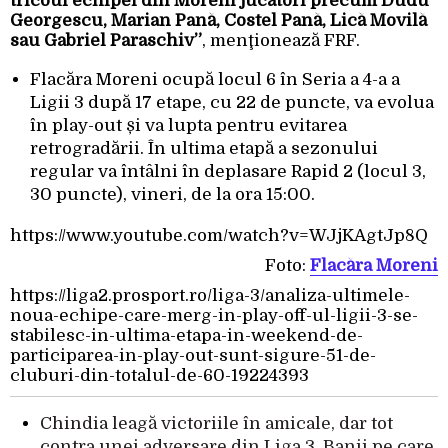
tricoul echipei din Moreni jucători precum Dudu
Georgescu, Marian Pană, Costel Pană, Lică Movilă
sau Gabriel Paraschiv”
, menţionează FRF.
Flacăra Moreni ocupă locul 6 în Seria a 4-a a
Ligii 3 după 17 etape, cu 22 de puncte, va evolua
în play-out și va lupta pentru evitarea
retrogradării. În ultima etapă a sezonului
regular va întâlni în deplasare Rapid 2 (locul 3,
30 puncte), vineri, de la ora 15:00.
https://www.youtube.com/watch?v=WJjKAgtJp8Q
Foto:
Flacăra Moreni
https://liga2.prosport.ro/liga-3/analiza-ultimele-
noua-echipe-care-merg-in-play-off-ul-ligii-3-se-
stabilesc-in-ultima-etapa-in-weekend-de-
participarea-in-play-out-sunt-sigure-51-de-
cluburi-din-totalul-de-60-19224393
Chindia leagă victoriile în amicale, dar tot
contra unei adversare din Liga 3. Banii pe care