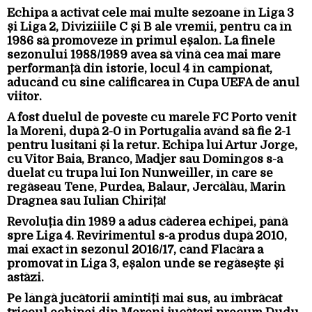
Echipa a activat cele mai multe sezoane în Liga 3
și Liga 2, Diviziiile C și B ale vremii, pentru ca în
1986 să promoveze în primul eșalon. La finele
sezonului 1988/1989 avea să vină cea mai mare
performanță din istorie, locul 4 în campionat,
aducând cu sine calificarea în Cupa UEFA de anul
viitor.
A fost duelul de poveste cu marele FC Porto venit
la Moreni, după 2-0 în Portugalia având să fie 2-1
pentru lusitani și la retur. Echipa lui Artur Jorge,
cu Vitor Baia, Branco, Madjer sau Domingos s-a
duelat cu trupa lui Ion Nunweiller, în care se
regăseau Tene, Purdea, Balaur, Jercălău, Marin
Dragnea sau Iulian Chiriță!
Revoluția din 1989 a adus căderea echipei, până
spre Liga 4. Revirimentul s-a produs după 2010,
mai exact în sezonul 2016/17, când Flacăra a
promovat în Liga 3, eșalon unde se regăsește și
astăzi.
Pe lângă jucătorii amintiți mai sus, au îmbrăcat