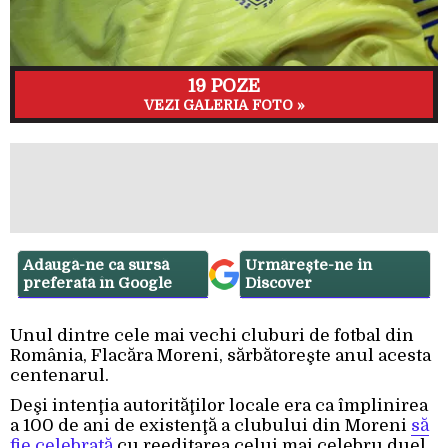
19 POZE
VEZI GALERIA FOTO »
Adaugă-ne ca sursă
Urmărește-ne in
preferată în Google
Discover
Unul dintre cele mai vechi cluburi de fotbal din
România, Flacăra Moreni, sărbătoreşte anul acesta
centenarul.
Deşi intenţia autorităţilor locale era ca împlinirea
a 100 de ani de existenţă a clubului din Moreni
să
fie celebrată
cu reeditarea celui mai celebru duel