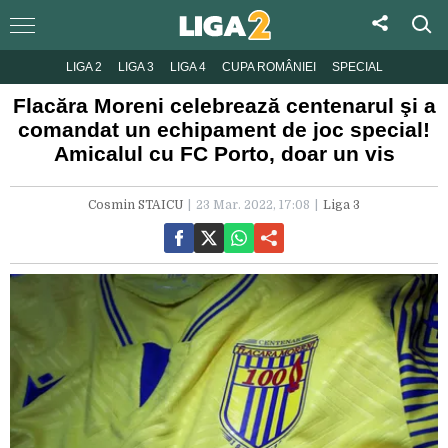
LIGA 2
LIGA 3
LIGA 4
CUPA ROMÂNIEI
SPECIAL
Flacăra Moreni celebrează centenarul şi a
comandat un echipament de joc special!
Amicalul cu FC Porto, doar un vis
Cosmin STAICU
23 Mar. 2022, 17:08
Liga 3