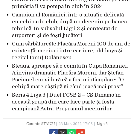
primăria îi va pompa în club în 2024
Campion al României, într-o situație delicată
cu echipa de club, după un deceniu pe banca
tehnică. În subsolul Ligii 3 și contestat de
suporteri și de foști jucători
Cum sărbătorește Flacăra Moreni 100 de ani de
existență: meciuri între cartiere, old-boys și
recital Ionuț Dolănescu
Steaua, aproape să o comită în Cupa României.
A învins dramatic Flacăra Moreni, dar Ștefan
Pacionel consideră că a fost o întâmplare: ”O
echipă mare câștigă și când joacă mai prost”
Seria 4 Liga 3 | Duel FCSB 2 – CS Dinamo în
această grupă din care face parte și fosta
campioană Astra. Programul meciurilor
Cosmin STAICU
23 Mar. 2022, 17:08
Liga 3