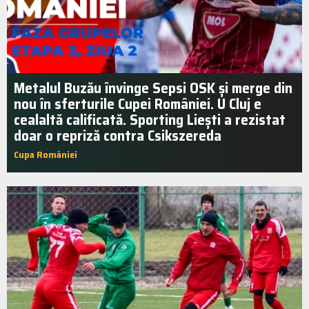
Metalul Buzău învinge Sepsi OSK și merge din
nou în sferturile Cupei României. U Cluj e
cealaltă calificată. Sporting Liești a rezistat
doar o repriză contra Csikszereda
Cupa României
22:03 | feb.. 2026