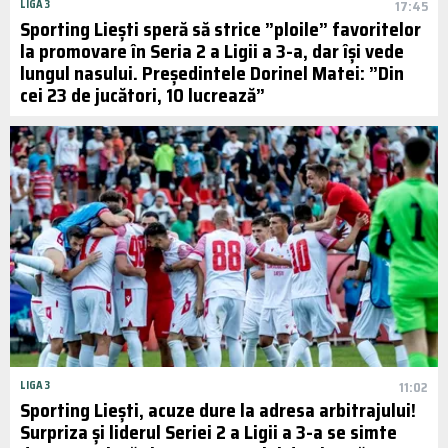
LIGA 3
17:45
Sporting Liești speră să strice ”ploile” favoritelor
la promovare în Seria 2 a Ligii a 3-a, dar își vede
lungul nasului. Președintele Dorinel Matei: ”Din
cei 23 de jucători, 10 lucrează”
LIGA 3
11:02
Sporting Liești, acuze dure la adresa arbitrajului!
Surpriza și liderul Seriei 2 a Ligii a 3-a se simte