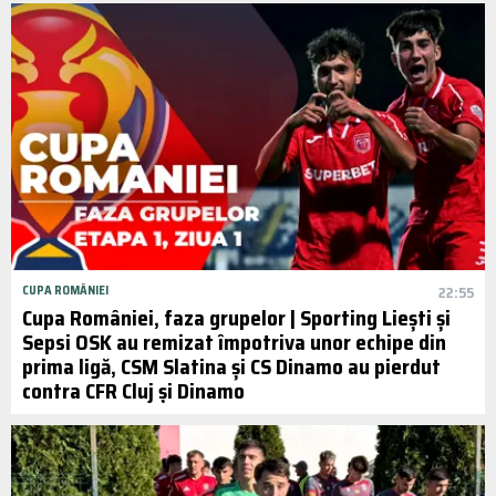
CUPA ROMÂNIEI
22:55
Cupa României, faza grupelor | Sporting Liești și
Sepsi OSK au remizat împotriva unor echipe din
prima ligă, CSM Slatina și CS Dinamo au pierdut
contra CFR Cluj și Dinamo