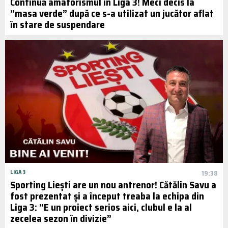
Continuă amatorismul în Liga 3! Meci decis la
”masa verde” după ce s-a utilizat un jucător aflat
în stare de suspendare
LIGA 3
19:38
Sporting Liești are un nou antrenor! Cătălin Savu a
fost prezentat și a început treaba la echipa din
Liga 3: ”E un proiect serios aici, clubul e la al
zecelea sezon în divizie”