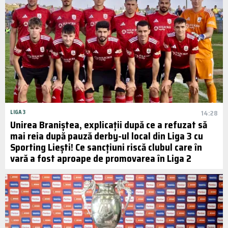
LIGA 3
14:28
Unirea Braniștea, explicații după ce a refuzat să
mai reia după pauză derby-ul local din Liga 3 cu
Sporting Liești! Ce sancțiuni riscă clubul care în
vară a fost aproape de promovarea în Liga 2