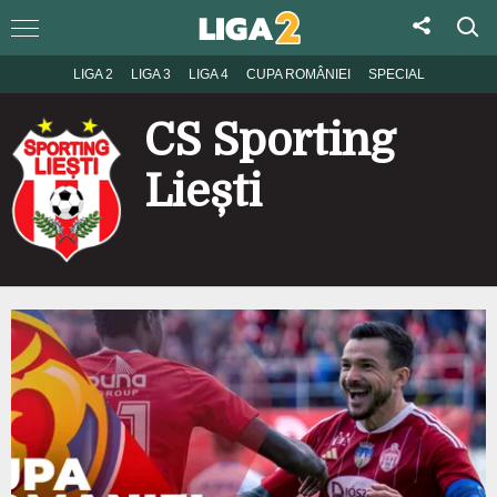
LIGA 2
LIGA 3
LIGA 4
CUPA ROMÂNIEI
SPECIAL
CS Sporting
Liești