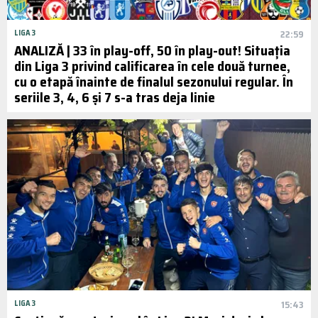
LIGA 3
22:59
ANALIZĂ | 33 în play-off, 50 în play-out! Situația
din Liga 3 privind calificarea în cele două turnee,
cu o etapă înainte de finalul sezonului regular. În
seriile 3, 4, 6 și 7 s-a tras deja linie
LIGA 3
15:43