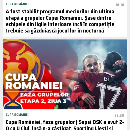
CUPA ROMÂNIEI
16:10
A fost stabilit programul meciurilor din ultima
etapă a grupelor Cupei României. Șase dintre
echipele din ligile inferioare încă în competiție
trebuie să găzduiască jocul lor în nocturnă
CUPA ROMÂNIEI
22:20
Cupa României, faza grupelor | Sepsi OSK a avut 2-
0 cu U Cluj, însă n-a câștigat. Sporting Liești și