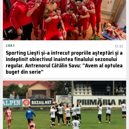
LIGA 3
13:32
Sporting Liești și-a întrecut propriile așteptări și a
îndeplinit obiectivul înaintea finalului sezonului
regular. Antrenorul Cătălin Savu: ”Avem al optulea
buget din serie”