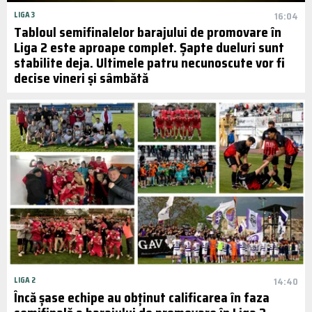
LIGA 3
16:04
Tabloul semifinalelor barajului de promovare în
Liga 2 este aproape complet. Șapte dueluri sunt
stabilite deja. Ultimele patru necunoscute vor fi
decise vineri și sâmbătă
LIGA 2
14:40
Încă șase echipe au obținut calificarea în faza