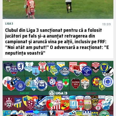
LIGA 3
19:09
Clubul din Liga 3 sancționat pentru că a folosit
jucători pe fals și-a anunțat retragerea din
campionat și aruncă vina pe alții, inclusiv pe FRF:
”Noi atât am putut!” O adversară a reacționat: ”E
neputința voastră”