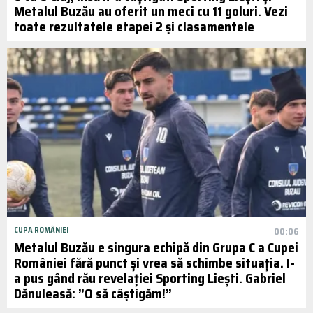
Metalul Buzău au oferit un meci cu 11 goluri. Vezi
toate rezultatele etapei 2 și clasamentele
CUPA ROMÂNIEI
00:06
Metalul Buzău e singura echipă din Grupa C a Cupei
României fără punct și vrea să schimbe situația. I-
a pus gând rău revelației Sporting Liești. Gabriel
Dănuleasă: ”O să câștigăm!”