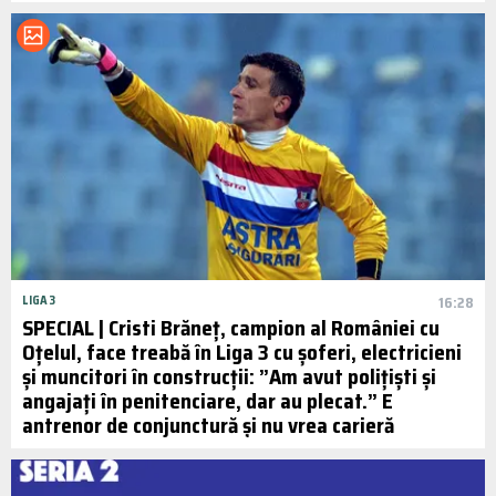
LIGA 3
16:28
SPECIAL | Cristi Brăneț, campion al României cu
Oțelul, face treabă în Liga 3 cu șoferi, electricieni
și muncitori în construcții: ”Am avut polițiști și
angajați în penitenciare, dar au plecat.” E
antrenor de conjunctură și nu vrea carieră