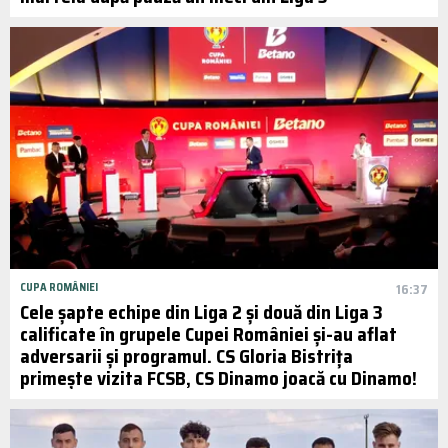
CUPA ROMÂNIEI
16:37
Cele șapte echipe din Liga 2 și două din Liga 3
calificate în grupele Cupei României și-au aflat
adversarii și programul. CS Gloria Bistrița
primește vizita FCSB, CS Dinamo joacă cu Dinamo!