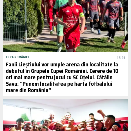
CUPA ROMÂNIEI
15:21
Fanii Lieștiului vor umple arena din localitate la
debutul în Grupele Cupei României. Cerere de 10
ori mai mare pentru jocul cu SC Oțelul. Cătălin
Savu: ”Punem localitatea pe harta fotbalului
mare din România”