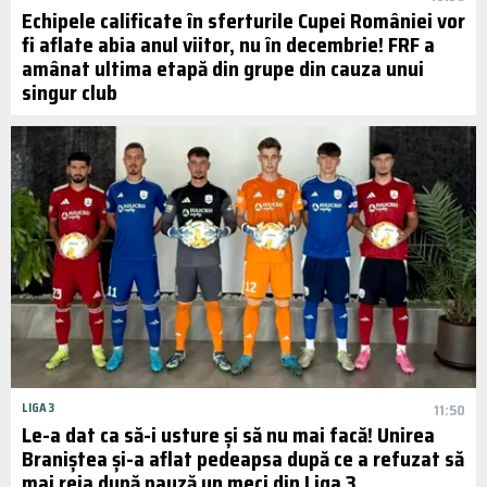
Echipele calificate în sferturile Cupei României vor
fi aflate abia anul viitor, nu în decembrie! FRF a
amânat ultima etapă din grupe din cauza unui
singur club
LIGA 3
11:50
Le-a dat ca să-i usture și să nu mai facă! Unirea
Braniștea și-a aflat pedeapsa după ce a refuzat să
mai reia după pauză un meci din Liga 3