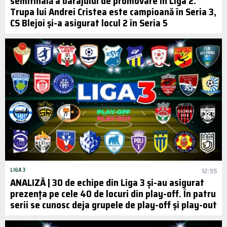
semifinală a barajului de promovare în Liga 2.
Trupa lui Andrei Cristea este campioană în Seria 3,
CS Blejoi și-a asigurat locul 2 în Seria 5
LIGA 3
12:55
ANALIZĂ | 30 de echipe din Liga 3 și-au asigurat
prezența pe cele 40 de locuri din play-off. În patru
serii se cunosc deja grupele de play-off și play-out