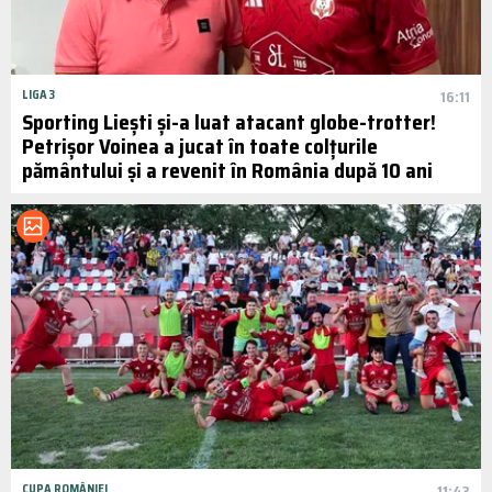
LIGA 3
16:11
Sporting Liești și-a luat atacant globe-trotter!
Petrișor Voinea a jucat în toate colțurile
pământului și a revenit în România după 10 ani
CUPA ROMÂNIEI
11:43