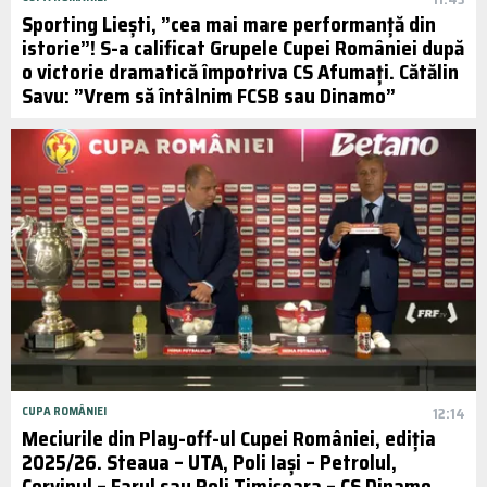
Sporting Liești, ”cea mai mare performanţă din
istorie”! S-a calificat Grupele Cupei României după
o victorie dramatică împotriva CS Afumați. Cătălin
Savu: ”Vrem să întâlnim FCSB sau Dinamo”
CUPA ROMÂNIEI
12:14
Meciurile din Play-off-ul Cupei României, ediția
2025/26. Steaua – UTA, Poli Iași – Petrolul,
Corvinul – Farul sau Poli Timișoara – CS Dinamo,