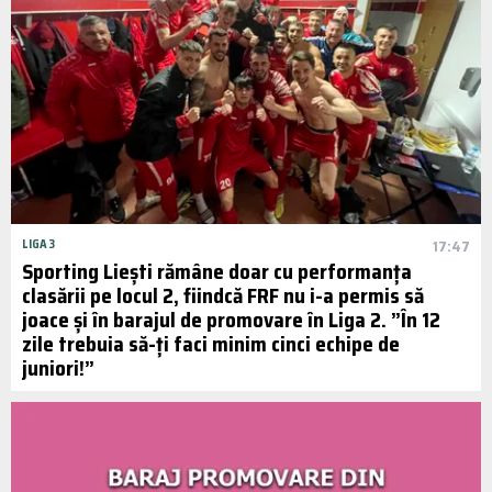
LIGA 3
17:47
Sporting Liești rămâne doar cu performanța
clasării pe locul 2, fiindcă FRF nu i-a permis să
joace și în barajul de promovare în Liga 2. ”În 12
zile trebuia să-ți faci minim cinci echipe de
juniori!”