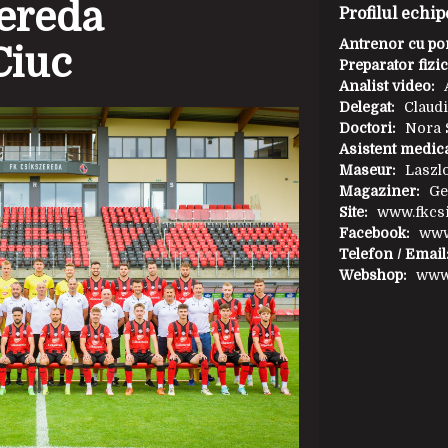
Antrenor princi
ereda
Profilul echip
Antrenori secu
Antrenor cu por
Ciuc
Preparator fizic
Analist video:
Delegat:
Claud
Doctori:
Nora 
Asistent medica
Maseur:
Laszl
Magaziner:
Ge
Site:
www.fkcsi
Facebook:
www
Telefon / Email
Webshop:
www.