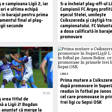
 e campioana Ligii 2, iar
S-a încheiat play-off-ul Li
ari e ultima echipă
Campionii FC Argeș profit
ă în barajul pentru prima
eșecul Stelei, umilește
samentul final al play-
Csikszereda și câștigă tro
ligii secunde
campionatului. FC Volunta
a doua calificată în baraj
promovare
LIGA 2
Prima mutare a Csikszere
după promovare în SuperL
readus în fotbal pe Janos
15:36
cel care promovase în pr
 vrea titlul de
trei ligi cu Sepsi OSK
ă a Ligii 2! Bogdan
 anunțat că merge la