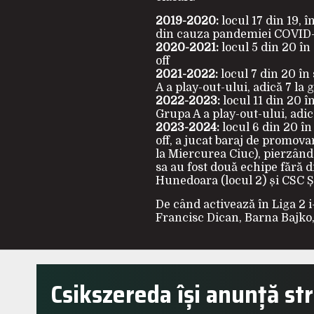
2019-2020:
locul 17 din 19, 
din cauza pandemiei COVID
2020-2021:
locul 5 din 20 în 
off
2021-2022:
locul 7 din 20 în
A a play-out-ului, adică 7 la 
2022-2023:
locul 11 din 20 în
Grupa A a play-out-ului, adic
2023-2024:
locul 6 din 20 în
off, a jucat baraj de promov
la Miercurea Ciuc), pierzându
sa au fost două echipe fără 
Hunedoara (locul 2) și CSC Șe
De când activează în Liga 2 i
Francisc Dican, Barna Bajko,
Csikszereda își anunță st