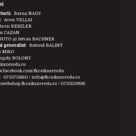
pal:
Robert ILYEȘ
ei
nzi:
Laszlo ALBU și Barna BAJKO
tarii:
Barna NAGY
:
Aron VELLAI
Aron KESZLER
iu CAZAN
SUTO și Istvan BACHNER
l generalist:
Botond BALINT
o MIKO
rgely BOLONY
kszereda.ro
.facebook.com/fkcsikszereda
:
0755754160 /
info@fkcsikszereda.ro
webshop.fkcsikszereda.ro / 0755153986