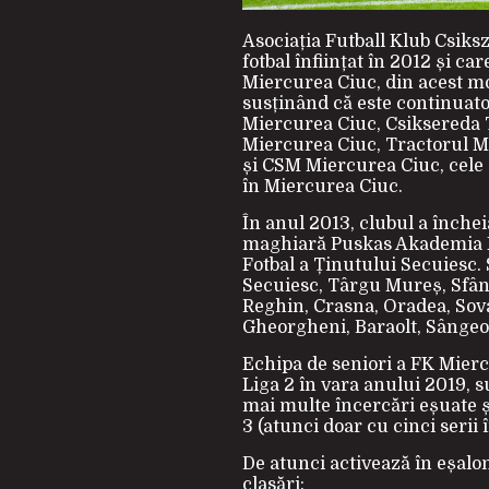
Asociația Futball Klub Csiks
fotbal înființat în 2012 și ca
Miercurea Ciuc, din acest mot
susținând că este continuato
Miercurea Ciuc, Csiksereda 
Miercurea Ciuc, Tractorul M
și CSM Miercurea Ciuc, cele 
în Miercurea Ciuc.
În anul 2013, clubul a înche
maghiară Puskas Akademia FC
Fotbal a Ținutului Secuiesc.
Secuiesc, Târgu Mureș, Sfân
Reghin, Crasna, Oradea, Sova
Gheorgheni, Baraolt, Sângeor
Echipa de seniori a FK Mier
Liga 2 în vara anului 2019, 
mai multe încercări eșuate și
3 (atunci doar cu cinci serii
De atunci activează în eșalo
clasări: