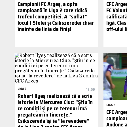
Campionii FC Argeș, a opta
CFC Argeș
campioană în Liga 2 care ridică
FC Volunt
trofeul competiției. A ”suflat”
calificat
locul 1 Stelei și Csikszeredei chiar
ligă. Cla
înainte de linia de finiș!
off-ului 
LIGA 2
12:59
Robert Ilyeș realizează că a scris
istorie la Miercurea Ciuc: ”Știu în
LIGA 2
ce condiții și pe ce terenuri mă
CFC Argeș
pregăteam în tinerețe.”
campioan
Csikszereda își ia ”la revedere”
Andone a
de la Liga 2 contra CFC Argeș