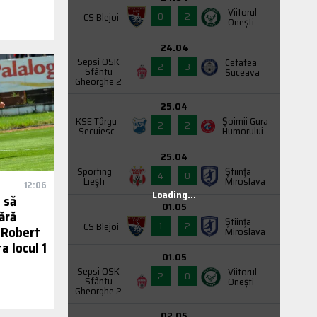
Viitorul
0
2
CS Blejoi
Onești
24.04
Sepsi OSK
Cetatea
2
3
Sfântu
Suceava
Gheorghe 2
25.04
KSE Târgu
Şoimii Gura
2
2
Secuiesc
Humorului
25.04
Sporting
Știința
4
0
Liești
Miroslava
12:06
Loading...
 să
01.05
ără
Știința
1
2
CS Blejoi
r Robert
Miroslava
a locul 1
01.05
Sepsi OSK
Viitorul
2
0
Sfântu
Onești
Gheorghe 2
02.05