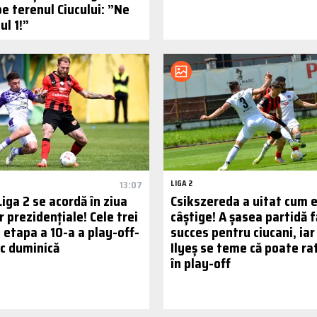
pe terenul Ciucului: ”Ne
ul 1!”
13:07
LIGA 2
 Liga 2 se acordă în ziua
Csikszereda a uitat cum e
r prezidențiale! Cele trei
câștige! A șasea partidă f
n etapa a 10-a a play-off-
succes pentru ciucani, ia
oc duminică
Ilyeș se teme că poate rat
în play-off