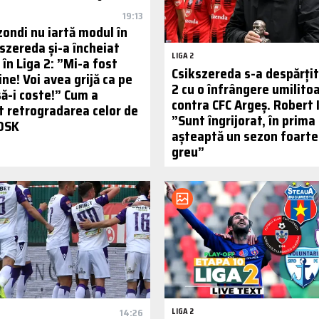
19:13
zondi nu iartă modul în
szereda și-a încheiat
LIGA 2
în Liga 2: ”Mi-a fost
Csikszereda s-a despărțit
ne! Voi avea grijă ca pe
2 cu o înfrângere umilito
să-i coste!” Cum a
contra CFC Argeș. Robert I
 retrogradarea celor de
”Sunt îngrijorat, în prima 
 OSK
așteaptă un sezon foarte
greu”
14:26
LIGA 2