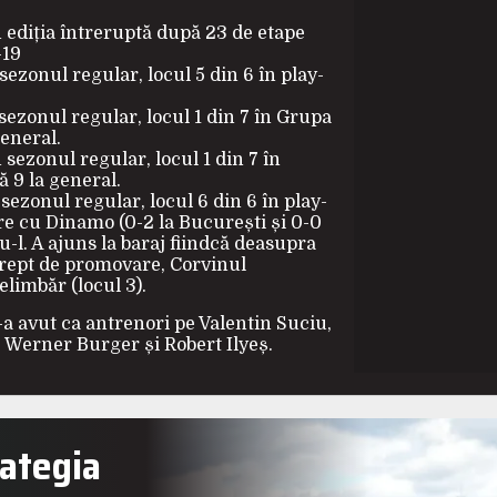
în ediția întreruptă după 23 de etape
-19
sezonul regular, locul 5 din 6 în play-
 sezonul regular, locul 1 din 7 în Grupa
general.
 sezonul regular, locul 1 din 7 în
ă 9 la general.
 sezonul regular, locul 6 din 6 în play-
are cu Dinamo (0-2 la București și 0-0
-l. A ajuns la baraj fiindcă deasupra
drept de promovare, Corvinul
limbăr (locul 3).
-a avut ca antrenori pe Valentin Suciu,
 Werner Burger și Robert Ilyeș.
rategia