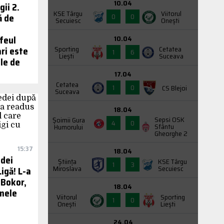
10.04
gii 2.
KSE Târgu
Viitorul
ă de
0
0
Secuiesc
Onești
feul
10.04
ri este
Sporting
Cetatea
1
6
Liești
Suceava
ele de
17.04
Cetatea
1
0
CS Blejoi
Suceava
18.04
Sepsi OSK
Şoimii Gura
4
0
Sfântu
Humorului
Gheorghe 2
15:37
18.04
dei
Știința
KSE Târgu
1
3
Miroslava
Secuiesc
igă! L-a
 Bokor,
18.04
imele
Viitorul
Sporting
1
0
Onești
Liești
24.04