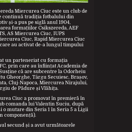
zereda Miercurea Ciuc este un club de
re continuă tradiția fotbalului din
iv și-a pus pe siglă anul 1904,
area formațiilor Csikszereda, AEF
TS, AS Miercurea Ciuc, IUPS
iercurea Ciuc, Rapid Miercurea Ciuc
care au activat de-a lungul timpului
iat un parteneriat cu formația
, prin care au înființat Academia de
 Susține că are subcentre la Odorheiu
tu Gheorghe, Târgu Secuiesc, Brașov,
ta, Cluj-Napoca, Miercurea Nirajului,
giu de Pădure și Vlăhița.
curea Ciuc a promovat în premieră în
sub comanda lui Valentin Suciu, după
 o mutare din Seria 1 în Seria 5 a Ligii
 în componență).
nul secund și a avut următoarele