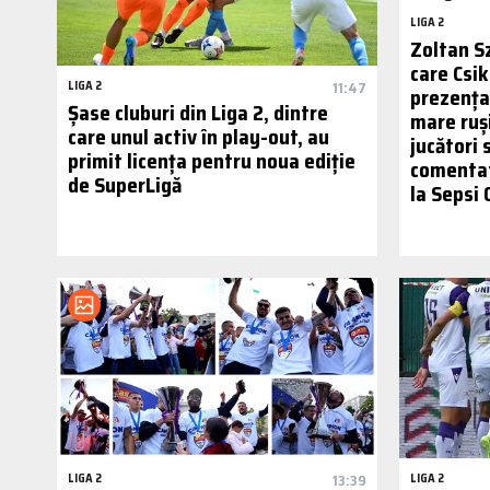
LIGA 2
Zoltan S
care Csik
LIGA 2
11:47
prezența 
Șase cluburi din Liga 2, dintre
mare ruși
care unul activ în play-out, au
jucători 
primit licența pentru noua ediție
comentat
de SuperLigă
la Sepsi
LIGA 2
13:39
LIGA 2