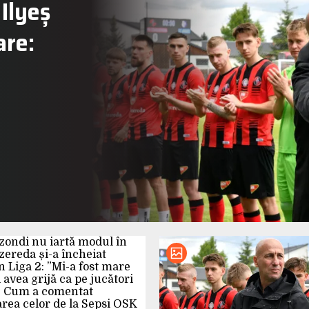
Ilyeș
are: