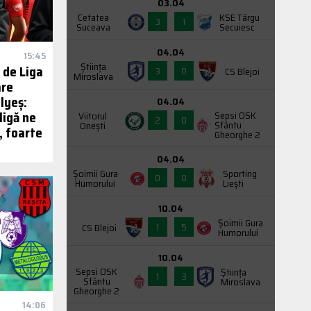
03.04
Cetatea
KSE Târgu
3
1
Suceava
Secuiesc
04.04
15:45
Știința
 de Liga
3
0
CS Blejoi
Miroslava
are
lyeș:
04.04
ligă ne
Sepsi OSK
Viitorul
2
0
Sfântu
Onești
, foarte
Gheorghe 2
04.04
Şoimii Gura
Sporting
0
0
Humorului
Liești
10.04
Şoimii Gura
1
5
CS Blejoi
Humorului
10.04
Sepsi OSK
Știința
1
3
Sfântu
Miroslava
Gheorghe 2
14:06