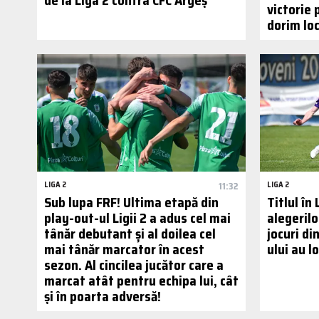
victorie 
dorim loc
LIGA 2
11:32
LIGA 2
Sub lupa FRF! Ultima etapă din
Titlul în
play-out-ul Ligii 2 a adus cel mai
alegerilo
tânăr debutant și al doilea cel
jocuri di
mai tânăr marcator în acest
ului au l
sezon. Al cincilea jucător care a
marcat atât pentru echipa lui, cât
și în poarta adversă!