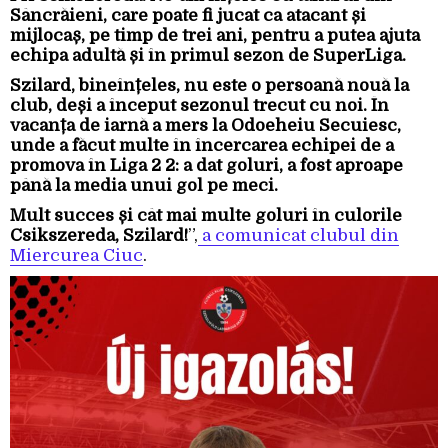
Sâncrăieni, care poate fi jucat ca atacant și
mijlocaș, pe timp de trei ani, pentru a putea ajuta
echipa adultă și în primul sezon de SuperLiga.
Szilard, bineînțeles, nu este o persoană nouă la
club, deși a început sezonul trecut cu noi. În
vacanța de iarnă a mers la Odoeheiu Secuiesc,
unde a făcut multe în încercarea echipei de a
promova în Liga 2 2: a dat goluri, a fost aproape
până la media unui gol pe meci.
Mult succes și cât mai multe goluri în culorile
Csikszereda, Szilard!
”,
a comunicat clubul din
Miercurea Ciuc
.