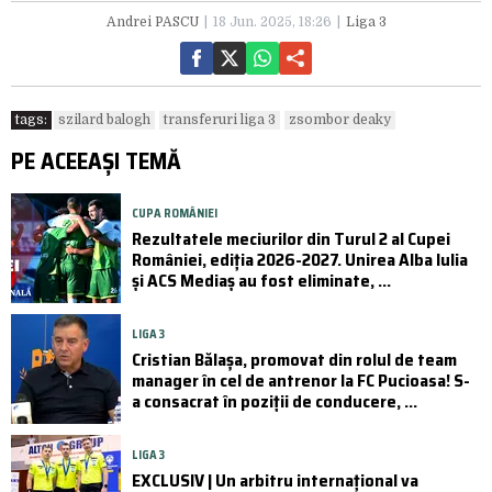
Andrei PASCU
18 Jun. 2025, 18:26
Liga 3
tags:
szilard balogh
transferuri liga 3
zsombor deaky
PE ACEEAȘI TEMĂ
CUPA ROMÂNIEI
Rezultatele meciurilor din Turul 2 al Cupei
României, ediția 2026-2027. Unirea Alba Iulia
și ACS Mediaș au fost eliminate, ...
LIGA 3
Cristian Bălașa, promovat din rolul de team
manager în cel de antrenor la FC Pucioasa! S-
a consacrat în poziții de conducere, ...
LIGA 3
EXCLUSIV | Un arbitru internațional va