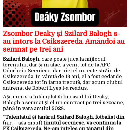
Zsombor Deaky și Szilard Balogh s-
au întors la Csikszereda. Amândoi au
semnat pe trei ani
Szilard Balogh
, care poate juca la mijlocul
terenului, dar și în atac, a venit tot de la AFC
Odorheiu Secuiesc, dar nici el nu este străin de
Csikszereda. În vârstă de 18 ani, el a fost cedat de
Csikszereda tot în iarna trecută, dar acum clubul
antrenat de Robert Ilyeș l-a readus.
Așa cum s-a întâmplat și în cazul lui Deaky,
Balogh a semnat și el un contract pe trei sezoane,
până în vara anului 2028.
”
Talentatul și tânărul Szilard Balogh, fotbalist din
(n.r. – așa-zisul) ț
inutul secuiesc, va continua la
FK Csikszereda. Ne-am înțeles cu tânărul din