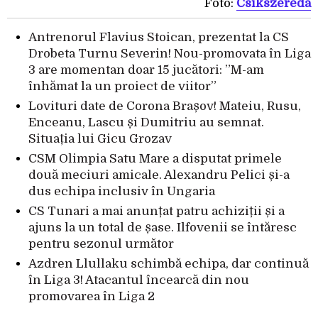
Foto:
Csikszereda
Antrenorul Flavius Stoican, prezentat la CS
Drobeta Turnu Severin! Nou-promovata în Liga
3 are momentan doar 15 jucători: ”M-am
înhămat la un proiect de viitor”
Lovituri date de Corona Brașov! Mateiu, Rusu,
Enceanu, Lascu și Dumitriu au semnat.
Situația lui Gicu Grozav
CSM Olimpia Satu Mare a disputat primele
două meciuri amicale. Alexandru Pelici și-a
dus echipa inclusiv în Ungaria
CS Tunari a mai anunțat patru achiziții și a
ajuns la un total de șase. Ilfovenii se întăresc
pentru sezonul următor
Azdren Llullaku schimbă echipa, dar continuă
în Liga 3! Atacantul încearcă din nou
promovarea în Liga 2