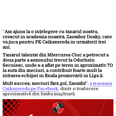
”
Am ajuns la o înțelegere cu tânărul nostru,
crescut în academia noastră, Zsombor Deaky, care
va juca pentru FK Csikszereda în următorii trei
ani.
Tânărul talentat din Miercurea Ciuc a petrecut a
doua parte a sezonului trecut la Odorheiu
Secuiesc, unde s-a aflat pe teren în aproximativ 70
la sută din meciuri, a contribuit foarte mult la
intrarea echipei în finala promovării în Liga 2.
Mult succes, meciuri fără gol, Zsombi!
”,
a transmis
Csikszereda pe Facebook
, dintr-o traducere
aproximativă din limba maghiară.