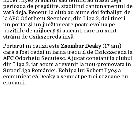
Robert Ilyeș și stafful său tehnic au trasat deja
perioada de pregătire, stabilind cantonamentul de
vară deja. Recent, la club au ajuns doi fotbaliști de
la AFC Odorheiu Secuiesc, din Liga 3, doi tineri,
un portat și un jucător care poate evolua pe
pozițiile de mijlocaș și atacant, care nu sunt
străini de Csikszereda însă.
Portarul în cauză este
Zsombor Deaky
(17 ani),
care a fost cedat în iarna trecută de Csikszereda la
AFC Odorheiu Secuiesc. A jucat constant la clubul
din Liga 3, iar acum a revenit la nou-promovata în
SuperLiga României. Echipa lui Robert Ilyeș a
comunicat că Deaky a semnat pe trei sezoane cu
ciucanii.