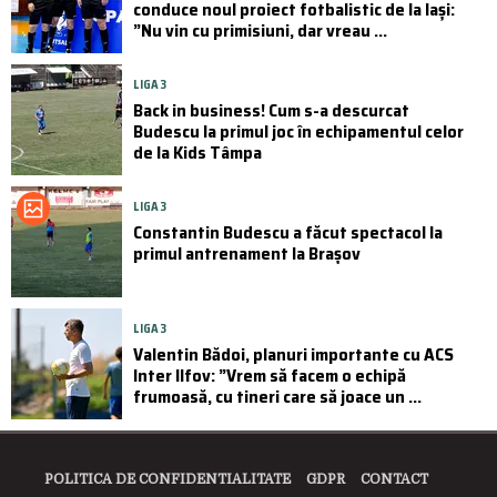
conduce noul proiect fotbalistic de la Iași:
”Nu vin cu primisiuni, dar vreau ...
LIGA 3
Back in business! Cum s-a descurcat
Budescu la primul joc în echipamentul celor
de la Kids Tâmpa
LIGA 3
Constantin Budescu a făcut spectacol la
primul antrenament la Brașov
LIGA 3
Valentin Bădoi, planuri importante cu ACS
Inter Ilfov: ”Vrem să facem o echipă
frumoasă, cu tineri care să joace un ...
POLITICA DE CONFIDENTIALITATE
GDPR
CONTACT