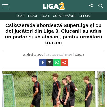
LIGA 2
LIGA 3
LIGA 4
CUPA ROMÂNIEI
SPECIAL
Csikszereda abordează SuperLiga și cu
doi jucători din Liga 3. Ciucanii au adus
un portar și un atacant, pentru următorii
trei ani
Andrei PASCU
18 Jun. 2025, 18:26
Liga 3