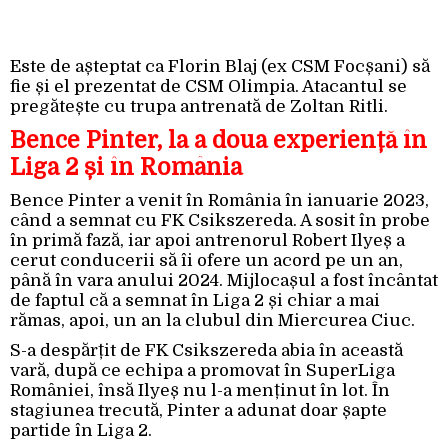
Este de așteptat ca Florin Blaj (ex CSM Focșani) să
fie și el prezentat de CSM Olimpia. Atacantul se
pregătește cu trupa antrenată de Zoltan Ritli.
Bence Pinter, la a doua experiență în
Liga 2 și în România
Bence Pinter a venit în România în ianuarie 2023,
când a semnat cu FK Csikszereda. A sosit în probe
în primă fază, iar apoi antrenorul Robert Ilyeș a
cerut conducerii să îi ofere un acord pe un an,
până în vara anului 2024. Mijlocașul a fost încântat
de faptul că a semnat în Liga 2 și chiar a mai
rămas, apoi, un an la clubul din Miercurea Ciuc.
S-a despărțit de FK Csikszereda abia în această
vară, după ce echipa a promovat în SuperLiga
României, însă Ilyeș nu l-a menținut în lot. În
stagiunea trecută, Pinter a adunat doar șapte
partide în Liga 2.