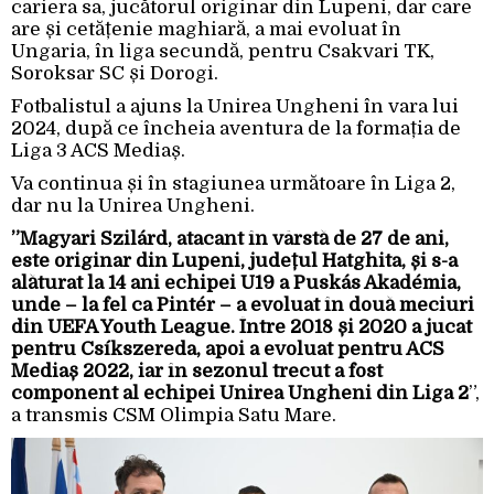
cariera sa, jucătorul originar din Lupeni, dar care
are și cetățenie maghiară, a mai evoluat în
Ungaria, în liga secundă, pentru Csakvari TK,
Soroksar SC și Dorogi.
Fotbalistul a ajuns la Unirea Ungheni în vara lui
2024, după ce încheia aventura de la formația de
Liga 3 ACS Mediaș.
Va continua și în stagiunea următoare în Liga 2,
dar nu la Unirea Ungheni.
”Magyari Szilárd, atacant în vârstă de 27 de ani,
este originar din Lupeni, județul Hatghita, și s-a
alăturat la 14 ani echipei U19 a Puskás Akadémia,
unde – la fel ca Pintér – a evoluat în două meciuri
din UEFA Youth League. Între 2018 și 2020 a jucat
pentru Csíkszereda, apoi a evoluat pentru ACS
Mediaș 2022, iar în sezonul trecut a fost
component al echipei Unirea Ungheni din Liga 2
”,
a transmis CSM Olimpia Satu Mare.