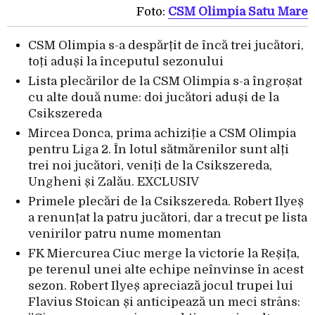
Foto:
CSM Olimpia Satu Mare
CSM Olimpia s-a despărțit de încă trei jucători,
toți aduși la începutul sezonului
Lista plecărilor de la CSM Olimpia s-a îngroșat
cu alte două nume: doi jucători aduși de la
Csikszereda
Mircea Donca, prima achiziție a CSM Olimpia
pentru Liga 2. În lotul sătmărenilor sunt alți
trei noi jucători, veniți de la Csikszereda,
Ungheni și Zalău. EXCLUSIV
Primele plecări de la Csikszereda. Robert Ilyeș
a renunțat la patru jucători, dar a trecut pe lista
venirilor patru nume momentan
FK Miercurea Ciuc merge la victorie la Reșița,
pe terenul unei alte echipe neînvinse în acest
sezon. Robert Ilyeș apreciază jocul trupei lui
Flavius Stoican și anticipează un meci strâns: