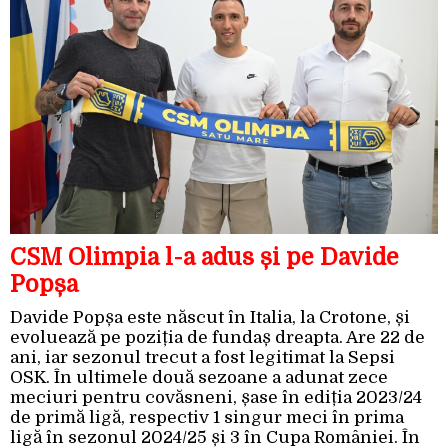
CSM Olimpia l-a adus și pe Davide
Popșa
Davide Popșa este născut în Italia, la Crotone, și
evoluează pe poziția de fundaș dreapta. Are 22 de
ani, iar sezonul trecut a fost legitimat la Sepsi
OSK. În ultimele două sezoane a adunat zece
meciuri pentru covăsneni, șase în ediția 2023/24
de primă ligă, respectiv 1 singur meci în prima
ligă în sezonul 2024/25 și 3 în Cupa României. În