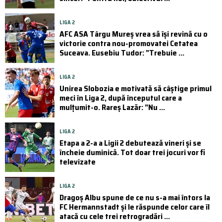
LIGA 2
AFC ASA Târgu Mureș vrea să își revină cu o
victorie contra nou-promovatei Cetatea
Suceava. Eusebiu Tudor: ”Trebuie ...
LIGA 2
Unirea Slobozia e motivată să câștige primul
meci în Liga 2, după începutul care a
mulțumit-o. Rareș Lazăr: ”Nu ...
LIGA 2
Etapa a 2-a a Ligii 2 debutează vineri și se
încheie duminică. Tot doar trei jocuri vor fi
televizate
LIGA 2
Dragoș Albu spune de ce nu s-a mai întors la
FC Hermannstadt și le răspunde celor care îl
atacă cu cele trei retrogradări ...