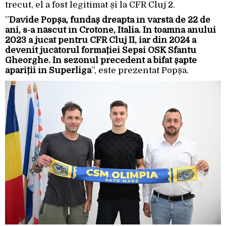
trecut, el a fost legitimat și la CFR Cluj 2.
”
Davide Popșa, fundaș dreapta în vârstă de 22 de
ani, s-a născut în Crotone, Italia. În toamna anului
2023 a jucat pentru CFR Cluj II, iar din 2024 a
devenit jucătorul formației Sepsi OSK Sfântu
Gheorghe. În sezonul precedent a bifat șapte
apariții în Superliga
”, este prezentat Popșa.