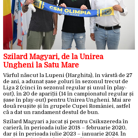
Szilard Magyari, de la Unirea
Ungheni la Satu Mare
Vârful născut la Lupeni (Harghita), în vârstă de 27
de ani, a adunat șase goluri în sezonul trecut de
Liga 2 (cinci în sezonul regular și unul în play-
out), în 20 de apariții (14 în campionatul regular și
șase în play-out) pentru Unirea Ungheni. Mai are
două reușite și în grupele Cupei României, astfel
că a dat un randament destul de bun.
Szilard Magyari a jucat și pentru Csikszereda în
carieră, în perioada iulie 2018 – februarie 2020,
dar și în perioada iulie 2023 – ianuarie 2024. În