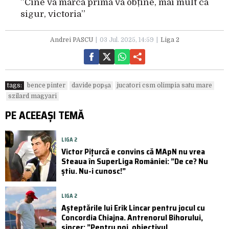
”Cine va marca prima va obține, mai mult ca
sigur, victoria”
Andrei PASCU
03 Jul. 2025, 14:59
Liga 2
tags:
bence pinter
davide popșa
jucatori csm olimpia satu mare
szilard magyari
PE ACEEAȘI TEMĂ
LIGA 2
Victor Pițurcă e convins că MApN nu vrea
Steaua în SuperLiga României: ”De ce? Nu
știu. Nu-i cunosc!”
LIGA 2
Așteptările lui Erik Lincar pentru jocul cu
Concordia Chiajna. Antrenorul Bihorului,
sincer: ”Pentru noi, obiectivul ...