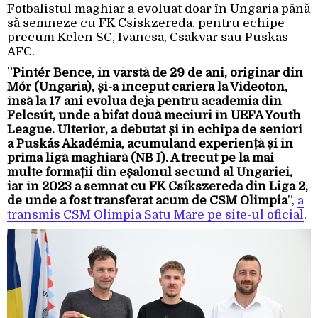
Fotbalistul maghiar a evoluat doar în Ungaria până
să semneze cu FK Csiskzereda, pentru echipe
precum Kelen SC, Ivancsa, Csakvar sau Puskas
AFC.
”
Pintér Bence, în vârstă de 29 de ani, originar din
Mór (Ungaria), și-a început cariera la Videoton,
însă la 17 ani evolua deja pentru academia din
Felcsút, unde a bifat două meciuri în UEFA Youth
League. Ulterior, a debutat și în echipa de seniori
a Puskás Akadémia, acumulând experiență și în
prima ligă maghiară (NB I). A trecut pe la mai
multe formații din eșalonul secund al Ungariei,
iar în 2023 a semnat cu FK Csíkszereda din Liga 2,
de unde a fost transferat acum de CSM Olimpia
”,
a
transmis CSM Olimpia Satu Mare pe site-ul oficial
.