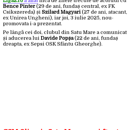
Liga2.ro
a aflat
încă de zilele trecute de acordul cu
Bence Pinter
(29 de ani, fundaș central, ex FK
Csikszereda) și
Szilard Magyari
(27 de ani, atacant,
ex Unirea Ungheni), iar joi, 3 iulie 2025, nou-
promovata i-a prezentat.
Pe lângă cei doi, clubul din Satu Mare a comunicat
și aducerea lui
Davide Popșa
(22 de ani, fundaș
dreapta, ex Sepsi OSK Sfântu Gheorghe).