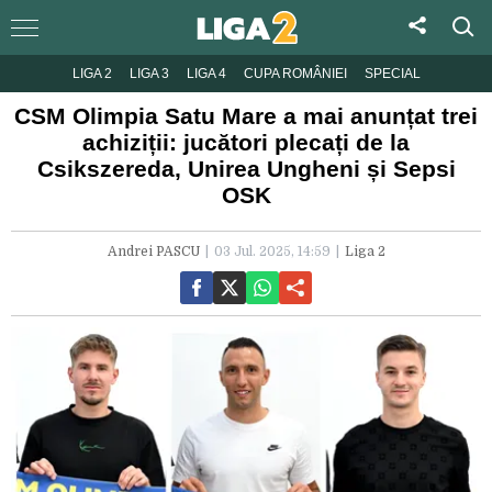
LIGA 2
LIGA 3
LIGA 4
CUPA ROMÂNIEI
SPECIAL
CSM Olimpia Satu Mare a mai anunțat trei
achiziții: jucători plecați de la
Csikszereda, Unirea Ungheni și Sepsi
OSK
Andrei PASCU
03 Jul. 2025, 14:59
Liga 2