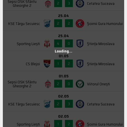
Sepsi OSK Sfântu
2
3
Cetatea Suceava
Gheorghe 2
25.04
2
2
KSE Târgu Secuiesc
Şoimii Gura Humorului
25.04
4
0
Sporting Liești
Știința Miroslava
Loading...
01.05
1
2
CS Blejoi
Știința Miroslava
01.05
Sepsi OSK Sfântu
2
0
Viitorul Onești
Gheorghe 2
02.05
2
3
KSE Târgu Secuiesc
Cetatea Suceava
02.05
1
2
Sporting Liești
Şoimii Gura Humorului