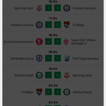
10.04
1
6
Sporting Liești
Cetatea Suceava
17.04
1
0
Cetatea Suceava
CS Blejoi
18.04
Sepsi OSK Sfântu
4
0
Şoimii Gura Humorului
Gheorghe 2
18.04
1
3
Știința Miroslava
KSE Târgu Secuiesc
18.04
1
0
Viitorul Onești
Sporting Liești
24.04
0
2
CS Blejoi
Viitorul Onești
24.04