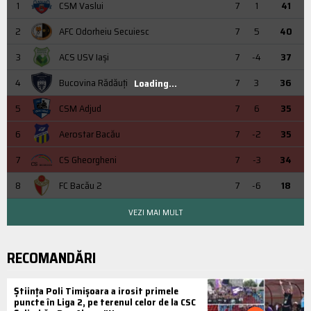
1
CSM Vaslui
7
1
41
2
AFC Odorheiu Secuiesc
7
5
40
3
ACS USV Iaşi
7
-4
37
4
Bucovina Rădăuți
7
3
36
Loading...
5
CSM Adjud
7
6
35
6
Aerostar Bacău
7
-2
35
7
CS Gheorgheni
7
-3
34
8
FC Bacău 2
7
-6
18
VEZI MAI MULT
RECOMANDĂRI
Știința Poli Timișoara a irosit primele
puncte în Liga 2, pe terenul celor de la CSC