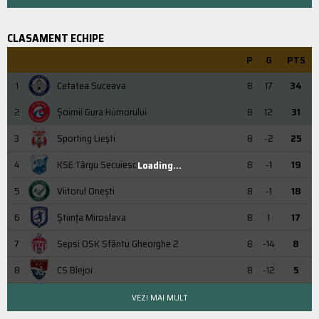
CLASAMENT ECHIPE
P
G
PTS
1
Cetatea Suceava
8
17
34
2
Şoimii Gura Humorului
8
12
31
3
Sporting Liești
8
-2
25
4
KSE Târgu Secuiesc
8
-1
19
Loading...
5
Viitorul Onești
8
-1
18
6
Știința Miroslava
8
1
17
7
Sepsi OSK Sfântu Gheorghe 2
8
-14
8
8
CS Blejoi
8
-12
5
VEZI MAI MULT