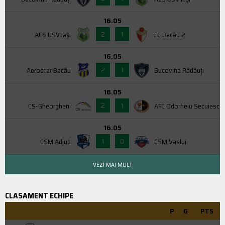
16.05
2
1
ACS USV Iaşi
FC Bacău 2
16.05
2
1
Aerostar Bacău
Bucovina Rădăuți
16.05
2
1
CS-Gheorgheni
AFC Odorheiu Secuiesc
16.05
1
0
CSM Adjud
CSM Vaslui
VEZI MAI MULT
CLASAMENT ECHIPE
P
G
PTS