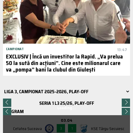
CAMPIONAT
13:47
EXCLUSIV | Încă un investitor la Rapid. „Va prelua
50 la sută din acțiuni”. Cine este milionarul care
va „pompa” bani la clubul din Giulești
SERIA 1 L3 25/26, PLAY-OFF
Loading...
PROGRAM
03.04
3
1
Cetatea Suceava
KSE Târgu Secuiesc