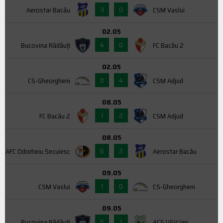
3
0
Aerostar Bacău
CSM Vaslui
02.05
4
0
Bucovina Rădăuți
FC Bacău 2
02.05
0
4
CS-Gheorgheni
CSM Adjud
08.05
1
2
FC Bacău 2
CSM Adjud
08.05
6
2
AFC Odorheiu Secuiesc
Aerostar Bacău
09.05
1
0
CSM Vaslui
CS-Gheorgheni
09.05
6
1
Bucovina Rădăuți
ACS USV Iaşi