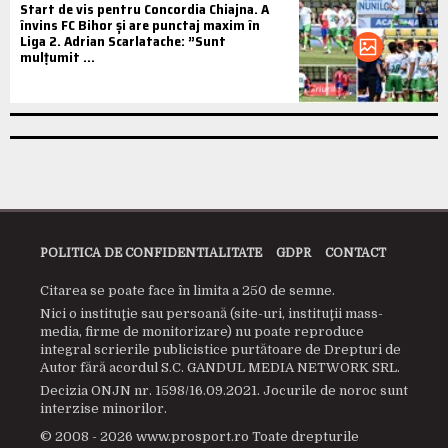
Start de vis pentru Concordia Chiajna. A
învins FC Bihor și are punctaj maxim în
Liga 2. Adrian Scarlatache: ”Sunt
mulțumit ...
POLITICA DE CONFIDENTIALITATE
GDPR
CONTACT
Citarea se poate face în limita a 250 de semne.
Nici o instituţie sau persoană (site-uri, instituţii mass-
media, firme de monitorizare) nu poate reproduce
integral scrierile publicistice purtătoare de Drepturi de
Autor fără acordul S.C. GANDUL MEDIA NETWORK SRL.
Decizia ONJN nr. 1598/16.09.2021. Jocurile de noroc sunt
interzise minorilor.
© 2008 - 2026 www.prosport.ro Toate drepturile