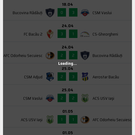
18.04
0
3
Bucovina Rădăuți
CSM Vaslui
24.04
3
1
FC Bacău 2
CS-Gheorgheni
24.04
2
2
AFC Odorheiu Secuiesc
Bucovina Rădăuți
Loading...
25.04
2
3
CSM Adjud
Aerostar Bacău
25.04
2
2
CSM Vaslui
ACS USV Iaşi
01.05
1
1
ACS USV Iaşi
AFC Odorheiu Secuiesc
01.05