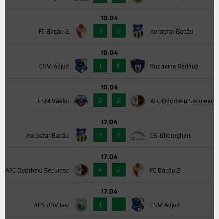
10.04
3
2
FC Bacău 2
Aerostar Bacău
10.04
1
0
CSM Adjud
Bucovina Rădăuți
10.04
2
2
CSM Vaslui
AFC Odorheiu Secuiesc
17.04
2
2
Aerostar Bacău
CS-Gheorgheni
17.04
4
2
AFC Odorheiu Secuiesc
FC Bacău 2
17.04
1
1
ACS USV Iaşi
CSM Adjud