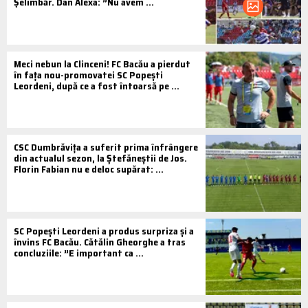
Șelimbăr. Dan Alexa: ”Nu avem ...
Meci nebun la Clinceni! FC Bacău a pierdut
în fața nou-promovatei SC Popești
Leordeni, după ce a fost întoarsă pe ...
CSC Dumbrăvița a suferit prima înfrângere
din actualul sezon, la Ștefăneștii de Jos.
Florin Fabian nu e deloc supărat: ...
SC Popești Leordeni a produs surpriza și a
învins FC Bacău. Cătălin Gheorghe a tras
concluziile: ”E important ca ...