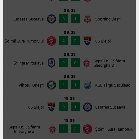
08.05
3
1
Cetatea Suceava
Sporting Liești
09.05
4
2
Şoimii Gura Humorului
CS Blejoi
09.05
Sepsi OSK Sfântu
2
0
Știința Miroslava
Gheorghe 2
09.05
1
1
Viitorul Onești
KSE Târgu Secuiesc
15.05
0
1
CS Blejoi
Cetatea Suceava
15.05
Sepsi OSK Sfântu
1
2
Şoimii Gura Humorului
Gheorghe 2