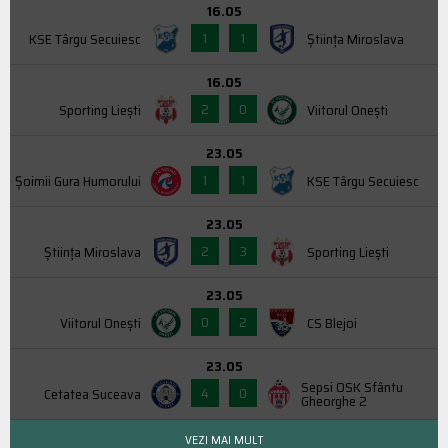
16.05
1
1
KSE Târgu Secuiesc
Știința Miroslava
16.05
2
0
Sporting Liești
Viitorul Onești
23.05
1
1
Şoimii Gura Humorului
KSE Târgu Secuiesc
23.05
2
3
Știința Miroslava
Sporting Liești
23.05
0
2
Viitorul Onești
CS Blejoi
23.05
Sepsi OSK Sfântu
4
0
Cetatea Suceava
Gheorghe 2
VEZI MAI MULT