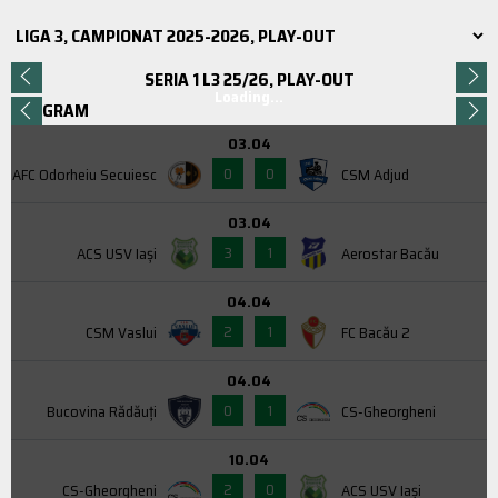
SERIA 1 L3 25/26, PLAY-OUT
Loading...
PROGRAM
03.04
0
0
AFC Odorheiu Secuiesc
CSM Adjud
03.04
3
1
ACS USV Iaşi
Aerostar Bacău
04.04
2
1
CSM Vaslui
FC Bacău 2
04.04
0
1
Bucovina Rădăuți
CS-Gheorgheni
10.04
2
0
CS-Gheorgheni
ACS USV Iaşi