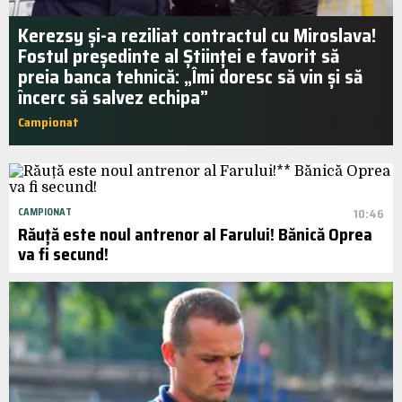
Kerezsy și-a reziliat contractul cu Miroslava!
Fostul președinte al Științei e favorit să
preia banca tehnică: „Îmi doresc să vin și să
încerc să salvez echipa”
Campionat
21:14 | mai. 2018
CAMPIONAT
10:46
Răuță este noul antrenor al Farului! Bănică Oprea
va fi secund!