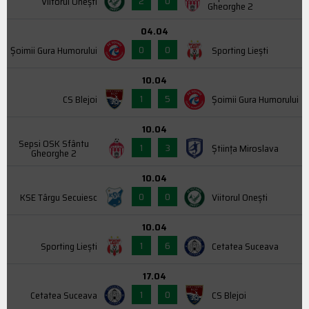
2
0
Viitorul Onești
Gheorghe 2
04.04
0
0
Şoimii Gura Humorului
Sporting Liești
10.04
1
5
CS Blejoi
Şoimii Gura Humorului
10.04
Sepsi OSK Sfântu
1
3
Știința Miroslava
Gheorghe 2
10.04
0
0
KSE Târgu Secuiesc
Viitorul Onești
10.04
1
6
Sporting Liești
Cetatea Suceava
17.04
1
0
Cetatea Suceava
CS Blejoi