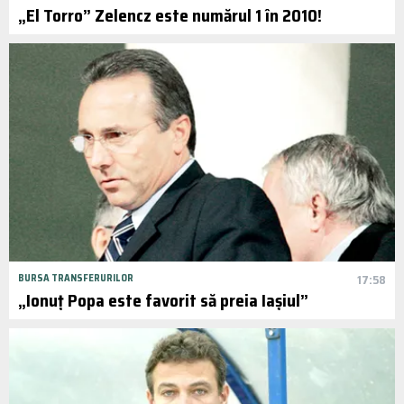
„El Torro” Zelencz este numărul 1 în 2010!
BURSA TRANSFERURILOR
17:58
„Ionuț Popa este favorit să preia Iașiul”