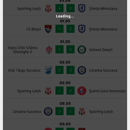
25.04
4
0
Sporting Liești
Știința Miroslava
Loading...
01.05
1
2
CS Blejoi
Știința Miroslava
01.05
Sepsi OSK Sfântu
2
0
Viitorul Onești
Gheorghe 2
02.05
2
3
KSE Târgu Secuiesc
Cetatea Suceava
02.05
1
2
Sporting Liești
Şoimii Gura Humorului
08.05
3
1
Cetatea Suceava
Sporting Liești
09.05