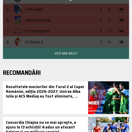
5
CSM Adjud
7
6
35
6
Aerostar Bacău
7
-2
35
7
CS Gheorgheni
7
-3
34
8
FC Bacău 2
7
-6
18
VEZI MAI MULT
RECOMANDĂRI
Rezultatele meciurilor din Turul 2 al Cupei
României, ediția 2026-2027. Unirea Alba
Iulia și ACS Mediaș au fost eliminate, ...
Concordia Chiajna nu se mai oprește, a
ajuns la 13 achiziții! A adus un atacant
belgian și un mijlocaș spaniol