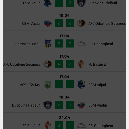
1
0
CSM Adjud
Bucovina Rădăuți
10.04
2
2
CSM Vaslui
AFC Odorheiu Secuiesc
17.04
2
2
Aerostar Bacău
CS-Gheorgheni
17.04
4
2
AFC Odorheiu Secuiesc
FC Bacău 2
17.04
1
1
ACS USV Iaşi
CSM Adjud
18.04
0
3
Bucovina Rădăuți
CSM Vaslui
24.04
3
1
FC Bacău 2
CS-Gheorgheni