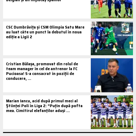
CSC Dumbrăvița și CSM Olimpia Satu Mare
au luat câte un punct la debutul în noua
ediție a Ligii 2
Cristian Bălașa, promovat din rolul de
team manager în cel de antrenor la FC
Pucioasa! S-a consacrat în poziții de
conducere, ...
Marian Iancu, acid după primul meci al
Științei Poli în Liga 2: ”Puțin după pofta
mea. Cimitirul elefanților aduși ...