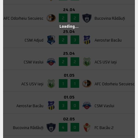
24.04
2
2
AFC Odorheiu Secuiesc
Bucovina Rădăuți
Loading...
25.04
2
3
CSM Adjud
Aerostar Bacău
25.04
2
2
CSM Vaslui
ACS USV Iaşi
01.05
1
1
ACS USV Iaşi
AFC Odorheiu Secuiesc
01.05
3
0
Aerostar Bacău
CSM Vaslui
02.05
4
0
Bucovina Rădăuți
FC Bacău 2