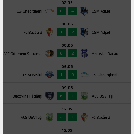
02.05
0
4
CS-Gheorgheni
CSM Adjud
08.05
1
2
FC Bacău 2
CSM Adjud
08.05
6
2
AFC Odorheiu Secuiesc
Aerostar Bacău
09.05
1
0
CSM Vaslui
CS-Gheorgheni
09.05
6
1
Bucovina Rădăuți
ACS USV Iaşi
16.05
2
1
ACS USV Iaşi
FC Bacău 2
16.05