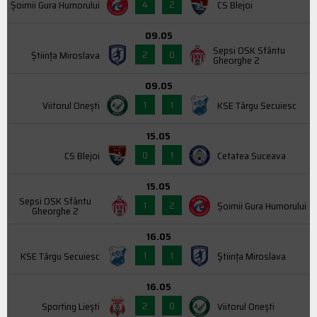
4
2
Şoimii Gura Humorului
CS Blejoi
09.05
Sepsi OSK Sfântu
2
0
Știința Miroslava
Gheorghe 2
09.05
1
1
Viitorul Onești
KSE Târgu Secuiesc
15.05
0
1
CS Blejoi
Cetatea Suceava
15.05
Sepsi OSK Sfântu
1
2
Şoimii Gura Humorului
Gheorghe 2
16.05
1
1
KSE Târgu Secuiesc
Știința Miroslava
16.05
2
0
Sporting Liești
Viitorul Onești