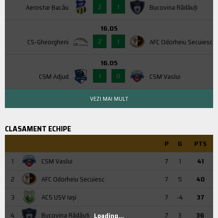
2
1
Aerostar Bacău
Bucovina Rădăuți
16.05
2
1
CS-Gheorgheni
AFC Odorheiu Secuiesc
16.05
1
0
CSM Adjud
CSM Vaslui
VEZI MAI MULT
CLASAMENT ECHIPE
P
G
PTS
1
CSM Vaslui
7
1
41
2
AFC Odorheiu Secuiesc
7
5
40
3
ACS USV Iaşi
7
-4
37
4
Bucovina Rădăuți
7
3
36
Loading...