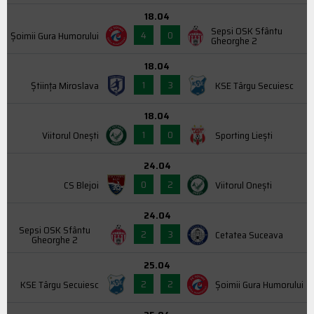
18.04
Sepsi OSK Sfântu
4
0
Şoimii Gura Humorului
Gheorghe 2
18.04
1
3
Știința Miroslava
KSE Târgu Secuiesc
18.04
1
0
Viitorul Onești
Sporting Liești
24.04
0
2
CS Blejoi
Viitorul Onești
24.04
Sepsi OSK Sfântu
2
3
Cetatea Suceava
Gheorghe 2
25.04
2
2
KSE Târgu Secuiesc
Şoimii Gura Humorului