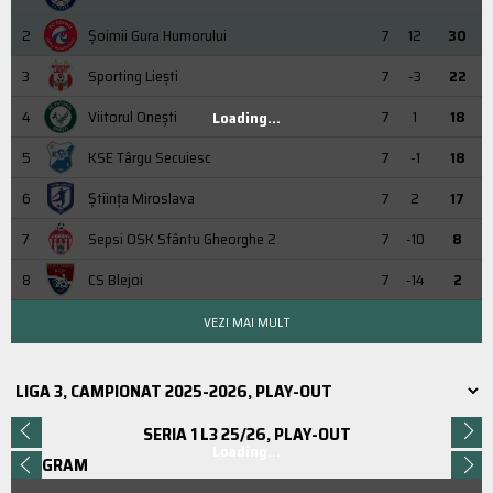
2
Şoimii Gura Humorului
7
12
30
3
Sporting Liești
7
-3
22
4
Viitorul Onești
7
1
18
Loading...
5
KSE Târgu Secuiesc
7
-1
18
6
Știința Miroslava
7
2
17
7
Sepsi OSK Sfântu Gheorghe 2
7
-10
8
8
CS Blejoi
7
-14
2
VEZI MAI MULT
SERIA 1 L3 25/26, PLAY-OUT
Loading...
PROGRAM