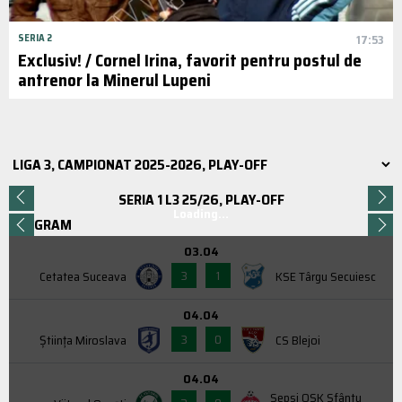
SERIA 2
17:53
Exclusiv! / Cornel Irina, favorit pentru postul de
antrenor la Minerul Lupeni
SERIA 1 L3 25/26, PLAY-OFF
Loading...
PROGRAM
03.04
3
1
Cetatea Suceava
KSE Târgu Secuiesc
04.04
3
0
Știința Miroslava
CS Blejoi
04.04
Sepsi OSK Sfântu