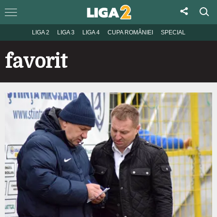
LIGA 2
LIGA 3
LIGA 4
CUPA ROMÂNIEI
SPECIAL
favorit