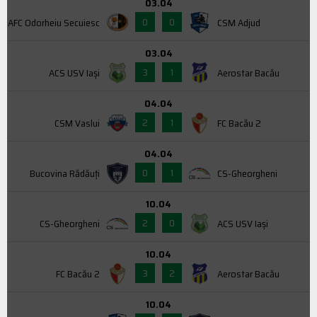
03.04
0
0
AFC Odorheiu Secuiesc
CSM Adjud
03.04
3
1
ACS USV Iaşi
Aerostar Bacău
04.04
2
1
CSM Vaslui
FC Bacău 2
04.04
0
1
Bucovina Rădăuți
CS-Gheorgheni
10.04
2
0
CS-Gheorgheni
ACS USV Iaşi
10.04
3
2
FC Bacău 2
Aerostar Bacău
10.04