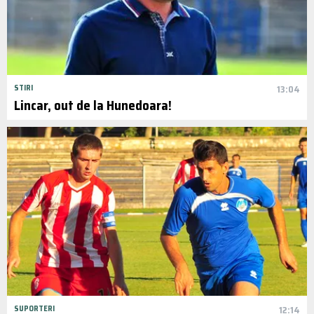
STIRI
13:04
Lincar, out de la Hunedoara!
SUPORTERI
12:14