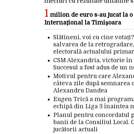
meciuri cu rezultate dinainte st
1
milion de euro s-au jucat la o
Internațional la Timișoara
Slătineni, voi cu cine votaț
salvarea de la retrogradare,
electorală actualului primar
CSM Alexandria, victorie în
Succesul a fost adus de un 
Motivul pentru care Alexand
câteva zile după semnarea co
Alexandru Dandea
Eugen Trică a mai programa
echipă din Liga 3 înaintea 
Planul pentru concordatul p
banii de la Consiliul Local. C
jucătorii actuali