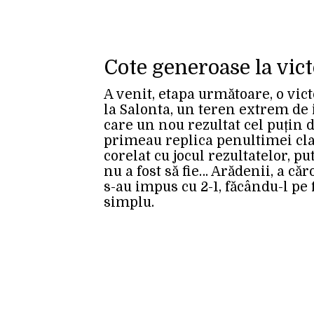
Cote generoase la vict
A venit, etapa următoare, o vict
la Salonta, un teren extrem de
care un nou rezultat cel puțin d
primeau replica penultimei clasa
corelat cu jocul rezultatelor, pu
nu a fost să fie… Arădenii, a căr
s-au impus cu 2-1, făcându-l pe
simplu.