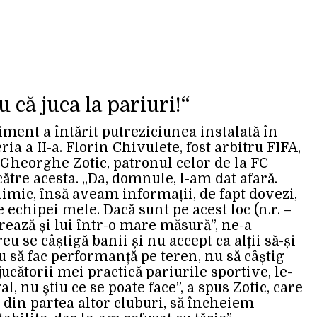
 că juca la pariuri!“
ment a întărit putreziciunea instalată în
ia a II-a. Florin Chivulete, fost arbitru FIFA,
 Gheorghe Zotic, patronul celor de la FC
către acesta. „Da, domnule, l-am dat afară.
imic, însă aveam informații, de fapt dovezi,
e echipei mele. Dacă sunt pe acest loc (n.r. –
atorează și lui într-o mare măsură”, ne-a
reu se câștigă banii și nu accept ca alții să-și
u să fac performanță pe teren, nu să câștig
 jucătorii mei practică pariurile sportive, le-
al, nu știu ce se poate face”, a spus Zotic, care
 din partea altor cluburi, să încheiem