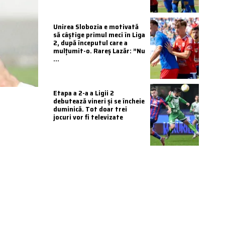
Unirea Slobozia e motivată
să câștige primul meci în Liga
2, după începutul care a
mulțumit-o. Rareș Lazăr: ”Nu
...
Etapa a 2-a a Ligii 2
debutează vineri și se încheie
duminică. Tot doar trei
jocuri vor fi televizate