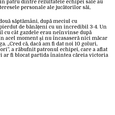
in patru dintre rezultatele echipei sale au
teresele personale ale jucătorilor săi,
 două săptămâni, după meciul cu
pierdut de bănățeni cu un incredibil 3-4. Un
il cu cât gazdele erau neînvinse după
în acel moment și nu încasaseră nici măcar
a. „Cred că, dacă am fi dat noi 10 goluri,
 ori”, a răbufnit patronul echipei, care a aflat
i ar fi blocat partida înaintea căreia victoria