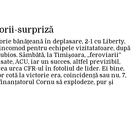
orii-surpriză
orie bănățeană în deplasare, 2-1 cu Liberty,
 incomod pentru echipele vizitatatoare, după
ubios. Sâmbătă, la Timișoara, „feroviarii“
te, ACU, iar un succes, altfel previzibil,
tea urca CFR-ul în fotoliul de lider. Ei bine,
or cotă la victorie era, coincidență sau nu, 7,
 finanțatorul Cornu să explodeze, pur și