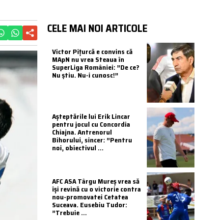
CELE MAI NOI ARTICOLE
Victor Pițurcă e convins că
MApN nu vrea Steaua în
SuperLiga României: ”De ce?
Nu știu. Nu-i cunosc!”
Așteptările lui Erik Lincar
pentru jocul cu Concordia
Chiajna. Antrenorul
Bihorului, sincer: ”Pentru
noi, obiectivul ...
AFC ASA Târgu Mureș vrea să
își revină cu o victorie contra
nou-promovatei Cetatea
Suceava. Eusebiu Tudor:
”Trebuie ...