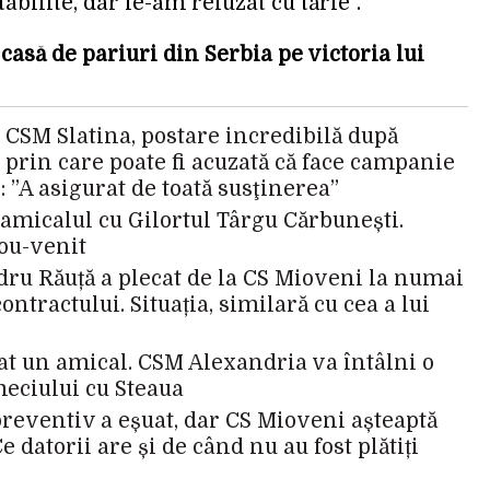
abilite, dar le-am refuzat cu tărie”.
 casă de pariuri din Serbia pe victoria lui
i? CSM Slatina, postare incredibilă după
 prin care poate fi acuzată că face campanie
: ”A asigurat de toată susţinerea”
 amicalul cu Gilortul Târgu Cărbunești.
nou-venit
ru Răuță a plecat de la CS Mioveni la numai
ntractului. Situația, similară cu cea a lui
t un amical. CSM Alexandria va întâlni o
meciului cu Steaua
reventiv a eșuat, dar CS Mioveni așteaptă
e datorii are și de când nu au fost plătiți