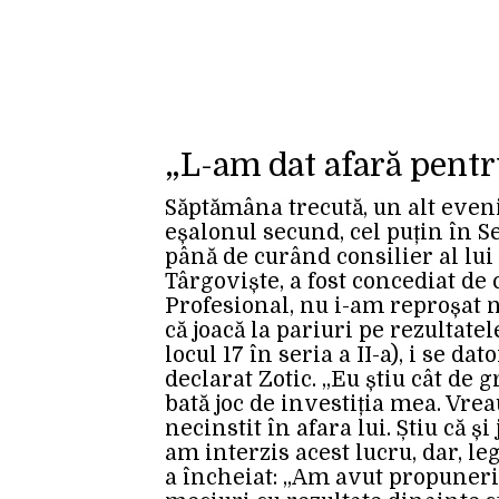
„L-am dat afară pentru
Săptămâna trecută, un alt eveni
eșalonul secund, cel puțin în Ser
până de curând consilier al lui
Târgoviște, a fost concediat de 
Profesional, nu i-am reproșat n
că joacă la pariuri pe rezultatel
locul 17 în seria a II-a), i se d
declarat Zotic. „Eu știu cât de g
bată joc de investiția mea. Vrea
necinstit în afara lui. Știu că și
am interzis acest lucru, dar, leg
a încheiat: „Am avut propuneri