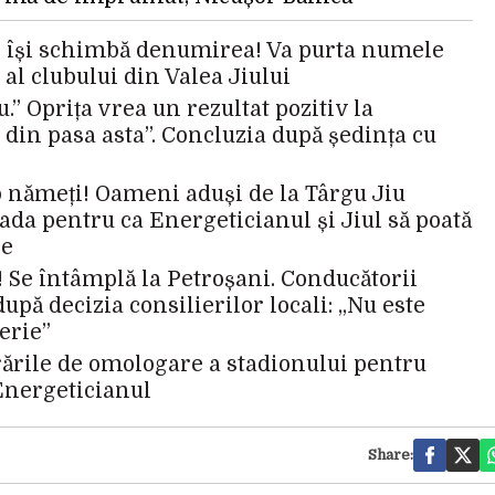
ni își schimbă denumirea! Va purta numele
 al clubului din Valea Jiului
u.” Oprița vrea un rezultat pozitiv la
 din pasa asta”. Concluzia după ședința cu
b nămeți! Oameni aduși de la Târgu Jiu
da pentru ca Energeticianul și Jiul să poată
le
! Se întâmplă la Petroșani. Conducătorii
upă decizia consilierilor locali: „Nu este
erie”
rările de omologare a stadionului pentru
 Energeticianul
Share: