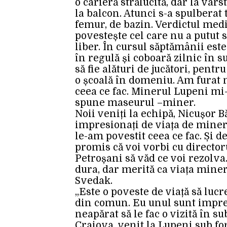
o carieră strălucită, dar la vârs
la balcon. Atunci s-a spulberat 
femur, de bazin. Verdictul medici
povestește cel care nu a putut 
liber. În cursul săptămânii est
în regulă și coboară zilnic în s
să fie alături de jucători, pen
o școală în domeniu. Am furat me
ceea ce fac. Minerul Lupeni mi-
spune maseurul –miner.
Noii veniți la echipă, Nicușor 
impresionați de viața de miner
le-am povestit ceea ce fac. Și d
promis că voi vorbi cu directo
Petroșani să văd ce voi rezolva.
dura, dar merită ca viața mineri
Svedak.
„Este o poveste de viață să lucre
din comun. Eu unul sunt impres
neapărat să le fac o vizită în su
Craiova, venit la Lupeni sub f