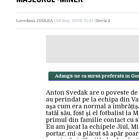
Loredana JUGLEA
08 Sep. 2008, 11:51
Seria 2
Adaugă-ne ca sursă preferată în Go
Anton Svedak are o poveste de v
au perindat pe la echipa din Vale
așa cum era normal a îmbrățișa
tatăl său, fost și el fotbalist la
primul din familie contact cu sp
Eu am jucat la echipele Jiul, M
portar, mi-a plăcut să apăr poar