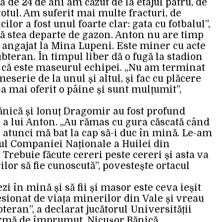
ta de 24 de ani am căzut de la etajul patru, de
totul. Am suferit mai multe fracturi, de
lor a fost unul foarte clar: gata cu fotbalul”,
să stea departe de gazon. Anton nu are timp
e angajat la Mina Lupeni. Este miner cu acte
ubteran. În timpul liber dă o fugă la stadion
tru că este maseurul echipei. „Nu am terminat
serie de la unul și altul, și fac cu plăcere
a mai oferit o pâine și sunt mulțumit”,
Bănică și Ionuț Dragomir au fost profund
 a lui Anton. „Au rămas cu gura căscată când
e atunci mă bat la cap să-i duc în mină. Le-am
rul Companiei Naționale a Huilei din
 Trebuie făcute cereri peste cereri și asta va
lor să fie cunoscută”, povestește ortacul
zi în mină și să fii și masor este ceva ieșit
ionat de viața minerilor din Vale și vreau
bteran”, a declarat jucătorul Universității
ormă de împrumut, Nicușor Bănică