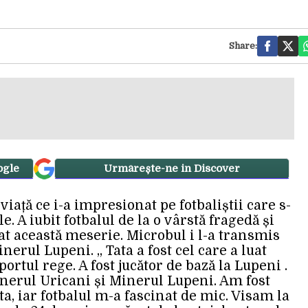
Share:
ogle
Urmărește-ne in Discover
iață ce i-a impresionat pe fotbaliștii care s-
. A iubit fotbalul de la o vârstă fragedă și
t această meserie. Microbul i l-a transmis
 Minerul Lupeni. „ Tata a fost cel care a luat
ortul rege. A fost jucător de bază la Lupeni .
inerul Uricani și Minerul Lupeni. Am fost
ta, iar fotbalul m-a fascinat de mic. Visam la