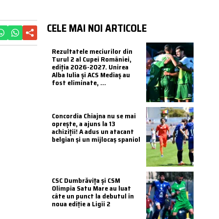
CELE MAI NOI ARTICOLE
Rezultatele meciurilor din
Turul 2 al Cupei României,
ediția 2026-2027. Unirea
Alba Iulia și ACS Mediaș au
fost eliminate, ...
Concordia Chiajna nu se mai
oprește, a ajuns la 13
achiziții! A adus un atacant
belgian și un mijlocaș spaniol
CSC Dumbrăvița și CSM
Olimpia Satu Mare au luat
câte un punct la debutul în
noua ediție a Ligii 2