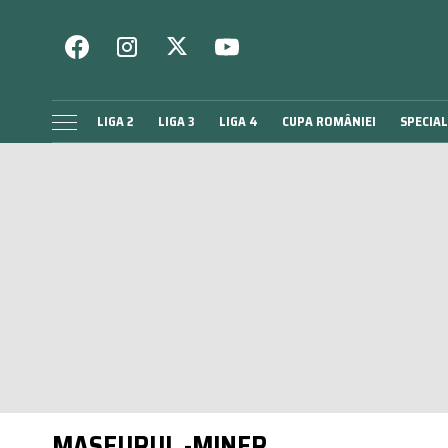
LIGA 2
LIGA 3
LIGA 4
CUPA ROMÂNIEI
SPECIAL
MASEURUL -MINER