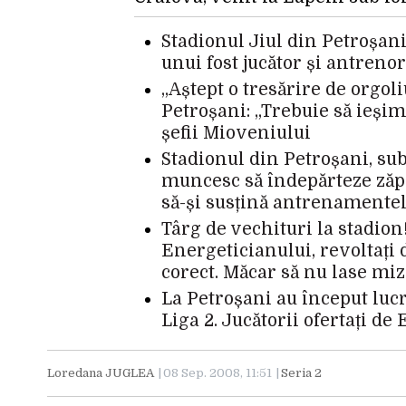
Stadionul Jiul din Petroșa
unui fost jucător și antrenor
„Aștept o tresărire de orgoli
Petroșani: „Trebuie să ieșim
șefii Mioveniului
Stadionul din Petroșani, su
muncesc să îndepărteze zăpa
să-și susțină antrenamente
Târg de vechituri la stadion
Energeticianului, revoltați d
corect. Măcar să nu lase miz
La Petroșani au început luc
Liga 2. Jucătorii ofertați de
Loredana JUGLEA
08 Sep. 2008, 11:51
Seria 2