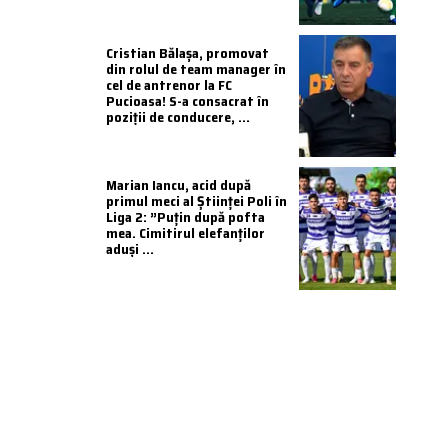
Cristian Bălașa, promovat
din rolul de team manager în
cel de antrenor la FC
Pucioasa! S-a consacrat în
poziții de conducere, ...
Marian Iancu, acid după
primul meci al Științei Poli în
Liga 2: ”Puțin după pofta
mea. Cimitirul elefanților
aduși ...