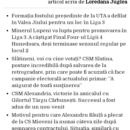
articol scris de
Loredana Juglea
Formația fostului președinte de la UTA a defilat
în Valea Jiului pentru un loc în Liga 3
Minerul Lupeni va lupta pentru promovarea în
Liga 3. A câștigat Final Four-ul Ligii 4
Hunedoara, deși terminase sezonul regular pe
locul 2
Slătineni, voi cu cine votați? CSM Slatina,
postare incredibilă după salvarea de la
retrogradare, prin care poate fi acuzată că face
campanie electorală actualului primar: ”A
asigurat de toată susţinerea”
CSM Alexandria, victorie în amicalul cu
Gilortul Târgu Cărbunești. Succesul a fost
adus de un nou-venit
Motivul pentru care Alexandru Răuță a plecat
de la CS Mioveni la numai câteva zile după
semnarea contractului. Situația, similară cu