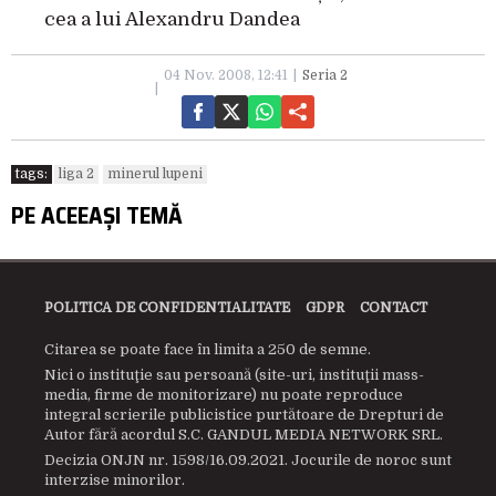
cea a lui Alexandru Dandea
04 Nov. 2008, 12:41
Seria 2
tags:
liga 2
minerul lupeni
PE ACEEAȘI TEMĂ
POLITICA DE CONFIDENTIALITATE
GDPR
CONTACT
Citarea se poate face în limita a 250 de semne.
Nici o instituţie sau persoană (site-uri, instituţii mass-
media, firme de monitorizare) nu poate reproduce
integral scrierile publicistice purtătoare de Drepturi de
Autor fără acordul S.C. GANDUL MEDIA NETWORK SRL.
Decizia ONJN nr. 1598/16.09.2021. Jocurile de noroc sunt
interzise minorilor.