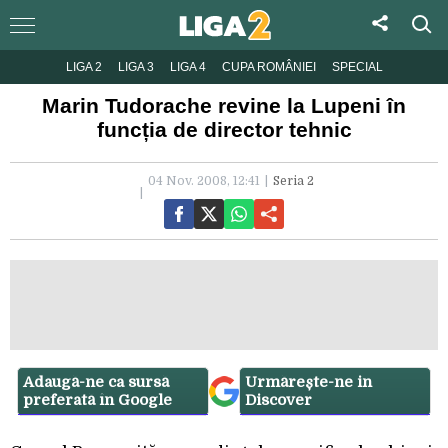
LIGA 2
LIGA 3
LIGA 4
CUPA ROMÂNIEI
SPECIAL
Marin Tudorache revine la Lupeni în
funcția de director tehnic
04 Nov. 2008, 12:41
Seria 2
Adaugă-ne ca sursă
Urmărește-ne in
preferată în Google
Discover