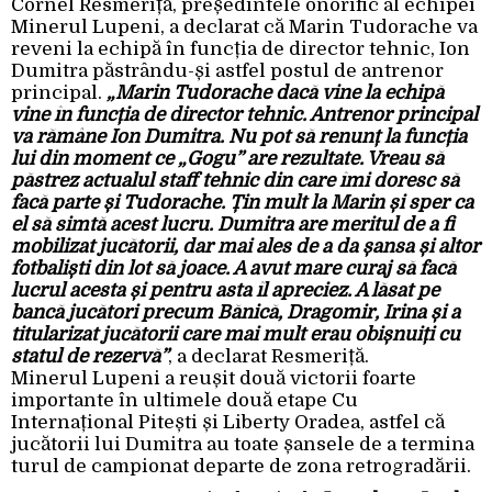
Cornel Resmeriță, președintele onorific al echipei
Minerul Lupeni, a declarat că Marin Tudorache va
reveni la echipă în funcția de director tehnic, Ion
Dumitra păstrându-și astfel postul de antrenor
principal.
„Marin Tudorache dacă vine la echipă
vine în funcția de director tehnic. Antrenor principal
va rămâne Ion Dumitra. Nu pot să renunț la funcția
lui din moment ce „Gogu” are rezultate. Vreau să
păstrez actualul staff tehnic din care îmi doresc să
facă parte și Tudorache. Țin mult la Marin și sper ca
el să simtă acest lucru. Dumitra are meritul de a fi
mobilizat jucătorii, dar mai ales de a da șansa și altor
fotbaliști din lot să joace. A avut mare curaj să facă
lucrul acesta și pentru asta îl apreciez. A lăsat pe
bancă jucători precum Bănică, Dragomir, Irina și a
titularizat jucătorii care mai mult erau obișnuiți cu
statul de rezervă”
, a declarat Resmeriță.
Minerul Lupeni a reușit două victorii foarte
importante în ultimele două etape Cu
Internațional Pitești și Liberty Oradea, astfel că
jucătorii lui Dumitra au toate șansele de a termina
turul de campionat departe de zona retrogradării.