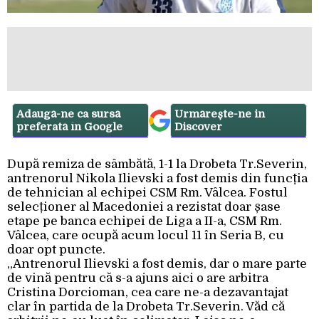
Adaugă-ne ca sursă
Urmărește-ne in
preferată în Google
Discover
După remiza de sâmbătă, 1-1 la Drobeta Tr.Severin,
antrenorul Nikola Ilievski a fost demis din funcția
de tehnician al echipei CSM Rm. Vâlcea. Fostul
selecționer al Macedoniei a rezistat doar șase
etape pe banca echipei de Liga a II-a, CSM Rm.
Vâlcea, care ocupă acum locul 11 în Seria B, cu
doar opt puncte.
„Antrenorul Ilievski a fost demis, dar o mare parte
de vină pentru că s-a ajuns aici o are arbitra
Cristina Dorcioman, cea care ne-a dezavantajat
clar în partida de la Drobeta Tr.Severin. Văd că