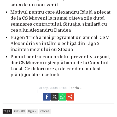
adus de un nou-venit
Motivul pentru care Alexandru Răuță a plecat
de la CS Mioveni la numai câteva zile după
semnarea contractului. Situația, similară cu
cea a lui Alexandru Dandea
Eugen Trică a mai programat un amical. CSM
Alexandria va întâlni o echipă din Liga 3
înaintea meciului cu Steaua
Planul pentru concordatul preventiv a eșuat,
dar CS Mioveni așteaptă banii de la Consiliul
Local. Ce datorii are și de când nu au fost
plătiți jucătorii actuali
21 Sep. 2008, 18:00
Seria 2
tags:
ilievski
liga 2
valcea