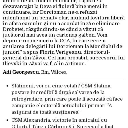
arbitrii ne-au luat în colimator, Lajos ne-a
dezavantajat la Deva și fluieră bine mersi în
continuare, iar Dorcioman ne-a refuzat
intenționat un penalty clar, mutând lovitura liberă
în afara careului și nu a acordat încă o eliminare
Drobetei, răzgândindu-se când a văzut că
jucătorul mai avea un cartonaș galben. Vom
depune un memoriu la CCA, în care cerem
anularea delegării lui Dorcioman la Mondialul de
juniori” a spus Florin Verigeanu, directorul-
general din Zăvoi. Cel mai probabil, succesorul lui
Ilievski în Zăvoi va fi Alin Artimon.
Adi Georgescu
, Rm. Vâlcea
Slătineni, voi cu cine votați? CSM Slatina,
postare incredibilă după salvarea de la
retrogradare, prin care poate fi acuzată că face
campanie electorală actualului primar: ”A
asigurat de toată susţinerea”
CSM Alexandria, victorie în amicalul cu
Gilortul Târgu Cărbunești. Succesul a fost