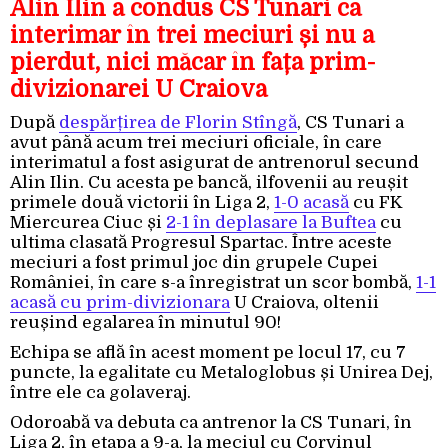
Alin Ilin a condus CS Tunari ca
interimar în trei meciuri și nu a
pierdut, nici măcar în fața prim-
divizionarei U Craiova
După
despărțirea de Florin Stîngă
, CS Tunari a
avut până acum trei meciuri oficiale, în care
interimatul a fost asigurat de antrenorul secund
Alin Ilin. Cu acesta pe bancă, ilfovenii au reușit
primele două victorii în Liga 2,
1-0 acasă
cu FK
Miercurea Ciuc și
2-1 în deplasare la Buftea
cu
ultima clasată Progresul Spartac. Între aceste
meciuri a fost primul joc din grupele Cupei
României, în care s-a înregistrat un scor bombă,
1-1
acasă cu prim-divizionara
U Craiova, oltenii
reușind egalarea în minutul 90!
Echipa se află în acest moment pe locul 17, cu 7
puncte, la egalitate cu Metaloglobus și Unirea Dej,
între ele ca golaveraj.
Odoroabă va debuta ca antrenor la CS Tunari, în
Liga 2, în etapa a 9-a, la meciul cu Corvinul