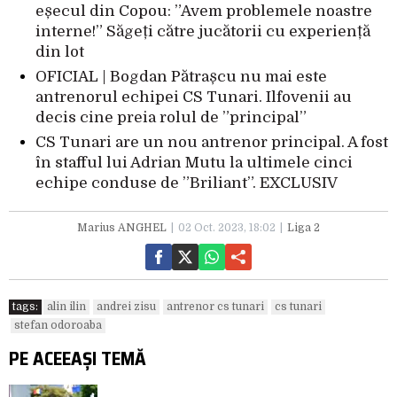
eșecul din Copou: ”Avem problemele noastre
interne!” Săgeți către jucătorii cu experiență
din lot
OFICIAL | Bogdan Pătrașcu nu mai este
antrenorul echipei CS Tunari. Ilfovenii au
decis cine preia rolul de ”principal”
CS Tunari are un nou antrenor principal. A fost
în stafful lui Adrian Mutu la ultimele cinci
echipe conduse de ”Briliant”. EXCLUSIV
Marius ANGHEL
02 Oct. 2023, 18:02
Liga 2
tags:
alin ilin
andrei zisu
antrenor cs tunari
cs tunari
stefan odoroaba
PE ACEEAȘI TEMĂ