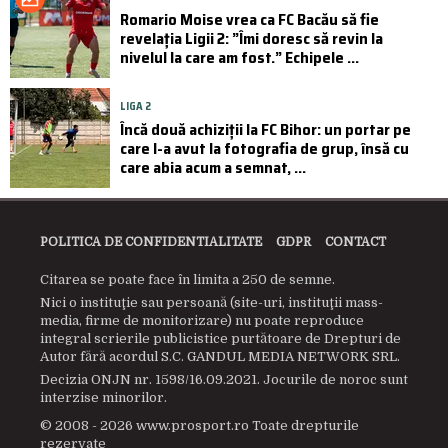
Romario Moise vrea ca FC Bacău să fie
revelația Ligii 2: ”Îmi doresc să revin la
nivelul la care am fost.” Echipele ...
LIGA 2
Încă două achiziții la FC Bihor: un portar pe
care l-a avut la fotografia de grup, însă cu
care abia acum a semnat, ...
POLITICA DE CONFIDENTIALITATE
GDPR
CONTACT
Citarea se poate face în limita a 250 de semne.
Nici o instituţie sau persoană (site-uri, instituţii mass-
media, firme de monitorizare) nu poate reproduce
integral scrierile publicistice purtătoare de Drepturi de
Autor fără acordul S.C. GANDUL MEDIA NETWORK SRL.
Decizia ONJN nr. 1598/16.09.2021. Jocurile de noroc sunt
interzise minorilor.
© 2008 - 2026 www.prosport.ro Toate drepturile
rezervate