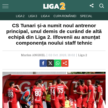
LIGA 2
LIGA 3
LIGA 4
CUPA ROMÂNIEI
SPECIAL
CS Tunari și-a numit noul antrenor
principal, unul demis de curând de altă
echipă din Liga 2. Ilfovenii au anunțat
componența noului staff tehnic
Marius ANGHEL
02 Oct. 2023, 18:02
Liga 2