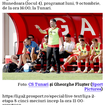
Hunedoara (locul 4), programat luni, 9 octombrie,
de la ora 16:00, la Tunari.
Foto:
CS Tunari
și Gheorghe Flușter (
Sport
Pictures
)
https://liga2.prosport.ro/special/live-text/liga-2-
etapa-8-cinci-meciuri-incep-la-ora-11-00-