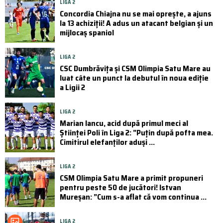
LIGA 2
Concordia Chiajna nu se mai oprește, a ajuns
la 13 achiziții! A adus un atacant belgian și un
mijlocaș spaniol
LIGA 2
CSC Dumbrăvița și CSM Olimpia Satu Mare au
luat câte un punct la debutul în noua ediție
a Ligii 2
LIGA 2
Marian Iancu, acid după primul meci al
Științei Poli în Liga 2: ”Puțin după pofta mea.
Cimitirul elefanților aduși ...
LIGA 2
CSM Olimpia Satu Mare a primit propuneri
pentru peste 50 de jucători! Istvan
Mureșan: ”Cum s-a aflat că vom continua ...
LIGA 2