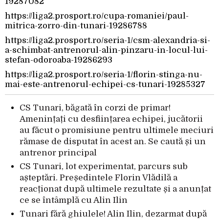
19287082
https://liga2.prosport.ro/cupa-romaniei/paul-
mitrica-zorro-din-tunari-19286788
https://liga2.prosport.ro/seria-1/csm-alexandria-si-
a-schimbat-antrenorul-alin-pinzaru-in-locul-lui-
stefan-odoroaba-19286293
https://liga2.prosport.ro/seria-1/florin-stinga-nu-
mai-este-antrenorul-echipei-cs-tunari-19285327
CS Tunari, băgată în corzi de primar!
Amenințați cu desființarea echipei, jucătorii
au făcut o promisiune pentru ultimele meciuri
rămase de disputat în acest an. Se caută și un
antrenor principal
CS Tunari, lot experimentat, parcurs sub
așteptări. Președintele Florin Vlădilă a
reacționat după ultimele rezultate și a anunțat
ce se întâmplă cu Alin Ilin
Tunari fără ghiulele! Alin Ilin, dezarmat după