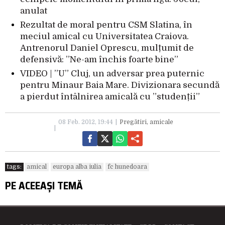
anulat
Rezultat de moral pentru CSM Slatina, în
meciul amical cu Universitatea Craiova.
Antrenorul Daniel Oprescu, mulțumit de
defensivă: ”Ne-am închis foarte bine”
VIDEO | ”U” Cluj, un adversar prea puternic
pentru Minaur Baia Mare. Divizionara secundă
a pierdut întâlnirea amicală cu ”studenții”
08 Feb. 2012, 19:44
Pregătiri, amicale
tags:
amical
europa alba iulia
fc hunedoara
PE ACEEAȘI TEMĂ