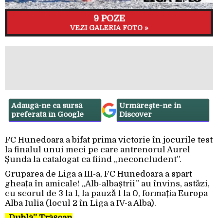
9 POZE
VEZI GALERIA FOTO »
Adaugă-ne ca sursă
Urmărește-ne in
preferată în Google
Discover
FC Hunedoara a bifat prima victorie în jocurile test
la finalul unui meci pe care antrenorul Aurel
Șunda la catalogat ca fiind „neconcludent”.
Gruparea de Liga a III-a, FC Hunedoara a spart
gheața în amicale! „Alb-albaștrii” au învins, astăzi,
cu scorul de 3 la 1, la pauză 1 la 0, formația Europa
Alba Iulia (locul 2 în Liga a IV-a Alba).
„Dublă” Trășcan