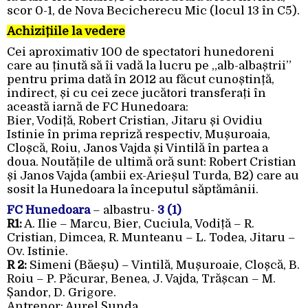
scor 0-1, de Nova Becicherecu Mic (locul 13 în C5).
Achizițiile la vedere
Cei aproximativ 100 de spectatori hunedoreni
care au ținută să îi vadă la lucru pe „alb-albaștrii”
pentru prima dată în 2012 au făcut cunoștință,
indirect, și cu cei zece jucători transferați în
această iarnă de FC Hunedoara:
Bier, Vodiță, Robert Cristian, Jitaru și Ovidiu
Istinie în prima repriză respectiv, Mușuroaia,
Cloșcă, Roiu, Janos Vajda și Vintilă în partea a
doua. Noutățile de ultimă oră sunt: Robert Cristian
și Janos Vajda (ambii ex-Arieșul Turda, B2) care au
sosit la Hunedoara la începutul săptămânii.
FC Hunedoara
– albastru-
3 (1)
R1:
A. Ilie – Marcu, Bier, Cuciula, Vodiță – R.
Cristian, Dimcea, R. Munteanu – L. Todea, Jitaru –
Ov. Istinie.
R 2:
Simeni (Băeșu) – Vintilă, Mușuroaie, Cloșcă, B.
Roiu – P. Păcurar, Benea, J. Vajda, Trășcan – M.
Șandor, D. Grigore.
Antrenor: Aurel Șunda.