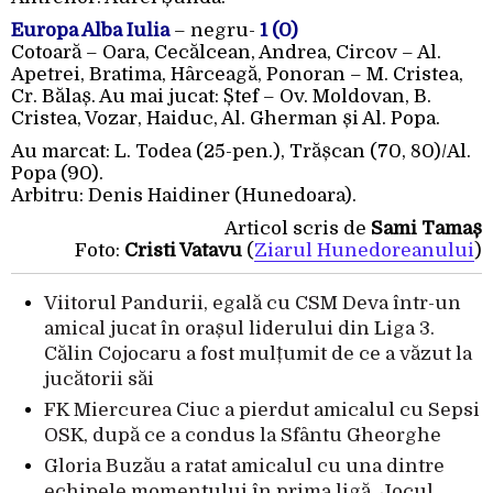
Europa Alba Iulia
– negru-
1 (0)
Cotoară – Oara, Cecălcean, Andrea, Circov – Al.
Apetrei, Bratima, Hârceagă, Ponoran – M. Cristea,
Cr. Bălaș. Au mai jucat: Ștef – Ov. Moldovan, B.
Cristea, Vozar, Haiduc, Al. Gherman și Al. Popa.
Au marcat: L. Todea (25-pen.), Trășcan (70, 80)/Al.
Popa (90).
Arbitru: Denis Haidiner (Hunedoara).
Articol scris de
Sami Tamaș
Foto:
Cristi Vatavu
(
Ziarul Hunedoreanului
)
Viitorul Pandurii, egală cu CSM Deva într-un
amical jucat în orașul liderului din Liga 3.
Călin Cojocaru a fost mulțumit de ce a văzut la
jucătorii săi
FK Miercurea Ciuc a pierdut amicalul cu Sepsi
OSK, după ce a condus la Sfântu Gheorghe
Gloria Buzău a ratat amicalul cu una dintre
echipele momentului în prima ligă. Jocul,