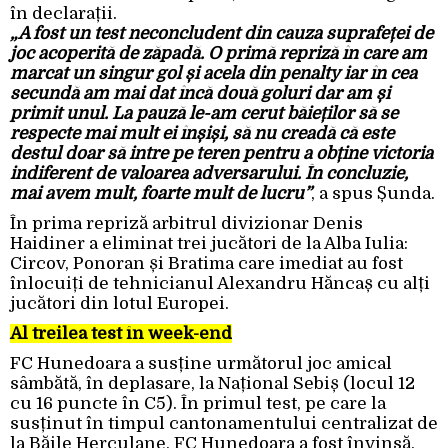
în declarații.
„A fost un test neconcludent din cauza suprafeței de
joc acoperită de zăpadă. O primă repriză în care am
marcat un singur gol și acela din penalty iar în cea
secundă am mai dat încă două goluri dar am și
primit unul. La pauză le-am cerut băieților să se
respecte mai mult ei înșiși, să nu creadă că este
destul doar să intre pe teren pentru a obține victoria
indiferent de valoarea adversarului. În concluzie,
mai avem mult, foarte mult de lucru”
, a spus Șunda.
În prima repriză arbitrul divizionar Denis
Haidiner a eliminat trei jucători de la Alba Iulia:
Circov, Ponoran și Bratima care imediat au fost
înlocuiți de tehnicianul Alexandru Hăncaș cu alți
jucători din lotul Europei.
Al treilea test în week-end
FC Hunedoara a susține următorul joc amical
sâmbătă, în deplasare, la Național Sebiș (locul 12
cu 16 puncte în C5). În primul test, pe care la
susținut în timpul cantonamentului centralizat de
la Băile Herculane, FC Hunedoara a fost învinsă,