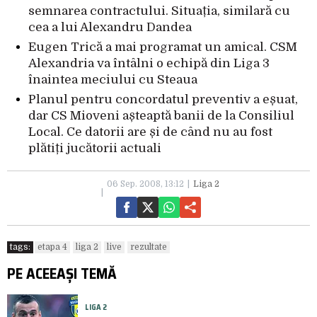
semnarea contractului. Situația, similară cu
cea a lui Alexandru Dandea
Eugen Trică a mai programat un amical. CSM
Alexandria va întâlni o echipă din Liga 3
înaintea meciului cu Steaua
Planul pentru concordatul preventiv a eșuat,
dar CS Mioveni așteaptă banii de la Consiliul
Local. Ce datorii are și de când nu au fost
plătiți jucătorii actuali
06 Sep. 2008, 13:12
Liga 2
tags:
etapa 4
liga 2
live
rezultate
PE ACEEAȘI TEMĂ
LIGA 2