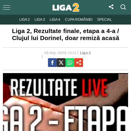
LIGA 2
LIGA 3
LIGA 4
CUPA ROMÂNIEI
SPECIAL
Liga 2, Rezultate finale, etapa a 4-a /
Clujul lui Dorinel, doar remiză acasă
06 Sep. 2008, 13:12
Liga 2