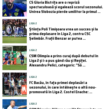
CS Gloria Bistrița are o repriză
spectaculoasă și egalează scorul sezonului.
Unirea Slobozia pierde umilitor la primul ...
LIGA 2
Știința Poli Timișoara vrea un succes și la
prima deplasare în Liga 2, contra CSC
Șelimbăr. Frații Benzar ar putea ...
LIGA 2
CSM Olimpia a prins curaj după debutul în
Liga 2 și i-a pus gând rău și Reșiței.
Alexandru Pelici, categoric: ”Să ...
LIGA 2
FC Bacău, în fața primei deplasări a
sezonului, în care întâlnește o altă nou-
promovată în Liga 2. Costel Enache: ...
LIGA 2