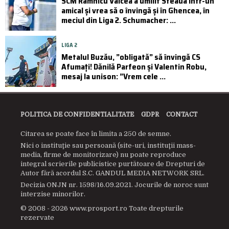
SCM Râmnicu Vâlcea a umilit Steaua într-un
amical și vrea să o învingă și în Ghencea, în
meciul din Liga 2. Schumacher: ...
LIGA 2
Metalul Buzău, ”obligată” să învingă CS
Afumați! Dănilă Parfeon și Valentin Robu,
mesaj la unison: ”Vrem cele ...
POLITICA DE CONFIDENTIALITATE
GDPR
CONTACT
Citarea se poate face în limita a 250 de semne.
Nici o instituţie sau persoană (site-uri, instituţii mass-
media, firme de monitorizare) nu poate reproduce
integral scrierile publicistice purtătoare de Drepturi de
Autor fără acordul S.C. GANDUL MEDIA NETWORK SRL.
Decizia ONJN nr. 1598/16.09.2021. Jocurile de noroc sunt
interzise minorilor.
© 2008 - 2026 www.prosport.ro Toate drepturile
rezervate