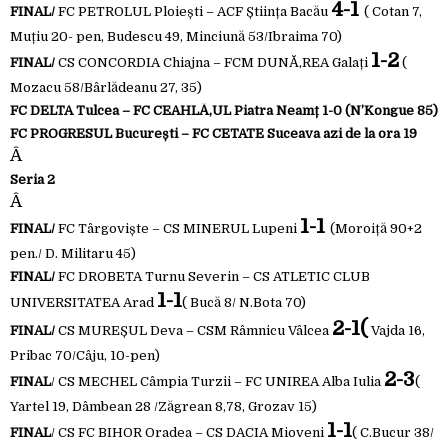
4-1
FINAL/
FC PETROLUL Ploiești – ACF Știința Bacău
( Cotan 7,
Muțiu 20- pen, Budescu 49, Minciună 53/Ibraima 70)
1-2
FINAL/
CS CONCORDIA Chiajna – FCM DUNĂ‚REA Galați
(
Mozacu 58/Bârlădeanu 27, 35)
FC DELTA Tulcea – FC CEAHLĂ‚UL Piatra Neamț 1-0 (N’Kongue 85)
FC PROGRESUL București – FC CETATE Suceava azi de la ora 19
Â
Seria 2
Â
1-1
FINAL/
FC Târgoviște – CS MINERUL Lupeni
(Moroiță 90+2
pen./ D. Militaru 45)
FINAL/
FC DROBETA Turnu Severin – CS ATLETIC CLUB
1-1
UNIVERSITATEA Arad
( Bucă 8/ N.Bota 70)
2-1
(
FINAL/
CS MUREȘUL Deva – CSM Râmnicu Vâlcea
Vajda 16,
Pribac 70/
Câju, 10-pen
)
2-3
FINAL
/ CS MECHEL Câmpia Turzii – FC UNIREA Alba Iulia
(
Yartel 19, Dâmbean 28 /Zăgrean 8,78, Grozav 15)
1-1
FINAL
/ CS FC BIHOR Oradea – CS DACIA Mioveni
( C.Bucur 38/