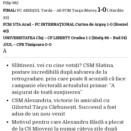
Filip 86)
1-0
FINAL/
FC ARIEȘUL Turda – AS FCM Targu Mureș
( Hardău
33)
FCM UTA Arad – FC INTERNAȚIONAL Curtea de Argeș 1-0 (Roszel
40)
UNIVERSITATEA Cluj – CF LIBERTY Oradea 1-1 (Matiș 84 – Bud 54)
JIUL – CFR Timișoara 0-0
Â
Slătineni, voi cu cine votați? CSM Slatina,
postare incredibilă după salvarea de la
retrogradare, prin care poate fi acuzată că face
campanie electorală actualului primar: ”A
asigurat de toată susţinerea”
CSM Alexandria, victorie în amicalul cu
Gilortul Târgu Cărbunești. Succesul a fost
adus de un nou-venit
Motivul pentru care Alexandru Răuță a plecat
de la CS Mioveni la numai câteva zile după