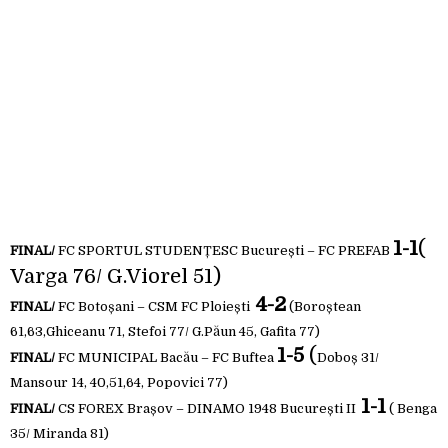
1-1
(
FINAL/
FC SPORTUL STUDENȚESC București – FC PREFAB
Varga 76/ G.Viorel 51)
4-2
FINAL/
FC Botoșani – CSM FC Ploiești
(Boroștean
61,63,Ghiceanu 71, Stefoi 77/ G.Păun 45, Gafita 77)
1-5
(
FINAL/
FC MUNICIPAL Bacău – FC Buftea
Doboș 31/
Mansour 14, 40,51,64, Popovici 77)
1-1
FINAL/
CS FOREX Brașov – DINAMO 1948 București II
( Benga
35/ Miranda 81)