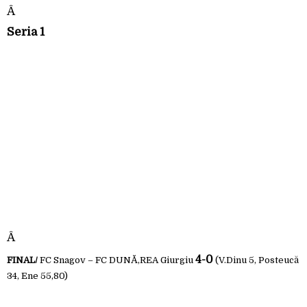
Â
Seria 1
Â
4-0
FINAL/
FC Snagov – FC DUNĂ‚REA Giurgiu
(V.Dinu 5, Posteucă
34, Ene 55,80)