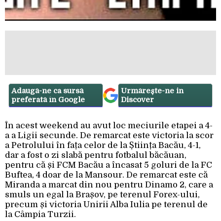
Adaugă-ne ca sursă
Urmărește-ne in
preferată în Google
Discover
În acest weekend au avut loc meciurile etapei a 4-
a a Ligii secunde. De remarcat este victoria la scor
a Petrolului în fața celor de la Știința Bacău, 4-1,
dar a fost o zi slabă pentru fotbalul băcăuan,
pentru că și FCM Bacău a încasat 5 goluri de la FC
Buftea, 4 doar de la Mansour. De remarcat este că
Miranda a marcat din nou pentru Dinamo 2, care a
smuls un egal la Brașov, pe terenul Forex-ului,
precum și victoria Unirii Alba Iulia pe terenul de
la Câmpia Turzii.