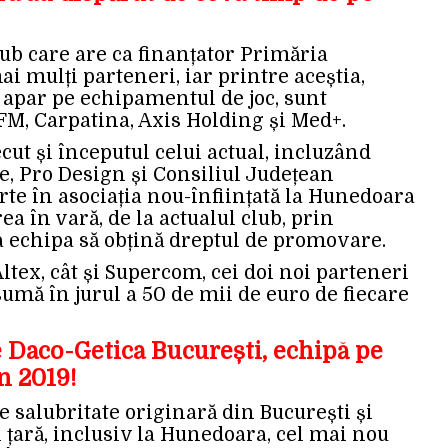
b care are ca finanțator Primăria
 mulți parteneri, iar printre aceștia,
apar pe echipamentul de joc, sunt
FM, Carpatina, Axis Holding și Med+.
ecut și începutul celui actual, incluzând
e, Pro Design și Consiliul Județean
te în asociația nou-înființată la Hunedoara
ea în vară, de la actualul club, prin
ca echipa să obțină dreptul de promovare.
 Altex, cât și Supercom, cei doi noi parteneri
sumă în jurul a 50 de mii de euro de fiecare
Daco-Getica București, echipă pe
în 2019!
 salubritate originară din București și
 țară, inclusiv la Hunedoara, cel mai nou