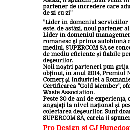
Astăzi, îi spunem „Bun venit în
partener de încredere care adu
de zi cu zi”
”Lider în domeniul serviciilo
este, de astăzi, noul partener a
Lider în domeniul managementu
românesc și prima autohtonă ca
mediul, SUPERCOM SA se concent
de mediu eficiente și fiabile pe
deșeurilor.
Noii noștri parteneri pun grij
obținut, în anul 2014, Premiul 
Comerț și Industriei a Români
Certificarea “Gold Member”, ofe
Waste Association.
Peste 30 de ani de experiență, o
angajați la nivel național și pe
colectarea deșeurilor. Sunt doa
SUPERCOM SA, căreia îi spunem 
Pro Design și CJ Hunedoar