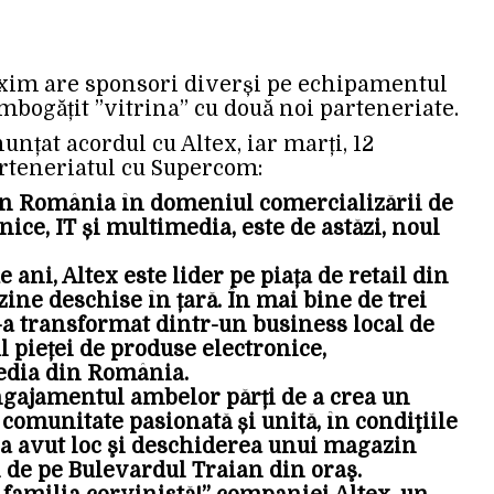
xim are sponsori diverși pe echipamentul
 îmbogățit ”vitrina” cu două noi parteneriate.
unțat acordul cu Altex, iar marți, 12
rteneriatul cu Supercom:
 în România în domeniul comercializării de
ice, IT și multimedia, este de astăzi, noul
ani, Altex este lider pe piața de retail din
ne deschise în țară. În mai bine de trei
 s-a transformat dintr-un business local de
l pieței de produse electronice,
media din România.
ngajamentul ambelor părți de a crea un
o comunitate pasionată și unită, în condiţiile
n a avut loc şi deschiderea unui magazin
i de pe Bulevardul Traian din oraş.