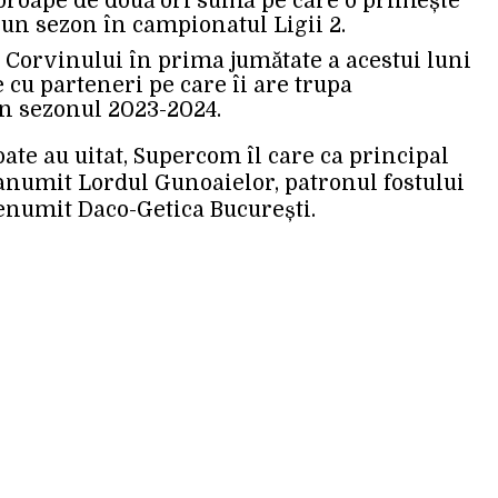
aproape de două ori suma pe care o primește
 un sezon în campionatul Ligii 2.
 Corvinului în prima jumătate a acestui luni
 cu parteneri pe care îi are trupa
n sezonul 2023-2024.
oate au uitat, Supercom îl care ca principal
ranumit Lordul Gunoaielor, patronul fostului
enumit Daco-Getica București.