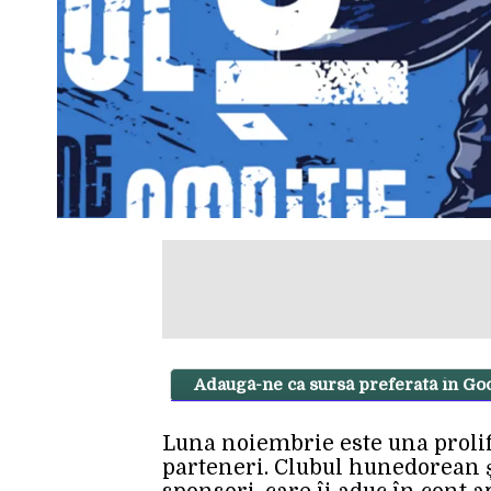
Adaugă-ne ca sursă preferată în Go
Luna noiembrie este una prolif
parteneri. Clubul hunedorean și-