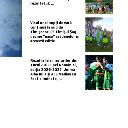
rezultatul: ...
Visul unei nopți de vară
continuă la sud de
Timișoara! CS Timișul Șag
devine ”nașa” arădenelor în
această ediție ...
Rezultatele meciurilor din
Turul 2 al Cupei României,
ediția 2026-2027. Unirea
Alba Iulia și ACS Mediaș au
fost eliminate, ...