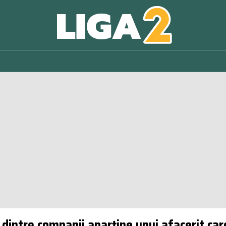
dintre companii aparține unui afacerit care