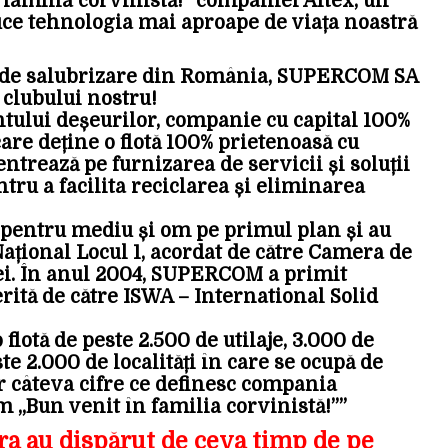
 familia corvinistă!” companiei Altex, un
ce tehnologia mai aproape de viața noastră
r de salubrizare din România, SUPERCOM SA
l clubului nostru!
lui deșeurilor, companie cu capital 100%
re deține o flotă 100% prietenoasă cu
rează pe furnizarea de servicii și soluții
ntru a facilita reciclarea și eliminarea
a pentru mediu și om pe primul plan și au
Național Locul 1, acordat de către Camera de
ei. În anul 2004, SUPERCOM a primit
rită de către ISWA – International Solid
 flotă de peste 2.500 de utilaje, 3.000 de
ste 2.000 de localități în care se ocupă de
r câteva cifre ce definesc compania
„Bun venit în familia corvinistă!””
a au dispărut de ceva timp de pe