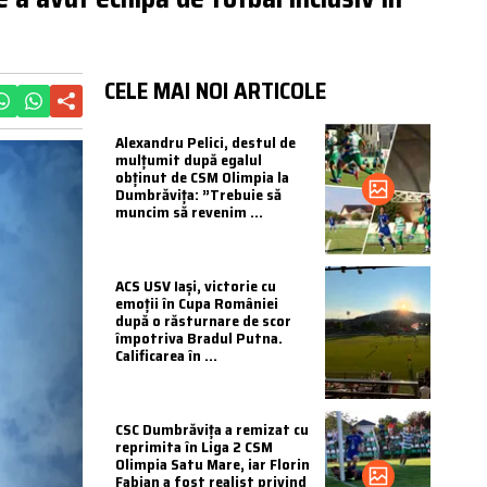
CELE MAI NOI ARTICOLE
Alexandru Pelici, destul de
mulțumit după egalul
obținut de CSM Olimpia la
Dumbrăvița: ”Trebuie să
muncim să revenim ...
ACS USV Iași, victorie cu
emoții în Cupa României
după o răsturnare de scor
împotriva Bradul Putna.
Calificarea în ...
CSC Dumbrăvița a remizat cu
reprimita în Liga 2 CSM
Olimpia Satu Mare, iar Florin
Fabian a fost realist privind