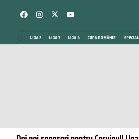
LIGA 2
LIGA 3
LIGA 4
CUPA ROMÂNIEI
SPECIAL
Doi noi sponsori pentru Corvinul! Una 