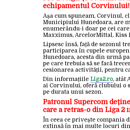
echipamentul Corvinului!
Așa cum spuneam, Corvinul, clu
Municipiului Hunedoara, are mai
enumerându-i doar pe cei care 
Maxximus, ArcelorMittal, Kiss 
Lipsesc însă, față de sezonul tr
participarea în cupele europen
Hunedoara, acesta din urmă par
pe care trebuia să se facă trecer
cesionarea activității, pentru 
Din informațiile
Liga2.ro
, atât
ai Corvinului, oferă clubului o 
pe durata unui sezon.
Patronul Supercom deține 
care a retras-o din Liga 2 
În ceea ce privește compania de
extinsă în mai multe locuri din