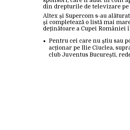
sponsori, care îi aduc în cont 
din drepturile de televizare pe
Altex și Supercom s-au alăturat
și completează o listă mai mare
deținătoare a Cupei României î
Pentru cei care nu știu sau p
acționar pe Ilie Ciuclea, sup
club Juventus București, red