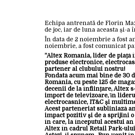
Echipa antrenată de Florin Ma
de joc, iar de luna aceasta și-a
În data de 2 noiembrie a fost an
noiembrie, a fost comunicat pa
”Altex Romania, lider de piață
produse electronice, electrocasn
partener al clubului nostru!
Fondată acum mai bine de 30 de 
România, cu peste 125 de magazi
decenii de la înființare, Altex
import de televizoare, ȋn lideru
electrocasnice, IT&C și multi
Acest parteneriat subliniază a
impact pozitiv și de a sprijini 
în care, la începutul acestui a
Altex în cadrul Retail Park-ulu