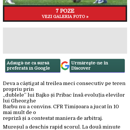
7 POZE
VEZI GALERIA FOTO »
Adaugă-ne ca sursă
Urmărește-ne in
preferată în Google
Discover
Deva a câștigat al treilea meci consecutiv pe teren
propriu prin
„dublele” lui Bajko și Pribac însă evoluția elevilor
lui Gheorghe
Barbu nu a convins. CFR Timișoara a jucat în 10
mai mult de o
repriză și a contestat maniera de arbitraj.
Mureșul a deschis rapid scorul. La două minute