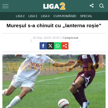
LIGA 2
LIGA 3
LIGA 4
CUPA ROMÂNIEI
SPECIAL
Mureșul s-a chinuit cu „lanterna roșie”
20 Sep. 2009, 18:33
Campionat