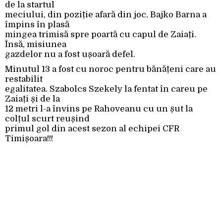
de la startul
meciului, din poziție afară din joc, Bajko Barna a
împins în plasă
mingea trimisă spre poartă cu capul de Zaiați.
Însă, misiunea
gazdelor nu a fost ușoară defel.
Minutul 13 a fost cu noroc pentru bănățeni care au
restabilit
egalitatea. Szabolcs Szekely la fentat în careu pe
Zaiați și de la
12 metri l-a învins pe Rahoveanu cu un șut la
colțul scurt reușind
primul gol din acest sezon al echipei CFR
Timișoara!!!