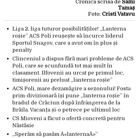
Cronica scrisa de
Sami
Tamaș
Foto:
Cristi Vatavu
Liga 2, liga tuturor posibilităților! „Lanterna
roșie” ACS Poli reușește să încurce liderul
Sportul Snagov, care a avut om în plus și
penalty
Clinceniul a dispus fără mari probleme de ACS
Poli, care se scunfundă tot mai mult în
clasament. Ilfovenii au urcat pe primul loc,
timișorenii au preluat „lanterna roșie”
ACS Poli, mare dezamăgire a sezonului! Fosta
prim-divizionară își pune „lanterna roșie” în
bradul de Crăciun după înfrângerea de la
Brăila. Vacanța și-o petrece pe ultimul loc
CS Mioveni a făcut o ofertă concretă pentru
Năstăsie
„Sperăm să pasăm Â«lanternaÂ»”