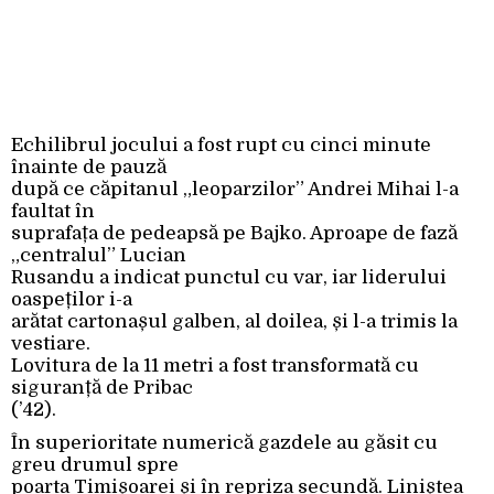
Echilibrul jocului a fost rupt cu cinci minute
înainte de pauză
după ce căpitanul „leoparzilor” Andrei Mihai l-a
faultat în
suprafața de pedeapsă pe Bajko. Aproape de fază
„centralul” Lucian
Rusandu a indicat punctul cu var, iar liderului
oaspeților i-a
arătat cartonașul galben, al doilea, și l-a trimis la
vestiare.
Lovitura de la 11 metri a fost transformată cu
siguranță de Pribac
(’42).
În superioritate numerică gazdele au găsit cu
greu drumul spre
poarta Timișoarei și în repriza secundă. Liniștea