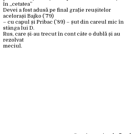
în „cetatea”
Devei a fost adusă pe final grație reușitelor
acelorași Bajko (’79)
– cu capul și Pribac (’89) – șut din careul mic în
stânga lui D.
Rus, care și-au trecut în cont câte o dublă și au
rezolvat
meciul.