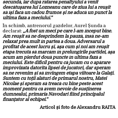
secundă, iar după ratarea penaltyului a venit
descătușarea lui Lozneanu care de ziua lui a reușit
să își facă un cadou frumos și ne aducă un punct la
ultima fază a meciului.”
În schimb, antrenorul gazdelor, Aurel Șunda a
declarat:
„A fost un meci pe care l-am început bine.
Am reușit să ne desprindem la pauză, însă ne-am
relaxat prea mult în partea a doua. Adversarul a
profitat de acest lucru și, așa cum și noi am reușit
etapa trecută să marcăm în prelungirile partidei, așa
acum am pierdut două puncte în ultima fază a
meciului. Este dificil pentru că jucăm cu o apărare
improvizată datorită lipsei de jucători, dar sperăm
să ne revenim și să învingem etapa viitoare la Galați.
Suntem cu toții alături de primarul nostru, Matei
Nicolae și sperăm să treacă cu bine peste acest
moment pentru că avem nevoie de susținerea
dumnealui, primăria Năvodari fiind principalul
finanțator al echipei.”
Articol și foto de Alexandru RAITA