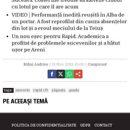
Suceava. Costel Ilie trebuie să salveze clubul
cu lotul pe care îl are acum
VIDEO | Performanță inedită reușită în Alba de
un portar. A fost reprofilat din cauza absențelor
din lot și a eroul meciului de la Teiuș
Un nou eșec pentru Rapid. Academica a
profitat de problemele sucevenilor și a bătut
ușor pe Areni
Mihai Andries
18 Nov. 2012, 10:00
Campionat
tags:
murariu
rapid cfr
săgeata
șunda
PE ACEEAȘI TEMĂ
POLITICA DE CONFIDENTIALITATE
GDPR
CONTACT