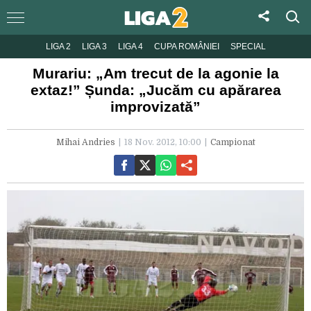
LIGA 2
LIGA 3
LIGA 4
CUPA ROMÂNIEI
SPECIAL
Murariu: „Am trecut de la agonie la
extaz!” Șunda: „Jucăm cu apărarea
improvizată”
Mihai Andries
18 Nov. 2012, 10:00
Campionat