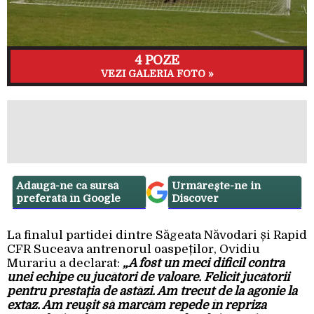
4 POZE
VEZI GALERIA FOTO »
Adaugă-ne ca sursă
Urmărește-ne in
preferată în Google
Discover
La finalul partidei dintre Săgeata Năvodari și Rapid
CFR Suceava antrenorul oaspeților, Ovidiu
Murariu a declarat:
„A fost un meci dificil contra
unei echipe cu jucători de valoare. Felicit jucătorii
pentru prestația de astăzi. Am trecut de la agonie la
extaz. Am reușit să marcăm repede în repriza