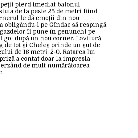
speții pierd imediat balonul
stuia de la peste 25 de metri fiind
rnerul le dă emoții din nou
ra obligându-l pe Gîndac să respingă
 gazdelor îi pune în genunchi pe
lt gol după un nou corner. Lovitură
g de tot și Cheleș prinde un șut de
ului de 16 metri: 2-0. Ratarea lui
priză a contat doar la impresia
i pierzând de mult numărătoarea
c