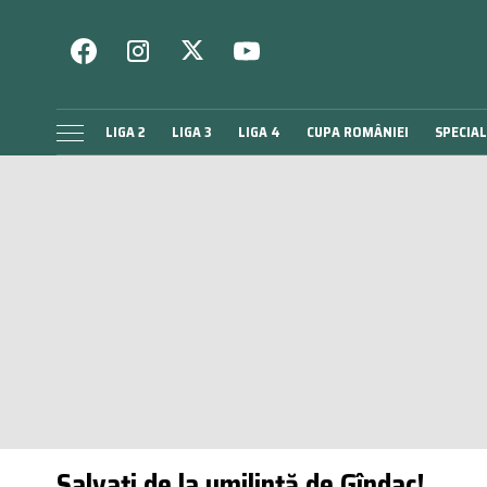
LIGA 2
LIGA 3
LIGA 4
CUPA ROMÂNIEI
SPECIAL
Salvați de la umilință de Gîndac!