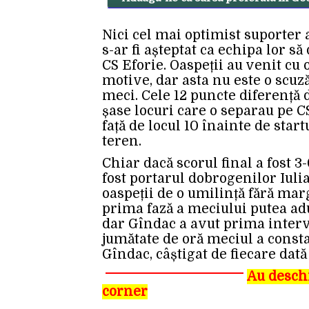
Nici cel mai optimist suporter 
s-ar fi așteptat ca echipa lor să
CS Eforie. Oaspeții au venit cu
motive, dar asta nu este o scuz
meci. Cele 12 puncte diferență d
șase locuri care o separau pe C
față de locul 10 înainte de star
teren.
Chiar dacă scorul final a fost 
fost portarul dobrogenilor Iuli
oaspeții de o umilință fără marg
prima fază a meciului putea a
dar Gîndac a avut prima interve
jumătate de oră meciul a consta
Gîndac, câștigat de fiecare dată
Au deschi
corner