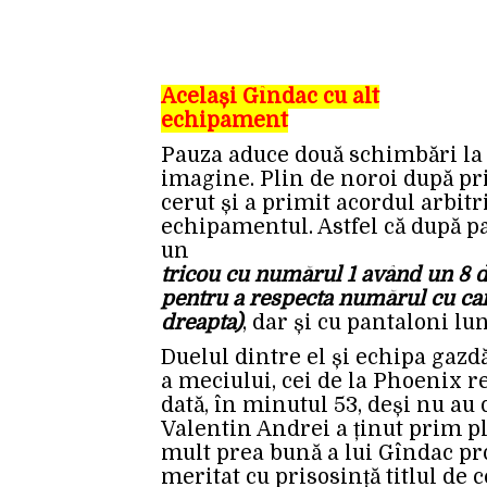
Același Gîndac cu alt
echipament
Pauza aduce două schimbări la o
imagine. Plin de noroi după pri
cerut și a primit acordul arbit
echipamentul.
Astfel că după pa
un
tricou cu numărul 1 având un 8 di
pentru a respecta numărul cu care
dreapta)
, dar și cu pantaloni lun
Duelul dintre el și echipa gazdă
a meciului, cei de la Phoenix r
dată, în minutul 53, deși nu au d
Valentin Andrei a ținut prim pla
mult prea bună a lui Gîndac pro
meritat cu prisosință titlul de