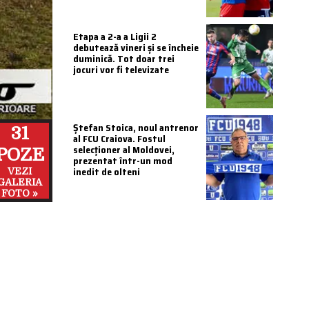
Etapa a 2-a a Ligii 2
debutează vineri și se încheie
duminică. Tot doar trei
jocuri vor fi televizate
Ștefan Stoica, noul antrenor
31
al FCU Craiova. Fostul
selecționer al Moldovei,
POZE
prezentat într-un mod
inedit de olteni
VEZI
GALERIA
FOTO »