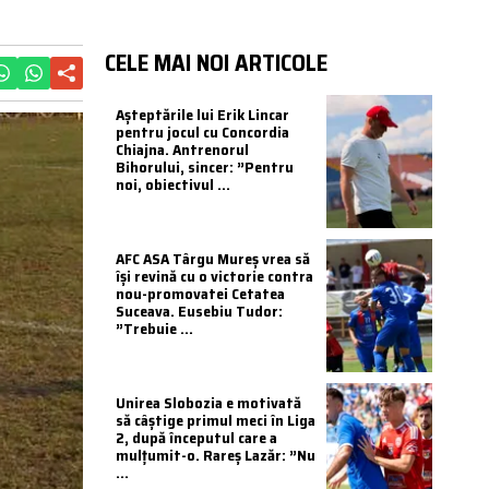
CELE MAI NOI ARTICOLE
Așteptările lui Erik Lincar
pentru jocul cu Concordia
Chiajna. Antrenorul
Bihorului, sincer: ”Pentru
noi, obiectivul ...
AFC ASA Târgu Mureș vrea să
își revină cu o victorie contra
nou-promovatei Cetatea
Suceava. Eusebiu Tudor:
”Trebuie ...
Unirea Slobozia e motivată
să câștige primul meci în Liga
2, după începutul care a
mulțumit-o. Rareș Lazăr: ”Nu
...