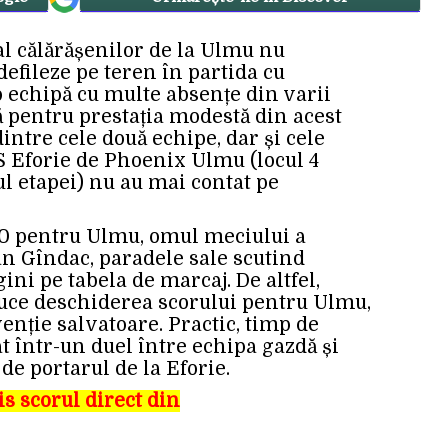
al călărășenilor de la Ulmu nu
 defileze pe teren în partida cu
 o echipă cu multe absențe din varii
ă pentru prestația modestă din acest
intre cele două echipe, dar și cele
S Eforie de Phoenix Ulmu (locul 4
tul etapei) nu au mai contat pe
3-0 pentru Ulmu, omul meciului a
an Gîndac, paradele sale scutind
ini pe tabela de marcaj. De altfel,
duce deschiderea scorului pentru Ulmu,
nție salvatoare. Practic, timp de
t într-un duel între echipa gazdă și
 de portarul de la Eforie.
s scorul direct din