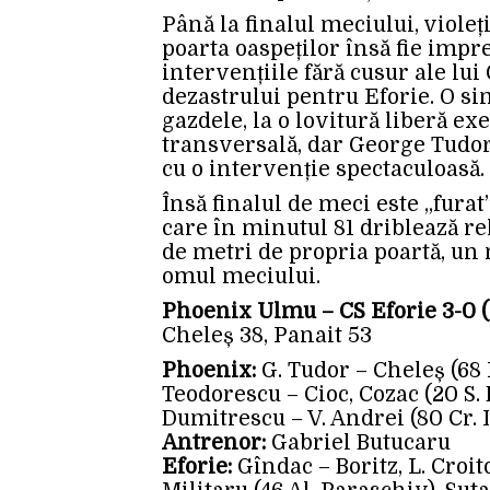
Până la finalul meciului, violeți
poarta oaspeților însă fie imprec
intervențiile fără cusur ale lui
dezastrului pentru Eforie. O si
gazdele, la o lovitură liberă ex
transversală, dar George Tudor 
cu o intervenție spectaculoasă.
Însă finalul de meci este „furat
care în minutul 81 driblează re
de metri de propria poartă, un
omul meciului.
Phoenix Ulmu – CS Eforie 3-0 (
Cheleș 38, Panait 53
Phoenix:
G. Tudor – Cheleș (68 L
Teodorescu – Cioc, Cozac (20 S. D
Dumitrescu – V. Andrei (80 Cr. I
Antrenor:
Gabriel Butucaru
Eforie:
Gîndac – Boritz, L. Croito