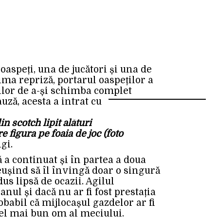
aspeți, una de jucători și una de
ma repriză, portarul oaspeților a
rilor de a-și schimba complet
uză, acesta a intrat cu
n scotch lipit alături
 figura pe foaia de joc (foto
gi.
 a continuat și în partea a doua
eușind să îl învingă doar o singură
us lipsă de ocazii. Agilul
nul și dacă nu ar fi fost prestația
babil că mijlocașul gazdelor ar fi
 cel mai bun om al meciului.