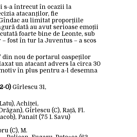
i s-a întrecut în ocazii la
izia atacanților, fie
 Gîndac au limitat proporțiile
ngură dată au avut serioase emoții
ecutată foarte bine de Leonte, sub
– fost în tur la Juventus – a scos
” din nou de portarul oaspeților
laxat un atacant advers la circa 30
 motiv în plus pentru a-l desemna
2-0)
Gîrlescu 31,
atu), Achiței,
răgan), Gîrlescu (C), Rață, Fl.
acob), Panait (75 I. Savu)
ru (C), M.