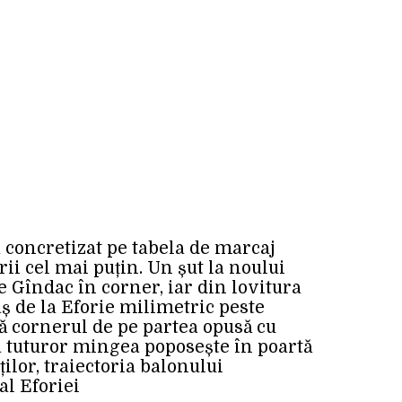
a concretizat pe tabela de marcaj
ii cel mai puțin. Un șut la noului
e Gîndac în corner, iar din lovitura
aș de la Eforie milimetric peste
ă cornerul de pe partea opusă cu
a tuturor mingea poposește în poartă
ilor, traiectoria balonului
al Eforiei