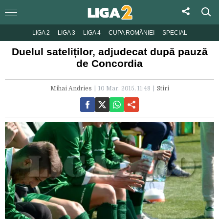
LIGA 2
LIGA 3
LIGA 4
CUPA ROMÂNIEI
SPECIAL
Duelul sateliților, adjudecat după pauză
de Concordia
Mihai Andries
10 Mar. 2015, 11:48
Stiri