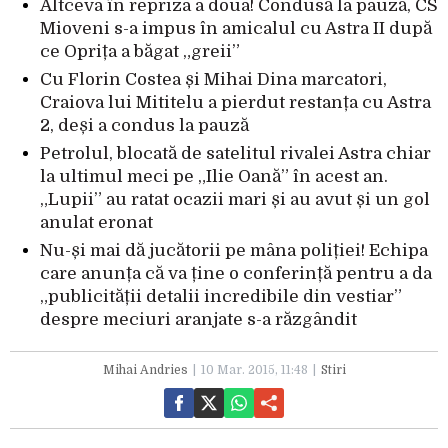
Altceva în repriza a doua! Condusă la pauză, CS
Mioveni s-a impus în amicalul cu Astra II după
ce Oprița a băgat „greii”
Cu Florin Costea și Mihai Dina marcatori,
Craiova lui Mititelu a pierdut restanța cu Astra
2, deși a condus la pauză
Petrolul, blocată de satelitul rivalei Astra chiar
la ultimul meci pe „Ilie Oană” în acest an.
„Lupii” au ratat ocazii mari și au avut și un gol
anulat eronat
Nu-și mai dă jucătorii pe mâna poliției! Echipa
care anunța că va ține o conferință pentru a da
„publicității detalii incredibile din vestiar”
despre meciuri aranjate s-a răzgândit
Mihai Andries
10 Mar. 2015, 11:48
Stiri