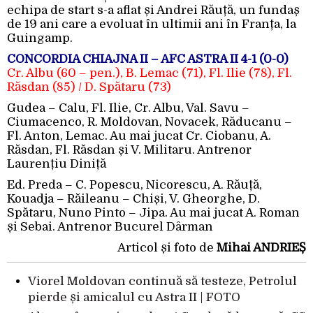
echipa de start s-a aflat și Andrei Răuță, un fundaș
de 19 ani care a evoluat în ultimii ani în Franța, la
Guingamp.
CONCORDIA CHIAJNA II – AFC ASTRA II 4-1 (0-0)
Cr. Albu (60 – pen.), B. Lemac (71), Fl. Ilie (78), Fl.
Răsdan (85) / D. Spătaru (73)
Gudea – Calu, Fl. Ilie, Cr. Albu, Val. Savu –
Ciumacenco, R. Moldovan, Novacek, Răducanu –
Fl. Anton, Lemac. Au mai jucat Cr. Ciobanu, A.
Răsdan, Fl. Răsdan și V. Militaru. Antrenor
Laurențiu Diniță
Ed. Preda – C. Popescu, Nicorescu, A. Răuță,
Kouadja – Răileanu – Chiși, V. Gheorghe, D.
Spătaru, Nuno Pinto – Jipa. Au mai jucat A. Roman
și Sebai. Antrenor Bucurel Dârman
Articol și foto de
Mihai ANDRIEȘ
Viorel Moldovan continuă să testeze, Petrolul
pierde și amicalul cu Astra II | FOTO