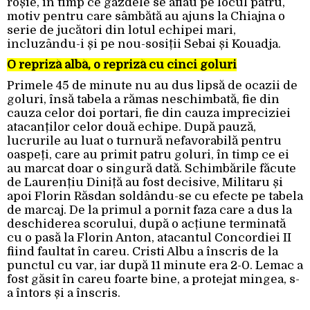
roșie, în timp ce gazdele se aflau pe locul patru,
motiv pentru care sâmbătă au ajuns la Chiajna o
serie de jucători din lotul echipei mari,
incluzându-i și pe nou-sosiții Sebai și Kouadja.
O repriză albă, o repriză cu cinci goluri
Primele 45 de minute nu au dus lipsă de ocazii de
goluri, însă tabela a rămas neschimbată, fie din
cauza celor doi portari, fie din cauza impreciziei
atacanților celor două echipe. După pauză,
lucrurile au luat o turnură nefavorabilă pentru
oaspeți, care au primit patru goluri, în timp ce ei
au marcat doar o singură dată. Schimbările făcute
de Laurențiu Diniță au fost decisive, Militaru și
apoi Florin Răsdan soldându-se cu efecte pe tabela
de marcaj. De la primul a pornit faza care a dus la
deschiderea scorului, după o acțiune terminată
cu o pasă la Florin Anton, atacantul Concordiei II
fiind faultat în careu. Cristi Albu a înscris de la
punctul cu var, iar după 11 minute era 2-0. Lemac a
fost găsit în careu foarte bine, a protejat mingea, s-
a întors și a înscris.