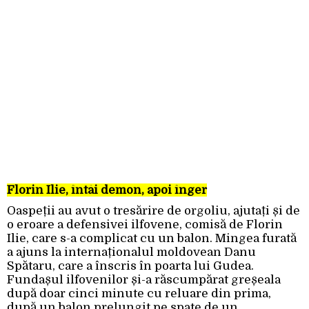
Florin Ilie, întâi demon, apoi înger
Oaspeții au avut o tresărire de orgoliu, ajutați și de
o eroare a defensivei ilfovene, comisă de Florin
Ilie, care s-a complicat cu un balon. Mingea furată
a ajuns la internaționalul moldovean Danu
Spătaru, care a înscris în poarta lui Gudea.
Fundașul ilfovenilor și-a răscumpărat greșeala
după doar cinci minute cu reluare din prima,
după un balon prelungit pe spate de un