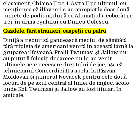
clasament, Chiajna II pe 4, Astra II pe ultimul, cu
mențiunea că ilfovenii s-au apropiat la doar două
puncte de podium, după ce Afumațiul a coborât pe
trei, în urma egalului cu Dinicu Golescu.
Gazdele, fără stranieri, oaspeții cu patru
Diniță a trebuit să gândească meciul de sâmbătă
fără tripleta de americani venită în această iarnă la
gruparea ilfoveană. Frații Twumasi și Jallow nu
au putut fi folosiți deoarece nu le-au venit
ultimele acte necesare dreptului de joc, așa că
tehnicianul Concordiei II a apelat la Răzvan
Moldovan și juniorul Novacek pentru cele două
locuri de pe axul central al liniei de mijloc, acolo
unde Kofi Twumasi și Jallow au fost titulari în
amicale.