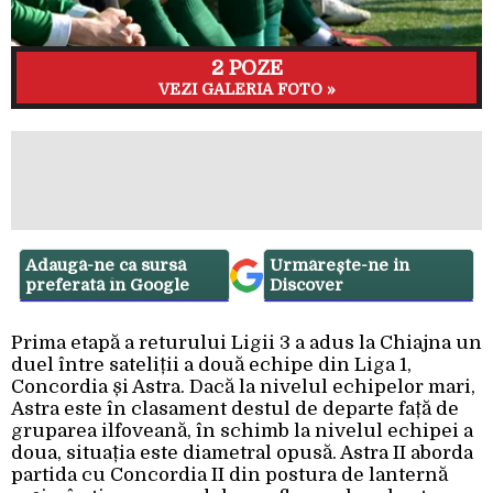
2 POZE
VEZI GALERIA FOTO »
Adaugă-ne ca sursă
Urmărește-ne in
preferată în Google
Discover
Prima etapă a returului Ligii 3 a adus la Chiajna un
duel între sateliții a două echipe din Liga 1,
Concordia și Astra. Dacă la nivelul echipelor mari,
Astra este în clasament destul de departe față de
gruparea ilfoveană, în schimb la nivelul echipei a
doua, situația este diametral opusă. Astra II aborda
partida cu Concordia II din postura de lanternă