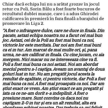
Chiar dacă echipa lui nu a arătat grozav în jocul
retur cu Poli, Sorin Bălu a fost foarte bucuros de
rezultatul dublei manșe, care i-a adus Ghirodei
calificarea în premieră în faza finală a barajului de
promovare în Liga 2.
”A fost o înfrângere dulce, care ne duce în finală. Din
păcate, astăzi echipa noastră nu a făcut cel mai bun
joc. Astăzi, cei de la Poli au fost mai buni ca noi,
victorie lor este meritată. Dar noi am fost mai buni
ca ei în tur. Am marcat de mai multe ori, și, până
urmă, ne-am calificat în finală. Cu cine jucăm, cu aia
mergem. Nici măcar nu ne interesează cine va fi.
Poli a fost mai bună ca noi astăzi. Noi am abordat
meciul pentru a-l câștiga. Aveam un avantaj de două
goluri luat în tur. Nu am pregătit jocul acesta la
rezultat de egalitate, ci pentru victorie, dar Poli a fost
mai bună ca noi. A fost mai proaspătă ca noi. Dar am
știut exact ce vrem. Am știut exact ce am pregătit și
iată că ce ne-am dorit s-a îndeplinit. A fost o
presiune mare. Sunt convins că dacă noi nu
câștigam 2-0 în tur și era un alt rezultat, alta era
abordarea echipei noastre. Dar trebuie să-mi felicit