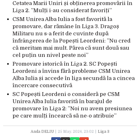
Cetatea Marii Uniri și obținerea promovării în
Liga 2. ”Mulți i-au considerat favoriți”
CSM Unirea Alba Iulia a fost favorită la
promovare, dar rămâne în Liga 3. Dragoș
Militaru nu s-a ferit de cuvinte după
înfrângerea de la Popești Leordeni: ”Nu cred
că meritam mai mult. Părea că sunt două sau
cel puțin un nivel peste noi”
Promovare istorică în Liga 2. SC Popești
Leordeni a învins fără probleme CSM Unirea
Alba Iulia și accede în liga secundă la a cincea
încercare consecutivă
SC Popești Leordeni o consideră pe CSM
Unirea Alba Iulia favorită în barajul de
promovare în Liga 2: ”Noi nu avem presiunea
pe care mulți încearcă să ne-o atribuie”
Anda DELIU
25 May. 2024, 23:02
Liga 3