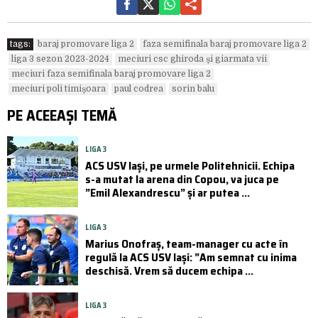
tags:
baraj promovare liga 2
faza semifinala baraj promovare liga 2
liga 3 sezon 2023-2024
meciuri csc ghiroda și giarmata vii
meciuri faza semifinala baraj promovare liga 2
meciuri poli timișoara
paul codrea
sorin balu
PE ACEEAȘI TEMĂ
LIGA 3
ACS USV Iași, pe urmele Politehnicii. Echipa
s-a mutat la arena din Copou, va juca pe
”Emil Alexandrescu” și ar putea ...
LIGA 3
Marius Onofraș, team-manager cu acte în
regulă la ACS USV Iași: ”Am semnat cu inima
deschisă. Vrem să ducem echipa ...
LIGA 3