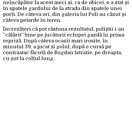
neîncăpător la acest meci și, ca de obicei, s-a stat și
în spatele gardului de la strada din spatele unei
porți. De câteva ori, din galeria lui Poli au căzut și
câteva petarde în teren.
Încrezători că pot răstuna rezultatul, poliștii i-au
”călărit” bine pe jucătorii echipei gazdă în prima
repriză. După câteva ocazii mari irosite, în
minutul 39, a picat și golul, după o cursă pe
contraatac făcută de Bogdan Istratie, pe dreapta,
cu șut la colțul lung.