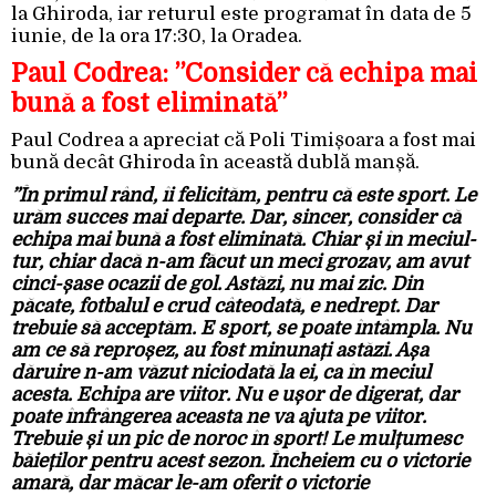
la Ghiroda, iar returul este programat în data de 5
iunie, de la ora 17:30, la Oradea.
Paul Codrea: ”Consider că echipa mai
bună a fost eliminată”
Paul Codrea a apreciat că Poli Timișoara a fost mai
bună decât Ghiroda în această dublă manșă.
”În primul rând, îi felicităm, pentru că este sport. Le
urăm succes mai departe. Dar, sincer, consider că
echipa mai bună a fost eliminată. Chiar și în meciul-
tur, chiar dacă n-am făcut un meci grozav, am avut
cinci-șase ocazii de gol. Astăzi, nu mai zic. Din
păcate, fotbalul e crud câteodată, e nedrept. Dar
trebuie să acceptăm. E sport, se poate întâmpla. Nu
am ce să reproșez, au fost minunați astăzi. Așa
dăruire n-am văzut niciodată la ei, ca în meciul
acesta. Echipa are viitor. Nu e ușor de digerat, dar
poate înfrângerea aceasta ne va ajuta pe viitor.
Trebuie și un pic de noroc în sport! Le mulțumesc
băieților pentru acest sezon. Încheiem cu o victorie
amară, dar măcar le-am oferit o victorie