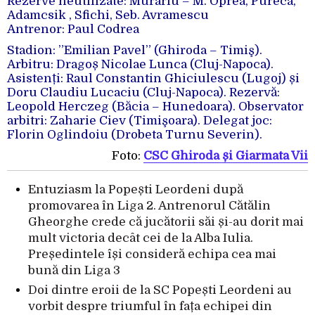
Rezerve neutilizate: Murariu – M. Oprea, Pureca,
Adamcsik , Sfichi, Seb. Avramescu
Antrenor: Paul Codrea
Stadion: ”Emilian Pavel” (Ghiroda – Timiş).
Arbitru: Dragoș Nicolae Lunca (Cluj-Napoca).
Asistenți: Raul Constantin Ghiciulescu (Lugoj) și
Doru Claudiu Lucaciu (Cluj-Napoca). Rezervă:
Leopold Herczeg (Băcia – Hunedoara). Observator
arbitri: Zaharie Ciev (Timişoara). Delegat joc:
Florin Oglindoiu (Drobeta Turnu Severin).
Foto:
CSC Ghiroda și Giarmata Vii
Entuziasm la Popești Leordeni după
promovarea în Liga 2. Antrenorul Cătălin
Gheorghe crede că jucătorii săi și-au dorit mai
mult victoria decât cei de la Alba Iulia.
Președintele își consideră echipa cea mai
bună din Liga 3
Doi dintre eroii de la SC Popești Leordeni au
vorbit despre triumful în fața echipei din