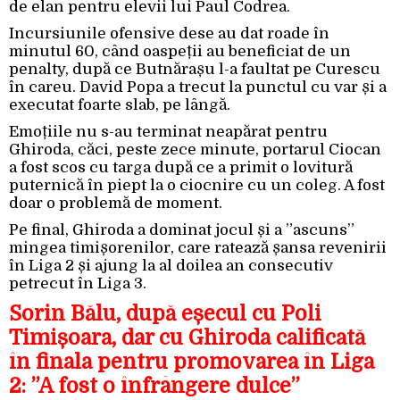
de elan pentru elevii lui Paul Codrea.
Incursiunile ofensive dese au dat roade în
minutul 60, când oaspeții au beneficiat de un
penalty, după ce Butnărașu l-a faultat pe Curescu
în careu. David Popa a trecut la punctul cu var și a
executat foarte slab, pe lângă.
Emoțiile nu s-au terminat neapărat pentru
Ghiroda, căci, peste zece minute, portarul Ciocan
a fost scos cu targa după ce a primit o lovitură
puternică în piept la o ciocnire cu un coleg. A fost
doar o problemă de moment.
Pe final, Ghiroda a dominat jocul și a ”ascuns”
mingea timișorenilor, care ratează șansa revenirii
în Liga 2 și ajung la al doilea an consecutiv
petrecut în Liga 3.
Sorin Bălu, după eșecul cu Poli
Timișoara, dar cu Ghiroda calificată
în finala pentru promovarea în Liga
2: ”A fost o înfrângere dulce”