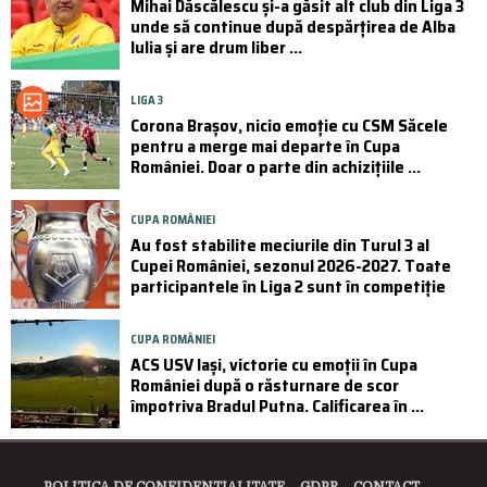
Mihai Dăscălescu și-a găsit alt club din Liga 3
unde să continue după despărțirea de Alba
Iulia și are drum liber ...
LIGA 3
Corona Brașov, nicio emoție cu CSM Săcele
pentru a merge mai departe în Cupa
României. Doar o parte din achizițiile ...
CUPA ROMÂNIEI
Au fost stabilite meciurile din Turul 3 al
Cupei României, sezonul 2026-2027. Toate
participantele în Liga 2 sunt în competiție
CUPA ROMÂNIEI
ACS USV Iași, victorie cu emoții în Cupa
României după o răsturnare de scor
împotriva Bradul Putna. Calificarea în ...
POLITICA DE CONFIDENTIALITATE
GDPR
CONTACT