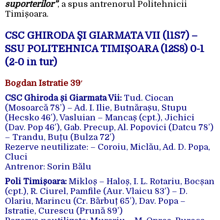
suporterilor”
, a spus antrenorul Politehnicii
Timișoara.
CSC GHIRODA ŞI GIARMATA VII
(l1S7) –
SSU POLITEHNICA TIMIȘOARA
(l2S8) 0-1
(2-0 în tur)
Bogdan Istratie 39′
CSC Ghiroda și Giarmata Vii:
Tud. Ciocan
(Mosoarcă 78’) – Ad. I. Ilie, Butnărașu, Stupu
(Hecsko 46’), Vasluian – Mancaș (cpt.), Jichici
(Dav. Pop 46’), Gab. Precup, Al. Popovici (Datcu 78’)
– Trandu, Buțu (Bulza 72’)
Rezerve neutilizate: – Coroiu, Miclău, Ad. D. Popa,
Cluci
Antrenor: Sorin Bălu
Poli Timișoara:
Mikloș – Haloș, I. L. Rotariu, Bocșan
(cpt.), R. Ciurel, Pamfile (Aur. Vlaicu 83’) – D.
Olariu, Marincu (Cr. Bărbuț 65’), Dav. Popa –
Istratie, Curescu (Prună 89’)