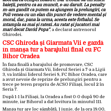
băieții, pentru că au muncit, s-au dăruit. La penalty
m-am gândit că putem să ajungem la prelungiri, că
Poli venea cu un elan din punct de vedere mental și
moral, dar, până la urmă, acesta este fotbalul. Se
întâmplă să mai și ratezi. Au ratat și jucători mai
mari decât David Popa”
, a declarat antrenorul
Ghirodei.
CSC Ghiroda și Giarmata Vii e gazdă
în manșa tur a barajului final cu FC
Bihor Oradea
În faza finală a barajului de promovare, CSC
Ghiroda și Giarmata Vii, liderul Seriei a 7-a a Ligii
3, va întâlni liderul Seriei 8, FC Bihor Oradea, care
a avut nevoie de reprize de prelungiri pentru a
trece pe teren propriu de ACSO Filiași, locul 2 în
Seria 7.
După 1-1 la Filiași, la Oradea a fost 0-0 după 90 de
minute, iar Bihorul a dat lovitura în minutul 111.
Manșa tur are loc sâmbătă, 1 iunie, de la ora 18:00,