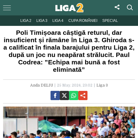
LIGA 2
LIGA 3
LIGA 4
CUPA ROMÂNIEI
SPECIAL
Poli Timișoara câștigă returul, dar
insuficient și rămâne în Liga 3. Ghiroda s-
a calificat în finala barajului pentru Liga 2,
după un joc nu neapărat strălucit. Paul
Codrea: ”Echipa mai bună a fost
eliminată”
Anda DELIU
25 May. 2024, 23:02
Liga 3