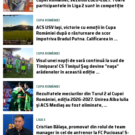
participantele în Liga 2 sunt în competiție
CUPA ROMÂNIEI
ACS USV Iași, victorie cu emoții în Cupa
României după o răsturnare de scor
împotriva Bradul Putna. Calificarea în ...
CUPA ROMÂNIEI
Visul unei nopți de vară continuă la sud de
Timișoara! CS Timișul Șag devine ”nașa”
arădenelor în această ediție ...
CUPA ROMÂNIEI
Rezultatele meciurilor din Turul 2 al Cupei
României, ediția 2026-2027. Unirea Alba Iulia
și ACS Mediaș au fost eliminate, ...
LIGA 3
Cristian Bălașa, promovat din rolul de team
manager în cel de antrenor la FC Pucioasa! S-