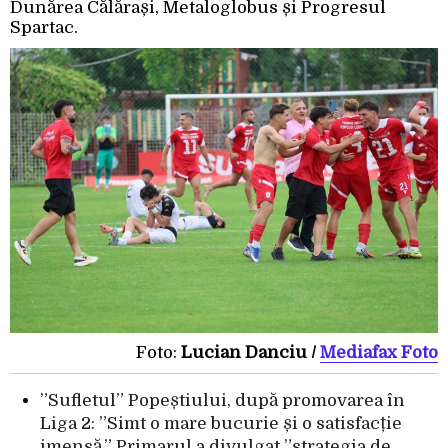
Dunărea Călărași, Metaloglobus și Progresul
Spartac.
Foto:
Lucian Danciu /
Mediafax Foto
”Sufletul” Popeștiului, după promovarea în
Liga 2: ”Simt o mare bucurie și o satisfacție
imensă.” Primarul a divulgat ”strategia de