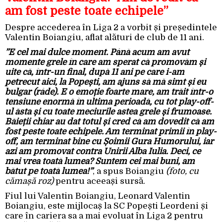
am fost peste toate echipele”
Despre accederea în Liga 2 a vorbit și președintele
Valentin Boiangiu, aflat alături de club de 11 ani.
”E cel mai dulce moment. Până acum am avut
momente grele în care am sperat că promovăm și
uite că, într-un final, după 11 ani pe care i-am
petrecut aici, la Popești, am ajuns să mă simt și eu
bulgar (râde). E o emoție foarte mare, am trăit într-o
tensiune enormă în ultima perioadă, cu tot play-off-
ul ăsta și cu toate meciurile astea grele și frumoase.
Băieții chiar au dat totul și cred că am dovedit că am
fost peste toate echipele. Am terminat primii în play-
off, am terminat bine cu Șoimii Gura Humorului, iar
azi am promovat contra Unirii Alba Iulia. Deci, ce
mai vrea toată lumea? Suntem cei mai buni, am
bătut pe toată lumea!”
, a spus Boiangiu
(foto, cu
cămașă roz)
pentru aceeași sursă.
Fiul lui Valentin Boiangiu, Leonard Valentin
Boiangiu, este mijlocaș la SC Popești Leordeni și
care în cariera sa a mai evoluat în Liga 2 pentru