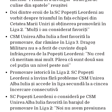
culise din spatele” reușitei
Doi dintre eroii de la SC Popești Leordeni au
vorbit despre triumful în fața echipei din
Cetatea Marii Uniri și obținerea promovării în
Liga 2. ”Mulți i-au considerat favoriți”
CSM Unirea Alba Iulia a fost favorită la
promovare, dar rămâne în Liga 3. Dragoș
Militaru nu s-a ferit de cuvinte după
înfrângerea de la Popești Leordeni: ”Nu cred
că meritam mai mult. Părea că sunt două sau
cel puțin un nivel peste noi”
Promovare istorică în Liga 2. SC Popești
Leordeni a învins fără probleme CSM Unirea
Alba Iulia și accede în liga secundă la a cincea
încercare consecutivă
SC Popești Leordeni o consideră pe CSM
Unirea Alba Iulia favorită în barajul de
promovare în Liga 2: ”Noi nu avem presiunea