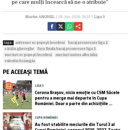
pe care mulți încearcă să ne-o atribuie”
Marius ANGHEL
08 Jun. 2026, 16:13
Liga 3
tags:
antrenor sc popești leordeni
baraj promovare liga 2
cătălin gheorghe
faza finala baraj promovare liga 2
meciuri sc popești leordeni
meciuri unirea alba iulia
valentin boiangiu
PE ACEEAȘI TEMĂ
LIGA 3
Corona Brașov, nicio emoție cu CSM Săcele
pentru a merge mai departe în Cupa
României. Doar o parte din achizițiile ...
CUPA ROMÂNIEI
Au fost stabilite meciurile din Turul 3 al
Cupei României, sezonul 2026-2027. Toate