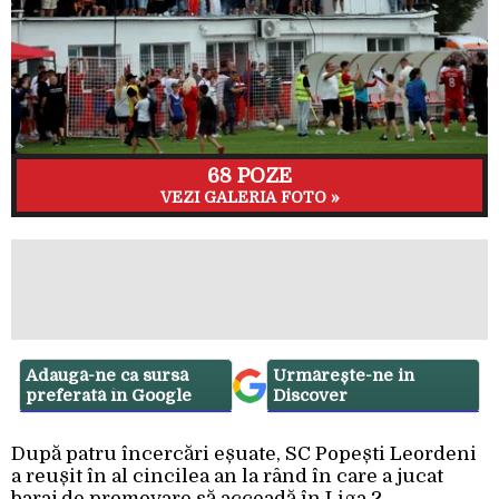
68 POZE
VEZI GALERIA FOTO »
Adaugă-ne ca sursă
Urmărește-ne in
preferată în Google
Discover
După patru încercări eșuate, SC Popești Leordeni
a reușit în al cincilea an la rând în care a jucat
baraj de promovare să acceadă în Liga 2.