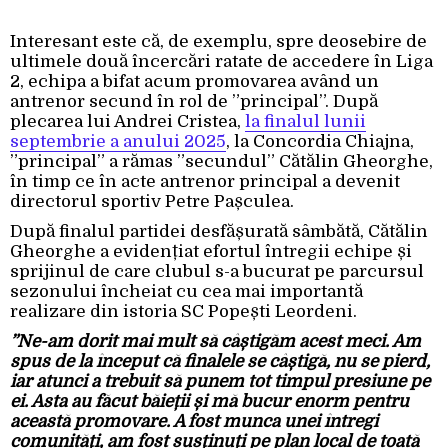
Interesant este că, de exemplu, spre deosebire de
ultimele două încercări ratate de accedere în Liga
2, echipa a bifat acum promovarea având un
antrenor secund în rol de ”principal”. După
plecarea lui Andrei Cristea,
la finalul lunii
septembrie a anului 2025
, la Concordia Chiajna,
”principal” a rămas ”secundul” Cătălin Gheorghe,
în timp ce în acte antrenor principal a devenit
directorul sportiv Petre Pașculea.
După finalul partidei desfășurată sâmbătă, Cătălin
Gheorghe a evidențiat efortul întregii echipe și
sprijinul de care clubul s-a bucurat pe parcursul
sezonului încheiat cu cea mai importantă
realizare din istoria SC Popești Leordeni.
”Ne-am dorit mai mult să câștigăm acest meci. Am
spus de la început că finalele se câștigă, nu se pierd,
iar atunci a trebuit să punem tot timpul presiune pe
ei. Asta au făcut băieții și mă bucur enorm pentru
această promovare. A fost munca unei întregi
comunități, am fost susținuți pe plan local de toată