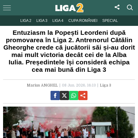
LIGA 2
LIGA 3
LIGA 4
CUPA ROMÂNIEI
SPECIAL
Entuziasm la Popești Leordeni după
promovarea în Liga 2. Antrenorul Cătălin
Gheorghe crede că jucătorii săi și-au dorit
mai mult victoria decât cei de la Alba
Iulia. Președintele își consideră echipa
cea mai bună din Liga 3
Marius ANGHEL
08 Jun. 2026, 16:13
Liga 3