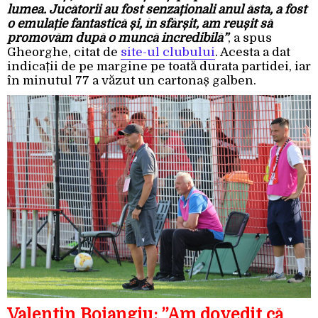
lumea. Jucătorii au fost senzaționali anul ăsta, a fost
o emulație fantastică și, în sfârșit, am reușit să
promovăm după o muncă incredibilă”
, a spus
Gheorghe, citat de
site-ul clubului
. Acesta a dat
indicații de pe margine pe toată durata partidei, iar
în minutul 77 a văzut un cartonaș galben.
Valentin Boiangiu: ”Am dovedit că